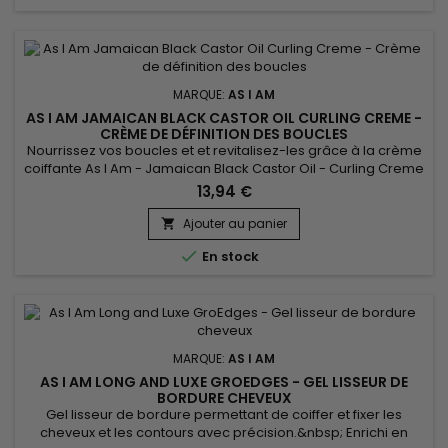
MARQUE:
AS I AM
AS I AM JAMAICAN BLACK CASTOR OIL CURLING CREME -
CRÈME DE DÉFINITION DES BOUCLES
Nourrissez vos boucles et et revitalisez-les grâce à la crème
coiffante As I Am - Jamaican Black Castor Oil - Curling Creme
!&nbsp; Riche en ingrédients naturels et Vitamines C et E et
13,94 €
céramides. Vos cheveux seront stylés toute la journée !
Ajouter au panier


En stock
MARQUE:
AS I AM
AS I AM LONG AND LUXE GROEDGES - GEL LISSEUR DE
BORDURE CHEVEUX
Gel lisseur de bordure permettant de coiffer et fixer les
cheveux et les contours avec précision.&nbsp; Enrichi en