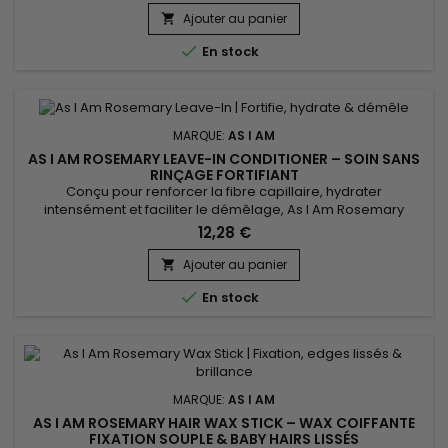
adoucit et discipline les cheveux tout en facilitant le
Ajouter au panier

démêlage, sans les alourdir. Enrichi en huile de romarin,...

En stock
MARQUE:
AS I AM
AS I AM ROSEMARY LEAVE-IN CONDITIONER – SOIN SANS
RINÇAGE FORTIFIANT
Conçu pour renforcer la fibre capillaire, hydrater
intensément et faciliter le démêlage, As I Am Rosemary
Leave-In Conditioner est un soin sans rinçage fortifiant au
12,28 €
romarin idéal pour les cheveux fragilisés, bouclés, texturés,
fins ou en manque de densité. Il laisse les longueurs douces,
Ajouter au panier

lisses et souples sans effet gras. Enrichi en huile de...

En stock
MARQUE:
AS I AM
AS I AM ROSEMARY HAIR WAX STICK – WAX COIFFANTE
FIXATION SOUPLE & BABY HAIRS LISSÉS