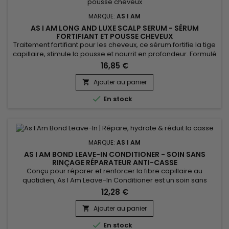
MARQUE:
AS I AM
AS I AM LONG AND LUXE SCALP SERUM - SÉRUM
FORTIFIANT ET POUSSE CHEVEUX
Traitement fortifiant pour les cheveux, ce sérum fortifie la tige
capillaire, stimule la pousse et nourrit en profondeur. Formulé
avec de la Biotine, des Phytostérols, de l’Aloé Véra, du Jus de
16,85 €
Grenade, du Beurre de Grenade et de Palmier, As I Am Long
and Luxe Scalp Serum revitalise les cheveux, stimule la
Ajouter au panier

croissance, apaise le cuir chevelu, réduit la...

En stock
MARQUE:
AS I AM
AS I AM BOND LEAVE-IN CONDITIONER - SOIN SANS
RINÇAGE RÉPARATEUR ANTI-CASSE
Conçu pour réparer et renforcer la fibre capillaire au
quotidien, As I Am Leave-In Conditioner est un soin sans
rinçage réparateur qui aide à réduire la casse tout en
12,28 €
apportant une hydratation intense. Il améliore l’élasticité du
cheveu, protège les longueurs et facilite le coiffage, sans
Ajouter au panier

alourdir la chevelure. Idéal pour les cheveux abîmés,...

En stock