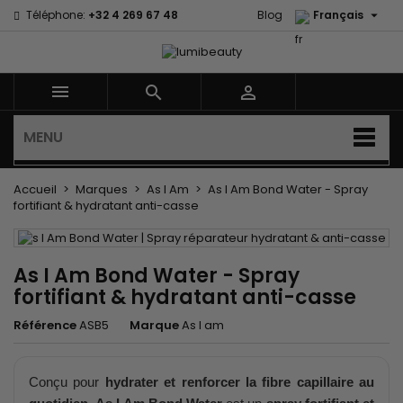

Téléphone:
+32 4 269 67 48
Blog
Français



MENU
Accueil
Marques
As I Am
As I Am Bond Water - Spray
fortifiant & hydratant anti-casse
As I Am Bond Water - Spray
fortifiant & hydratant anti-casse
Référence
ASB5
Marque
As I am
Conçu pour
hydrater et renforcer la fibre capillaire au