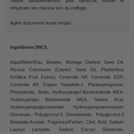
Utiliser quotidiennement pour rafraîchir, fortifier et
réhydrater les cheveux lors du coiffage.
Agiter doucement avant emploi.
Ingrédients (INCI)
Aqua/Water/Eau, Betaine, Moringa Oleifera Seed Oil,
Ricinus Communis (Castor) Seed Oil, Phyllanthus
Emblica Fruit Extract, Ceramide NP, Ceramide EOP,
Ceramide AP, Copper Tripeptide-1, Phytosphingosine,
Phytosterols, Biotin, Hydroxypropyl Bisstearamide MEA,
Hydroxypropyl Bislauramide MEA, Stearic Acid,
Hydroxypropylgluconamide, Hydroxypropylammonium
Gluconate, Polyglyceryl-3 Diisostearate, Polyglyceryl-3
Betainate Acetate, Fragrance/Parfum, Citric Acid, Sodium
Lauroyl Lactylate, Sodium Cocoyl Glutamate,