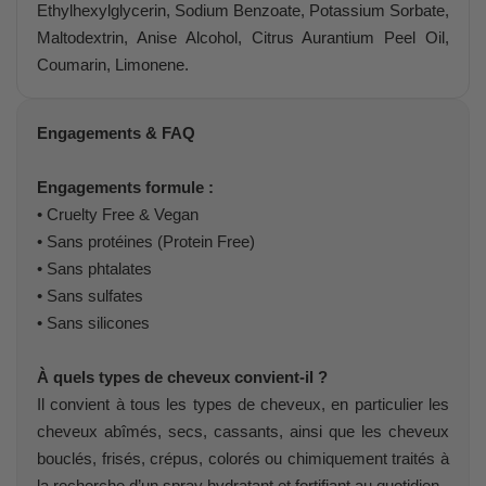
Ethylhexylglycerin, Sodium Benzoate, Potassium Sorbate,
Maltodextrin, Anise Alcohol, Citrus Aurantium Peel Oil,
Coumarin, Limonene.
Engagements & FAQ
Engagements formule :
• Cruelty Free & Vegan
• Sans protéines (Protein Free)
• Sans phtalates
• Sans sulfates
• Sans silicones
À quels types de cheveux convient-il ?
Il convient à tous les types de cheveux, en particulier les
cheveux abîmés, secs, cassants, ainsi que les cheveux
bouclés, frisés, crépus, colorés ou chimiquement traités à
la recherche d’un spray hydratant et fortifiant au quotidien.