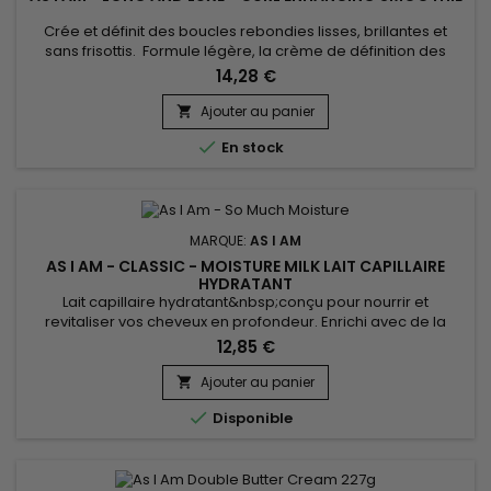
Crée et définit des boucles rebondies lisses, brillantes et
sans frisottis. Formule légère, la crème de définition des
boucles As I Am Long and Luxe Curl Enhancing Smoothie
14,28 €
hydrate, revitalise sans laisser pas de résidus. Enrichie en
huile de Ricin et en Biotine pour fortifier la chevelure et
Ajouter au panier

stimuler la pousse. Formulée avec du Panthénol, du beurre

En stock
de...
MARQUE:
AS I AM
AS I AM - CLASSIC - MOISTURE MILK LAIT CAPILLAIRE
HYDRATANT
Lait capillaire hydratant&nbsp;conçu pour nourrir et
revitaliser vos cheveux en profondeur. Enrichi avec de la
gelée royale, connue pour ses propriétés régénérantes et
12,85 €
fortifiantes, As I Am So Much Moisture est le secret pour des
cheveux doux, brillants et pleins de vie.&nbsp; L'extrait de
Ajouter au panier

Lavandula Angustifolia apaise le cuir chevelu, tandis que...

Disponible