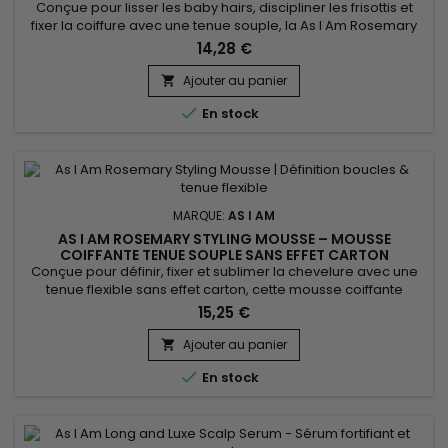
Conçue pour lisser les baby hairs, discipliner les frisottis et
fixer la coiffure avec une tenue souple, la As I Am Rosemary
Wax Stick offre un fini net et brillant sans effet cartonné ni
14,28 €
pellicules. Idéale pour chignons, plaquages et finitions
précises, elle garantit un rendu propre sans résidus. Enrichie
Ajouter au panier

en 10 % d’huile de romarin, Saw Palmetto,...

En stock
MARQUE:
AS I AM
AS I AM ROSEMARY STYLING MOUSSE – MOUSSE
COIFFANTE TENUE SOUPLE SANS EFFET CARTON
Conçue pour définir, fixer et sublimer la chevelure avec une
tenue flexible sans effet carton, cette mousse coiffante
infusée au romarin est idéale pour les cheveux bouclés,
15,25 €
frisés ou texturés. Elle apporte volume, contrôle les frisottis et
laisse les boucles rebondies, douces et brillantes. Enrichie en
Ajouter au panier

huile de romarin, biotine, Saw Palmetto, huile...

En stock