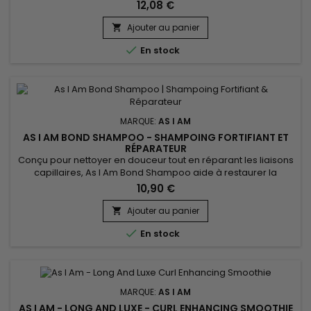
Beurre de karité, huile de Ricin noir de Jamaïque et Kératine,
12,08 €
As I Am Long and Luxe GroEdges protège des agressions
environnementales, nourrit, réduit la casse etlutte contre les
Ajouter au panier

frisottis.&nbsp; Favorise une croissance saine des cheveux...

En stock
MARQUE:
AS I AM
AS I AM BOND SHAMPOO - SHAMPOING FORTIFIANT ET
RÉPARATEUR
Conçu pour nettoyer en douceur tout en réparant les liaisons
capillaires, As I Am Bond Shampoo aide à restaurer la
structure interne du cheveu fragilisée par les traitements
10,90 €
chimiques, la chaleur et les agressions mécaniques. Sa
formule respectueuse permet de renforcer la fibre capillaire,
Ajouter au panier

de réduire la casse et de préserver l’hydratation, sans...

En stock
MARQUE:
AS I AM
AS I AM - LONG AND LUXE - CURL ENHANCING SMOOTHIE