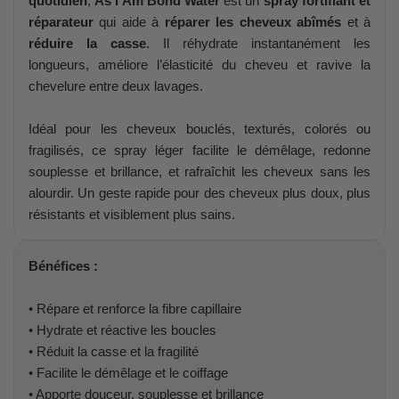
quotidien
,
As I Am Bond Water
est un
spray fortifiant et
réparateur
qui aide à
réparer les cheveux abîmés
et à
réduire la casse
. Il réhydrate instantanément les
longueurs, améliore l’élasticité du cheveu et ravive la
chevelure entre deux lavages.
Idéal pour les cheveux bouclés, texturés, colorés ou
fragilisés, ce spray léger facilite le démêlage, redonne
souplesse et brillance, et rafraîchit les cheveux sans les
alourdir. Un geste rapide pour des cheveux plus doux, plus
résistants et visiblement plus sains.
Bénéfices :
• Répare et renforce la fibre capillaire
• Hydrate et réactive les boucles
• Réduit la casse et la fragilité
• Facilite le démêlage et le coiffage
• Apporte douceur, souplesse et brillance