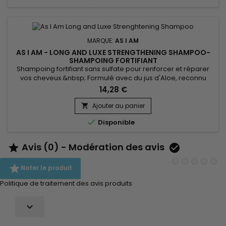
MARQUE:
AS I AM
AS I AM - LONG AND LUXE STRENGTHENING SHAMPOO-
SHAMPOING FORTIFIANT
Shampoing fortifiant sans sulfate pour renforcer et réparer
vos cheveux.&nbsp; Formulé avec du jus d'Aloe, reconnu
pour ses propriétés apaisantes et hydratantes. Le jus de fruit
14,28 €
de Punica Granatum riche en antioxydants, favorise la
protection et l'éclat des cheveux.&nbsp; La protéine de lupin
Ajouter au panier

et la biotine travaillent de concert pour nourrir le cuir...

Disponible
Avis (0) - Modération des avis



Noter le produit
Politique de traitement des avis produits
