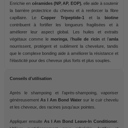
Enrichie en
céramides (NP, AP, EOP)
, elle aide à soutenir
la barrière protectrice du cheveu et à renforcer la fibre
capillaire. Le
Copper Tripeptide-1
et la
biotine
contribuent à fortifier les longueurs fragilisées et à
améliorer leur aspect global. Les huiles et extraits
végétaux comme le
moringa
, l’
huile de ricin
et l’
amla
nourrissent, protègent et subliment la chevelure, tandis
que le complexe bonding aide à améliorer la résistance et
l’élasticité pour des cheveux plus forts et plus souples.
Conseils d’utilisation
Après le shampoing et l’après-shampoing, vaporiser
généreusement
As I Am Bond Water
sur le cuir chevelu
et les cheveux, des racines jusqu’aux pointes.
Appliquer ensuite
As I Am Bond Leave-In Conditioner
.