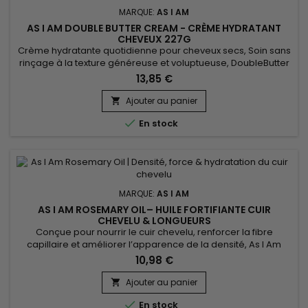
MARQUE:
AS I AM
AS I AM DOUBLE BUTTER CREAM - CRÈME HYDRATANT
CHEVEUX 227G
Crème hydratante quotidienne pour cheveux secs, Soin sans
rinçage à la texture généreuse et voluptueuse, DoubleButter
Cream revitalise, assouplit la matière et la rend malléable à
13,85 €
souhait.&nbsp; DoubleButter Cream de As I Am est aussi
particulièrement adaptée aux cheveux épais !&nbsp; Riche
Ajouter au panier

en émollients, la crème hydratante donne douceur aux

En stock
torsades...
MARQUE:
AS I AM
AS I AM ROSEMARY OIL– HUILE FORTIFIANTE CUIR
CHEVELU & LONGUEURS
Conçue pour nourrir le cuir chevelu, renforcer la fibre
capillaire et améliorer l’apparence de la densité, As I Am
Rosemary Oil est une huile fortifiante au romarin idéale pour
10,98 €
les cheveux fragilisés, en manque de force ou de vitalité. Son
parfum apaisant de romarin et de menthe poivrée procure
Ajouter au panier

une agréable sensation de fraîcheur tout en hydratant la...

En stock