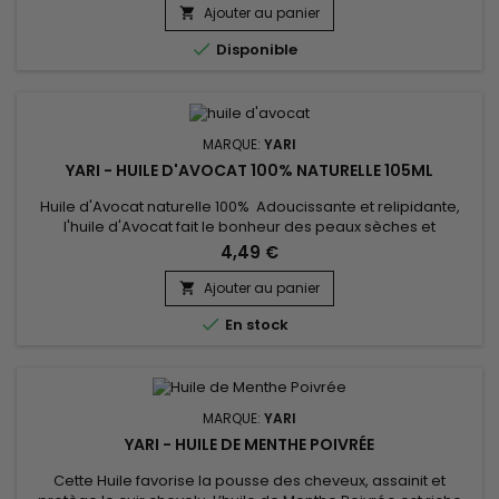
retient l'eau au sein de la fibre capillaire, lutte contre les
Ajouter au panier

démangeaisons, irritations ou pellicules.

Disponible
MARQUE:
YARI
YARI - HUILE D'AVOCAT 100% NATURELLE 105ML
Huile d'Avocat naturelle 100% Adoucissante et relipidante,
l'huile d'Avocat fait le bonheur des peaux sèches et
fragilisées. Elle est également précieuse en soin pour peaux
4,49 €
matures, grâce à son action antioxydante et régénérante.
Excellente pour les cheveux, l’huile d’Avocat fortifie la
Ajouter au panier

chevelure en lui donnant éclat et brillance. Elle prévient la...

En stock
MARQUE:
YARI
YARI - HUILE DE MENTHE POIVRÉE
Cette Huile favorise la pousse des cheveux, assainit et