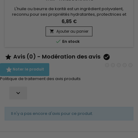
L'huile ou beurre de karité est un ingrédient polyvalent,
reconnu pour ses propriétés hydratantes, protectrices et
réparatrices. Que ce soit pour la peau, les cheveux ou les
6,85 €
ongles, elle offre une solution naturelle pour nourrir, protéger
et soigner les différentes parties du corps.
Ajouter au panier


En stock
Avis (0) - Modération des avis



Noter le produit
Politique de traitement des avis produits

Il n'y a pas encore d'avis pour ce produit.