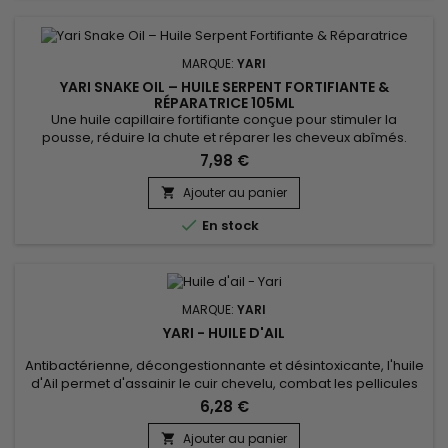
MARQUE:
YARI
YARI SNAKE OIL – HUILE SERPENT FORTIFIANTE &
RÉPARATRICE 105ML
Une huile capillaire fortifiante conçue pour stimuler la
pousse, réduire la chute et réparer les cheveux abîmés.
Enrichie en huiles naturelles (serpent, ricin, coco, argan), la
7,98 €
Yari Snake Oil nourrit en profondeur et renforce la fibre
capillaire dès la racine. Idéale pour les cheveux secs,
Ajouter au panier

cassants ou en manque de vitalité. Bénéfices :• Favorise la...

En stock
MARQUE:
YARI
YARI - HUILE D'AIL
Antibactérienne, décongestionnante et désintoxicante, l'huile
d'Ail permet d'assainir le cuir chevelu, combat les pellicules
et améliore la circulation sanguine au niveau du bulbe,
6,28 €
empêchant ainsi la chute des cheveux et permettant une
pousse plus rapide.&nbsp; L'huile d'Ail de Yari est
Ajouter au panier
