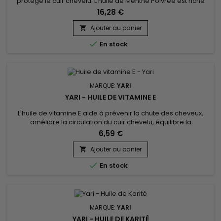
protège le cuir chevelu. L’huile de Menthe Poivrée est riche
en menthol, elle permet de protéger, d’assainir et favoriser la
16,28 €
pousse des cheveux. Grâce à son action purifiante l’huile de
menthe poivrée permet de lutter contre les démangeaisons
Ajouter au panier

et les irritations au niveau du cuir chevelu. Elle...

En stock
MARQUE:
YARI
YARI - HUILE DE VITAMINE E
L'huile de vitamine E aide à prévenir la chute des cheveux,
améliore la circulation du cuir chevelu, équilibre la
production d'huile, contrôle les frisottis et donne un éclat
6,59 €
naturel aux cheveux. Hydratante, nourrissante, antioxydante…
l’huile de vitamine E est l’alliée des cheveux secs et
Ajouter au panier

dévitalisés. Antioxydante, l’huile de vitamine E est aussi...

En stock
MARQUE:
YARI
YARI - HUILE DE KARITÉ