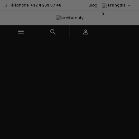

Téléphone:
+32 4 269 67 48
Blog
Français



Menu
Accueil
Marques
60 secondes
Civic Cream
Em2h
Creme Of
Affirm
Nature
Izzy Coiffe
Palmers
Alikay Naturals
Curls
Jessicurl
Premium
Agadir
CurlyWorld
Kee Mee Lissage
Keratin Caviar
Ambi Skin
Dark and
Coréen
PureScalp Hair
Care
Lovely
KeraCare
Spa
ApHogee
Design
Keraplex
Rafete Skin
As I Am
Essentials
Kinky Curly
Shea Moisture
Avlon Texture
DevaCurl
Lyscia lissage au
Shea Moisture -
Release
Dudu-Osun
Tanin
Kids
BaByliss Pro
Eco Styler
Makari de Suisse
Sibel
Biopeptides -
EM2H
Makari Bébé
Skin Light
EM2H
EM2H
Mielle Organics
Sunny Isle