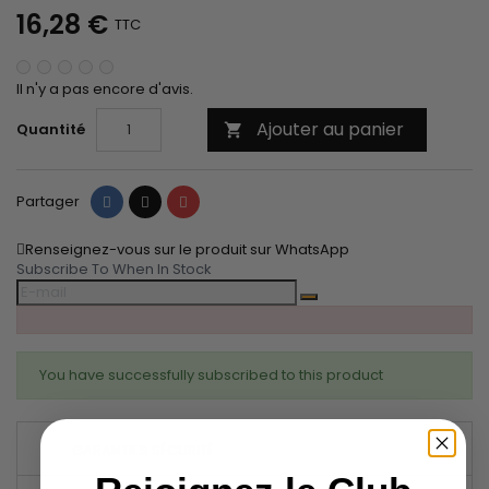
16,28 €
TTC
Il n'y a pas encore d'avis.
Ajouter au panier
Quantité

Partager
Tweet
Pinterest
Partager
Renseignez-vous sur le produit sur WhatsApp
Subscribe To When In Stock
You have successfully subscribed to this product
GARANTIES SÉCURITÉ