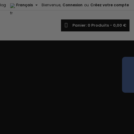

log
Français
Bienvenue,
Connexion
ou
Créez votre compte
echercher
Panier
0
Produits -
0,00 €