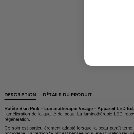
DESCRIPTION
DÉTAILS DU PRODUIT
Rafète Skin Pink – Luminothérapie Visage – Appareil LED Écl
l’amélioration de la qualité de peau. La luminothérapie LED re
régénération.
Ce soin est particulièrement adapté lorsque la peau paraît terne
homogène. La version “Pink” est pensée pour une utilisation réguliè