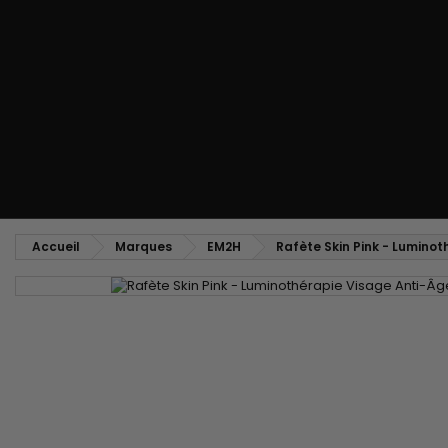
Peigne coiffant
Peigne à défriser, à crêper
Brosse soufflante
Tissages et Extensions
Tissages brésiliens
Perruques et Postiches
Extensions à Clip
Perruques Naturelles
Pinces sépare-mèches
Perruques Synthétiques
Top Closures
Postiches
Extensions à la Kératine
Accueil
Marques
EM2H
Rafète Skin Pink - Lumino