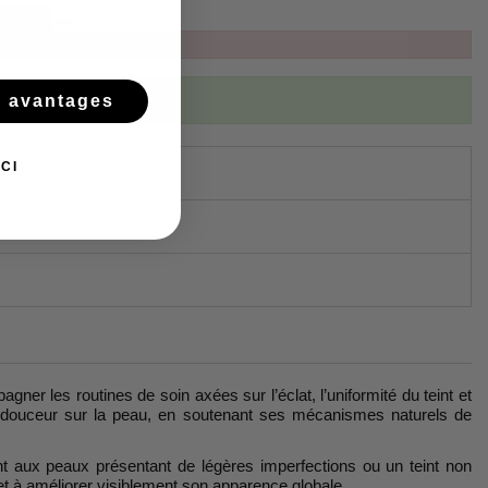
ibed to this product
s avantages
CI
ner les routines de soin axées sur l’éclat, l’uniformité du teint et
en douceur sur la peau, en soutenant ses mécanismes naturels de
ent aux peaux présentant de légères imperfections ou un teint non
 et à améliorer visiblement son apparence globale.