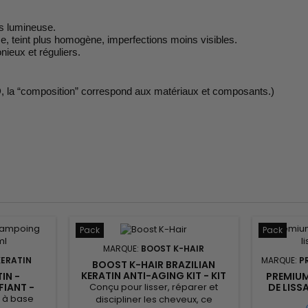
us lumineuse.
sse, teint plus homogène, imperfections moins visibles.
nieux et réguliers.
D, la “composition” correspond aux matériaux et composants.)
Pack
Pack
MARQUE:
BOOST K-HAIR
KERATIN
MARQUE:
P
BOOST K-HAIR BRAZILIAN
KERATIN ANTI-AGING KIT - KIT
IN -
PREMIUM
DE LISSAGE BRÉSILIEN ANTI-ÂGE
Conçu pour lisser, réparer et
IANT -
DE LISS
- 1000ML
SHAM
t à base
discipliner les cheveux, ce