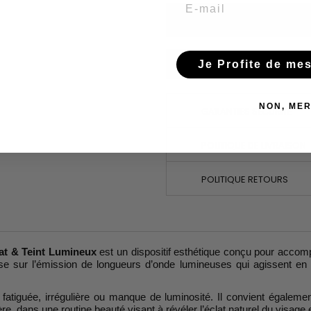
Email
You have successfully subscr
Je Profite de me
NON, MER
GARANTIES SÉCURITÉ
POLITIQUE DE LIVRAISON
POLITIQUE RETOURS
at & Teint Lumineux
est un dispositif esthétique conçu pour accompag
pose sur l’émission de longueurs d’onde lumineuses qui agissent 
, fatiguée, irrégulière ou manque de luminosité. Il convient égalem
re, dans une routine beauté visant à révéler l’éclat naturel du visage