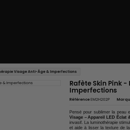
thérapie Visage Anti-Âge & Imperfections
Rafète Skin Pink 
Imperfections
Référence
EM2H202P
Marqu
Pensé pour sublimer la peau et
Visage – Appareil LED Éclat 
invasif. La luminothérapie stimu
et aide à lisser la texture de l