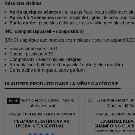
Résultats visibles
Après quelques séances :
teint plus frais, peau visiblement pl
Après 1 à 4 semaines
(selon régularité) : grain de peau plus li
Sur la durée :
peau plus éclatante, traits visiblement plus harmo
INCI complet (appareil – composition)
(L’INCI s’applique aux produits cosmétiques ; pour un appareil LE
Source lumineuse : LED
Coque : plastique ABS
Composants : électroniques intégrés
Alimentation : batterie rechargeable / câble (selon modèle)
Sans actifs chimiques, sans parfum
16 AUTRES PRODUITS DANS LA MÊME CATÉGORIE :
Pack
MARQUE:
PREMIUM KERATIN CAVIAR
MARQUE:
ESSENTIAL 
PREMIUM KERATIN CAVIAR
ESSENTIAL KERAT
HYDRA INTENSE RITUAL -
SHAMPOING CLARIF
SHAMPOING & SOIN
1000ML
Shampoing clarifian