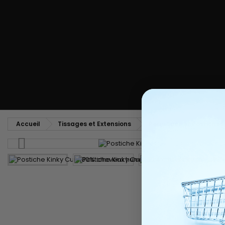
Peigne coiffant
Peigne à défriser, à crêper
Brosse soufflante
Tissages et Extensions
Tissages brésiliens
Perruques et Postiches
Extensions à Clip
Perruques Naturelles
Pinces sépare-mèches
Perruques Synthétiques
Top Closures
Postiches
Extensions à la Kératine
Accueil
Tissages et Extensions
Perruques et Postiches