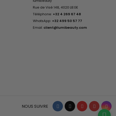
lumibeauty
Rue de Visé 148, 4020 LIEGE
Téléphone:
+32 4 269 67 48
WhatsApp:
+32 499 50 57 77
Email:
client@lumibeauty.com
Facebook
Twitter
YouTube
Pinterest
Ins
NOUS SUIVRE