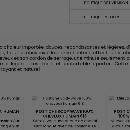
POLITIQUE DE LIVRAISON
POLITIQUE RETOURS
 la chaleur importée, douces, rebondissantes et légères
ffure, tirez les cheveux à la bonne hauteur, attachez les
eveux et son cordon de serrage, une minute seulement pour
ce et légère. Il est facile et confortable à porter. Cett
rayant et naturel !
0% HUMAN
POSTICHE BODY WAVE 100%
POSTIC
CHEVEUX HUMAIN 613
100%
aysian Curl
Offrez-vous une queue de cheval
Mileva Hai
 long en un
ultra longue avec ce postiche Le
Si vous so