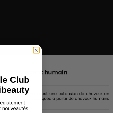
rl 100% cheveux humain
le Club
ibeauty
00% cheveux humains est une extension de cheveux en
fro moelleuse. Fabriquée à partir de cheveux humains
édiatement +
ux nouveautés.