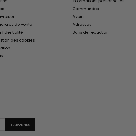
risé
Informations personnelles
les
Commandes
ivraison
Avoirs
nérales de vente
Adresses
nfidentialité
Bons de réduction
estion des cookies
tation
us