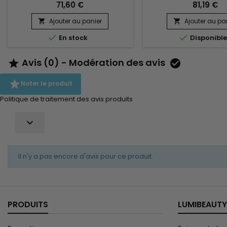
clin d’œil. Votre chev
71,60 €
81,19 €
rallongée et radic
transformée ! Un style t
Ajouter au panier
Ajouter au pa


en 30 secondes. Idéal


En stock
Disponibl
sorties.
Avis (0) - Modération des avis



Noter le produit
Politique de traitement des avis produits

Il n'y a pas encore d'avis pour ce produit.
PRODUITS
LUMIBEAUTY