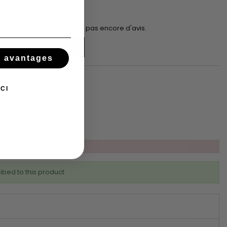
Il n'y a pas encore d'avis.
Ajouter au panier
s avantages
t
CI
produit sur WhatsApp
ibed to this product