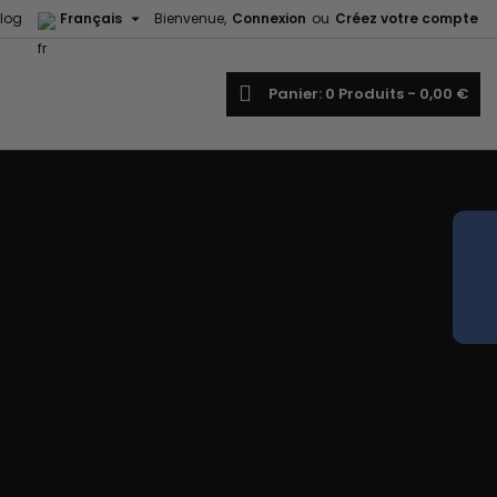

log
Français
Bienvenue,
Connexion
ou
Créez votre compte
echercher
Panier
0
Produits -
0,00 €