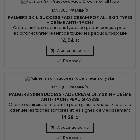
MARQUE:
PALMER'S
PALMERS SKIN SUCCESS FADE CREAM FOR ALL SKIN TYPES
- CRÈME ANTI-TACHE
Crème unifiante pour tous types de peaux, conçue pour
éclaircir et unifier le teint de toutes les peaux.&nbsp; Elle
réduit les taches sombres sur la peau, donne de l’éclat tout
14,04 €
en uniformisant le teint.&nbsp; Palmer’s Skin Success Fade
Cream for all skin types réduit les signes de vieillissement et
Ajouter au panier

les impuretés comme les cicatrices.&nbsp; Formulée avec...

En stock
MARQUE:
PALMER'S
PALMERS SKIN SUCCESS FADE CREAM OILY SKIN - CRÈME
ANTI-TACHE PEAU GRASSE
Crème éclaircissante pour la peau grasse.&nbsp; Elle vise à
atténuer les taches sombres et les signes de vieillissement
dans le but d'obtenir un teint plus radieux et rajeuni.&nbsp;
14,38 €
Formulée en Vitamine E, un puissant antioxydant, elle réduit
les signes de vieillissement et unifie le teint, tandis que
Ajouter au panier

l'extrait de champignon Songyi, reconnu pour ses...

En stock