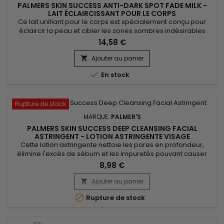
PALMERS SKIN SUCCESS ANTI-DARK SPOT FADE MILK -
LAIT ÉCLAIRCISSANT POUR LE CORPS
Ce lait unifiant pour le corps est spécialement conçu pour
éclaircir la peau et cibler les zones sombres indésirables
telles que les genoux, les coudes, les pieds.&nbsp; Sa
14,58 €
formule aide à corriger ces zones ciblées, uniformisant ainsi
le teint et procurant à la peau une apparence plus
Ajouter au panier

lumineuse.&nbsp; Enrichi de Niacinamide, Rétinol, vitamine E,

En stock
d'extrait...
Rupture de stock
MARQUE:
PALMER'S
PALMERS SKIN SUCCESS DEEP CLEANSING FACIAL
ASTRINGENT - LOTION ASTRINGENTE VISAGE
Cette lotion astringente nettoie les pores en profondeur,
élimine l'excès de sébum et les impuretés pouvant causer
des boutons et aide à exfolier la peau en éliminant les
8,98 €
cellules mortes, favorisant un teint plus clair et plus
uniforme.&nbsp; Par ses ingrédients, Palmer's Skin Success
Ajouter au panier

lotion astringente éclaircit le teint, resserre les pores et

Rupture de stock
calme les...