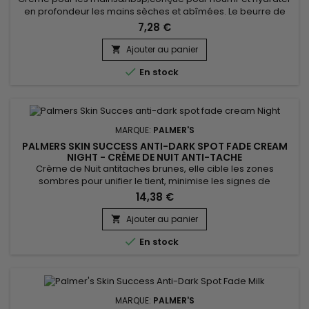
en profondeur les mains sèches et abîmées. Le beurre de
Cacao, riche en antioxydants, aide à réparer les peaux
7,28 €
endommagées et à améliorer l'élasticité, tandis que l'huile
de Tournesol, chargée en vitamine E, offre une hydratation
Ajouter au panier

longue durée et protège des agressions extérieures. L'huile

En stock
de Palme,...
MARQUE:
PALMER'S
PALMERS SKIN SUCCESS ANTI-DARK SPOT FADE CREAM
NIGHT - CRÈME DE NUIT ANTI-TACHE
Crème de Nuit antitaches brunes, elle cible les zones
sombres pour unifier le tient, minimise les signes de
vieillissement et donne éclat. Elle est formulée avec de
14,38 €
l'extrait de champignon Songyi utilisé pour ses propriétés
éclaircissantes. Elle aide à réduire l'apparence des taches
Ajouter au panier

brunes et contribue à un teint plus uniforme et plus

En stock
lumineux.&nbsp;...
MARQUE:
PALMER'S