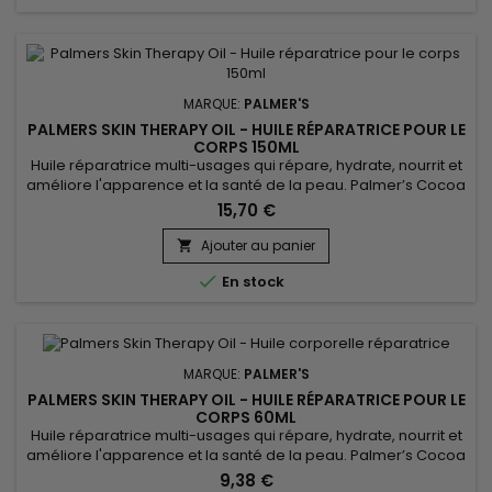
MARQUE:
PALMER'S
PALMERS SKIN THERAPY OIL - HUILE RÉPARATRICE POUR LE
CORPS 150ML
Huile réparatrice multi-usages qui répare, hydrate, nourrit et
améliore l'apparence et la santé de la peau. Palmer’s Cocoa
Butter Skin Therapy Oil aide à réduire l'apparence des
15,70 €
cicatrices, vergetures, et taches de vieillesse. Grâce à des
ingrédients comme le beurre de Cacao, l’huile d’Argan et de
Ajouter au panier

Tournesol, l’huile réparatrice de Palmer’s atténue les...

En stock
MARQUE:
PALMER'S
PALMERS SKIN THERAPY OIL - HUILE RÉPARATRICE POUR LE
CORPS 60ML
Huile réparatrice multi-usages qui répare, hydrate, nourrit et
améliore l'apparence et la santé de la peau. Palmer’s Cocoa
Butter Skin Therapy Oil aide à réduire l'apparence des
9,38 €