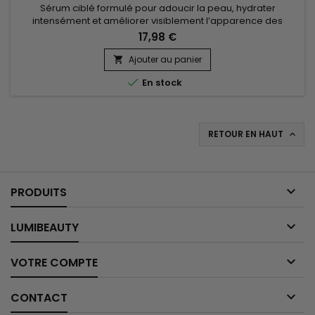
Sérum ciblé formulé pour adoucir la peau, hydrater
intensément et améliorer visiblement l’apparence des
cicatrices, vergetures et imperfections. Palmer’s Vitamin E
17,98 €
Scar Serum combine la vitamine E aux propriétés
antioxydantes pour soutenir la régénération cutanée, le
Ajouter au panier

beurre de cacao pour nourrir et assouplir, l’huile de

En stock
carthame pour renforcer...
RETOUR EN HAUT


PRODUITS

LUMIBEAUTY

VOTRE COMPTE

CONTACT