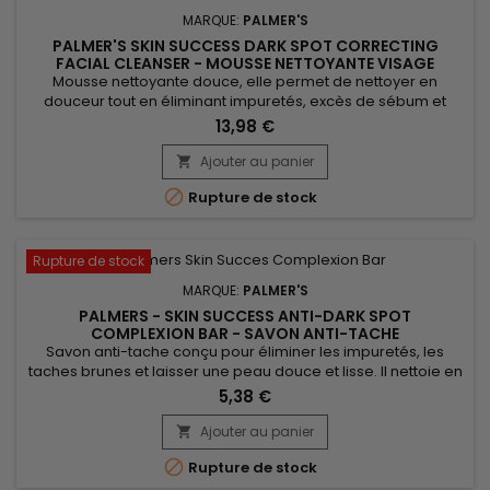
MARQUE:
PALMER'S
PALMER'S SKIN SUCCESS DARK SPOT CORRECTING
FACIAL CLEANSER - MOUSSE NETTOYANTE VISAGE
Mousse nettoyante douce, elle permet de nettoyer en
douceur tout en éliminant impuretés, excès de sébum et
résidus de maquillage. Enrichi en niacinamide, extrait de
13,98 €
réglisse et vitamine E, Palmer's Skin Success Foaming Facial
Cleanser unifie le teint, réduit les taches pigmentaires et
Ajouter au panier

illumine la peau. Sa formule moussante légère purifie sans

Rupture de stock
dessécher,...
Rupture de stock
MARQUE:
PALMER'S
PALMERS - SKIN SUCCESS ANTI-DARK SPOT
COMPLEXION BAR - SAVON ANTI-TACHE
Savon anti-tache conçu pour éliminer les impuretés, les
taches brunes et laisser une peau douce et lisse. Il nettoie en
profondeur et traite l’acné de façon efficace.&nbsp; Formulé
5,38 €
avec de la vitamine E connue pour ses propriétés
antioxydantes, Palmer’s Skin Success Complexion Bar Soap
Ajouter au panier

hydrate, nourrit et améliore la protection de la peau.&nbsp;

Rupture de stock
Le savon...