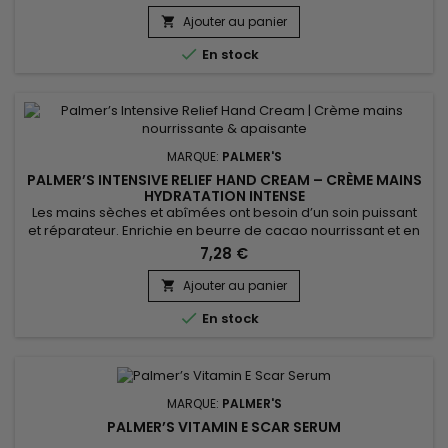
cicatrices, vergetures, et taches de vieillesse. Grâce à des
ingrédients comme le beurre de Cacao, l’huile d’Argan et de
Ajouter au panier

Tournesol, l’huile réparatrice de Palmer’s atténue les...

En stock
MARQUE:
PALMER'S
PALMER’S INTENSIVE RELIEF HAND CREAM – CRÈME MAINS
HYDRATATION INTENSE
Les mains sèches et abîmées ont besoin d’un soin puissant
et réparateur. Enrichie en beurre de cacao nourrissant et en
vitamine E protectrice, la Palmer’s Intensive Relief Hand
7,28 €
Cream de la marque Palmer’s offre une hydratation intense
et immédiate. Sa texture riche pénètre rapidement sans effet
Ajouter au panier

gras, laissant la peau douce, souple et protégée contre les...

En stock
MARQUE:
PALMER'S
PALMER’S VITAMIN E SCAR SERUM