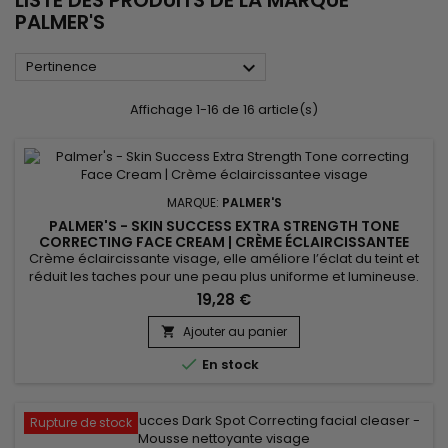
LISTE DES PRODUITS DE LA MARQUE
PALMER'S

Pertinence
Affichage 1-16 de 16 article(s)
MARQUE:
PALMER'S
PALMER'S - SKIN SUCCESS EXTRA STRENGTH TONE
CORRECTING FACE CREAM | CRÈME ÉCLAIRCISSANTEE
VISAGE
Crème éclaircissante visage, elle améliore l’éclat du teint et
réduit les taches pour une peau plus uniforme et lumineuse.
Enrichie en niacinamide, rétinol et acide hyaluronique,
19,28 €
Palmer's Skin Success Extra Strength Tone Correcting Face
Cream hydrate intensément, lisse le grain de peau et
Ajouter au panier

atténue les imperfections. Sa formule associe des huiles

En stock
d’argan et...
Rupture de stock