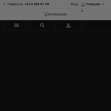

Téléphone:
+32 4 269 67 48
Blog
Français



Menu
Accueil
Marques
60 secondes
Civic Cream
Em2h
Creme Of
Affirm
Nature
Izzy Coiffe
Palmers
Alikay Naturals
Curls
Jessicurl
Premium
Agadir
CurlyWorld
Kee Mee Lissage
Keratin Caviar
Ambi Skin
Dark and
Coréen
PureScalp Hair
Care
Lovely
KeraCare
Spa
ApHogee
Design
Keraplex
Rafete Skin
As I Am
Essentials
Kinky Curly
Shea Moisture
Avlon Texture
DevaCurl
Lyscia lissage au
Shea Moisture -
Release
Dudu-Osun
Tanin
Kids
BaByliss Pro
Eco Styler
Makari de Suisse
Sibel
Biopeptides -
EM2H
Makari Bébé
Skin Light
EM2H
EM2H
Mielle Organics
Sunny Isle