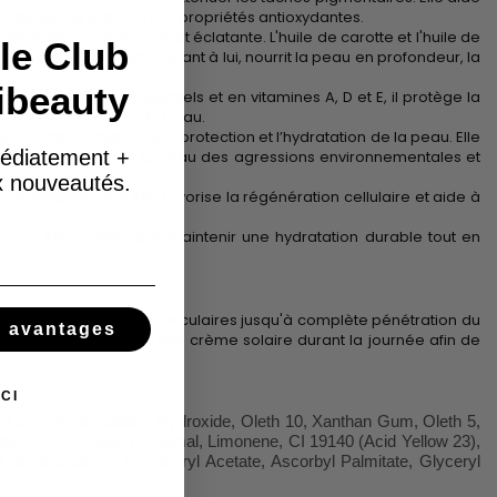
ns extérieures grâce à ses propriétés antioxydantes.
a laissant douce, souple et éclatante. L'huile de carotte et l'huile de
le Club
Le beurre de karité, quant à lui, nourrit la peau en profondeur, la
ibeauty
 en acides gras essentiels et en vitamines A, D et E, il protège la
sticité et douceur à la peau.
 un rôle crucial dans la protection et l’hydratation de la peau. Elle
édiatement +
lle protège également la peau des agressions environnementales et
ux nouveautés.
de vieillissement. Elle favorise la régénération cellulaire et aide à
 douce. Elle contribue à maintenir une hydratation durable tout en
tement en mouvements circulaires jusqu'à complète pénétration du
s avantages
nforcée, combinez avec une crème solaire durant la journée afin de
CI
, Lactic Acid, Sodium Hydroxide, Oleth 10, Xanthan Gum, Oleth 5,
odium EDta, Hexyl Cinnamal, Limonene, CI 19140 (Acid Yellow 23),
 Betacarotene, Tocopheryl Acetate, Ascorbyl Palmitate, Glyceryl