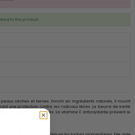
ibed to this product
eaux sèches et ternes. Enrichi en ingrédients naturels, il nourrit
ffrant une protection contre les radicaux libres. Le beurre de karité
des agressions extérieures. La vitamine E antioxydante prévient le
 pour unifier le teint et atténuer les taches pigmentaires. Elle aide