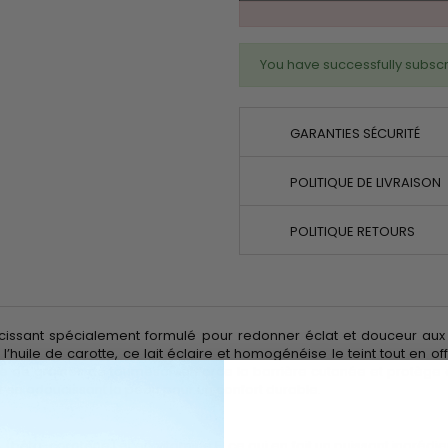
You have successfully subscr
GARANTIES SÉCURITÉ
POLITIQUE DE LIVRAISON
POLITIQUE RETOURS
ircissant spécialement formulé pour redonner éclat et douceur aux p
 l’huile de carotte, ce lait éclaire et homogénéise le teint tout en o
ile de graines de tournesol renforce la barrière cutanée et protège 
out en adoucissant la peau pour un confort durable.
(bêta-carotène) et en vitamine E, ce qui en fait un puissant ingrédient