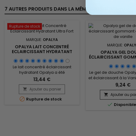
7 AUTRES PRODUITS DANS LA MÊME CATÉGORIE :
Rupture de stock
MARQUE:
OPALYA
MARQUE:
OPAL
OPALYA LAIT CONCENTRÉ
ECLAIRCISSANT HYDRATANT
OPALYA GEL DO
ULTRA FORT
ÉCLAIRCISSANT GOM
1 VANILLE
Le lait concentré éclaircissant
hydratant Opalya a été
Le gel de douche Opaly
spécialement conçu pour la
et éclaircissant à la Van
13,44 €
beauté de la femme noire et
l'huile de vanille d
9,24 €
métissée.&nbsp; Sa formule très
propriétés hydrata
Ajouter au panier

riche en complexes éclaircissants
nourrissantes de la glyc
Ajouter au pa


Rupture de stock
(10%) et beurre de Karité favorise
une peau lisse et éclat

Disponibl
l'éclaircissement de la peau tout
Enrichi en poudre de 
en l'hydratant, la nourrissant et
noyaux d'Abricot, il e
l'adoucissant intensément.&nbsp;
douceur, éliminant les
Ce lait est un véritable soin
mortes et impuretés
quotidien,...
affinant le grain de 