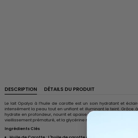
DESCRIPTION
DÉTAILS DU PRODUIT
Le lait Opalya à l’huile de carotte est un soin hydratant et écla
intensément la peau tout en unifiant et illuminant le teint. Grâce à
hydrate en profondeur, nourrit et apaise la peau, tandis que l’hu
vieillissement prématuré, et la glycérine maintient l’hydratation t
Ingrédients Clés
Huile de Carotte : L'huile de carotte
est riche en provitamine A 