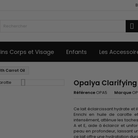
B
R
ins Corps et Visage
Enfants
Les Accessoir
th Carrot Oil
Opalya Clarifying 
Référence
OPA5
Marque
OP
Ce lait éclaircissant hydrate et i
Enrichi en huile de carotte e
intensément, atténue les taches
A et E, aide à éclaircir et unif
peau en profondeur, laissant u
ce lait offre une hydratation dura