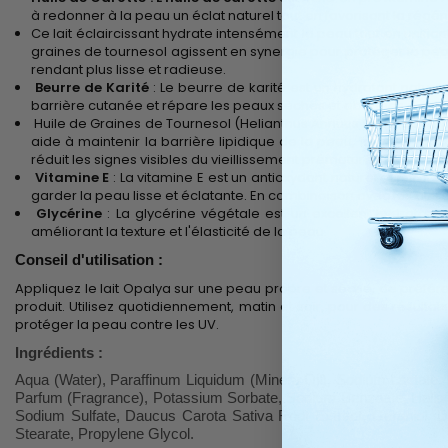
à redonner à la peau un éclat naturel tout en favorisant la régén
Ce lait éclaircissant hydrate intensément la peau tout en unifiant 
graines de tournesol agissent en synergie pour protéger la peau
rendant plus lisse et radieuse.
Beurre de Karité
: Le beurre de karité est un hydratant nature
barrière cutanée et répare les peaux sèches et abîmées. Il est p
Huile de Graines de Tournesol (Helianthus Annuus Seed Oil) : L’hui
aide à maintenir la barrière lipidique de la peau, la gardant
réduit les signes visibles du vieillissement prématuré.
Vitamine E
: La vitamine E est un antioxydant naturel qui protèg
garder la peau lisse et éclatante. En combinaison avec les autres
Glycérine
: La glycérine végétale est un excellent hydratant 
améliorant la texture et l'élasticité de la peau.
Conseil d'utilisation :
Appliquez le lait Opalya sur une peau propre et sèche, de préfé
produit. Utilisez quotidiennement, matin et soir, pour des résult
protéger la peau contre les UV.
Ingrédients :
Aqua (Water), Paraffinum Liquidum (Minera Oil), Sodium Lactate,
Parfum (Fragrance), Potassium Sorbate, Sodium Benzoate, Heliant
Sodium Sulfate, Daucus Carota Sativa Root Extract, Geraniol, D
Stearate, Propylene Glycol.