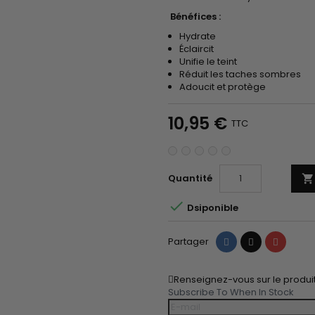
Bénéfices :
Hydrate
Éclaircit
Unifie le teint
Réduit les taches sombres
Adoucit et protège
10,95 €
TTC
Quantité


Dsiponible
Partager
Tweet
Pinteres
Partager
Renseignez-vous sur le produi
Subscribe To When In Stock