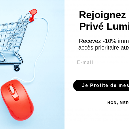
ération cellulaire. De plus, elle protège la peau contre les agressio
le teint. Il aide à réduire les taches sombres et à illuminer la peau, l
Rejoignez 
 des agressions extérieures et assurer une hydratation longue durée. 
Privé Lum
l qui pénètre en profondeur pour nourrir la peau. Grâce à sa richesse
articulièrement bénéfique pour apaiser les irritations et redonner éla
le de tournesol, riche en vitamine E et en acides gras essentiels, joue
Recevez -10% imm
 ainsi hydratée et souple. Grâce à ses propriétés antioxydantes, e
accès prioritaire a
e la peau des radicaux libres, contribuant ainsi à prévenir les signes 
 ingrédients, elle renforce l'hydratation et la protection de la peau.
Email
qui attire l'humidité dans la peau, la rendant ainsi plus souple et
rence après la douche, pour maximiser l'absorption. Massez délica
Je Profite de me
ats optimaux. Évitez le contact avec les yeux. Pour une efficacité re
NON, MER
 Glycerin, ButyrospermumParkii (Shea) Butter, Citric Acid, Carbomer
hus Annuus (Sunflower) Seed Oil, Bht, Isopropyl Myristate, Tetras
aucus CArota Sativa Oil, CI 14700 (red 4), Ci 17200 (Acid Red 33),