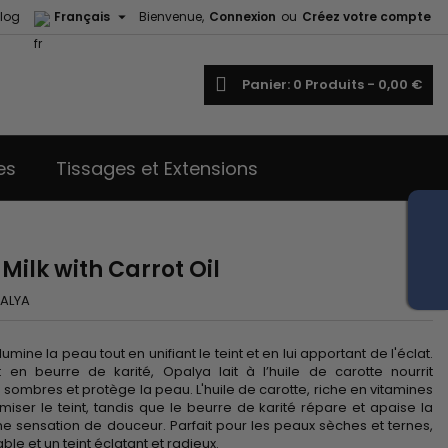

log
Français
Bienvenue,
Connexion
ou
Créez votre compte
echercher
Panier
0
Produits -
0,00 €
es
Tissages et Extensions
Milk with Carrot Oil
ALYA
llumine la peau tout en unifiant le teint et en lui apportant de l'éclat.
t en beurre de karité, Opalya lait à l’huile de carotte nourrit
 sombres et protège la peau. L'huile de carotte, riche en vitamines
ormiser le teint, tandis que le beurre de karité répare et apaise la
ne sensation de douceur. Parfait pour les peaux sèches et ternes,
ble et un teint éclatant et radieux.