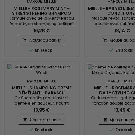
MARQUE:
MIELLE
MARQUE:
MIELL
MIELLE - ROSEMARY MINT -
MIELLE - BABASSU & M
STRENGTHENING SHAMPOO
CONDITIONE
Formulé avec de la Menthe et du
Masque revitalisant et
Romarin, ce shampoing fortifiant
pour cheveux abîmés
nettoie vos cheveux en
cassants, défrisés, d
16,28 €
18,14 €
douceur.&nbsp; Infusé avec de la
méchés et colorés
Biotine et enrichi en huile de noix
Restaure instantané
Ajouter au panier
Ajouter au pa


de Coco et graines de Babassu, le
cheveux endommagés,


En stock
En stock
Shampoing Fortifiant Mielle
hydrate en profondeu
Organics hydrate, tonifie et
douceur, brillance et l
revitalise.&nbsp; Véritable
les frisottis. Formulé ave
concentré de force, il redonne à
de Babassu, fruit du
votre chevelure vigueur et
originaire d'Amazonie,
résistance, tout en...
stérols et en..
MARQUE:
MIELLE
MARQUE:
MIELL
MIELLE - SHAMPOING CRÈME
MIELLE - ROSEMARY
DÉMÊLANT - BABASSU
DAILY STYLING 
DETANGLING CO-WASH
Ce Shampoing doux lave et
Cette crème – gel lég
démêle en douceur, nourrit
fonction double acti
intensément les cheveux. Enrichi
Infusée avec de la Bio
13,95 €
13,49 €
en protéines de Soie, huile de
stimuler la pousse, en
Coco et beurre de Karité, le
huiles de Babassu, 
Ajouter au panier
Ajouter au pa


shampoing doux de Mielle
Romarin et Menthe poiv


En stock
En stock
Organics adoucit et contrôle les
crème coiffante à usag