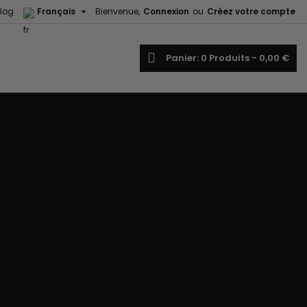

log
Français
Bienvenue,
Connexion
ou
Créez votre compte
echercher
Panier
0
Produits -
0,00 €