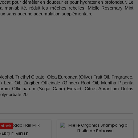
’avocat pour démêler en douceur et pour hydrater en profondeur. Le
 la maniabilité, réduit les mèches rebelles. Mielle Rosemary Mint
soyeux sans aucune accumulation supplémentaire.
ohol, Triethyl Citrate, Olea Europaea (Olive) Fruit Oil, Fragrance,
af Oil, Zingiber Officinale (Ginger) Root Oil, Mentha Piperita
charum Officinarum (Sugar Cane) Extract, Citrus Aurantium Dulcis
Polysorbate 20
 stock
MARQUE:
MIELLE