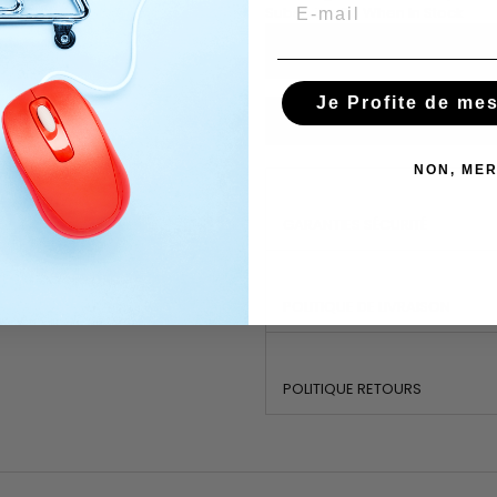
Email
Subscribe To When In Stock
Je Profite de me
You have successfully subscr
NON, MER
GARANTIES SÉCURITÉ
POLITIQUE DE LIVRAISON
POLITIQUE RETOURS