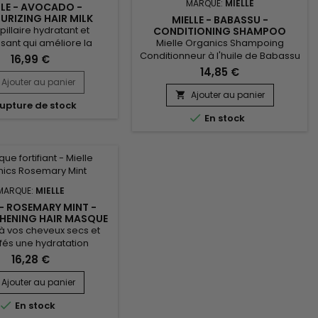
MARQUE:
MIELLE
LLE - AVOCADO -
URIZING HAIR MILK
MIELLE - BABASSU -
apillaire hydratant et
CONDITIONING SHAMPOO
Mielle Organics Shampoing
ssant qui améliore la
Conditionneur à l'huile de Babassu
nce des cheveux. Ne
16,99 €
est un nettoyant doux contenant
ni sulfates ni parabènes
14,85 €
des agents hydratants riches.
s, et suffisamment doux
Ajouter au panier
Composé avec des ingrédients
ge quotidien. Formulé
Ajouter au panier

upture de stock
naturels et certifiés, il est sans
Avocat et de la Lavande,

En stock
sulfates et inoffensif pour les
ocado Moisturizing Hair
colorations. L'huile de Babassu
met de lutter contre la
nourrit et fortifie les cheveux secs
 cheveux, de lisser les
et bouclés. La protéine d'Amande
out en restructurant les...
donne force et élasticité tandis...
MARQUE:
MIELLE
 - ROSEMARY MINT -
HENING HAIR MASQUE
à vos cheveux secs et
fés une hydratation
nde avec ce masque
16,28 €
 réparateur.&nbsp; Infusé
Biotine pour favoriser la
Ajouter au panier
 des cheveux, Mielle

En stock
ics Rosemary Mint