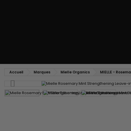
Peigne coiffant
Peigne à défriser, à crêper
Brosse soufflante
Tissages et Extensions
Tissages brésiliens
Perruques et Postiches
Extensions à Clip
Perruques Naturelles
Pinces sépare-mèches
Perruques Synthétiques
Top Closures
Postiches
Extensions à la Kératine
Accueil
Marques
Mielle Organics
MIELLE - Rosema