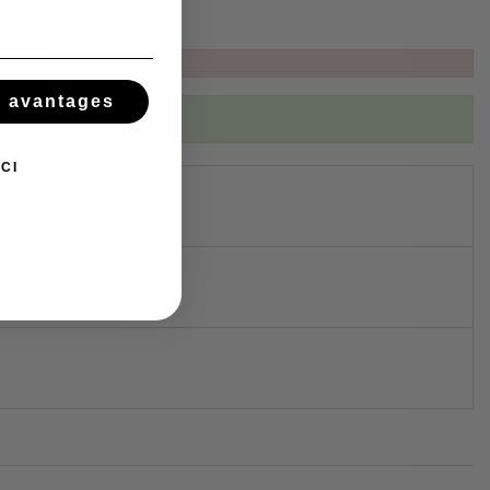
s avantages
ibed to this product
CI