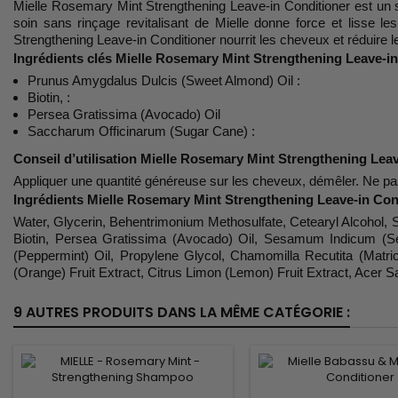
Mielle Rosemary Mint Strengthening Leave-in Conditioner est un so
soin sans rinçage revitalisant de Mielle donne force et lisse le
Strengthening Leave-in Conditioner nourrit les cheveux et réduire 
Ingrédients clés Mielle Rosemary Mint Strengthening Leave-i
Prunus Amygdalus Dulcis (Sweet Almond) Oil :
Biotin, :
Persea Gratissima (Avocado) Oil
Saccharum Officinarum (Sugar Cane) :
Conseil d’utilisation Mielle Rosemary Mint Strengthening Lea
Appliquer une quantité généreuse sur les cheveux, démêler. Ne pa
Ingrédients Mielle Rosemary Mint Strengthening Leave-in Con
Water, Glycerin, Behentrimonium Methosulfate, Cetearyl Alcohol, St
Biotin, Persea Gratissima (Avocado) Oil, Sesamum Indicum (Ses
(Peppermint) Oil, Propylene Glycol, Chamomilla Recutita (Matric
(Orange) Fruit Extract, Citrus Limon (Lemon) Fruit Extract, Acer
9 AUTRES PRODUITS DANS LA MÊME CATÉGORIE :