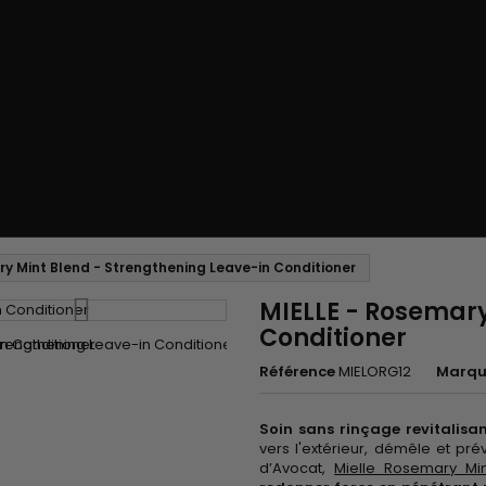
ry Mint Blend - Strengthening Leave-in Conditioner
MIELLE - Rosemary
Conditioner
Référence
MIELORG12
Marqu
Soin sans rinçage revitalisa
vers l'extérieur, démêle et pré
d’Avocat,
Mielle Rosemary Min