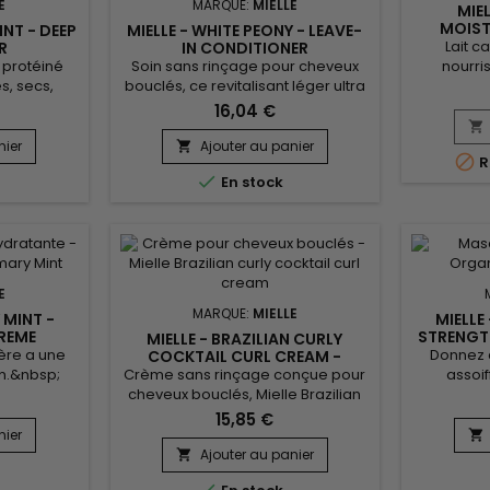
E
MARQUE:
MIELLE
MIE
MOIST
INT - DEEP
MIELLE - WHITE PEONY - LEAVE-
Lait c
R
IN CONDITIONER
 protéiné
Soin sans rinçage pour cheveux
nourri
, secs,
bouclés, ce revitalisant léger ultra
brilla
écolorés,
hydratant à la Pivoine blanche
contenant 
16,04 €
.&nbsp;
contient des ingrédients naturels
nuisible

ment les
et biologiques pour donner à vos
pour usa
nier
Ajouter au panier


R
 répare,
cheveux l'hydratation et la
avec de l'

En stock
r, donne
protection dont ils ont besoin.
Mielle Av
utte contre
Mielle White Peony Leave-in
Milk per
c de l’huile
Conditioner scelle l’humidité, lisse
chute des
 palmier
la tige du cheveu et apprivoise les
écailles, t
 riche en
mèches rebelles....
.
E
MARQUE:
MIELLE
 MINT -
MIELLE
CREME
STRENGT
MIELLE - BRAZILIAN CURLY
ère a une
Donnez 
COCKTAIL CURL CREAM -
BABASSU OIL
on.&nbsp;
Crème sans rinçage conçue pour
assoif
tine pour
cheveux bouclés, Mielle Brazilian
profo
richie en
Curly Cocktail permet d’hydrater et
capillaire
15,85 €
Coco, de
de lutter contre les frisottis.
avec de la 
nier

rée, cette
Formule onctueuse, cette crème
pousse
Ajouter au panier

e quotidien
capillaire Mielle Organics combine
organ