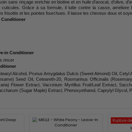
in sans rinçage enrichie en biotine et en huile d’avocat, d’olive, d
s cuticules. Grâce à sa formule, il lutte contre la casse, améliore
les frisottis et les pointes fourchues. Il laisse les cheveux doux et 
n Conditioner
ve-in Conditioner
s rincer
ditioner
earyl Alcohol, Prunus Amygdalus Dulcis (Sweet Almond) Oil, Cetyl Alc
ame) Seed Oil, Ceteareth-20, Rosmarinus Officinalis (Rosemary) Le
aria) Flower Extract, Vaccinium Myrtillus Fruit/Leaf Extract, Sac
 Saccharum (Sugar Maple) Extract, Phenoxyethanol, Caprylyl Glycol, 
Rupture de