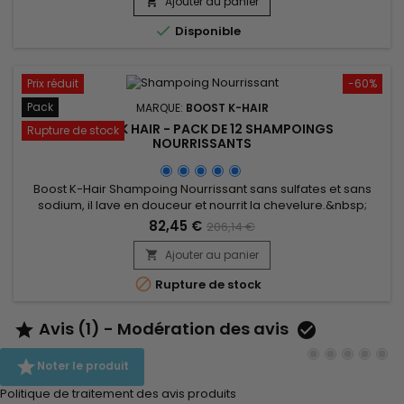
de beurre de Murumuru pour revitaliser et hydrater.
Ajouter au panier

&nbsp;Boost K-Hair - Shampoing Nourrissant laisse vos

Disponible
cheveux...
Prix réduit
-60%
Pack
MARQUE:
BOOST K-HAIR
BOOST K HAIR - PACK DE 12 SHAMPOINGS
Rupture de stock
NOURRISSANTS
Boost K-Hair Shampoing Nourrissant sans sulfates et sans
sodium, il lave en douceur et nourrit la chevelure.&nbsp;
Formule très douce enrichie de Kératine pour revitaliser et
82,45 €
206,14 €
hydrater et surtout prolonger votre lissage. &nbsp;Laissera
vos cheveux incroyablement brillants et soyeux au toucher !
Ajouter au panier


Rupture de stock
Avis (1) - Modération des avis



Noter le produit
Politique de traitement des avis produits