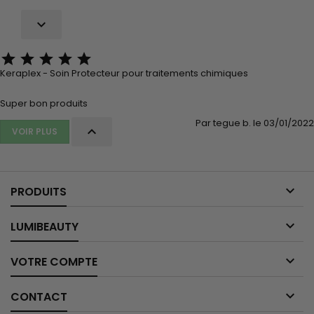






Keraplex - Soin Protecteur pour traitements chimiques
Super bon produits
Par tegue b. le 03/01/2022

VOIR PLUS

PRODUITS

LUMIBEAUTY

VOTRE COMPTE

CONTACT