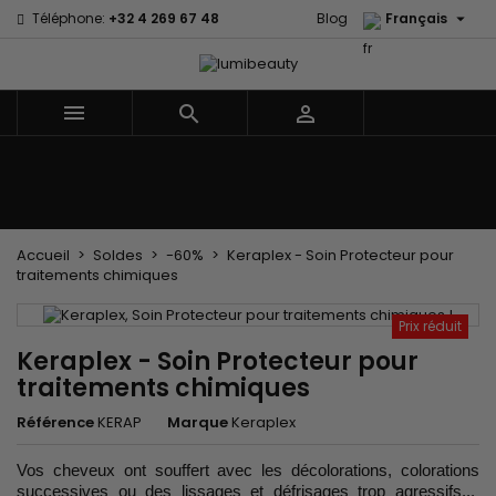

Téléphone:
+32 4 269 67 48
Blog
Français



Menu
Accueil
Marques
Soins cheveux
Soins Corps et Visage
Enfants
Les Accessoires
Tissages et Extensions
Accueil
Soldes
-60%
Keraplex - Soin Protecteur pour
traitements chimiques
Prix réduit
Keraplex - Soin Protecteur pour
traitements chimiques
Référence
KERAP
Marque
Keraplex
Vos cheveux ont souffert avec les décolorations, colorations
successives ou des lissages et défrisages trop agressifs...