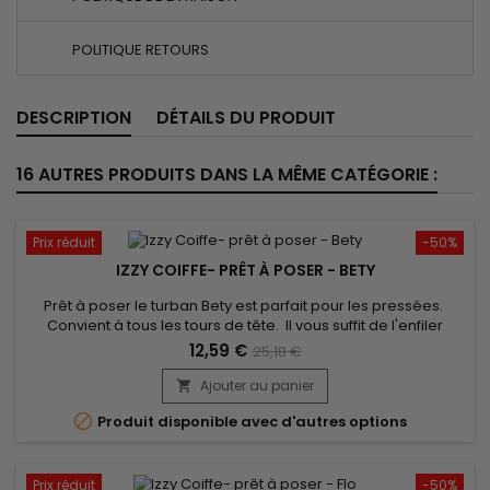
POLITIQUE RETOURS
DESCRIPTION
DÉTAILS DU PRODUIT
16 AUTRES PRODUITS DANS LA MÊME CATÉGORIE :
Prix réduit
-50%
IZZY COIFFE- PRÊT À POSER - BETY
Prêt à poser le turban Bety est parfait pour les pressées.
Convient à tous les tours de tête. Il vous suffit de l'enfiler
comme un bonnet classique pour booster votre style !
12,59 €
25,18 €
confort inégalé et un très beau rendu. Vendu avec son bijou
pour un look élégant.
Ajouter au panier


Produit disponible avec d'autres options
Prix réduit
-50%