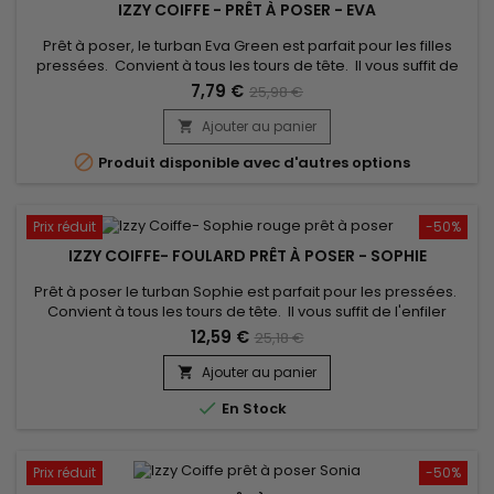
IZZY COIFFE - PRÊT À POSER - EVA
Prêt à poser, le turban Eva Green est parfait pour les filles
pressées. Convient à tous les tours de tête. Il vous suffit de
l'enfiler comme un bonnet classique pour booster votre style
7,79 €
25,98 €
! confort inégalé et un très beau rendu. Vendu avec son bijou
pour un look élégant.
Ajouter au panier


Produit disponible avec d'autres options
Prix réduit
-50%
IZZY COIFFE- FOULARD PRÊT À POSER - SOPHIE
Prêt à poser le turban Sophie est parfait pour les pressées.
Convient à tous les tours de tête. Il vous suffit de l'enfiler
comme un bonnet classique pour booster votre style !
12,59 €
25,18 €
confort inégalé et un très beau rendu. Vendu avec son bijou
pour un look élégant.
Ajouter au panier


En Stock
Prix réduit
-50%