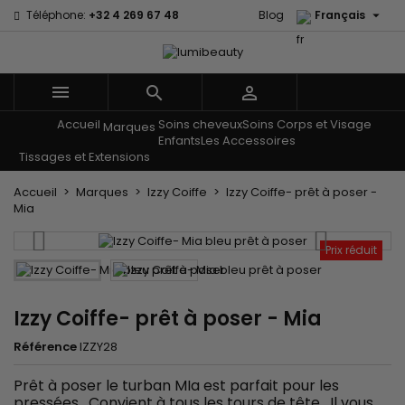

Téléphone:
+32 4 269 67 48
Blog
Français



Accueil
Soins cheveux
Soins Corps et Visage
Menu
Marques
Enfants
Les Accessoires
Tissages et Extensions
Accueil
Marques
Izzy Coiffe
Izzy Coiffe- prêt à poser -
Mia
Prix réduit
Izzy Coiffe- prêt à poser - Mia
Référence
IZZY28
Prêt à poser le turban MIa est parfait pour les
pressées. Convient à tous les tours de tête. Il vous