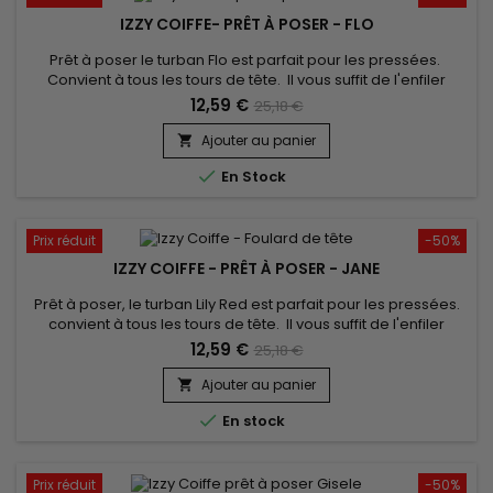
IZZY COIFFE- PRÊT À POSER - FLO
Prêt à poser le turban Flo est parfait pour les pressées.
Convient à tous les tours de tête. Il vous suffit de l'enfiler
comme un bonnet classique pour booster votre style !
12,59 €
25,18 €
confort inégalé et un très beau rendu. Vendu avec son bijou
pour un look élégant.
Ajouter au panier


En Stock
Prix réduit
-50%
IZZY COIFFE - PRÊT À POSER - JANE
Prêt à poser, le turban Lily Red est parfait pour les pressées.
convient à tous les tours de tête. Il vous suffit de l'enfiler
comme un bonnet classique pour booster votre style !
12,59 €
25,18 €
confort inégalé et un très beau rendu. Vendu avec son bijou
pour un look élégant.
Ajouter au panier


En stock
Prix réduit
-50%