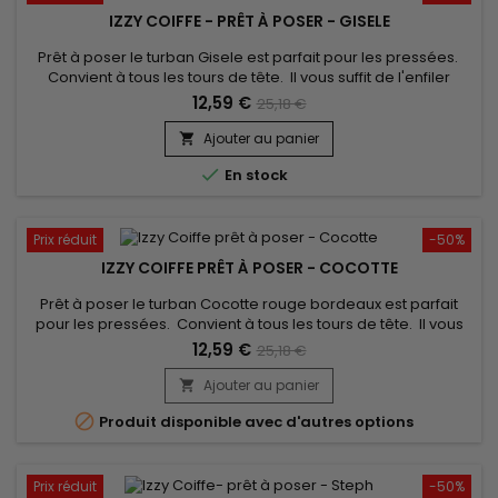
IZZY COIFFE - PRÊT À POSER - GISELE
Prêt à poser le turban Gisele est parfait pour les pressées.
Convient à tous les tours de tête. Il vous suffit de l'enfiler
comme un bonnet classique pour booster votre style !
12,59 €
25,18 €
confort inégalé et un très beau rendu. Vendu avec son bijou
pour un look élégant.
Ajouter au panier


En stock
Prix réduit
-50%
IZZY COIFFE PRÊT À POSER - COCOTTE
Prêt à poser le turban Cocotte rouge bordeaux est parfait
pour les pressées. Convient à tous les tours de tête. Il vous
suffit de l'enfiler comme un bonnet classique pour booster
12,59 €
25,18 €
votre style ! Confort inégalé et un très beau rendu. Il
sublimera vos tenues lors de vos évènements festifs.
Ajouter au panier


Produit disponible avec d'autres options
Prix réduit
-50%