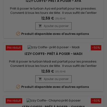
IZZY COIFFE- PRÊT À POSER - AYA
Prêt à poser le turban Aya est parfait pour les pressées.
Convient à tous les tours de tête. Il vous suffit de l'enfiler
comme un bonnet classique pour booster votre style !
12,59 €
25,18 €
confort inégalé et un très beau rendu. Vendu avec son bijou
pour un look élégant.
Ajouter au panier


Produit disponible avec d'autres options
Prix réduit
-50%
IZZY COIFFE- PRÊT À POSER - MADI
Prêt à poser le turban Madi est parfait pour les pressées.
Convient à tous les tours de tête. Il vous suffit de l'enfiler
comme un bonnet classique pour booster votre style !
12,59 €
25,18 €
confort inégalé et un très beau rendu. Vendu avec son bijou
pour un look élégant.
Ajouter au panier


Produit disponible avec d'autres options
Prix réduit
-50%
IZZY COIFFE- PRÊT À POSER - CHAYNA