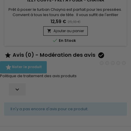
Prêt à poser le turban Chayna est parfait pour les pressées.
Convient à tous les tours de tête. Il vous suffit de l'enfiler
comme un bonnet classique pour booster votre style !
12,59 €
25,18 €
confort inégalé et un très beau rendu. Vendu avec son bijou
pour un look élégant.
Ajouter au panier


En Stock
Avis (0) - Modération des avis



Noter le produit
Politique de traitement des avis produits

Il n'y a pas encore d'avis pour ce produit.