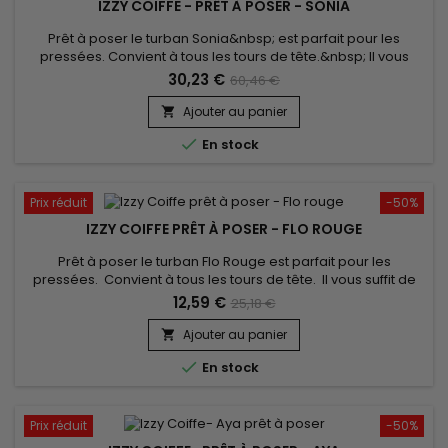
IZZY COIFFE - PRÊT À POSER - SONIA
Prêt à poser le turban Sonia&nbsp; est parfait pour les
pressées. Convient à tous les tours de tête.&nbsp; Il vous
suffit de l'enfiler comme un bonnet classique pour booster
30,23 €
60,46 €
votre style ! Confort inégalé et un très beau rendu.&nbsp;
Vendu avec son bijou pour un look élégant.
Ajouter au panier


En stock
Prix réduit
-50%
IZZY COIFFE PRÊT À POSER - FLO ROUGE
Prêt à poser le turban Flo Rouge est parfait pour les
pressées. Convient à tous les tours de tête. Il vous suffit de
l'enfiler comme un bonnet classique pour booster votre style
12,59 €
25,18 €
! Confort inégalé et un très beau rendu.
Ajouter au panier


En stock
Prix réduit
-50%