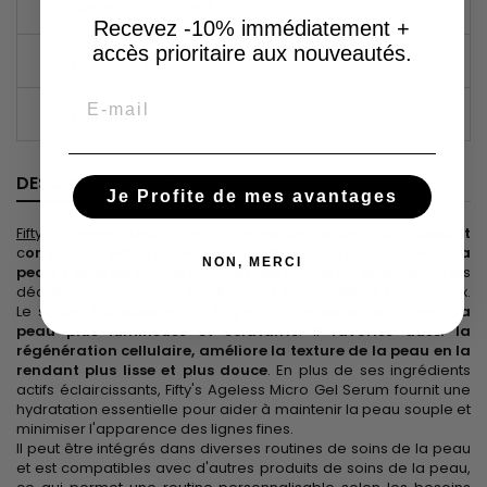
GARANTIES SÉCURITÉ
Recevez -10% immédiatement +
accès prioritaire aux nouveautés.
POLITIQUE DE LIVRAISON
Email
POLITIQUE RETOURS
DESCRIPTION
DÉTAILS DU PRODUIT
Je Profite de mes avantages
Fifty's Ageless Micro Gel Serum
est un
sérum éclaircissant
c
onçu pour éclaircir le teint et améliorer l'uniformité de la
NON, MERCI
peau
. Il cible les taches sombres, les taches de vieillesse, et les
décolorations dues au soleil ou aux déséquilibres hormonaux.
Le sérum éclaircissant de Fifty’s
uniformise le teint, rend la
peau plus lumineuse et éclatante
. Il
favorise aussi la
régénération cellulaire, améliore la texture de la peau en la
rendant plus lisse et plus douce
. En plus de ses ingrédients
actifs éclaircissants, Fifty's Ageless Micro Gel Serum fournit une
hydratation essentielle pour aider à maintenir la peau souple et
minimiser l'apparence des lignes fines.
Il peut être intégrés dans diverses routines de soins de la peau
et est compatibles avec d'autres produits de soins de la peau,