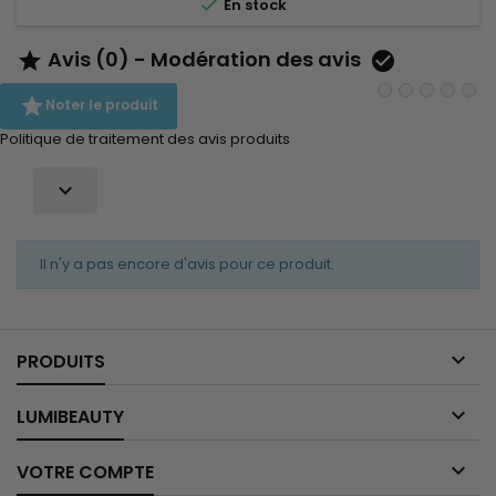

En stock
Avis (0) - Modération des avis



Noter le produit
Politique de traitement des avis produits

Il n'y a pas encore d'avis pour ce produit.

PRODUITS

LUMIBEAUTY

VOTRE COMPTE