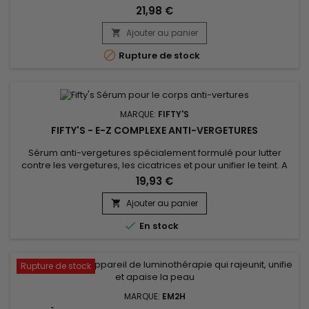
beurre de Karité nourrit profondément la peau en laissant
21,98 €
une sensation de douceur et de souplesse.&nbsp; L'huile de
noix de Cajou enrichit cette expérience en apportant une
Ajouter au panier

hydratation intense et en renforçant la barrière...

Rupture de stock
MARQUE:
FIFTY'S
FIFTY'S - E-Z COMPLEXE ANTI-VERGETURES
Sérum anti-vergetures spécialement formulé pour lutter
contre les vergetures, les cicatrices et pour unifier le teint. A
base d'huile de noix de cajou et d'huile de lavande, Fifty's E-Z
19,93 €
Complex anti-vergeture s’absorbe rapidement, apporte
douceur et lisse la peau. Il aide à unifier le teint et à laisser
Ajouter au panier

votre peau avec une apparence saine et jeune. Grâce...

En stock
Rupture de stock
MARQUE:
EM2H