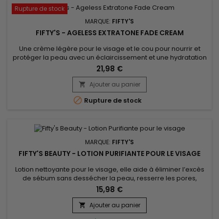
Rupture de stock
MARQUE:
FIFTY'S
FIFTY'S - AGELESS EXTRATONE FADE CREAM
Une crème légère pour le visage et le cou pour nourrir et
protéger la peau avec un éclaircissement et une hydratation
améliorés pour une peau lisse et plus lumineuse. Ageless
21,98 €
Extratone Fade Cream de Fifty's contient un mélange exclusif
d'huile de graines de noix de Cajou et de beurre de Karité
Ajouter au panier

formulé pour aider à réduire visiblement l'apparence des...

Rupture de stock
MARQUE:
FIFTY'S
FIFTY'S BEAUTY - LOTION PURIFIANTE POUR LE VISAGE
Lotion nettoyante pour le visage, elle aide à éliminer l’excès
de sébum sans dessécher la peau, resserre les pores,
exfolie et réduit les imperfections et la brillance. A base
15,98 €
d'acide salicylique à l’action purifiante Fiftys Beauty lotion
Purifiante pour peau grasse estompe les imperfections et
Ajouter au panier

favorise la pénétration des actifs complémentaires, exfolie...