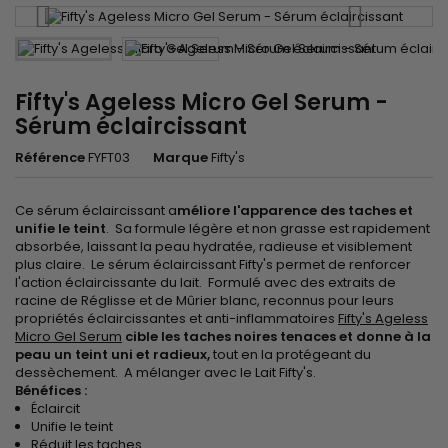
Fifty's Ageless Micro Gel Serum -
Sérum éclaircissant
Référence
FYFT03
Marque
Fifty's
Ce sérum éclaircissant a
méliore l'apparence des taches et
unifie le teint
. Sa formule légère et non grasse est rapidement
absorbée, laissant la peau hydratée, radieuse et visiblement
plus claire. Le sérum éclaircissant Fifty's permet de renforcer
l'action éclaircissante du lait. Formulé avec des extraits de
racine de Réglisse et de Mûrier blanc, reconnus pour leurs
propriétés éclaircissantes et anti-inflammatoires
Fifty's Ageless
Micro Gel Serum
cible les taches noires tenaces et donne à la
peau un teint uni et radieux,
tout en la protégeant du
dessèchement. A mélanger avec le Lait Fifty's.
Bénéfices :
Éclaircit
Unifie le teint
Réduit les taches