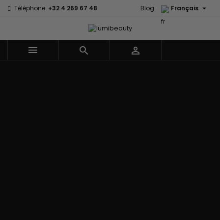

Téléphone:
+32 4 269 67 48
Blog
Français



Menu
Accueil
Marques
60 secondes
Civic Cream
Em2h
Creme Of
Affirm
Nature
Izzy Coiffe
Palmers
Alikay Naturals
Curls
Jessicurl
Premium
Agadir
CurlyWorld
Kee Mee Lissage
Keratin Caviar
Ambi Skin
Dark and
Coréen
PureScalp Hair
Care
Lovely
KeraCare
Spa
ApHogee
Design
Keraplex
Rafete Skin
As I Am
Essentials
Kinky Curly
Shea Moisture
Avlon Texture
DevaCurl
Lyscia lissage au
Shea Moisture -
Release
Dudu-Osun
Tanin
Kids
BaByliss Pro
Eco Styler
Makari de Suisse
Sibel
Biopeptides -
EM2H
Makari Bébé
Skin Light
EM2H
EM2H
Mielle Organics
Sunny Isle