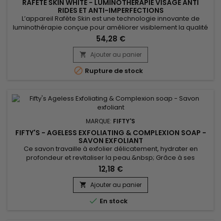
RAFÈTE SKIN WHITE - LUMINOTHERAPIE VISAGE ANTI
RIDES ET ANTI-IMPERFECTIONS
L’appareil Rafète Skin est une technologie innovante de
luminothérapie conçue pour améliorer visiblement la qualité
de la peau. Grâce à ses fonctions avancées de LED light
54,28 €
therapy, de chaleur réglable et de technologie EMS, il stimule
la production de collagène, favorise la régénération
Ajouter au panier

cellulaire et aide à l’élimination des toxines. Cet appareil...

Rupture de stock
MARQUE:
FIFTY'S
FIFTY'S - AGELESS EXFOLIATING & COMPLEXION SOAP -
SAVON EXFOLIANT
Ce savon travaille à exfolier délicatement, hydrater en
profondeur et revitaliser la peau.&nbsp; Grâce à ses
ingrédients, Fifty's Ageless Exfoliating & Complexion soap
12,18 €
élimine les cellules mortes de la peau, stimulant la
régénération et laissant la peau douce et lisse.&nbsp; L'huile
Ajouter au panier

de Théier aide à réduire les imperfections et les rougeurs,...

En stock