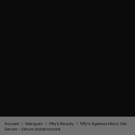
chaleur
Brosse de massage
Limes à ongles
Gants
cuir chevelu
Gants en paraffine
Pince, peigne lissant
Matériel de coiffage
Accessoires pour
Pinceau à
Casque et sèche-
Cheveux
coloration cheveux
cheveux
Bonnets & Foulards
Brosses & Peignes
Fers à lisser
Serre-tête et pinces
Brosse de brushing
Fers à boucler
cheveux
Brosse plate &
Epingles à cheveux
démêloir
Peigne coiffant
Peigne à défriser, à
crêper
Brosse soufflante
Tissages et Extensions
Tissages brésiliens
Perruques et Postiches
Extensions à Clip
Perruques Naturelles
Pinces sépare-mèches
Perruques Synthétiques
Top Closures
Postiches
Extensions à la Kératine
Accueil
Marques
Fifty's Beauty
Fifty's Ageless Micro Gel
Serum - Sérum éclaircissant