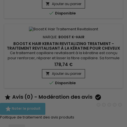
Caviar Activ Shampoo utilise une combinaison d'ingrédients
Ajouter au panier

naturels tels que l'extrait de cacao, l'huile de coton et l'extrait

Disponible
de...
MARQUE:
BOOST K-HAIR
BOOST K HAIR KERATIN REVITALIZING TREATMENT -
TRAITEMENT REVITALISANT À LA KÉRATINE POUR CHEVEUX
FORTIFIÉS ET BRILLANTS - 1000ML
Ce traitement capillaire revitalisant à la kératine est conçu
pour renforcer, réparer et lisser la fibre capillaire. Sa formule
associe la kératine, protéine essentielle du cheveu, à
178,74 €
l’Astrocaryum Murumuru Fruit Extract, reconnu pour ses
propriétés nourrissantes. Cette synergie aide à restaurer la
Ajouter au panier

structure capillaire, améliorer la résistance des...

Disponible
Avis (0) - Modération des avis



Noter le produit
Politique de traitement des avis produits