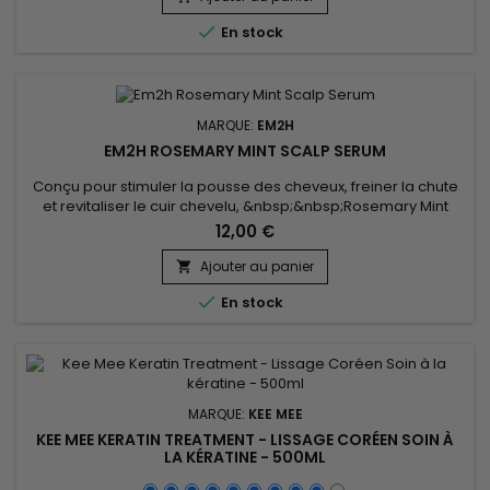
supplémentaires. Le soin neutralisant de Kee Mee

En stock
&nbsp;apporte...
MARQUE:
EM2H
EM2H ROSEMARY MINT SCALP SERUM
Conçu pour stimuler la pousse des cheveux, freiner la chute
et revitaliser le cuir chevelu, &nbsp;&nbsp;Rosemary Mint
Scalp Serum est un sérum ciblé enrichi en extraits de
12,00 €
romarin, menthe rafraîchissante et biotine. Sa formule active
agit directement à la racine pour renforcer les follicules
Ajouter au panier

capillaires, améliorer la micro-circulation et créer un...

En stock
MARQUE:
KEE MEE
KEE MEE KERATIN TREATMENT - LISSAGE CORÉEN SOIN À
LA KÉRATINE - 500ML