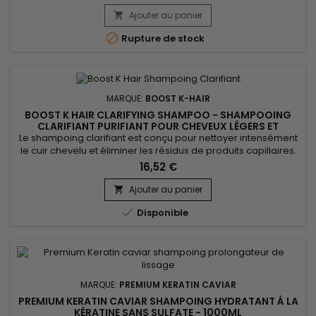
Ajouter au panier


Rupture de stock
MARQUE:
BOOST K-HAIR
BOOST K HAIR CLARIFYING SHAMPOO - SHAMPOOING
CLARIFIANT PURIFIANT POUR CHEVEUX LÉGERS ET
BRILLANTS - 1000ML
Le shampoing clarifiant est conçu pour nettoyer intensément
le cuir chevelu et éliminer les résidus de produits capillaires.
Grâce à sa formule enrichie en Hydrolyzed Wheat Protein, il
16,52 €
purifie efficacement la fibre capillaire tout en contribuant à
renforcer la structure du cheveu. Boost K Hair Clarifying
Ajouter au panier

Shampoo élimine l’excès de sébum, les...

Disponible
MARQUE:
PREMIUM KERATIN CAVIAR
PREMIUM KERATIN CAVIAR SHAMPOING HYDRATANT À LA
KÉRATINE SANS SULFATE - 1000ML