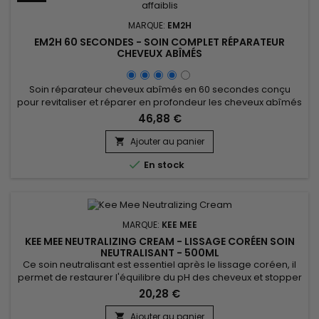
MARQUE:
EM2H
EM2H 60 SECONDES - SOIN COMPLET RÉPARATEUR
CHEVEUX ABÎMÉS
Soin réparateur cheveux abîmés en 60 secondes conçu
pour revitaliser et réparer en profondeur les cheveux abîmés
et affaiblis. Le&nbsp; kit Em2h 60 secondes Smart Solution
46,88 €
comble, renforce la fibre de l'intérieur et hydrate en douceur
les cheveux. Grâce à sa formule ultra concentrée en acides
Ajouter au panier

aminés et protéines, le soin réparateur cheveux abîmés 60...

En stock
MARQUE:
KEE MEE
KEE MEE NEUTRALIZING CREAM - LISSAGE CORÉEN SOIN
NEUTRALISANT - 500ML
Ce soin neutralisant est essentiel après le lissage coréen, il
permet de restaurer l'équilibre du pH des cheveux et stopper
le processus chimique du lissage coréen, rend les cheveux
20,28 €
plus résistants et sains. Kee Mee Neutralizing Cream aide à
éliminer ces résidus pour prévenir des dommages
Ajouter au panier
