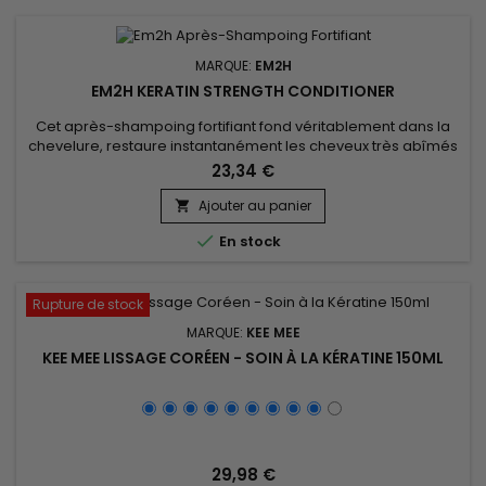
MARQUE:
EM2H
EM2H KERATIN STRENGTH CONDITIONER
Cet après-shampoing fortifiant fond véritablement dans la
chevelure, restaure instantanément les cheveux très abîmés
et les enveloppe d’un film protecteur facilitant le démêlage,
23,34 €
redonnant douceur, éclat et discipline jusqu’aux
pointes.&nbsp; Em2h Après-Shampoing Fortifiant renforce,
Ajouter au panier

nourrit&nbsp;et redonne vitalité grâce à sa formule enrichie

En stock
en huiles...
Rupture de stock
MARQUE:
KEE MEE
KEE MEE LISSAGE CORÉEN - SOIN À LA KÉRATINE 150ML
29,98 €