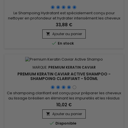
Le Shampoing Hydratant est spécialement conçu pour
nettoyer en profondeur et hydrater intensément les cheveux
secs, abîmés ou fragilisés. Enrichi en kératine hydrolysée et
33,88 €
en protéine de soie, il répare la fibre capillaire, renforce la
structure des cheveux et aide à prévenir les pointes
Ajouter au panier

fourchues. Premium Keratin Caviar Shampoing hydratant à la

En stock
kératine...
MARQUE:
PREMIUM KERATIN CAVIAR
PREMIUM KERATIN CAVIAR ACTIVE SHAMPOO -
SHAMPOING CLARIFIANT - 500ML
Ce shampoing clarifiant est conçu pour préparer les cheveux
au lissage brésilien en éliminant les impuretés et les résidus
de produits, assurant un nettoyage en profondeur. Grâce à
10,02 €
des ingrédients naturels tels que l'extrait de cacao, l'huile de
coton, et l'extrait de noix de coco, le Premium Keratin Caviar
Ajouter au panier

Activ Shampoo purifie la fibre capillaire sans...

Disponible