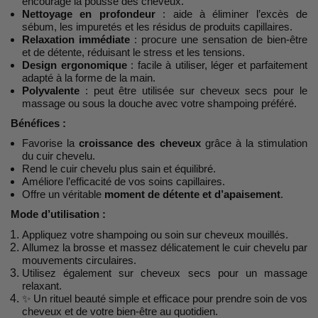
encourage la pousse des cheveux.
Nettoyage en profondeur
: aide à éliminer l’excès de
sébum, les impuretés et les résidus de produits capillaires.
Relaxation immédiate
: procure une sensation de bien-être
et de détente, réduisant le stress et les tensions.
Design ergonomique
: facile à utiliser, léger et parfaitement
adapté à la forme de la main.
Polyvalente
: peut être utilisée sur cheveux secs pour le
massage ou sous la douche avec votre shampoing préféré.
Bénéfices :
Favorise la
croissance des cheveux
grâce à la stimulation
du cuir chevelu.
Rend le cuir chevelu plus sain et équilibré.
Améliore l’efficacité de vos soins capillaires.
Offre un véritable
moment de détente et d’apaisement
.
Mode d’utilisation :
Appliquez votre shampoing ou soin sur cheveux mouillés.
Allumez la brosse et massez délicatement le cuir chevelu par
mouvements circulaires.
Utilisez également sur cheveux secs pour un massage
relaxant.
✨ Un rituel beauté simple et efficace pour prendre soin de vos
cheveux et de votre bien-être au quotidien.