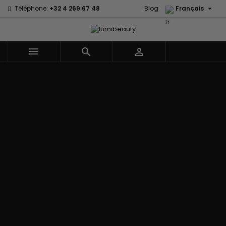

Téléphone:
+32 4 269 67 48
Blog
Français



Menu
Accueil
Marques
60 secondes
Civic Cream
Em2h
Creme Of
Affirm
Nature
Izzy Coiffe
Palmers
Alikay Naturals
Curls
Jessicurl
Premium
Agadir
CurlyWorld
Kee Mee Lissage
Keratin Caviar
Ambi Skin
Dark and
Coréen
PureScalp Hair
Care
Lovely
KeraCare
Spa
ApHogee
Design
Keraplex
Rafete Skin
As I Am
Essentials
Kinky Curly
Shea Moisture
Avlon Texture
DevaCurl
Lyscia lissage au
Shea Moisture -
Release
Dudu-Osun
Tanin
Kids
BaByliss Pro
Eco Styler
Makari de Suisse
Sibel
Biopeptides -
EM2H
Makari Bébé
Skin Light
EM2H
EM2H
Mielle Organics
Sunny Isle