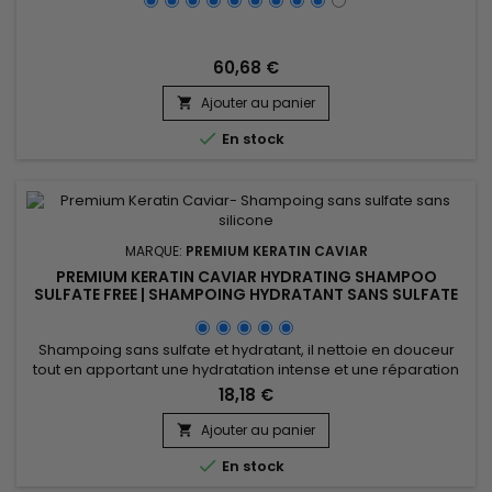
60,68 €
Ajouter au panier


En stock
MARQUE:
PREMIUM KERATIN CAVIAR
PREMIUM KERATIN CAVIAR HYDRATING SHAMPOO
SULFATE FREE | SHAMPOING HYDRATANT SANS SULFATE
|300ML
Shampoing sans sulfate et hydratant, il nettoie en douceur
tout en apportant une hydratation intense et une réparation
en profondeur aux cheveux secs, abîmés ou fragilisés.
18,18 €
Formulé avec de la kératine, de la protéine de soie, du
panthénol, de l'huile d'argan et du beurre de karité, il
Ajouter au panier

renforce la fibre capillaire, réduit la casse et prévient les

En stock
pointes...