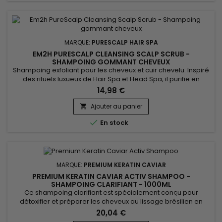
MARQUE:
PURESCALP HAIR SPA
EM2H PURESCALP CLEANSING SCALP SCRUB -
SHAMPOING GOMMANT CHEVEUX
Shampoing exfoliant pour les cheveux et cuir chevelu. Inspiré
des rituels luxueux de Hair Spa et Head Spa, il purifie en
profondeur, nettoie délicatement le cuir chevelu et revitalise
14,98 €
la fibre. Grâce à sa formule enrichie en extrait de Sel marin,
Em2h PureScalp Gommage débarrasse le cuir chevelu des
Ajouter au panier

cellules mortes, de l'excès de sébum et des résidus de...

En stock
MARQUE:
PREMIUM KERATIN CAVIAR
PREMIUM KERATIN CAVIAR ACTIV SHAMPOO -
SHAMPOING CLARIFIANT - 1000ML
Ce shampoing clarifiant est spécialement conçu pour
détoxifier et préparer les cheveux au lissage brésilien en
éliminant les impuretés et les résidus de produits tout en
20,04 €
offrant un nettoyage en profondeur. Le Premium Keratin