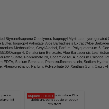
ated Styrene/Isoprene Copolymer, Isopropyl Myristate, hydrogenated
Butter, Isopropyl Palmitate, Aloe Barbadnesis Extract/Aloe Barbaden
imonium Methosulfate, Cetyl Alcohol, Parfum, Polyquaternium-6, Coc
15510/Orange 4, Denatonium Benzoate, Aloe Barbadensis Leaf Extract,
Laureth Sulfate, Polysorbate 20, Cocamide MEA, Sodium Chloride, P
m EDTA, Sodium Benzoate, Phenolsulfonephthalein, Sodium Hydroxid
ate, Phenoxyethanol, Parfum, Polysorbate 60, Xanthan Gum, Caprylyl 
Rupture de stock