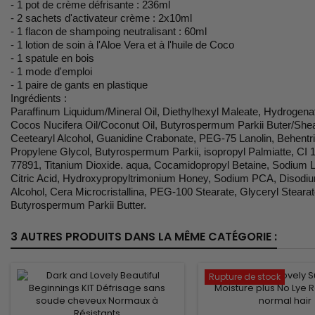
- 1 pot de crème défrisante : 236ml
- 2 sachets d'activateur crème : 2x10ml
- 1 flacon de shampoing neutralisant : 60ml
- 1 lotion de soin à l'Aloe Vera et à l'huile de Coco
- 1 spatule en bois
- 1 mode d'emploi
- 1 paire de gants en plastique
Ingrédients :
Paraffinum Liquidum/Mineral Oil, Diethylhexyl Maleate, Hydrogen
Cocos Nucifera Oil/Coconut Oil, Butyrospermum Parkii Buter/Shea 
Ceetearyl Alcohol, Guanidine Crabonate, PEG-75 Lanolin, Behentr
Propylene Glycol, Butyrospermum Parkii, isopropyl Palmiatte, CI 
77891, Titanium Dioxide. aqua, Cocamidopropyl Betaine, Sodium 
Citric Acid, Hydroxypropyltrimonium Honey, Sodium PCA, Disodiu
Alcohol, Cera Microcristallina, PEG-100 Stearate, Glyceryl Stear
Butyrospermum Parkii Butter.
3 AUTRES PRODUITS DANS LA MÊME CATÉGORIE :
Rupture de stock