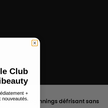
le Club
ibeauty
édiatement +
ux nouveautés.
 Beautiful Beginnings défrisant sans
s