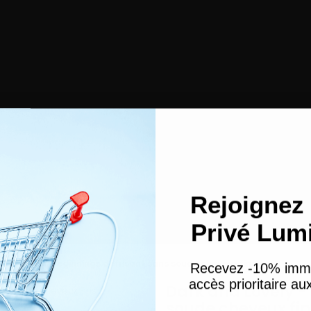
Rejoignez 
Privé Lum
 - Beautiful Beginnings défrisant sans soude cheveux fins
Recevez -10% imm
accès prioritaire a
Dark and Lovely -
soude cheveux fin