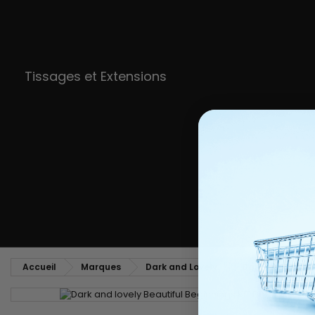
Tissages et Extensions
Accueil
Marques
Dark and Lovely
Dark and Lovely