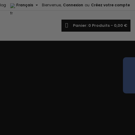

log
Français
Bienvenue,
Connexion
ou
Créez votre compte
echercher
Panier
0
Produits -
0,00 €