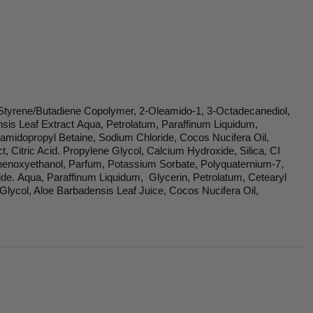
 Styrene/Butadiene Copolymer, 2-Oleamido-1, 3-Octadecanediol,
sis Leaf Extract Aqua, Petrolatum, Paraffinum Liquidum,
amidopropyl Betaine, Sodium Chloride, Cocos Nucifera Oil,
 Citric Acid. Propylene Glycol, Calcium Hydroxide, Silica, CI
henoxyethanol, Parfum, Potassium Sorbate, Polyquaternium-7,
e. Aqua, Paraffinum Liquidum, Glycerin, Petrolatum, Cetearyl
Glycol, Aloe Barbadensis Leaf Juice, Cocos Nucifera Oil,