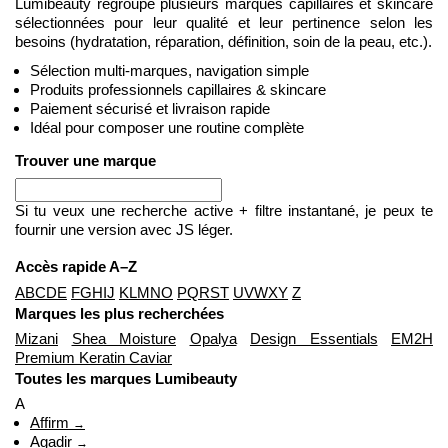
Lumibeauty regroupe plusieurs marques capillaires et skincare
sélectionnées pour leur qualité et leur pertinence selon les
besoins (hydratation, réparation, définition, soin de la peau, etc.).
Sélection multi-marques, navigation simple
Produits professionnels capillaires & skincare
Paiement sécurisé et livraison rapide
Idéal pour composer une routine complète
Trouver une marque
Si tu veux une recherche active + filtre instantané, je peux te
fournir une version avec JS léger.
Accès rapide A–Z
A
B
C
D
E
F
G
H
I
J
K
L
M
N
O
P
Q
R
S
T
U
V
W
X
Y
Z
Marques les plus recherchées
Mizani
Shea Moisture
Opalya
Design Essentials
EM2H
Premium Keratin Caviar
Toutes les marques Lumibeauty
A
Affirm
→
Agadir
→