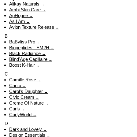
Alikay Naturals
→
Ambi Skin Care
→
ApHogee
→
As I Am
→
Avlon Texture Release
→
B
BaByliss Pro
→
Biopeptides - EM2H
→
Black Radiance
→
Blind'Age Capillaire
→
Boost K-Hair
→
C
Camille Rose
→
Cantu
→
Carol's Daughter
→
Civic Cream
→
Creme Of Nature
→
Curls
→
CurlyWorld
→
D
Dark and Lovely
→
Design Essentials
→