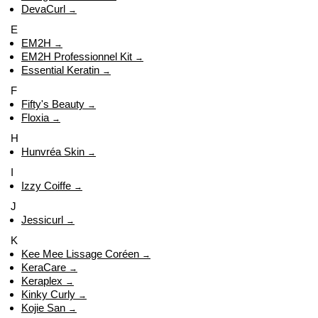
DevaCurl
→
E
EM2H
→
EM2H Professionnel Kit
→
Essential Keratin
→
F
Fifty's Beauty
→
Floxia
→
H
Hunvréa Skin
→
I
Izzy Coiffe
→
J
Jessicurl
→
K
Kee Mee Lissage Coréen
→
KeraCare
→
Keraplex
→
Kinky Curly
→
Kojie San
→