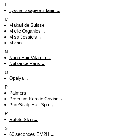
L
Lyscia lissage au Tanin
→
M
Makari de Suisse
→
Mielle Organics
→
Miss Jessie's
→
Mizani
→
N
Nano Hair Vitamin
→
Nubiance Paris
→
O
Opalya
→
P
Palmers
→
Premium Keratin Caviar
→
PureScalp Hair Spa
→
R
Rafete Skin
→
S
60 secondes EM2H
→