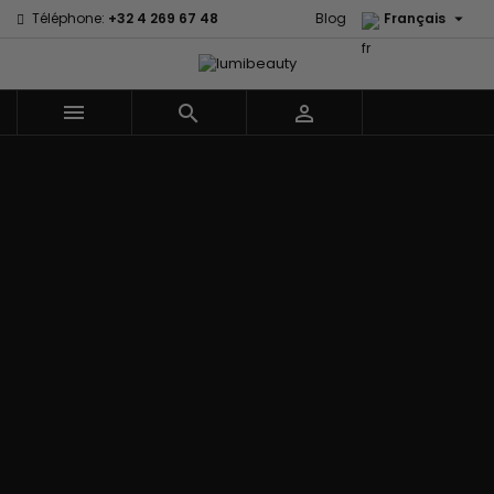

Téléphone:
+32 4 269 67 48
Blog
Français



Menu
Accueil
Marques
60 secondes
Civic Cream
Em2h
Creme Of
Affirm
Nature
Izzy Coiffe
Palmers
Alikay Naturals
Curls
Jessicurl
Premium
Agadir
CurlyWorld
Kee Mee Lissage
Keratin Caviar
Ambi Skin
Dark and
Coréen
PureScalp Hair
Care
Lovely
KeraCare
Spa
ApHogee
Design
Keraplex
Rafete Skin
As I Am
Essentials
Kinky Curly
Shea Moisture
Avlon Texture
DevaCurl
Lyscia lissage au
Shea Moisture -
Release
Dudu-Osun
Tanin
Kids
BaByliss Pro
Eco Styler
Makari de Suisse
Sibel
Biopeptides -
EM2H
Makari Bébé
Skin Light
EM2H
EM2H
Mielle Organics
Sunny Isle