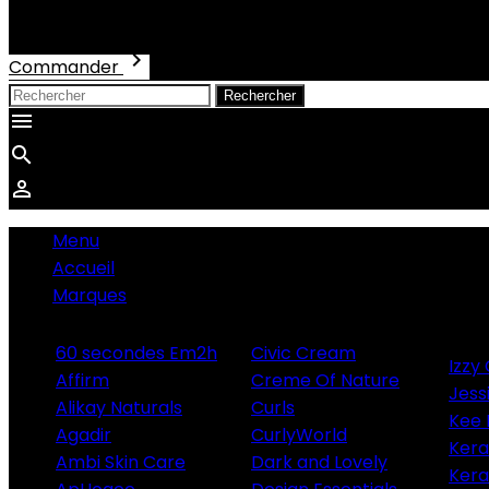
Total
0,00 €

Commander
Rechercher



Menu
Accueil
Marques
60 secondes Em2h
Civic Cream
Izzy 
Affirm
Creme Of Nature
Jess
Alikay Naturals
Curls
Kee 
Agadir
CurlyWorld
Ker
Ambi Skin Care
Dark and Lovely
Kera