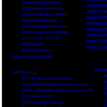
Shampoing Clarifiant
Après-sha
Shampoing Hydratant
Après-sha
Shampoing Neutralisant
Après sha
Shampoing Lissage
Masques c
Shampoing Réparateur
Masques H
Shampoing sans sulfates
Masques R
Co-wash et Low Poo
Soins Prot
Shampoing
Soins Pous
Shampoing sec
Soins Corps et Visage
Soin d
Soin du corps
S
Anti-vergetures, Cicatrices
T
Crème éclaircissante pour le corps
L
Huiles , Glycérine, Sérum pour le corps
G
Hydratant Corps
C
Gel de douche & Savon
C