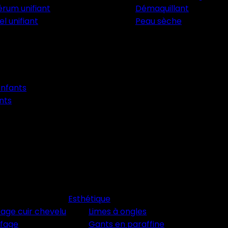
érum unifiant
Démaquillant
el unifiant
Peau sèche
nfants
nts
Esthétique
age cuir chevelu
Limes à ongles
ffage
Gants en paraffine