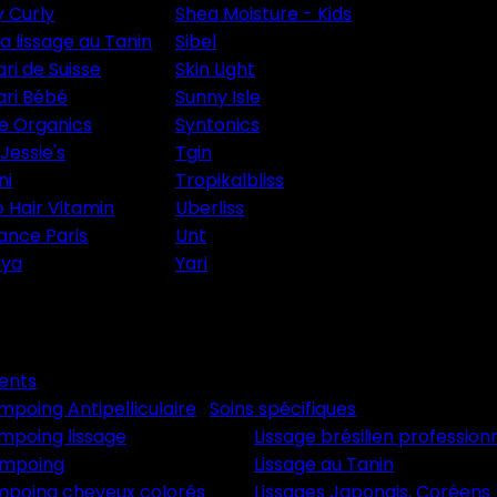
y Curly
Shea Moisture - Kids
ia lissage au Tanin
Sibel
ri de Suisse
Skin Light
ri Bébé
Sunny Isle
le Organics
Syntonics
Jessie's
Tgin
ni
Tropikalbliss
 Hair Vitamin
Uberliss
ance Paris
Unt
lya
Yari
ments
poing Antipelliculaire
Soins spécifiques
mpoing lissage
Lissage brésilien profession
mpoing
Lissage au Tanin
mpoing cheveux colorés
Lissages Japonais, Coréens