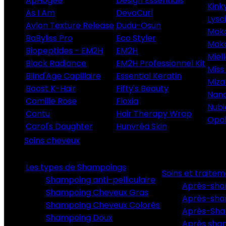
ApHogee
Design Essentials
Kink
As I Am
DevaCurl
Lysc
Avlon Texture Release
Dudu-Osun
Maka
BaByliss Pro
Eco Styler
Maka
Biopeptides - EM2H
EM2H
Miel
Black Radiance
EM2H Professionnel Kit
Miss 
Blind'Age Capillaire
Essential Keratin
Miza
Boost K-Hair
Fifty's Beauty
Nano
Camille Rose
Floxia
Nubi
Cantu
Hair Therapy Wrap
Opa
Carol's Daughter
Hunvréa Skin
Soins cheveux
Les types de Shampoings
Soins et traite
Shampoing anti-pelliculaire
Après-sham
Shampoing Cheveux Gras
Après-sha
Shampoing Cheveux Colorés
Après-Sha
Shampoing Doux
Après sha