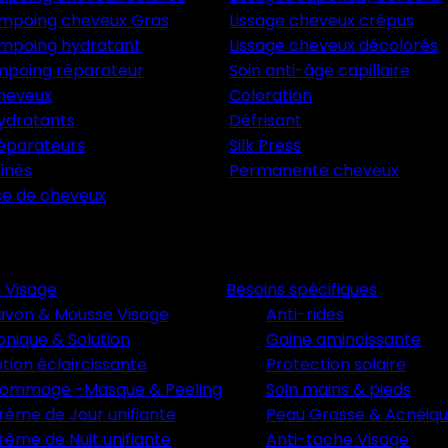
mpoing cheveux Gras
Lissage cheveux crépus
mpoing hydratant
Lissage cheveux décolorés
mpoing réparateur
Soin anti-âge capillaire
heveux
Coloration
ydratants
Défrisant
éparateurs
Silk Press
éinés
Permanente cheveux
se de cheveux
u Visage
Besoins spécifiques
avon & Mousse Visage
Anti-rides
onique & Solution
Gaine amincissante
otion éclaircissante
Protection solaire
ommage -Masque & Peeling
Soin mains & pieds
rème de Jour unifiante
Peau Grasse & Acnéiq
rème de Nuit unifiante
Anti-tache Visage