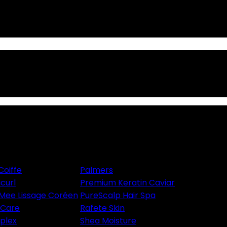
Coiffe
Palmers
icurl
Premium Keratin Caviar
Mee Lissage Coréen
PureScalp Hair Spa
aCare
Rafete Skin
plex
Shea Moisture