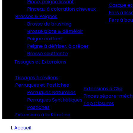
Pince, peigne lissant
Casque et
Pinceau à coloration cheveux
Fers à liss
Brosses & Peignes
Fers à bou
Brosse de brushing
Brosse plate & démêloir
Peigne coiffant
Peigne à défriser, à crêper
Brosse soufflante
Tissages et Extensions
Tissages brésiliens
Perruques et Postiches
Extensions à Clip
Perruques Naturelles
Pinces sépare-mèch
Perruques Synthétiques
Top Closures
Postiches
Extensions à la Kératine
Accueil