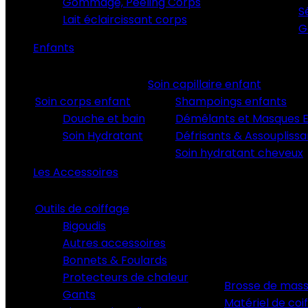
Gommage, Peeling Corps
S
Lait éclaircissant corps
G
Enfants
Soin capillaire enfant
Soin corps enfant
Shampoings enfants
Douche et bain
Démêlants et Masques E
Soin Hydratant
Défrisants & Assouplissa
Soin hydratant cheveux
Les Accessoires
Outils de coiffage
Bigoudis
Autres accessoires
Bonnets & Foulards
Protecteurs de chaleur
Brosse de mass
Gants
Matériel de coi