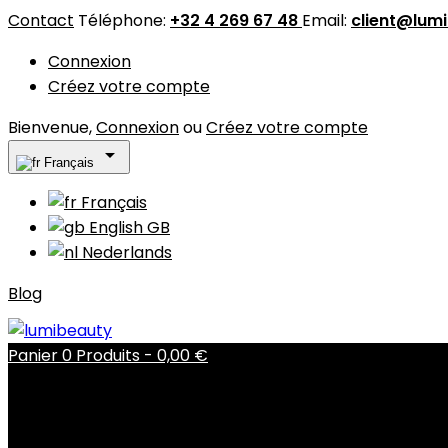
Contact
Téléphone:
+32 4 269 67 48
Email:
client@lum
Connexion
Créez votre compte
Bienvenue,
Connexion
ou
Créez votre compte

Français
Français
English GB
Nederlands
Blog
Panier
0
Produits -
0,00 €
Il n'y a plus d'articles dans votre panier
Livraison