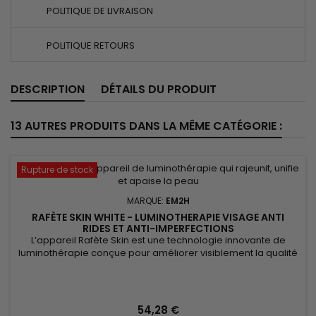
POLITIQUE DE LIVRAISON
POLITIQUE RETOURS
DESCRIPTION
DÉTAILS DU PRODUIT
13 AUTRES PRODUITS DANS LA MÊME CATÉGORIE :
Rupture de stock
MARQUE:
EM2H
RAFÈTE SKIN WHITE - LUMINOTHERAPIE VISAGE ANTI
RIDES ET ANTI-IMPERFECTIONS
L’appareil Rafète Skin est une technologie innovante de
luminothérapie conçue pour améliorer visiblement la qualité
de la peau. Grâce à ses fonctions avancées de LED light
therapy, de chaleur réglable et de technologie EMS, il stimule
la production de collagène, favorise la régénération
cellulaire et aide à l’élimination des toxines. Cet appareil...
54,28 €