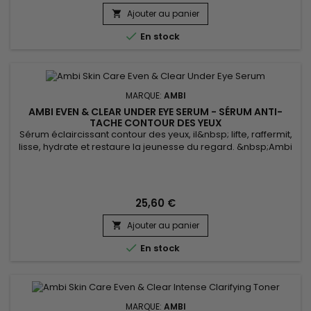
Gluconolactone et en Niacinamide, Ambi Fade Cream
Ajouter au panier
élimine les cellules mortes de la peau, lisse la texture,

atténue les ridules, uniformise...

En stock
MARQUE:
AMBI
AMBI EVEN & CLEAR UNDER EYE SERUM - SÉRUM ANTI-
TACHE CONTOUR DES YEUX
Sérum éclaircissant contour des yeux, il&nbsp; lifte, raffermit,
lisse, hydrate et restaure la jeunesse du regard. &nbsp;Ambi
Even & Clear Under Eye Serum réduit visiblement un large
spectre de taches foncées, y compris celles causées par
l’âge et l’exposition aux UV.&nbsp; Le Sérum éclaircissant
Contour des yeux réduit les ridules, repulpe toutes...
25,60 €
Ajouter au panier


En stock
MARQUE:
AMBI