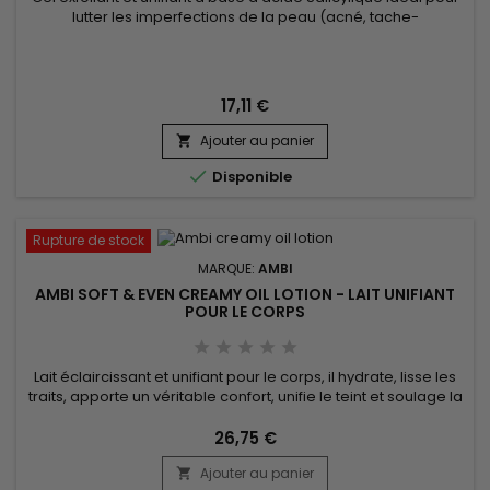
lutter les imperfections de la peau (acné, tache-
noire…).&nbsp; Il exfolie la peau en douceur et aide à
éliminer les cellules mortes qui obstruent les pores. &nbsp;
Ambi Even & Clear Exfoliating wash élimine les impuretés,
l’excès de sébum et les résidus de maquillage.&nbsp; La
17,11 €
peau est...
Ajouter au panier


Disponible
Rupture de stock
MARQUE:
AMBI
AMBI SOFT & EVEN CREAMY OIL LOTION - LAIT UNIFIANT
POUR LE CORPS
Lait éclaircissant et unifiant pour le corps, il hydrate, lisse les
traits, apporte un véritable confort, unifie le teint et soulage la
peau sèche, instantanément et naturellement ! Enrichi en
huile d'Olive et beurre de Karité non gras,&nbsp; Ambi Soft &
26,75 €
Even Creamy oil Lotion combine idéalement les bienfaits
Ajouter au panier
hydratants intensifs d'une huile sous une...
