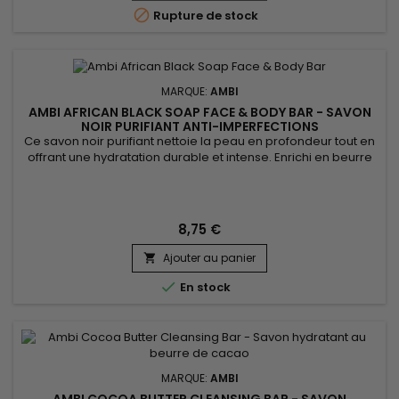

Rupture de stock
MARQUE:
AMBI
AMBI AFRICAN BLACK SOAP FACE & BODY BAR - SAVON
NOIR PURIFIANT ANTI-IMPERFECTIONS
Ce savon noir purifiant nettoie la peau en profondeur tout en
offrant une hydratation durable et intense. Enrichi en beurre
de karité et en vitamine E, Ambi Black Soap Cleansing Bar
aide à protéger la peau des agressions extérieures, tout en
maintenant son éclat naturel et en prévenant la
déshydratation. Sa formule douce élimine les impuretés
8,75 €
sans...
Ajouter au panier


En stock
MARQUE:
AMBI
AMBI COCOA BUTTER CLEANSING BAR - SAVON