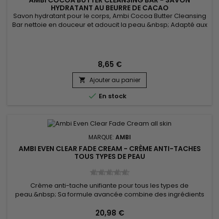
HYDRATANT AU BEURRE DE CACAO
Savon hydratant pour le corps, Ambi Cocoa Butter Cleansing
Bar nettoie en douceur et adoucit la peau.&nbsp; Adapté aux
besoins des peaux sèches et sensibles, le savon solide de
Ambi Skin Care permet de nettoyer le corps et les mains en
douceur sans laisser de sensations de tiraillements.&nbsp;
Formulé avec du beurre de cacao, le savon hydratant de
8,65 €
Ambi...
Ajouter au panier


En stock
MARQUE:
AMBI
AMBI EVEN CLEAR FADE CREAM - CRÈME ANTI-TACHES
TOUS TYPES DE PEAU
Crème anti-tache unifiante pour tous les types de
peau.&nbsp; Sa formule avancée combine des ingrédients
éclaircissants et hydratants pour réduire l'apparence des
taches sombres et les imperfections.&nbsp; Enrichie en
20,98 €