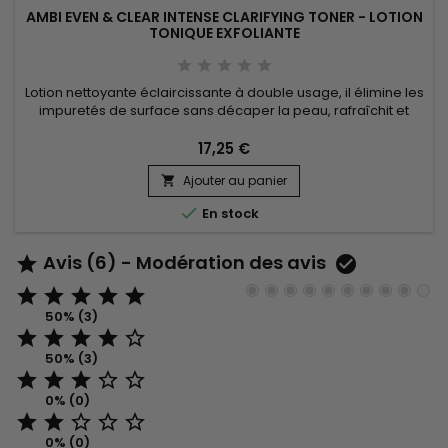
AMBI EVEN & CLEAR INTENSE CLARIFYING TONER - LOTION
TONIQUE EXFOLIANTE
Lotion nettoyante éclaircissante à double usage, il élimine les
impuretés de surface sans décaper la peau, rafraîchit et
hydrate la peau du visage. Formulé avec de l'extrait de
racine de réglisse et de la vitamine C, Ambi Even & Clear
17,25 €
intense clarifying toner aide à uniformiser le teint, aide à
Ajouter au panier
soutenir le rajeunissement de la peau et ajoute de...


En stock
Avis (6) - Modération des avis







50% (3)





50% (3)





0% (0)





0% (0)