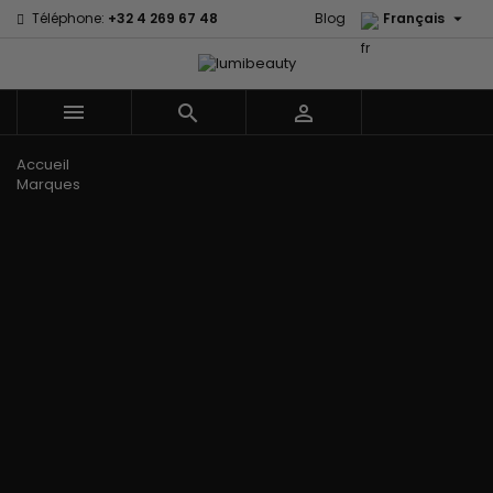

Téléphone:
+32 4 269 67 48
Blog
Français



Menu
Accueil
Marques
60 secondes
Civic Cream
Em2h
Creme Of
Affirm
Nature
Izzy Coiffe
Palmers
Alikay Naturals
Curls
Jessicurl
Premium
Agadir
CurlyWorld
Kee Mee Lissage
Keratin Caviar
Ambi Skin
Dark and
Coréen
PureScalp Hair
Care
Lovely
KeraCare
Spa
ApHogee
Design
Keraplex
Rafete Skin
As I Am
Essentials
Kinky Curly
Shea Moisture
Avlon Texture
DevaCurl
Lyscia lissage au
Shea Moisture -
Release
Dudu-Osun
Tanin
Kids
BaByliss Pro
Eco Styler
Makari de Suisse
Sibel
Biopeptides -
EM2H
Makari Bébé
Skin Light
EM2H
EM2H
Mielle Organics
Sunny Isle