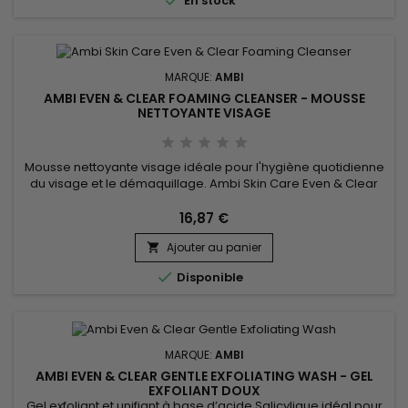
En stock
MARQUE:
AMBI
AMBI EVEN & CLEAR FOAMING CLEANSER - MOUSSE
NETTOYANTE VISAGE
Mousse nettoyante visage idéale pour l'hygiène quotidienne
du visage et le démaquillage. Ambi Skin Care Even & Clear
Foaming Cleanser nettoie la peau en profondeur, purifie et
exfolie en douceur les cellules cutanées mortes, réduit
16,87 €
l'apparence des taches brunes et apporte éclat au teint. la
Ajouter au panier
Mousse nettoyante visage de Ambi révèle une peau plus

lisse...

Disponible
MARQUE:
AMBI
AMBI EVEN & CLEAR GENTLE EXFOLIATING WASH - GEL
EXFOLIANT DOUX
Gel exfoliant et unifiant à base d’acide Salicylique idéal pour