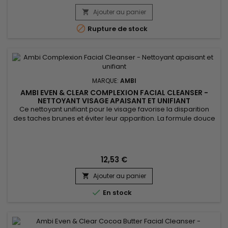
Ajouter au panier


Rupture de stock
MARQUE:
AMBI
AMBI EVEN & CLEAR COMPLEXION FACIAL CLEANSER -
NETTOYANT VISAGE APAISANT ET UNIFIANT
Ce nettoyant unifiant pour le visage favorise la disparition
des taches brunes et éviter leur apparition. La formule douce
de Ambi Even & Clear Soothing Chamomile Complexion
Facial Cleanser unifie la peau et élimine en douceur et
efficacement les impuretés sans décaper. Grâce à ses
ingrédients apaisants rajeunissant, la camomille, le thé vert
12,53 €
et...
Ajouter au panier


En stock