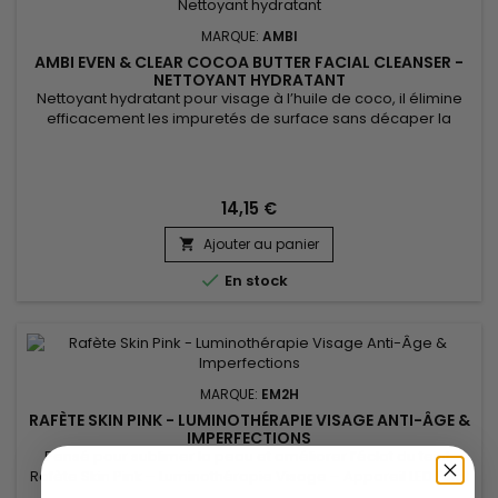
MARQUE:
AMBI
AMBI EVEN & CLEAR COCOA BUTTER FACIAL CLEANSER -
NETTOYANT HYDRATANT
Nettoyant hydratant pour visage à l’huile de coco, il élimine
efficacement les impuretés de surface sans décaper la
peau.&nbsp; En plus du beurre de Cacao et de l'huile de noix
de Coco qui procurent à la peau une double dose
d'hydratation, Ambi Even & Clear Moisturizing Coconut Oil
Cocoa Butter Facial Cleanser est enrichi en complexe de
14,15 €
Patates...
Ajouter au panier


En stock
MARQUE:
EM2H
RAFÈTE SKIN PINK - LUMINOTHÉRAPIE VISAGE ANTI-ÂGE &
IMPERFECTIONS
Pensé pour sublimer la peau et améliorer l’éclat du teint,
Rafète Skin Pink – Luminothérapie Visage – Appareil LED Éclat
& Teint Lumineux associe technologie LED et soin esthétique