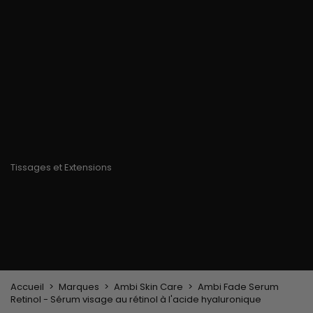
chaleur
Brosse de massage
Limes à ongles
Gants
cuir chevelu
Gants en paraffine
Pince, peigne lissant
Matériel de coiffage
Accessoires pour
Pinceau à
Casque et sèche-
Cheveux
coloration cheveux
cheveux
Bonnets & Foulards
Brosses & Peignes
Fers à lisser
Serre-tête et pinces
Brosse de brushing
Fers à boucler
cheveux
Brosse plate &
Epingles à cheveux
démêloir
Peigne coiffant
Peigne à défriser, à
crêper
Brosse soufflante
Tissages et Extensions
Tissages brésiliens
Perruques et Postiches
Extensions à Clip
Perruques Naturelles
Pinces sépare-mèches
Perruques Synthétiques
Top Closures
Postiches
Extensions à la Kératine
Accueil
Marques
Ambi Skin Care
Ambi Fade Serum
Retinol - Sérum visage au rétinol à l'acide hyaluronique