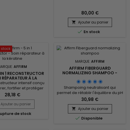
80,00 €
Ajouter au panier


En stock
 stock
MARQUE:
AFFIRM
MARQUE:
AFFIRM
AFFIRM FIBERGUARD
NORMALIZING SHAMPOO -
 IN 1 RECONSTRUCTOR
SHAMPOING NEUTRALISANT
N RÉPARATEUR À LA
RATINE - 475ML
structeur intensif conçu
Shampoing neutralisant qui
er, fortifier et protéger
permet de rétablir l'équilibre du pH
ux abîmés et fragilisés.
28,18 €
des cheveux venant d'être
e enrichie en kératine,
30,98 €
défrisés. Formule hydratante,
 de blé hydrolysée et
Ajouter au panier
Affirm Fiberguard Normalizing
écieuses d’argan et de
Ajouter au panier

upture de stock
Shampoo assure la normalisation
aure la fibre capillaire en

Disponible
complète après le défrisage et
ur, réduit la casse et
supprime toutes traces résiduelles
 élasticité, force et
du produit défrisant.
ce. Ce soin capillaire