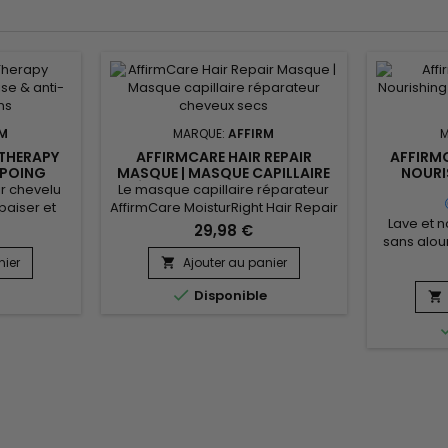
RM
MARQUE:
AFFIRM
THERAPY
AFFIRMCARE HAIR REPAIR
AFFIRM
POING
MASQUE | MASQUE CAPILLAIRE
NOURI
ICULES -
RÉPARATEUR CHEVEUX SECS
SHAMP
r chevelu
Le masque capillaire réparateur
paiser et
AffirmCare MoisturRight Hair Repair
Lave et n
 chevelus
Masque est spécialement formulé
29,98 €
sans alour
pellicules.
pour hydrater intensément et
souplesse
rigan aux
renforcer la fibre capillaire des
nier
Ajouter au panier

sulfate, l
iennes et
cheveux secs, cassants ou traités

Disponible
du shampo
inir, aloe
chimiquement. Grâce à sa formule

MoisturRig
t calmer,
enrichie en huiles naturelles et en
de Buriti
r aider à
protéines fortifiantes, ce soin
déshydr
 et réduire
capillaire profond pénètre au
revitalise,
e du...
cœur de la fibre pour...
aux