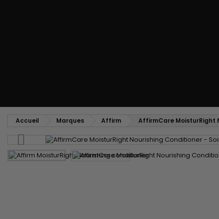
Peigne coiffant
Peigne à défriser, à crêper
Brosse soufflante
Tissages et Extensions
Tissages brésiliens
Perruques et Postiches
Extensions à Clip
Perruques Naturelles
Pinces sépare-mèches
Perruques Synthétiques
Top Closures
Postiches
Extensions à la Kératine
Accueil
Marques
Affirm
AffirmCare MoisturRight N