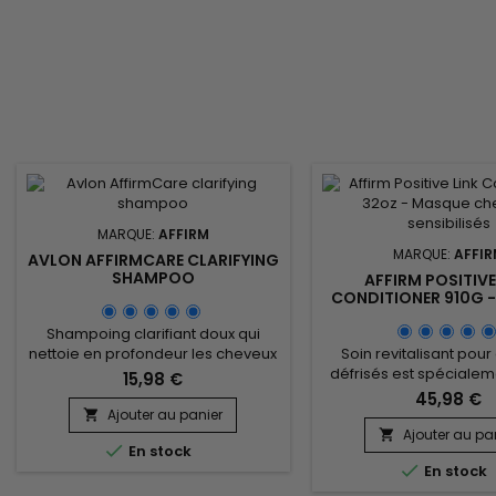
MARQUE:
AFFIRM
MARQUE:
AFFI
AVLON AFFIRMCARE CLARIFYING
SHAMPOO
AFFIRM POSITIVE
CONDITIONER 910G 
CHEVEUX SENSIBI
Shampoing clarifiant doux qui
nettoie en profondeur les cheveux
Soin revitalisant pou
et le cuir chevelu tout en
défrisés est spéciale
15,98 €
maintenant leur équilibre naturel
pour restaurer l’équilib
45,98 €
et l'hydratation. Formule sans
Formulé d'huiles d'Arga
Ajouter au panier

sulfate, Affirm MoisturRight
Buriti, renforcé par la 
Ajouter au pa


En stock
Clarifying Shampoo crée une
les céramides pour reco

En stock
mousse riche qui élimine la saleté,
hydrater en profond
l'accumulation de produit et les
extraits de fruits ajo