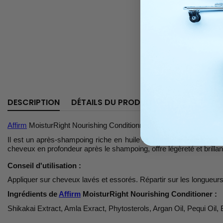
DESCRIPTION
DÉTAILS DU PRODUIT
Affirm
MoisturRight Nourishing Conditionneur
Il est un après-shampoing riche en huile de Buritï, de Pequi et 
cheveux en profondeur après le shampoing, offre légèreté et brilla
Conseil d'utilisation :
Appliquer sur cheveux lavés et essorés. Répartir sur les longue
Ingrédients de
Affirm
MoisturRight Nourishing Conditioner :
Shikakai Extract, Amla Exract, Phytosterols, Argan Oil, Pequi Oil, Bu