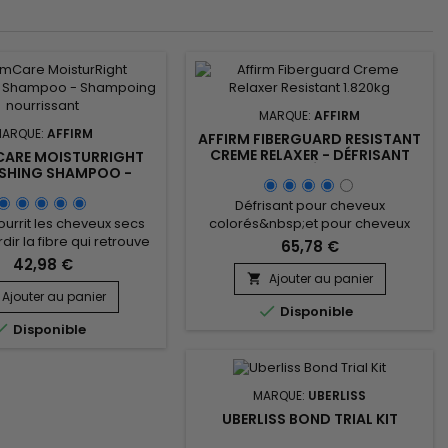
MARQUE:
AFFIRM
MARQUE:
AFFIRM
AFFIRM FIBERGUARD RESISTANT
CREME RELAXER - DÉFRISANT
CARE MOISTURRIGHT
CHEVEU RÉSISTANT
SHING SHAMPOO -
OING NOURRISSANT
950ML
Défrisant pour cheveux
ourrit les cheveux secs
colorés&nbsp;et pour cheveux
dir la fibre qui retrouve
abimés, il n’assèche pas et
65,78 €
 et douceur.&nbsp; Sans
apporte humidité.&nbsp; Affirm
42,98 €
a formule professionnelle
Fiberguard Creme Relaxer
Ajouter au panier

ing nourrissant Affirm
pénètre vite, défrise uniformément
Ajouter au panier

Disponible
ht est enrichie en huiles
et se rince rapidement.&nbsp; Le

Disponible
 et d’Argan, prévient la
défrisant pour cheveux colorés
atation des cheveux,
Affirm Fiberguard protège vos
 redonne éclat et vigueur
cheveux avant, pendant et après
 cheveux abîmés.
le traitement chimique. Formulé
MARQUE:
UBERLISS
avec le complexe exclusif de...
UBERLISS BOND TRIAL KIT