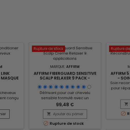
Rupture de stock
Rupture de
RM
MARQUE:
AFFIRM
 LINK
AFFIRM FIBERGUARD SENSITIVE
AFFIRM 5
- MASQUE
SCALP RELAXER 9 PACK -
- SOI
LISÉS
DÉFRISANT CUIR CHEVELU
KÉ
Soin recon
SENSIBLE
pour répar
r cheveux
Défrisant pour cuir chevelu
les cheve
ment conçu
sensible formulé avec un
Sa formul
rage du pH.
complexe exclusif, Affirm
protéine
99,48 €

n, Pequi et
Fiberguard Sensitive Scalp Creme
huiles pr

kératine et
Relaxer&nbsp;renforce et donne
R
nier
Ajouter au panier
buriti rest

nstruire et
plus d’élasticité. Solution idéale
profonde

Rupture de stock
eur. Les
pour défriser les cheveux colorés
redonne
utent des
ou abîmés, Affirm Fiberguard
brillan