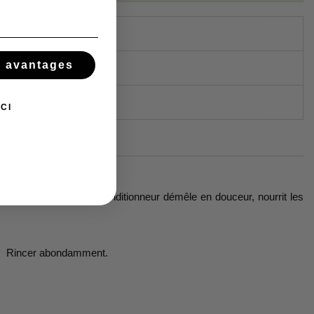
s avantages
CI
 Affirm MoisturRight Conditionneur démêle en douceur, nourrit les
ner. Rincer abondamment.