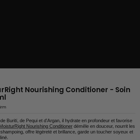
rRight Nourishing Conditioner - Soin
ml
firm
e Buritï, de Pequi et d'Argan, il hydrate en profondeur et favorise
 MoisturRight Nourishing Conditioner
démêle en douceur, nourrit les
shampoing, offre légèreté et brillance, garde un toucher soyeux et
liné.