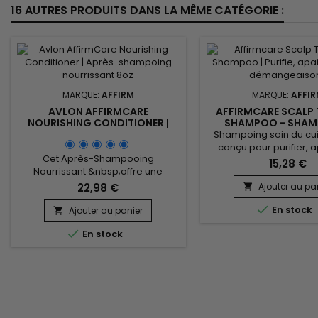
16 AUTRES PRODUITS DANS LA MÊME CATÉGORIE :
MARQUE:
AFFIRM
MARQUE:
AFFI
AVLON AFFIRMCARE
AFFIRMCARE SCALP 
NOURISHING CONDITIONER |
SHAMPOO - SHAM
APRÈS-SHAMPOING
PURIFIANT ANTI-PELL
Shampoing soin du cui
NOURRISSANT 8OZ
240ML
conçu pour purifier, a
Cet Après-Shampooing
rééquilibrer les cuirs
15,28 €
Nourrissant &nbsp;offre une
sensibles ou sujets aux 
hydratation intense et un
Sa formule associe o
22,98 €
Ajouter au pa

renforcement optimal pour des
propriétés antibactér

cheveux sains et brillants. Enrichi
En stock
Ajouter au panier
antifongiques pour assa

avec des ingrédients clés tels que
vera pour hydrater e

En stock
Acacia Concinna Fruit Powder,
piroctone olamine pou
Phyllanthus Emblica Fruit Extract,
contrôler les pellicules
Ceramide NP, Copper Tripeptide-1,
l’inconfort, ainsi qu
Argania Spinosa Kernel Oil et
Phytosterols, ce soin combat
efficacement les...