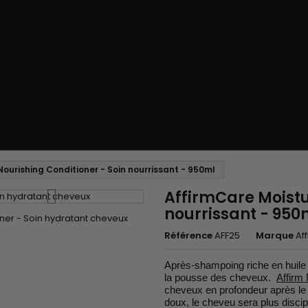
ourishing Conditioner - Soin nourrissant - 950ml
AffirmCare Moistu
nourrissant - 950
Référence
AFF25
Marque
Af
Après-shampoing riche en huile d
la pousse des cheveux.
Affirm
cheveux en profondeur après le 
doux, le cheveu sera plus discip