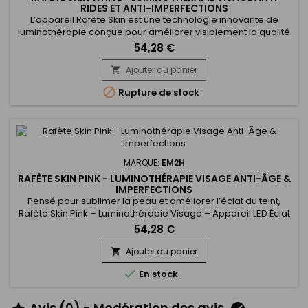
RIDES ET ANTI-IMPERFECTIONS
L’appareil Rafète Skin est une technologie innovante de
luminothérapie conçue pour améliorer visiblement la qualité
de la peau. Grâce à ses fonctions avancées de LED light
54,28 €
therapy, de chaleur réglable et de technologie EMS, il stimule
la production de collagène, favorise la régénération
Ajouter au panier

cellulaire et aide à l’élimination des toxines. Cet appareil...

Rupture de stock
MARQUE:
EM2H
RAFÈTE SKIN PINK - LUMINOTHÉRAPIE VISAGE ANTI-ÂGE &
IMPERFECTIONS
Pensé pour sublimer la peau et améliorer l’éclat du teint,
Rafète Skin Pink – Luminothérapie Visage – Appareil LED Éclat
& Teint Lumineux associe technologie LED et soin esthétique
54,28 €
non invasif. La luminothérapie stimule la microcirculation
cutanée, favorise le renouvellement cellulaire et aide à lisser
Ajouter au panier

la texture de la peau. Utilisé régulièrement, ce...

En stock
Avis (0) - Modération des avis