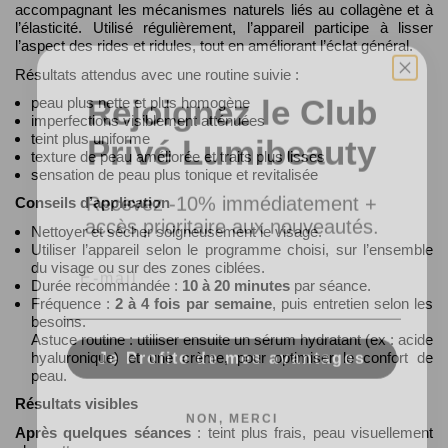
accompagnant les mécanismes naturels liés au collagène et à
l’élasticité. Utilisé régulièrement, l’appareil participe à lisser
l’aspect des rides et ridules, tout en améliorant l’éclat général.
Résultats attendus avec une routine suivie :
Rejoignez le Club
peau plus nette et plus homogène
imperfections visiblement atténuées
Privé Lumibeauty
teint plus uniforme
texture de peau améliorée et traits plus lisses
sensation de peau plus tonique et revitalisée
Recevez -10% immédiatement +
Conseils d’application
accès prioritaire aux nouveautés.
Nettoyer et sécher soigneusement le visage.
Email
Utiliser l’appareil selon le programme choisi, sur l’ensemble
du visage ou sur des zones ciblées.
Durée recommandée :
10 à 20 minutes
par séance.
Fréquence :
2 à 4 fois par semaine
, puis entretien selon les
besoins.
Astuce routine : utiliser ensuite un sérum hydratant (ex : acide
Je Profite de mes avantages
hyaluronique) et une crème, pour optimiser le confort de
peau.
NON, MERCI
Résultats visibles
Après quelques séances
: teint plus frais, peau visuellement