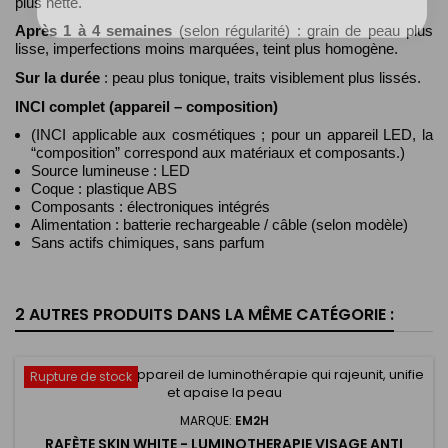
plus nette.
Après 1 à 4 semaines
(selon régularité) : grain de peau plus
lisse, imperfections moins marquées, teint plus homogène.
Sur la durée
: peau plus tonique, traits visiblement plus lissés.
INCI complet (appareil – composition)
(INCI applicable aux cosmétiques ; pour un appareil LED, la
“composition” correspond aux matériaux et composants.)
Source lumineuse : LED
Coque : plastique ABS
Composants : électroniques intégrés
Alimentation : batterie rechargeable / câble (selon modèle)
Sans actifs chimiques, sans parfum
2 AUTRES PRODUITS DANS LA MÊME CATÉGORIE :
Rupture de stock
MARQUE:
EM2H
RAFÈTE SKIN WHITE - LUMINOTHERAPIE VISAGE ANTI