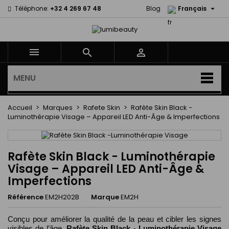

Téléphone:
+32 4 269 67 48
Blog
Français



MENU
Accueil
Marques
Rafete Skin
Rafète Skin Black -
Luminothérapie Visage – Appareil LED Anti-Âge & Imperfections
Rafète Skin Black - Luminothérapie
Visage – Appareil LED Anti-Âge &
Imperfections
Référence
EM2H202B
Marque
EM2H
Conçu pour améliorer la qualité de la peau et cibler les signes
visibles de l’âge,
Rafète Skin Black - Luminothérapie Visage