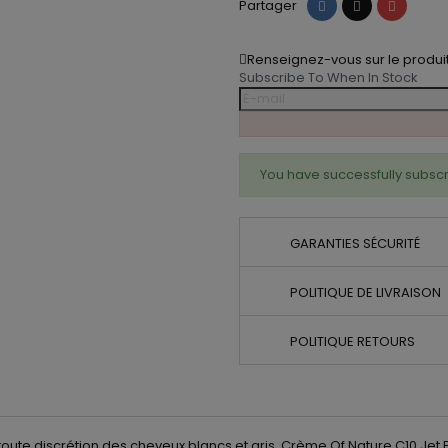
Partager
Tweet
Pinteres
Partager
Renseignez-vous sur le produi
Subscribe To When In Stock
You have successfully subscr
GARANTIES SÉCURITÉ
POLITIQUE DE LIVRAISON
POLITIQUE RETOURS
te discrétion des cheveux blancs et gris. Crème Of Nature C10 Jet Black