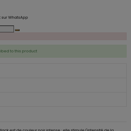
t
t sur WhatsApp
ibed to this product
 est de couleur noir intense ; elle stimule l'intensité de la