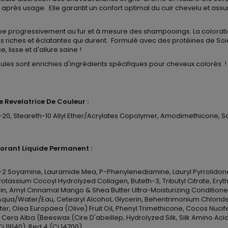
après usage. Elle garantit un confort optimal du cuir chevelu et assu
e progressivement au fur et à mesure des shampooings. La colorati
 riches et éclatantes qui durent. Formulé avec des protéines de Soie
, lisse et d'allure saine !
ormules sont enrichies d'ingrédients spécifiques pour cheveux colorés. 
 Revelatrice De Couleur :
, Steareth-10 Allyl Ether/Acrylates Copolymer, Amodimethicone, Sodiu
lorant Liquide Permanent :
-2 Soyamine, Lauramide Mea, P-Phenylenediamine, Lauryl Pyrrolidone,
tassium Cocoyl Hydrolyzed Collagen, Buteth-3, Tributyl Citrate, Eryt
arin, Amyl Cinnamal Mango & Shea Butter Ultra-Moisturizing Conditio
te : Aqua/Water/Eau, Cetearyl Alcohol, Glycerin, Behentrimonium Chlo
er, Olea Europaea (Olive) Fruit Oil, Phenyl Trimethicone, Cocos Nuci
 Cera Alba (Beeswax (Cire D'abeillep, Hydrolyzed Silk, Silk Amino Acid
i 19140), Red 4 (Ci 14700)