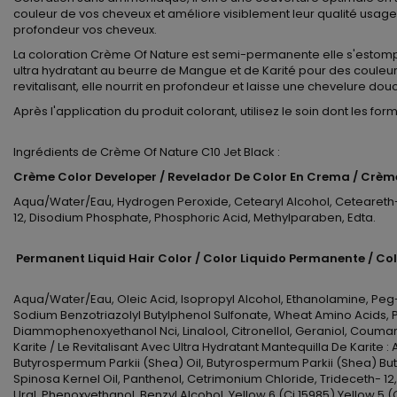
couleur de vos cheveux et améliore visiblement leur qualité usage 
profondeur vos cheveux.
La coloration Crème Of Nature est semi-permanente elle s'estomp
ultra hydratant au beurre de Mangue et de Karité pour des couleurs
revitalisant, elle nourrit en profondeur et laisse une chevelure douce
Après l'application du produit colorant, utilisez le soin dont les f
Ingrédients de Crème Of Nature C10 Jet Black :
Crème Color Developer / Revelador De Color En Crema / Crème
Aqua/Water/Eau, Hydrogen Peroxide, Cetearyl Alcohol, Ceteareth-20
12, Disodium Phosphate, Phosphoric Acid, Methylparaben, Edta.
Permanent Liquid Hair Color / Color Liquido Permanente / Co
Aqua/Water/Eau, Oleic Acid, Isopropyl Alcohol, Ethanolamine, Peg
Sodium Benzotriazolyl Butylphenol Sulfonate, Wheat Amino Acids, Po
Diammophenoxyethanol Nci, Linalool, Citronellol, Geraniol, Coum
Karite / Le Revitalisant Avec Ultra Hydratant Mantequilla De Kari
Butyrospermum Parkii (Shea) Oil, Butyrospermum Parkii (Shea) Butt
Spinosa Kernel Oil, Panthenol, Cetrimonium Chloride, Trideceth- 12,
Ural, Phenoxyethanol, Benzyl Alcohol, Yellow 6 (Ci 15985) Yellow 5 (C