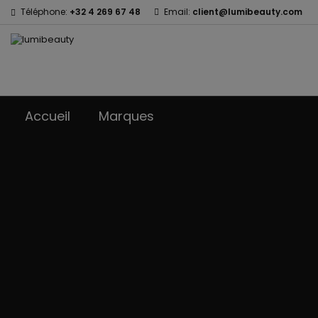
Téléphone:
+32 4 269 67 48
Email:
client@lumibeauty.com
M
(
C
Vo
((l
d'e
Accueil
Marques