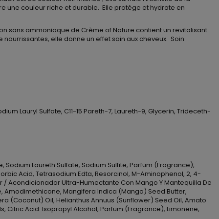
re une couleur riche et durable. Elle protège et hydrate en
on sans ammoniaque de Crème of Nature contient un revitalisant
 nourrissantes, elle donne un effet sain aux cheveux. Soin
!
m Lauryl Sulfate, C11-15 Pareth-7, Laureth-9, Glycerin, Trideceth-
 Sodium Laureth Sulfate, Sodium Sulfite, Parfum (Fragrance),
horbic Acid, Tetrasodium Edta, Resorcinol, M-Aminophenol, 2, 4-
ner / Acondicionador Ultra-Humectante Con Mango Y Mantequilla De
ride, Amodimethicone, Mangifera Indica (Mango) Seed Butter,
fera (Coconut) Oil, Helianthus Annuus (Sunflower) Seed Oil, Amato
s, Citric Acid. Isopropyl Alcohol, Parfum (Fragrance), Limonene,