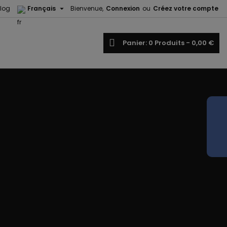

log
Français
Bienvenue,
Connexion
ou
Créez votre compte
×
×
×
echercher
Panier
0
Produits -
0,00 €
iste
)
)