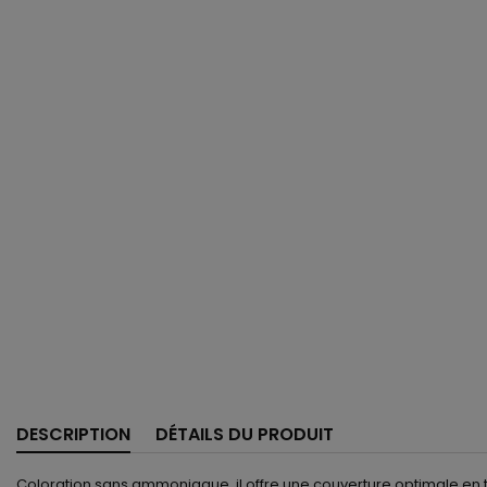
DESCRIPTION
DÉTAILS DU PRODUIT
Coloration sans ammoniaque, il offre une couverture optimale en tou