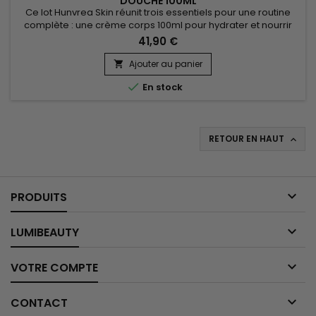
DOUCHE 100ML
Ce lot Hunvrea Skin réunit trois essentiels pour une routine
complète : une crème corps 100ml pour hydrater et nourrir
intensément, une crème visage 75ml pour apaiser, protéger
41,90 €
et sublimer l’éclat du teint, et un gel douche 100ml à la
mousse onctueuse qui nettoie en douceur sans dessécher.
Ajouter au panier

Enrichis en actifs naturels, ces soins laissent la peau douce,...

En stock
RETOUR EN HAUT


PRODUITS

LUMIBEAUTY

VOTRE COMPTE

CONTACT