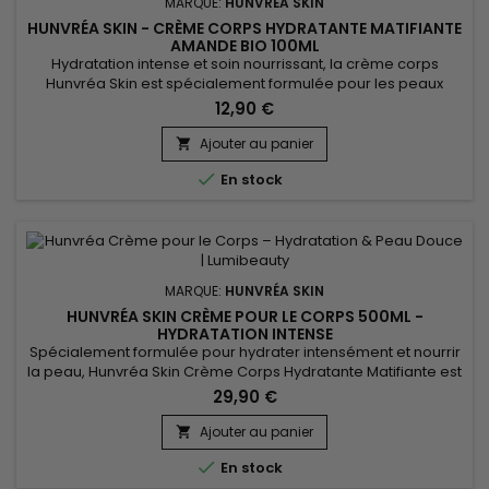
MARQUE:
HUNVRÉA SKIN
HUNVRÉA SKIN - CRÈME CORPS HYDRATANTE MATIFIANTE
AMANDE BIO 100ML
Hydratation intense et soin nourrissant, la crème corps
Hunvréa Skin est spécialement formulée pour les peaux
sèches et sensibles. Sa texture légère pénètre rapidement
12,90 €
sans laisser de film gras, apportant douceur et confort tout
au long de la journée. Enrichie en ingrédients naturels et
Ajouter au panier

actifs apaisants, elle aide à renforcer la barrière cutanée, à...

En stock
MARQUE:
HUNVRÉA SKIN
HUNVRÉA SKIN CRÈME POUR LE CORPS 500ML -
HYDRATATION INTENSE
Spécialement formulée pour hydrater intensément et nourrir
la peau, Hunvréa Skin Crème Corps Hydratante Matifiante est
idéale pour retrouver une peau douce, souple et
29,90 €
éclatante.&nbsp; Sa texture onctueuse pénètre rapidement
sans laisser de film gras, tout en renforçant la barrière
Ajouter au panier

cutanée. Parfaite pour tous les types de peaux, cette crème

En stock
hydratante pour...