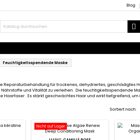
Blog
S
ubehör
Weben und Extensions
Feuchtigkeitsspendende Maske
e Reparaturbehandlung für trockenes, dehydriertes, geschädigtes Ha
Nährstoffe und Vitalität zu verleihen. Die feuchtigkeitsspendende Mas
e Haarfaser. Es stärkt geschwächtes Haar und wirkt tiefgreifend, um 
Sortiert nach:
Nicht auf Lager
MARKE:
CAMILLE ROSE