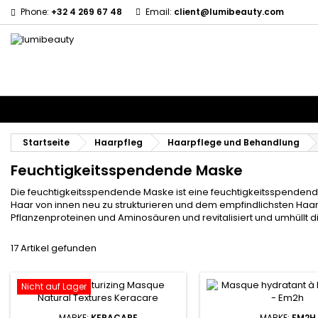
Phone:
+32 4 269 67 48
Email:
client@lumibeauty.com
Menu
Marken
Haarpfleg
Körper- und Gesichtspflege
Kinder
Z
Startseite
Haarpfleg
Haarpflege und Behandlung
Feuchtigkeitsspendende Maske
Die feuchtigkeitsspendende Maske ist eine feuchtigkeitsspendend
Haar von innen neu zu strukturieren und dem empfindlichsten Haar 
Pflanzenproteinen und Aminosäuren und revitalisiert und umhüllt di
17 Artikel gefunden
Nicht auf Lager
MARKE:
KERACARE
MARKE:
EM2H