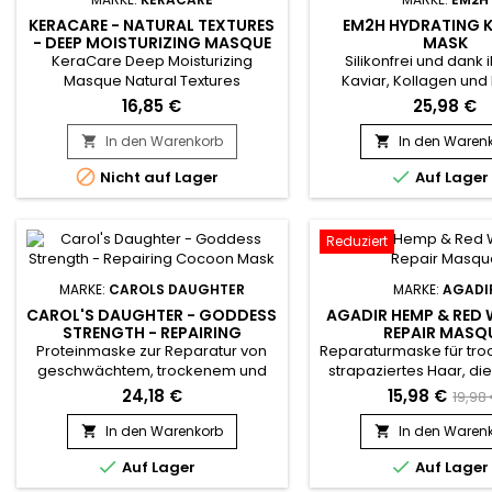
KERACARE - NATURAL TEXTURES
EM2H HYDRATING K
- DEEP MOISTURIZING MASQUE
MASK
KeraCare Deep Moisturizing
Silikonfrei und dank i
Masque Natural Textures
Kaviar, Kollagen und 
Revitalisiert und spendet
Extrakten angereicher
16,85 €
25,98 €
trockenem Haar
spendet die
Feuchtigkeit.&nbsp; Reich an
feuchtigkeitsspendend
In den Warenkorb
In den Waren


Pflegestoffen zur
Maske Em2h trocken


Nicht auf Lager
Auf Lager
Wiederherstellung der Elastizität
tiefenwirksam Feuchti
und zur Vorbeugung von
verleiht ihm Geschmeid
Brüchen.&nbsp; Macht das Haar
Geschmeidigkeit.&nbs
weich und enthält Amla- und
Behandlung mit Extra
Reduziert
Shikakai-Pflanzenstoffe für mehr
Kaviar, Kollagen und Ke
Glanz.&nbsp; Schützt das Haar vor
feuchtigkeitsspende
MARKE:
CAROLS DAUGHTER
MARKE:
AGADI
Hitze und Stylinggeräten.
nährt...
CAROL'S DAUGHTER - GODDESS
AGADIR HEMP & RED 
STRENGTH - REPAIRING
REPAIR MASQ
COCOON MASK
Proteinmaske zur Reparatur von
Reparaturmaske für tro
geschwächtem, trockenem und
strapaziertes Haar, di
sprödem Haar.&nbsp; Diese mit
stärkt und tief nährt.&
24,18 €
15,98 €
19,98
Rizinusöl, Ingwerextrakt und
ihrer pflanzlichen Inhalts
Weizenprotein formulierte Maske
die Agadir Hemp & Red
In den Warenkorb
In den Waren


stärkt den Haarschaft, nährt und
Repair Mask dabei, da


Auf Lager
Auf Lager
revitalisiert trockenes und
entwirren, zu glätten
brüchiges Haar und schützt es
Haarschaft zu stär