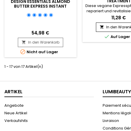
TREATMENT
DESIGN ESSENTIALS ALMOND
Diese vegane Expresspf
BUTTER EXPRESS INSTANT
MOISTURIZING CONDITIONER -
repariert und revitalisie
32OZ
und/oder strapaziertes 
11,28 €
einer Minute.&nbsp; Die
reich an pflanzlichen 
In den Waren

veganem Kollage
54,98 €

Auf Lager
Aminosäuren, regener
In den Warenkorb
Haarfaser, verbess

Geschmeidigkeit und 

Nicht auf Lager
Haar wieder glänze
Natürliche Öle (Avocad
Baumwolle,...
1 - 17 von 17 Artikel(n)
ARTIKEL
LUMIBEAUTY
Angebote
Paiement sécu
Neue Artikel
Mentions léga
Verkaufshits
Livraison
Conditions Gé