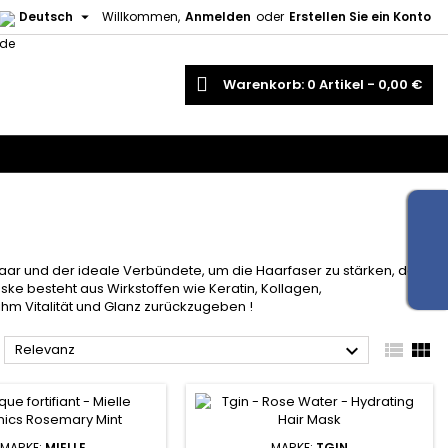

Deutsch
Willkommen,
Anmelden
oder
Erstellen Sie ein Konto
uche
Warenkorb
0
Artikel -
0,00 €
ar und der ideale Verbündete, um die Haarfaser zu stärken, das
ke besteht aus Wirkstoffen wie Keratin, Kollagen,
ihm Vitalität und Glanz zurückzugeben !



Relevanz
MARKE:
MIELLE
MARKE:
TGIN