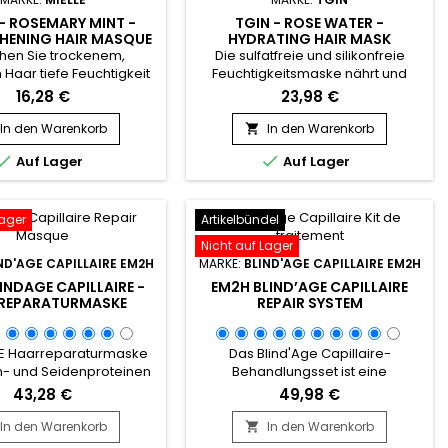
 - ROSEMARY MINT -
TGIN - ROSE WATER -
HENING HAIR MASQUE
HYDRATING HAIR MASK
ihen Sie trockenem,
Die sulfatfreie und silikonfreie
 Haar tiefe Feuchtigkeit
Feuchtigkeitsmaske nährt und
eser regenerierenden
repariert gründlich. Die Tgin Rose
16,28 €
23,98 €
e !&nbsp;• Hergestellt
Water Hydrating Hair Mask
zertifizierten Bio-
verbessert die Elastizität, begrenzt
In den Warenkorb
In den Warenkorb

bsp;• Mit Biotin für das
das Auftreten von Spliss und


Auf Lager
Auf Lager
Haarwachstum
strukturiert die Außenseite der
ert&nbsp;Fügen Sie die
Haarfaser neu, während sie dem
Mint Strengthening Hair
Haar Glanz, Weichheit,
on Mielle Organics zu
Geschmeidigkeit und Volumen
Lager
Artikelbündel
Routine hinzu! Diese
verleiht.Die
Nicht auf Lager
ffreiche Formel bietet
feuchtigkeitsspendende Maske
ND'AGE CAPILLAIRE EM2H
MARKE:
BLIND'AGE CAPILLAIRE EM2H
tiefe...
enthält...
INDAGE CAPILLAIRE -
EM2H BLIND’AGE CAPILLAIRE
REPARATURMASKE
REPAIR SYSTEM
DIE Haarreparaturmaske
Das Blind'Age Capillaire-
in- und Seidenproteinen
Behandlungsset ist eine
n! Anti-Bruch, Blind'Age
umfassende Haarpflege und
43,28 €
49,98 €
ire von EM2H repariert
besteht aus einem klärenden
iv geschädigtes und
Shampoo, das Ihr Haar gründlich
In den Warenkorb
In den Warenkorb

chtes Haar, verleiht
reinigt und auf die Behandlung