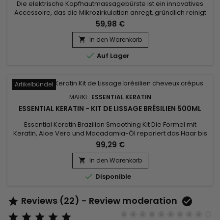
Die elektrische Kopfhautmassagebürste ist ein innovatives
Accessoire, das die Mikrozirkulation anregt, gründlich reinigt
und für tiefe Entspannung der Kopfhaut sorgt. Durch ihre
59,98 €
elektrischen Vibrationen wird die Durchblutung aktiviert, die
Nährstoffversorgung der Haarwurzeln gefördert und das
In den Warenkorb

Haarwachstum gestärkt. Sie entfernt überschüssigen Talg,...

Auf Lager
Artikelbündel
MARKE:
ESSENTIAL KERATIN
ESSENTIAL KERATIN - KIT DE LISSAGE BRÉSILIEN 500ML
Essential Keratin Brazilian Smoothing Kit Die Formel mit
Keratin, Aloe Vera und Macadamia-Öl repariert das Haar bis
zum Kortex und verleiht ihm Geschmeidigkeit und Glanz.
99,29 €
Entwickelt für sehr lockiges, krauses Haar, reduziert das
Brazilian Keratin Essential Smoothing Volumen, kontrolliert
In den Warenkorb

Frizz und gibt ultra-glattes Haar dauerhafte Ergebnisse !

Disponible
Reviews (22) - Review moderation






