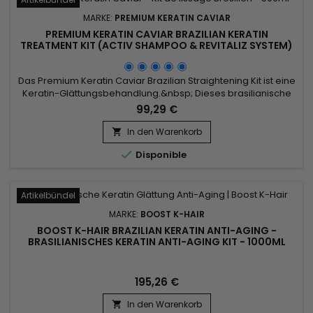
MARKE:
PREMIUM KERATIN CAVIAR
PREMIUM KERATIN CAVIAR BRAZILIAN KERATIN
TREATMENT KIT (ACTIV SHAMPOO & REVITALIZ SYSTEM)
- 500ML
Das Premium Keratin Caviar Brazilian Straightening Kit ist eine
Keratin-Glättungsbehandlung.&nbsp; Dieses brasilianische
Glätteisen wurde für strapaziertes, trockenes Haar entwickelt
99,29 €
und ist auch perfekt für Haartypen.&nbsp; Reich an Keratin
stärkt, umhüllt und repariert es geschädigtes und
In den Warenkorb

geschwächtes Haar.&nbsp; Premium Keratin Caviar verleiht...

Disponible
Artikelbündel
MARKE:
BOOST K-HAIR
BOOST K-HAIR BRAZILIAN KERATIN ANTI-AGING -
BRASILIANISCHES KERATIN ANTI-AGING KIT - 1000ML
195,26 €
In den Warenkorb
