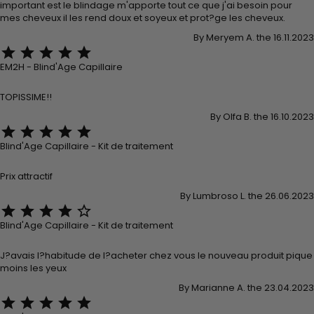
important est le blindage m'apporte tout ce que j'ai besoin pour
mes cheveux il les rend doux et soyeux et prot?ge les cheveux.
By Meryem A. the 16.11.2023





EM2H - Blind'Age Capillaire
TOPISSIME!!
By Olfa B. the 16.10.2023





Blind'Age Capillaire - Kit de traitement
Prix attractif
By Lumbroso L. the 26.06.2023





Blind'Age Capillaire - Kit de traitement
J?avais l?habitude de l?acheter chez vous le nouveau produit pique
moins les yeux
By Marianne A. the 23.04.2023




