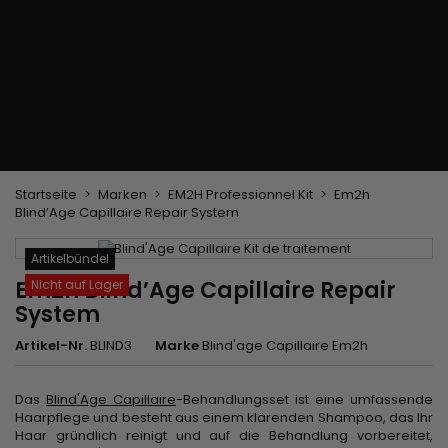
Trockenbürste
Weben und Extensions
Brasilianische Webstoffe
Perücken und Postiches
Clip-Extensions
Natürliche Perücken
Clips zum Trennen von Strähnen
Synthetische Perücken
Top Closures
Postiches
Keratin-Extensions
Startseite
Marken
EM2H Professionnel Kit
Em2h
Blind’Age Capillaire Repair System
Artikelbündel
Em2h Blind’Age Capillaire Repair
Nicht auf Lager
System
Artikel-Nr.
BLIND3
Marke
Blind'age Capillaire Em2h
Das
Blind'Age Capillaire
-Behandlungsset ist eine umfassende
Haarpflege und besteht aus einem klärenden Shampoo, das Ihr
Haar gründlich reinigt und auf die Behandlung vorbereitet,