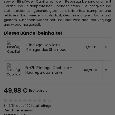
sowie Blind'Age Capillaire, der Reparaturbehandlung mit
Keratin und Seidenproteinen. Spendet intensiv Feuchtigkeit und
stellt trockenes, geschädigtes, sensibilisiertes, stumpfes und
lebloses Haar wieder mit Vitalität, Geschmeidigkeit, Glanz und
glattem Aussehen wieder her! Ihr Haar wird dadurch verjüngt
und wiederhergestellt.
Dieses Bündel beinhaltet
Blind'Age Capillaire -
7,98 €
x 1
Reinigendes Shampoo
Em2h Blindage Capillaire -
43,28 €
x 1
Haarreparaturmaske
49,98 €
Bruttopreis
(4,7/5) out of 22 total ratings
Read the reviews
Statt 51,26 €