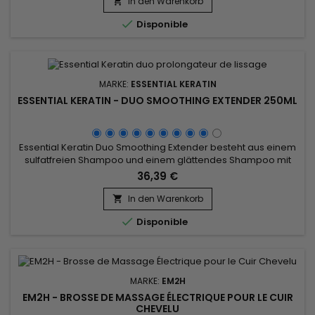
bekämpft die Premium Keratin Caviar Brazilian Keratin
In den Warenkorb

Treatment Frizz effektiv und stärkt die Haarfaser, um

Disponible
Haarbruch zu verhindern....
MARKE:
ESSENTIAL KERATIN
ESSENTIAL KERATIN - DUO SMOOTHING EXTENDER 250ML
Essential Keratin Duo Smoothing Extender besteht aus einem
sulfatfreien Shampoo und einem glättendes Shampoo mit
Keratin und Seidenprotein.&nbsp; Glättung Verlängerung
36,39 €
Behandlung, Essential Keratin Duo verstärkt die Wirkung der
Glättung, schützt und pflegt das Haar.&nbsp; Reich an 10 Ölen
In den Warenkorb

und Keratin, es akzentuiert die Auswirkungen der Glättung,

Disponible
das...
MARKE:
EM2H
EM2H - BROSSE DE MASSAGE ÉLECTRIQUE POUR LE CUIR
CHEVELU