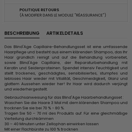
POLITIQUE RETOURS
(À MODIFIER DANS LE MODULE "RÉASSURANCE")
BESCHREIBUNG
ARTIKELDETAILS
Das Blind'Age Capillaire-Behandlungsset ist eine umfassende
Haarpflege und besteht aus einem klärenden Shampoo, das Ihr
Haar gründlich reinigt und auf die Behandlung vorbereitet,
sowie Blind'Age Capillaire, der Reparaturbehandlung mit
Keratin und Seidenproteinen. Spendet intensiv Feuchtigkeit und
stellt trockenes, geschädigtes, sensibilisiertes, stumpfes und
lebloses Haar wieder mit Vitalität, Geschmeidigkeit, Glanz und
glattem Aussehen wieder her! Ihr Haar wird dadurch verjüngt
und wiederhergestellt.
Gebrauchsanweisung für das Blind'Age Haarbehandlungsset :
Waschen Sie die Haare 3 Mal mit dem klärenden Shampoo und
trocknen Sie sie bei 70 % - 80 %.
Tragen Sie 50 – 70 ml des Produkts auf. Für eine gleichmäßige
Verteilung durchkämmen
30 – 40 Minuten unter Zellophan einwirken lassen
Mit einer Flachbürste zu 100 % trocknen