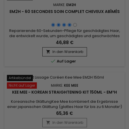
MARKE:
EM2H
EM2H - 60 SECONDES SOIN COMPLET CHEVEUX ABÎMÉS
Reparierende 60-Sekunden-Pflege für geschädigtes Haar,
die entwickelt wurde, um geschädigtes und geschwächtes
Haar zu revitalisieren und tiefenwirksam zu reparieren. Das
46,88 €
Em2h 60 Sekunden Smart Solution Kit füllt auf, stärkt die Faser
von innen heraus und versorgt das Haar sanft mit
In den Warenkorb

Feuchtigkeit. Dank seiner hochkonzentrierten Formel mit

Auf Lager
Aminosäuren und...
Artikelbündel
Nicht auf Lager
MARKE:
KEE MEE
KEE MEE - KOREAN STRAIGHTENING KIT 150ML - EM²H
Koreanische GlättungKee Mee kombiniert die Ergebnisse
einer japanischen Glättung (glattes Haar für bis zu 6 Monate!)
und die einer brasilianischen Glättung (vollständige
65,36 €
Reparatur der Haare).&nbsp; Es kann auf gefärbtem,
natürlichem, gebleichtem, gesträhntem und sogar
In den Warenkorb

geschädigtem Haar angewendet werden.&nbsp; Das