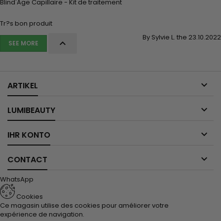
Blind'Age Capillaire - Kit de traitement
Tr?s bon produit
By Sylvie L. the 23.10.2022

SEE MORE

ARTIKEL

LUMIBEAUTY

IHR KONTO

CONTACT
WhatsApp
Cookies
Ce magasin utilise des cookies pour améliorer votre
expérience de navigation.