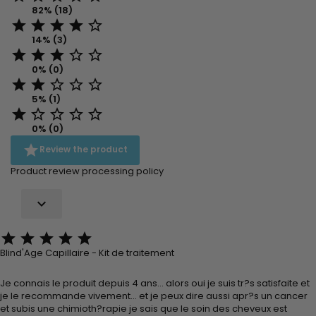
82% (18)





14% (3)





0% (0)





5% (1)





0% (0)

Review the product
Product review processing policy






Blind'Age Capillaire - Kit de traitement
Je connais le produit depuis 4 ans... alors oui je suis tr?s satisfaite et
je le recommande vivement... et je peux dire aussi apr?s un cancer
et subis une chimioth?rapie je sais que le soin des cheveux est