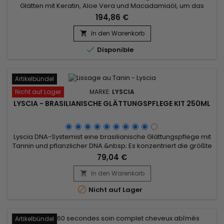
Glätten mit Keratin, Aloe Vera und Macadamiaöl, um das
Haar bis zur Kortikalis zu reparieren und für einen Zeitraum
194,86 €
von 3 bis 5 Monaten zu glätten.&nbsp; Erleichtert das Styling
und verkürzt die Föhnzeit, stoppt Haarausfall und lässt Spliss
In den Warenkorb

verschwinden für geschmeidiges, glänzendes, seidiges

Disponible
und...
Artikelbündel
Nicht auf Lager
MARKE:
LYSCIA
LYSCIA - BRASILIANISCHE GLÄTTUNGSPFLEGE KIT 250ML
Lyscia DNA-Systemist eine brasilianische Glättungspflege mit
Tannin und pflanzlicher DNA.&nbsp; Es konzentriert die größte
Anzahl von Wirkstoffen, um das Haar bis zu 100% zu glätten
79,04 €
(sogar krauses Haar), zu reparieren und intensiv zu nähren,
von der Wurzel bis zur Spitze.&nbsp; Seine
In den Warenkorb

außergewöhnliche Formel auf der Basis von DNA, Seriliss,

Nicht auf Lager
stärkenden...
Artikelbündel