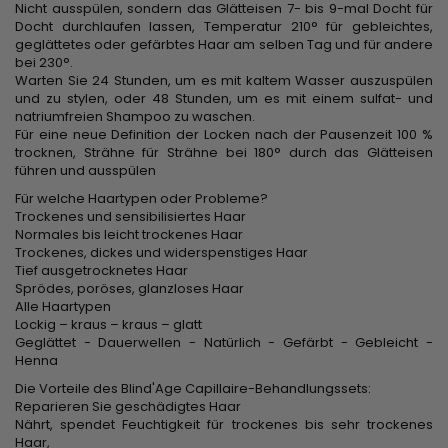
Nicht ausspülen, sondern das Glätteisen 7- bis 9-mal Docht für
Docht durchlaufen lassen, Temperatur 210° für gebleichtes,
geglättetes oder gefärbtes Haar am selben Tag und für andere
bei 230°.
Warten Sie 24 Stunden, um es mit kaltem Wasser auszuspülen
und zu stylen, oder 48 Stunden, um es mit einem sulfat- und
natriumfreien Shampoo zu waschen.
Für eine neue Definition der Locken nach der Pausenzeit 100 %
trocknen, Strähne für Strähne bei 180° durch das Glätteisen
führen und ausspülen
Für welche Haartypen oder Probleme?
Trockenes und sensibilisiertes Haar
Normales bis leicht trockenes Haar
Trockenes, dickes und widerspenstiges Haar
Tief ausgetrocknetes Haar
Sprödes, poröses, glanzloses Haar
Alle Haartypen
Lockig – kraus – kraus – glatt
Geglättet - Dauerwellen - Natürlich - Gefärbt - Gebleicht -
Henna
Die Vorteile des Blind'Age Capillaire-Behandlungssets:
Reparieren Sie geschädigtes Haar
Nährt, spendet Feuchtigkeit für trockenes bis sehr trockenes
Haar,