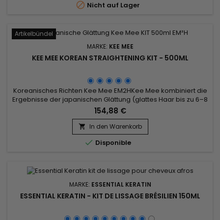

Nicht auf Lager
Glätten mit Korean Kee Mee sorgt für...
Artikelbündel
MARKE:
KEE MEE
KEE MEE KOREAN STRAIGHTENING KIT - 500ML
Koreanisches Richten Kee Mee EM2HKee Mee kombiniert die
Ergebnisse der japanischen Glättung (glattes Haar bis zu 6–8
Monate) und die der brasilianischen Glättung (vollständige
154,88 €
Haarreparatur) ! Es kann für alle Haartypen verwendet
werden: gefärbtes, natürliches, gebleichtes, gesträhntes und
In den Warenkorb

sogar geschädigtes Haar. Die koreanische Glättung von Kee

Disponible
Mee...
MARKE:
ESSENTIAL KERATIN
ESSENTIAL KERATIN - KIT DE LISSAGE BRÉSILIEN 150ML