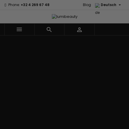

Phone:
+32 4 269 67 48
Blog
Deutsch



Menu
Marken
60 secondes
Civic Cream
Em2h
Creme Of
Affirm
Nature
Izzy Coiffe
Palmers
Alikay Naturals
Curls
Jessicurl
Premium
Agadir
CurlyWorld
Kee Mee Lissage
Keratin Caviar
Ambi Skin
Dark and
Coréen
PureScalp Hair
Care
Lovely
KeraCare
Spa
ApHogee
Design
Keraplex
Rafete Skin
As I Am
Essentials
Kinky Curly
Shea Moisture
Avlon Texture
DevaCurl
Lyscia Glättung
Shea Moisture -
Release
Dudu-Osun
mit Tanin
KIDS
BaByliss Pro
Eco Styler
Makari de Suisse
Sibel
Biopeptides -
Em2h
Makari Bébé
Skin Light
EM2H
EM2H
Mielle Organics
Sunny Isle
Black
Professionnel
Miss Jessie's
Syntonics