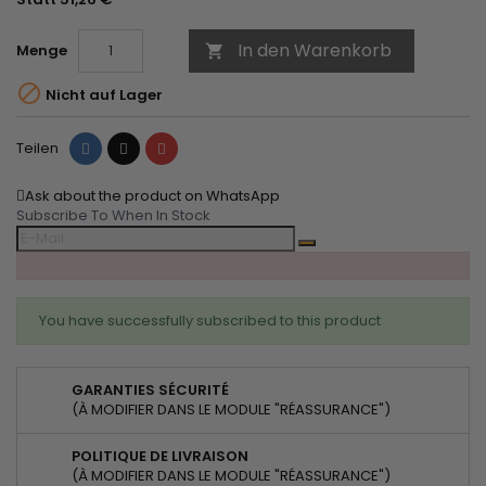
In den Warenkorb
Menge


Nicht auf Lager
Teilen
Tweet
Pinterest
Teilen
Ask about the product on WhatsApp
Subscribe To When In Stock
You have successfully subscribed to this product
GARANTIES SÉCURITÉ
(À MODIFIER DANS LE MODULE "RÉASSURANCE")
POLITIQUE DE LIVRAISON
(À MODIFIER DANS LE MODULE "RÉASSURANCE")