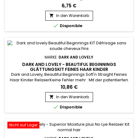
Technology können Sie die Menge jedes Mal optimal
6,75 €
abmessen und einfach mischen. Ultra-Pflege : Aloe Vera und
Kokosnuss-Öl in einer kuscheligen Öl-Feuchtigkeitspflege,
In den Warenkorb

um den Entspannungsprozess mit optimaler Ernährung zu

Disponible
beenden.
MARKE:
DARK AND LOVELY
DARK AND LOVELY - BEAUTIFUL BEGINNINGS
GLÄTTUNGSKIT FEINES HAAR KINDER
Dark and Lovely, Beautiful Beginnings Soft'n Straight Feines
Haar Kinder RelaxerKeine Fehler mehr : Mit der patentierten
No-mistake Technology können Sie die Menge optimal
10,86 €
abmessen und jedes Mal leicht mischen. Ultra-Pflege : Aloe
Vera und Kokosnuss-Öl in einer kuscheligen Öl-
In den Warenkorb

Feuchtigkeitspflege, um den Glättungsprozess mit optimaler

Disponible
Ernährung zu beenden.
Nicht auf Lager