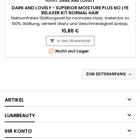
MARKE:
DARK AND LOVELY
DARK AND LOVELY - SUPERIOR MOISTURE PLUS NO LYE
RELAXER KIT NORMAL HAIR
Natriumfreies Glättungsset für normales Haar, bietet bis zu
100% Glättung, verleiht Glanz und Geschmeidigkeit.&nbsp;
Dank seiner mit Sheabutter angereicherten Formel glättet
10,86 €
Dark and Lovely Superior Moisture Plus das Haar mit bis zu
60% weniger Haarbruch.&nbsp; Das Dark and Lovely Superior
In den Warenkorb

Moisture Plus Kit für regelmäßiges, natriumfreies Glätten...

Nicht auf Lager
ZUM SEITENANFANG


ARTIKEL

LUMIBEAUTY

IHR KONTO