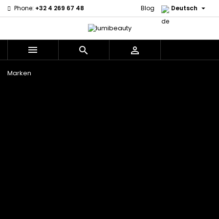

Phone:
+32 4 269 67 48
Blog
Deutsch



Menu
Marken
60 secondes
Civic Cream
Em2h
Creme Of
Affirm
Nature
Izzy Coiffe
Palmers
Alikay Naturals
Curls
Jessicurl
Premium
Agadir
CurlyWorld
Kee Mee Lissage
Keratin Caviar
Ambi Skin
Dark and
Coréen
PureScalp Hair
Care
Lovely
KeraCare
Spa
ApHogee
Design
Keraplex
Rafete Skin
As I Am
Essentials
Kinky Curly
Shea Moisture
Avlon Texture
DevaCurl
Lyscia Glättung
Shea Moisture -
Release
Dudu-Osun
mit Tanin
KIDS
BaByliss Pro
Eco Styler
Makari de Suisse
Sibel
Biopeptides -
Em2h
Makari Bébé
Skin Light
EM2H
EM2H
Mielle Organics
Sunny Isle
Black
Professionnel
Miss Jessie's
Syntonics