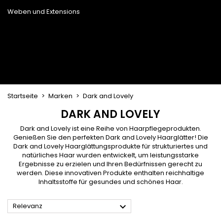
Trockenbürste
Weben und Extensions
Brasilianische Webstoffe
Perücken und Postiches
Clip-Extensions
Natürliche Perücken
Clips zum Trennen von Strähnen
Synthetische Perücken
Top Closures
Postiches
Keratin-Extensions
Startseite
Marken
Dark and Lovely
DARK AND LOVELY
Dark and Lovely ist eine Reihe von Haarpflegeprodukten.
Genießen Sie den perfekten Dark and Lovely Haarglätter! Die
Dark and Lovely Haarglättungsprodukte für strukturiertes und
natürliches Haar wurden entwickelt, um leistungsstarke
Ergebnisse zu erzielen und Ihren Bedürfnissen gerecht zu
werden. Diese innovativen Produkte enthalten reichhaltige
Inhaltsstoffe für gesundes und schönes Haar.

Relevanz