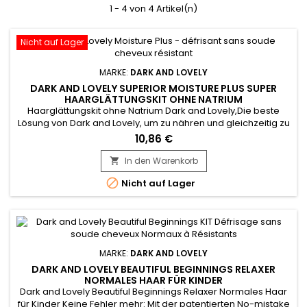
1 - 4 von 4 Artikel(n)
Nicht auf Lager
MARKE:
DARK AND LOVELY
DARK AND LOVELY SUPERIOR MOISTURE PLUS SUPER
HAARGLÄTTUNGSKIT OHNE NATRIUM
Haarglättungskit ohne Natrium Dark and Lovely,Die beste
Lösung von Dark and Lovely, um zu nähren und gleichzeitig zu
entspannen. SUPER – Stärke für grobes/dickes
10,86 €
HaarVertrauen Sie dem führenden Relaxer-Set in Afrika, das
dank der nährenden natürlichen Zutat Karitébutter und
In den Warenkorb

unserer einzigartigen, fehlerfreien Technologie für seidig

Nicht auf Lager
glattes Haar und...
MARKE:
DARK AND LOVELY
DARK AND LOVELY BEAUTIFUL BEGINNINGS RELAXER
NORMALES HAAR FÜR KINDER
Dark and Lovely Beautiful Beginnings Relaxer Normales Haar
für Kinder Keine Fehler mehr: Mit der patentierten No-mistake