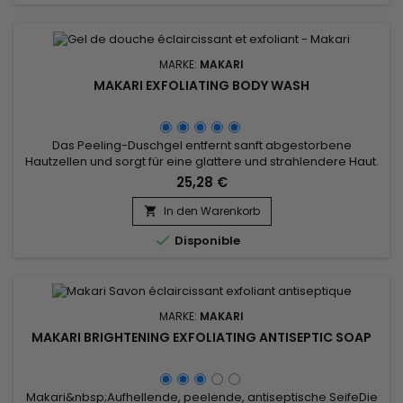
MARKE:
MAKARI
MAKARI EXFOLIATING BODY WASH
Das Peeling-Duschgel entfernt sanft abgestorbene
Hautzellen und sorgt für eine glattere und strahlendere Haut.
Seine Peeling-Wirkung trägt dazu bei, das Auftreten von
25,28 €
Unreinheiten und Flecken zu reduzieren und sorgt für eine
sichtbar klarere Haut.&nbsp; Das mit Glykolsäure, Aloe Vera
In den Warenkorb

und Gurke formulierte Makari Peeling-Duschgel reinigt

Disponible
gründlich und...
MARKE:
MAKARI
MAKARI BRIGHTENING EXFOLIATING ANTISEPTIC SOAP
Makari&nbsp;Aufhellende, peelende, antiseptische SeifeDie