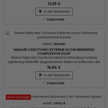
mit Öl angereicherte Feuchtigkeitsriegel mit dreifacher
12,95 €
Wirkung tonisiert und nährt die Haut, während es Unreinheiten
und Ablagerungen entfernt. Reinigt und entgiftet die Haut
In den Warenkorb

Glättet und macht raue, trockene Haut weich Normalisiert

Disponible
den...
MARKE:
MAKARI
MAKARI CAROTONIC EXTREME GLOW RENEWING
COMPLEXION SOAP
Makari Naturalle Carotonic Extreme Exfoliating Purifying
Lightening SeifeHilft, abgestorbene Zellen zu entfernen, die
sich Tag für Tag ansammeln.&nbsp; Es reinigt sanft und peelt
16,94 €
die Haut gründlich.&nbsp; Die Peeling-Seife von Makari
bereitet die Haut auf die Behandlung vor, hellt den Teint auf
In den Warenkorb

und gleicht ihn aus.

Disponible
Nicht auf Lager
MARKE:
OPALYA