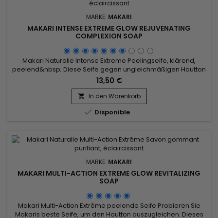
MARKE:
MAKARI
MAKARI INTENSE EXTREME GLOW REJUVENATING
COMPLEXION SOAP
Makari Naturalle Intense Extreme Peelingseife, klärend,
peelend&nbsp; Diese Seife gegen ungleichmäßigen Hautton
ist ein pflegendes Stück Sheabutter, das die Haut nährt,
13,50 €
indem es Unreinheiten und Ablagerungen entfernt und das
Erscheinungsbild des Hauttons verbessert.
In den Warenkorb


Disponible
MARKE:
MAKARI
MAKARI MULTI-ACTION EXTREME GLOW REVITALIZING
SOAP
Makari Multi-Action Extrême peelende Seife Probieren Sie
Makaris beste Seife, um den Hautton auszugleichen. Dieses