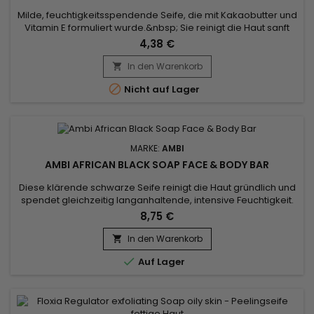
Milde, feuchtigkeitsspendende Seife, die mit Kakaobutter und
Vitamin E formuliert wurde.&nbsp; Sie reinigt die Haut sanft
und versorgt sie gleichzeitig mit reichhaltiger und tiefer
4,38 €
Feuchtigkeit.&nbsp; Die natürlich nährende Kakaobutter hilft,
die Haut zu reparieren und zu revitalisieren, während Vitamin
In den Warenkorb

E als starkes Antioxidans fungiert, das die Haut...

Nicht auf Lager
MARKE:
AMBI
AMBI AFRICAN BLACK SOAP FACE & BODY BAR
Diese klärende schwarze Seife reinigt die Haut gründlich und
spendet gleichzeitig langanhaltende, intensive Feuchtigkeit.
Die mit Sheabutter und Vitamin E angereicherte Ambi Black
8,75 €
Soap Cleansing Bar hilft, die Haut vor schädlichen
Umwelteinflüssen zu schützen, während sie ihren natürlichen
In den Warenkorb

Glanz bewahrt und Feuchtigkeitsverlust vorbeugt. Die sanfte

Auf Lager
Formel...