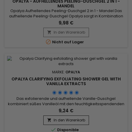
OPALYA - AUFHELLENDES PEELING-DUSCHGEL 2 IN 1 -
MANDEL
Opalya Aufhellendes Peeling-Duschgel 2 in 1 - Mandel Das
aufhellende Peeling-Duschgel Opalya sorgt in Kombination
mit den anderen Produkten der Serie für absolutes
9,98 €
Wohlbefinden dank der peelenden Wirkung des
Aprikosenkerns.&nbsp; Die aufhellende Kraft, die durch die
In den Warenkorb

verschiedenen Wirkstoffe in der Formel entsteht,

Nicht auf Lager
vereinheitlicht Ihren Teint, bevor Sie...
MARKE:
OPALYA
OPALYA CLARIFYING EXFOLIATING SHOWER GEL WITH
VANILLA EXTRACTS
Das exfolierende und aufhellende Vanille-Duschgel
kombiniert süßes Vanilleöl mit den feuchtigkeitsspendenden
und pflegenden Eigenschaften von Glycerin für glatte und
9,24 €
strahlende Haut. Angereichert mit Maispulver und
Aprikosenkernen, peelt es sanft und entfernt abgestorbene
In den Warenkorb

Hautzellen und Unreinheiten, während es die Hautstruktur

Disponible
verfeinert....