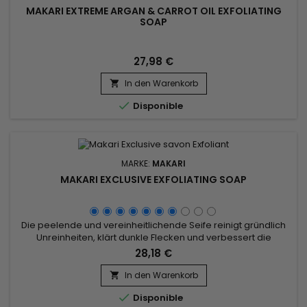
MAKARI EXTREME ARGAN & CARROT OIL EXFOLIATING
SOAP
27,98 €
In den Warenkorb


Disponible
MARKE:
MAKARI
MAKARI EXCLUSIVE EXFOLIATING SOAP
Die peelende und vereinheitlichende Seife reinigt gründlich
Unreinheiten, klärt dunkle Flecken und verbessert die
Ausstrahlung der Haut.&nbsp; Die mit Sheabutter und
28,18 €
Karottenöl formulierte Makari Exclusive Exfoliating Soap
festigt, tonisiert und pflegt die Haut. Spendet Feuchtigkeit,
In den Warenkorb

lindert trockene, gereizte Haut.&nbsp; Die feinen Partikel der...

Disponible