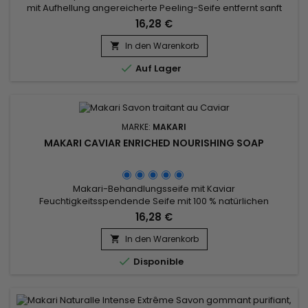
mit Aufhellung angereicherte Peeling-Seife entfernt sanft
stumpfe Haut und dient als Bleichalternative, die Unreinheiten
16,28 €
entfernt, die Hautstruktur verbessert, den Ton für ein
makelloses Aussehen ausgleicht und den natürlichen Glanz
In den Warenkorb

der Haut revitalisiert.Entgiftet und entfernt UnreinheitenStellt...

Auf Lager
MARKE:
MAKARI
MAKARI CAVIAR ENRICHED NOURISHING SOAP
Makari-Behandlungsseife mit Kaviar
Feuchtigkeitsspendende Seife mit 100 % natürlichen
Inhaltsstoffen hilft dabei, eine jugendliche und strahlende
16,28 €
Haut wiederherzustellen.&nbsp; Es reinigt die Haut gründlich
und reduziert überschüssigen Talg.&nbsp; Kostengünstiges
In den Warenkorb

Produkt im Vergleich zu anderen Behandlungen auf

Disponible
Kaviarbasis.&nbsp; Geeignet für den...