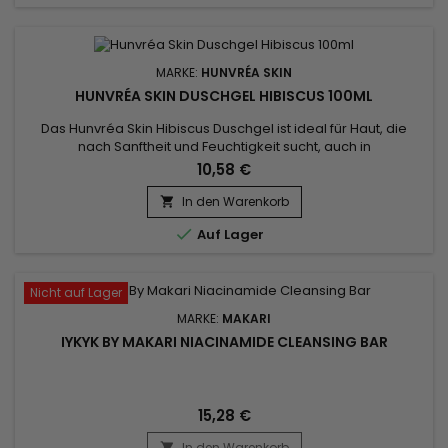
MARKE:
HUNVRÉA SKIN
HUNVRÉA SKIN DUSCHGEL HIBISCUS 100ML
Das Hunvréa Skin Hibiscus Duschgel ist ideal für Haut, die
nach Sanftheit und Feuchtigkeit sucht, auch in
Reisegröße.&nbsp; Angereichert mit hydrolysiertem
10,58 €
Algenextrakt, Aloe Vera-Saftpulver und Sheabutter reinigt es
sanft, während es die Haut beruhigt und pflegt.&nbsp; Der
In den Warenkorb

leichte Schaum umhüllt den Körper mit einem zarten

Auf Lager
Blumenduft.&nbsp; Das...
Nicht auf Lager
MARKE:
MAKARI
IYKYK BY MAKARI NIACINAMIDE CLEANSING BAR
15,28 €
In den Warenkorb
