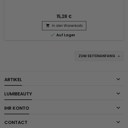
15,28 €
In den Warenkorb


Auf Lager
ZUM SEITENANFANG


ARTIKEL

LUMIBEAUTY

IHR KONTO

CONTACT