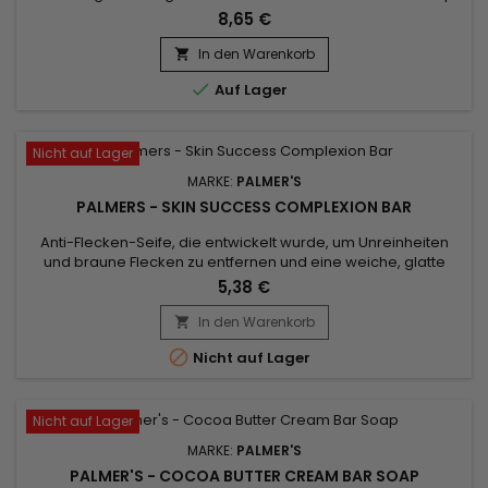
Abgestimmt auf die Bedürfnisse trockener und empfindlicher
8,65 €
Haut reinigt die feste Seife von Ambi Skin Care sanft Körper
und Hände, ohne ein Spannungsgefühl zu
In den Warenkorb

hinterlassen.&nbsp; Die mit Kakaobutter formulierte

Auf Lager
feuchtigkeitsspendende Seife...
Nicht auf Lager
MARKE:
PALMER'S
PALMERS - SKIN SUCCESS COMPLEXION BAR
Anti-Flecken-Seife, die entwickelt wurde, um Unreinheiten
und braune Flecken zu entfernen und eine weiche, glatte
Haut zu hinterlassen. Sie reinigt gründlich und behandelt Akne
5,38 €
auf effektive Weise.&nbsp; Mit Vitamin E, das für seine
antioxidativen Eigenschaften bekannt ist, spendet Palmer's
In den Warenkorb

Skin Success Complexion Bar Soap Feuchtigkeit, nährt und...

Nicht auf Lager
Nicht auf Lager
MARKE:
PALMER'S
PALMER'S - COCOA BUTTER CREAM BAR SOAP