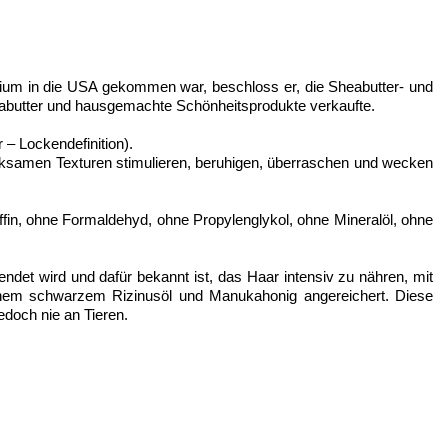
dium in die USA gekommen war, beschloss er, die Sheabutter- und
heabutter und hausgemachte Schönheitsprodukte verkaufte.
 – Lockendefinition).
rksamen Texturen stimulieren, beruhigen, überraschen und wecken
in, ohne Formaldehyd, ohne Propylenglykol, ohne Mineralöl, ohne
endet wird und dafür bekannt ist, das Haar intensiv zu nähren, mit
ischem schwarzem Rizinusöl und Manukahonig angereichert. Diese
edoch nie an Tieren.