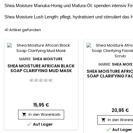
Shea Moisture Manuka-Honig und Mafura-Öl: spenden intensiv Feuc
Shea Moisture Lush Length: pflegt, hydratisiert und stimuliert da
41 Artikel gefunden
MARKE:
SHEA MOISTURE
MARKE:
SHEA MOIS
SHEA MOISTURE AFRICAN BLACK
SOAP CLARIFYING MUD MASK
SHEA MOISTURE AFRI
SOAP CLARIFYING FA
& SCRUB
15,95 €
20,95 €
In den Warenkorb

In den Waren


Auf Lager

Auf Lager