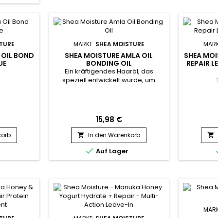
TURE
MARKE:
SHEA MOISTURE
MARK
 OIL BOND
SHEA MOISTURE AMLA OIL
SHEA MOI
UE
BONDING OIL
REPAIR L
Ein kräftigendes Haaröl, das
speziell entwickelt wurde, um
schwaches oder geschädigtes
Haar zu reparieren, zu schützen
und zu verschönern. Angereichert
mit Amla-Öl, das für seine
15,98 €
regenerierenden und
antioxidativen Eigenschaften
korb
In den Warenkorb


bekannt ist, stärkt Shea Moisture
Amla Oil Bonding Oil gespaltene

Auf Lager
Spitzen, reduziert wirksam Frizz
und beugt Haarbruch vor....
MARK