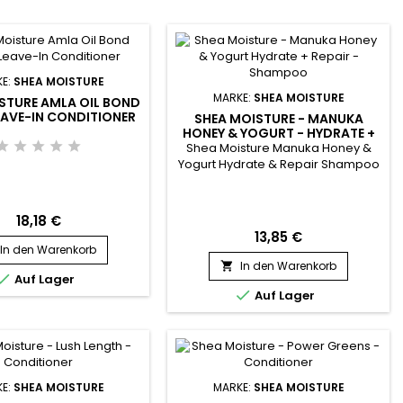
E:
SHEA MOISTURE
MARKE:
SHEA MOISTURE
STURE AMLA OIL BOND
EAVE-IN CONDITIONER
SHEA MOISTURE - MANUKA
HONEY & YOGURT - HYDRATE +
REPAIR - SHAMPOO
Shea Moisture Manuka Honey &
Yogurt Hydrate & Repair Shampoo
ist ein reparierendes, sulfatfreies
Shampoo für extrem trockenes,
sprödes Haar. Es spendet
18,18 €
Feuchtigkeit, verleiht Glanz und
13,85 €
nährt das Haar dank seiner
In den Warenkorb
Inhaltsstoffe wie Sheabutter und
In den Warenkorb

Manuka-Honig, die für ihre ultra-

Auf Lager
feuchtigkeitsspendenden

Auf Lager
Eigenschaften bekannt sind. Anti-
Bruch, Shea...
E:
SHEA MOISTURE
MARKE:
SHEA MOISTURE