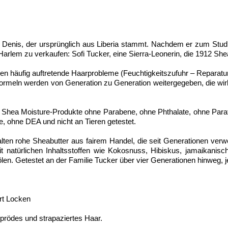
u Denis, der ursprünglich aus Liberia stammt. Nachdem er zum Stu
Harlem zu verkaufen: Sofi Tucker, eine Sierra-Leonerin, die 1912 S
en häufig auftretende Haarprobleme (Feuchtigkeitszufuhr – Reparatur
Formeln werden von Generation zu Generation weitergegeben, die wi
hea Moisture-Produkte ohne Parabene, ohne Phthalate, ohne Paraff
e, ohne DEA und nicht an Tieren getestet.
alten rohe Sheabutter aus fairem Handel, die seit Generationen verw
it natürlichen Inhaltsstoffen wie Kokosnuss, Hibiskus, jamaikan
ölen. Getestet an der Familie Tucker über vier Generationen hinweg, j
rt Locken
sprödes und strapaziertes Haar.