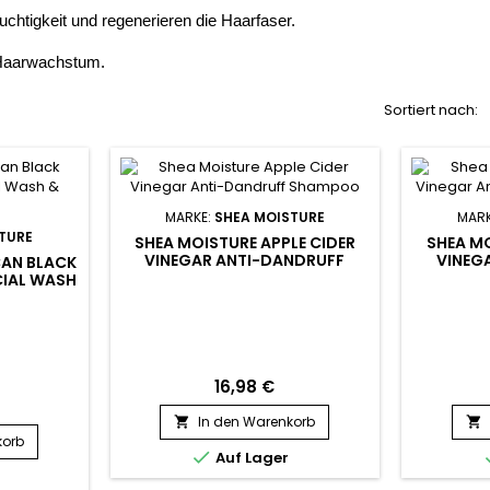
htigkeit und regenerieren die Haarfaser.
s Haarwachstum.
Sortiert nach:
MARKE:
SHEA MOISTURE
MARK
TURE
SHEA MOISTURE APPLE CIDER
SHEA MO
VINEGAR ANTI-DANDRUFF
VINEG
CAN BLACK
SHAMPOO
CIAL WASH
16,98 €
In den Warenkorb


korb

Auf Lager