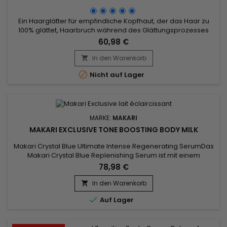
Ein Haarglätter für empfindliche Kopfhaut, der das Haar zu
100% glättet, Haarbruch während des Glättungsprozesses
reduziert, für Steifheit sorgt und Feuchtigkeit spendet.&nbsp;
60,98 €
Avlon Affirm Sensitive Scalp Creme Relaxer ist ein Haarglätter,
der mit Argan- und Pequiöl hergestellt wird.&nbsp; Er sorgt
In den Warenkorb

für eine perfekte Glättung und erhält bis zu 76 % der...

Nicht auf Lager
MARKE:
MAKARI
MAKARI EXCLUSIVE TONE BOOSTING BODY MILK
Makari Crystal Blue Ultimate Intense Regenerating SerumDas
Makari Crystal Blue Replenishing Serum ist mit einem
wirksamen Cocktail aus Antioxidantien, Vitaminen und
78,98 €
Peptiden angereichert und schützt die Haut synergetisch vor
Zeichen der Hautalterung.&nbsp; Diese leichte und
In den Warenkorb

hochwirksame Behandlung versorgt die Haut mit

Auf Lager
essentiellen...