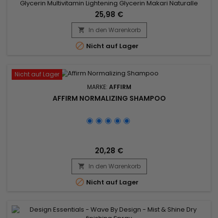
Glycerin Multivitamin Lightening Glycerin Makari Naturalle
Carotonic Extreme basierend auf natürlichen
25,98 €
Pflanzenextrakten. Es hilft, Ihre Haut zu nähren, mit
Feuchtigkeit zu versorgen und auszugleichen. Es verleiht
In den Warenkorb

Glanz und glättet die Haut. Empfohlen in Drogerien und

Nicht auf Lager
dermatologischen Praxen,...
Nicht auf Lager
MARKE:
AFFIRM
AFFIRM NORMALIZING SHAMPOO
20,28 €
In den Warenkorb


Nicht auf Lager