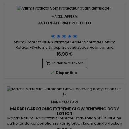
MARKE:
AFFIRM
AVLON AFFIRM PROTECTO
Affirm Protecto ist ein wichtiger erster Schritt des Affirm
Relaxer-Systems.&nbsp; Es schützt das Haar vor und
während der Entspannungsphase und legt den Grundstein
16,98 €
für ein gelungenes Relaxer-Erlebnis.&nbsp; Pre-Relaxer
Conditioner, der während des Relaxers tief in die Haarfaser
In den Warenkorb

eindringt, wenn der pH-Wert des Haares relativ hoch ist und

Disponible
die Nagelhaut...
MARKE:
MAKARI
MAKARI CAROTONIC EXTREME GLOW RENEWING BODY
LOTION
Makari Naturalle Carotonic Extreme Body Lotion SPF 15 ist eine
aufhellende Körperlotion.Es korrigiert wirksam dunkle Flecken
und pflegt die Haut intensiv. Sein Lichtschutzfaktor 15 schützt