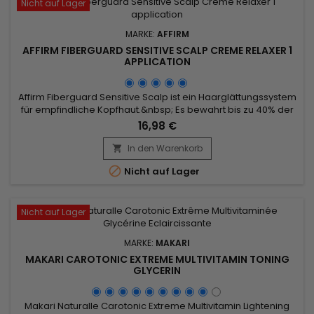
Nicht auf Lager
MARKE:
AFFIRM
AFFIRM FIBERGUARD SENSITIVE SCALP CREME RELAXER 1
APPLICATION
Affirm Fiberguard Sensitive Scalp ist ein Haarglättungssystem
für empfindliche Kopfhaut.&nbsp; Es bewahrt bis zu 40% der
Stärke des Haares im Vergleich zu herkömmlichen
16,98 €
Relaxern.&nbsp; Formuliert mit einem exklusiven Avlon
Complex (FSC), stärkt es die Haarstruktur beim Glätten,
In den Warenkorb

verleiht dem Haar nach dem Glätten mehr Elastizität und...

Nicht auf Lager
Nicht auf Lager
MARKE:
MAKARI
MAKARI CAROTONIC EXTREME MULTIVITAMIN TONING
GLYCERIN
Makari Naturalle Carotonic Extreme Multivitamin Lightening