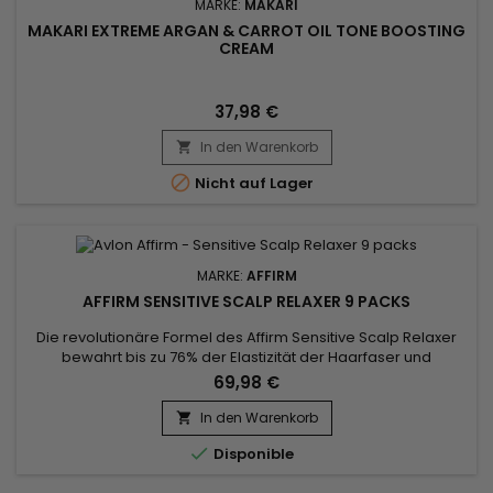
MARKE:
MAKARI
MAKARI EXTREME ARGAN & CARROT OIL TONE BOOSTING
CREAM
37,98 €
In den Warenkorb


Nicht auf Lager
MARKE:
AFFIRM
AFFIRM SENSITIVE SCALP RELAXER 9 PACKS
Die revolutionäre Formel des Affirm Sensitive Scalp Relaxer
bewahrt bis zu 76% der Elastizität der Haarfaser und
entspannt das Haar gleichzeitig auf hervorragende
69,98 €
Weise.&nbsp; Speziell formuliert für Kunden, die zu
Kopfhautreizungen neigen oder trockenes Haar und
In den Warenkorb

Kopfhaut haben.&nbsp; Flüssigkristalline Technologie für

Disponible
hervorragende Glättung.&nbsp;