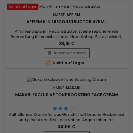
Nicht auf Lager
MARKE:
AFFIRM
AFFIRM 5 IN 1 RECONSTRUCTOR 475ML
Affirm&nbsp;5 in 1 Reconstructor ist eine reparierende
Behandlung für sensibilisiertes Haar.&nbsp; Es revitalisiert,
richtet die Nagelhaut neu aus und minimiert Brüche.&nbsp;
28,18 €
Angereichert mit Keratin und Karité-Butter ist Affirm 5 in 1
Reconstructor die ideale Behandlung, um sensibilisiertes
In den Warenkorb

Haar mit Feuchtigkeit zu versorgen und zu nähren, um...

Nicht auf Lager
MARKE:
MAKARI
MAKARI EXCLUSIVE TONE BOOSTING FACE CREAM
Aufhellende Creme für das Gesicht, hellt braune Flecken auf
und gleicht den Teint aus.&nbsp; Angereichert mit
Maulbeerwurzelextrakt, der für seine aufhellende und gegen
34,98 €
dunkle Flecken wirkende Wirkung bekannt ist, sorgt die