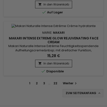
möchten. Wave By Design Moisture Wrap Permanent Wave
In den Warenkorb

Booster sorgt für Definition, ohne das Haar übermäßig zu

Auf Lager
beschädigen oder...
MARKE:
MAKARI
MAKARI INTENSE EXTREME GLOW REJUVENATING FACE
CREAM
Makari Naturalle Intense Extrême Feuchtigkeitsspendende
Aufhellungscreme&nbsp; mit dreifacher Funktion,
angereichert mit Sheabutter, spendet der Haut tiefe
15,28 €
Feuchtigkeit, regeneriert und belebt sie. Es bietet SPF15-
Schutz vor schädlichen Sonnenstrahlen und lässt dank einer
In den Warenkorb

hohen Konzentration des exklusiven aufhellenden Wirkstoffs

Disponible
auf pflanzlicher Basis...
1
2
3
…
22
Weiter

ZUM SEITENANFANG
