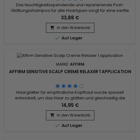
Das feuchtigkeitsspendende und reparierende Post-
Glättungsshampoo für alle Haartypen sorgt für eine sanfte
Reinigung und macht das Haar vom Ansatz bis zu den Spitzen
33,88 €
leicht, geschmeidig und mit Feuchtigkeit versorgt.&nbsp; Das
Premium Keratin Caviar Moisturizing Shampoo entgiftet das
In den Warenkorb

Haar außerdem von Schadstoffen. Die Formel konzentriert

Auf Lager
sich auf...
MARKE:
AFFIRM
AFFIRM SENSITIVE SCALP CREME RELAXER 1 APPLICATION
Haarglätter für empfindliche Kopfhaut wurde speziell
entwickelt, um das Haar zu glätten und gleichzeitig die
empfindliche Kopfhaut zu schonen.&nbsp; Angereichert mit
14,95 €
hydrolysiertem Keratin, Arganöl und Butter aus den Samen
von Theobroma grandiflorum wirkt es feuchtigkeitsspendend
In den Warenkorb

und pflegend, stärkt die Haarstruktur und schützt sie vor

Auf Lager
schädlichen...