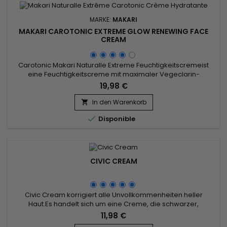
MARKE:
MAKARI
MAKARI CAROTONIC EXTREME GLOW RENEWING FACE
CREAM
Carotonic Makari Naturalle Extreme Feuchtigkeitscremeist
eine Feuchtigkeitscreme mit maximaler Vegeclarin-
Konzentration, die nach und nach Flecken, Aknenarben,
19,98 €
Hyperpigmentierung und Melasma verblasst
(Schwangerschaftsmaske).&nbsp; Karottenöl, reich an
In den Warenkorb

Antioxidantien, und Sonnenschutz mit Lichtschutzfaktor 15

Disponible
schützen vor den Auswirkungen freier...
CIVIC CREAM
Civic Cream korrigiert alle Unvollkommenheiten heller
Haut.Es handelt sich um eine Creme, die schwarzer,
gemischter und fahler Haut hilft, ihren Teint zu vereinheitlichen
11,98 €
und aufzuhellen.&nbsp; Entfernt dunkle Flecken und