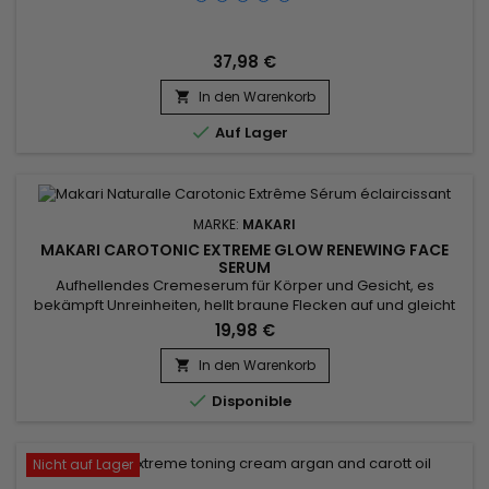
37,98 €
In den Warenkorb


Auf Lager
MARKE:
MAKARI
MAKARI CAROTONIC EXTREME GLOW RENEWING FACE
SERUM
Aufhellendes Cremeserum für Körper und Gesicht, es
bekämpft Unreinheiten, hellt braune Flecken auf und gleicht
den Teint aus.&nbsp; Angereichert mit Karottenöl, weißem
19,98 €
Maulbeerextrakt und Süßholzpflanzenextrakt hilft das
vereinheitlichende Cremeserum Makari Naturalle Carotonic
In den Warenkorb

Extrême, die Haut aufzuhellen, indem es das Auftreten von

Disponible
Hyperpigmentierung...
Nicht auf Lager