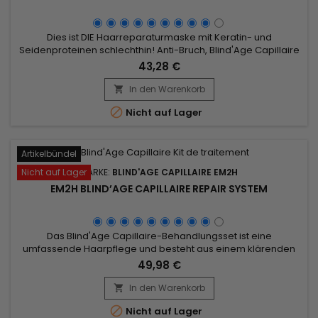
Dies ist DIE Haarreparaturmaske mit Keratin- und
Seidenproteinen schlechthin! Anti-Bruch, Blind'Age Capillaire
von EM2H repariert intensiv geschädigtes und geschwächtes
43,28 €
Haar, verleiht Glanz, beseitigt Frizz auch bei Regenwetter!
Diese feuchtigkeitsspendende Maske ist ein Wunder auf
In den Warenkorb

trockenem Haar und dringt in das Herz des Haares ein, um

Nicht auf Lager
die Lücken zu...
Artikelbündel
Nicht auf Lager
MARKE:
BLIND'AGE CAPILLAIRE EM2H
EM2H BLIND’AGE CAPILLAIRE REPAIR SYSTEM
Das Blind'Age Capillaire-Behandlungsset ist eine
umfassende Haarpflege und besteht aus einem klärenden
Shampoo, das Ihr Haar gründlich reinigt und auf die
49,98 €
Behandlung vorbereitet, sowie Blind'Age Capillaire, der
Reparaturbehandlung mit Keratin und Seidenproteinen.
In den Warenkorb

Spendet intensiv Feuchtigkeit und stellt trockenes,

Nicht auf Lager
geschädigtes, sensibilisiertes,...