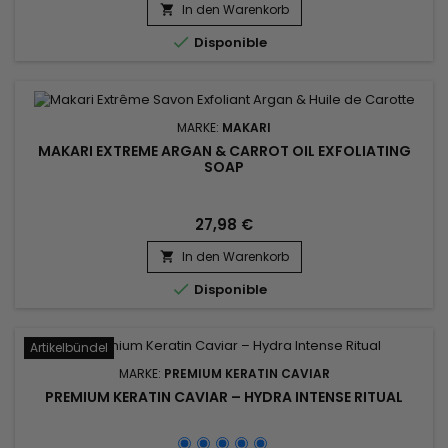
Hautunreinheiten und gleicht den Hautton aus.&nbsp; Civic
In den Warenkorb

Cream eignet sich auch für zu Akne neigende Haut,

Disponible
Rötungen, Narben und...
MARKE:
MAKARI
MAKARI EXTREME ARGAN & CARROT OIL EXFOLIATING
SOAP
27,98 €
In den Warenkorb


Disponible
Artikelbündel
MARKE:
PREMIUM KERATIN CAVIAR
PREMIUM KERATIN CAVIAR – HYDRA INTENSE RITUAL