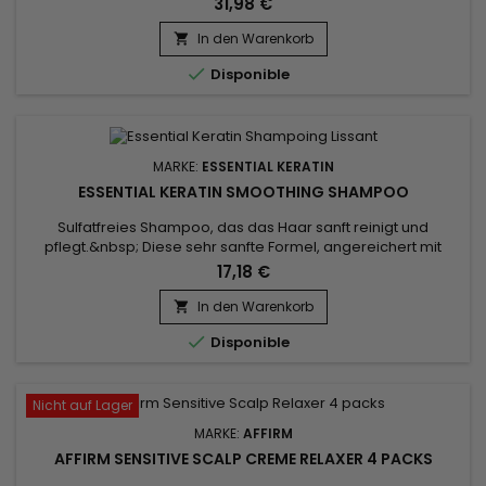
31,98 €
die Haut vor UVA- und UVB-Strahlung, der Teint ist
ebenmäßig und natürlich strahlend. &nbsp;Makari Naturalle
In den Warenkorb

Carotonic Lightening Body Milk enthält klärende...

Disponible
MARKE:
ESSENTIAL KERATIN
ESSENTIAL KERATIN SMOOTHING SHAMPOO
Sulfatfreies Shampoo, das das Haar sanft reinigt und
pflegt.&nbsp; Diese sehr sanfte Formel, angereichert mit
Keratin und Seidenproteinen, revitalisiert, spendet
17,18 €
Feuchtigkeit und entwirrt das Haar.&nbsp; Essential Keratin
glättendes Shampoo hinterlässt Ihr Haar unglaublich
In den Warenkorb

glänzend und seidig.&nbsp; Ideal zur Verlängerung der

Disponible
brasilianischen Glättung...
Nicht auf Lager
MARKE:
AFFIRM
AFFIRM SENSITIVE SCALP CREME RELAXER 4 PACKS