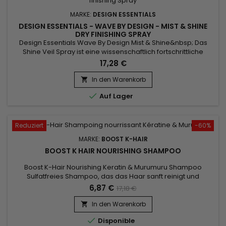
MARKE:
DESIGN ESSENTIALS
DESIGN ESSENTIALS - WAVE BY DESIGN - MIST & SHINE
DRY FINISHING SPRAY
Design Essentials Wave By Design Mist & Shine&nbsp; Das
Shine Veil Spray ist eine wissenschaftlich fortschrittliche
Formel, die Locken und Wellen einen leuchtenden, seidigen
17,28 €
Glanz verleiht. Die Emollients und Conditioner machen das
Haar weich und verleihen ihm mehr Fülle, Volumen und Glanz.
In den Warenkorb


Auf Lager
Reduziert
-60%
MARKE:
BOOST K-HAIR
BOOST K HAIR NOURISHING SHAMPOO
Boost K-Hair Nourishing Keratin & Murumuru Shampoo
Sulfatfreies Shampoo, das das Haar sanft reinigt und
pflegt.&nbsp; Diese sehr sanfte Formel ist mit Keratin
6,87 €
17,18 €
angereichert, um das Haar zu revitalisieren und mit
Feuchtigkeit zu versorgen.&nbsp; Das Haar fühlt sich
In den Warenkorb

unglaublich glänzend und seidig an !

Disponible