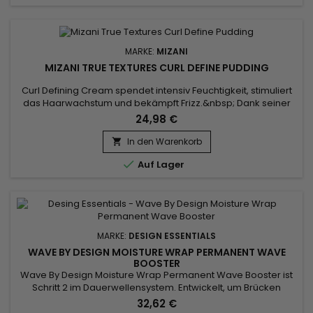
MARKE:
MIZANI
MIZANI TRUE TEXTURES CURL DEFINE PUDDING
Curl Defining Cream spendet intensiv Feuchtigkeit, stimuliert
das Haarwachstum und bekämpft Frizz.&nbsp; Dank seiner
cleveren Mischung aus Olivenöl, Marulaöl und Kokosnussöl
24,98 €
sorgt Mizani True Textures Curl Define Pudding für
Kämmbarkeit, repariert Spliss, fördert die Gesundheit der
In den Warenkorb

Kopfhaut und verleiht dem Haar Ausstrahlung und

Auf Lager
Glanz.&nbsp; Mit...
MARKE:
DESIGN ESSENTIALS
WAVE BY DESIGN MOISTURE WRAP PERMANENT WAVE
BOOSTER
Wave By Design Moisture Wrap Permanent Wave Booster ist
Schritt 2 im Dauerwellensystem. Entwickelt, um Brücken
weicher zu machen und das Gleiten zu ermöglichen, das
32,62 €
erforderlich ist, um die Art von Locken zu erzielen, die Sie