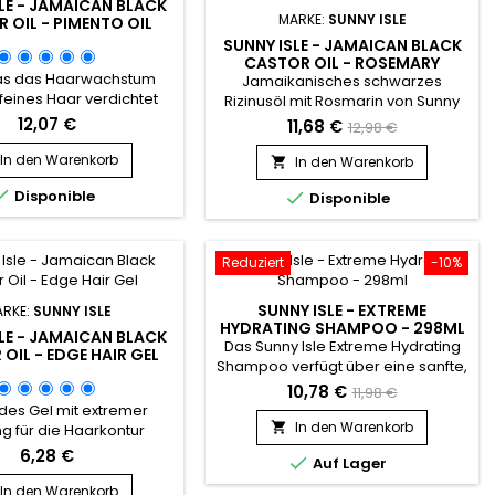
LE - JAMAICAN BLACK
MARKE:
SUNNY ISLE
 OIL - PIMENTO OIL
SUNNY ISLE - JAMAICAN BLACK
CASTOR OIL - ROSEMARY
 das das Haarwachstum
Jamaikanisches schwarzes
, feines Haar verdichtet
Rizinusöl mit Rosmarin von Sunny
und Haarbruch
Isle Profitieren Sie von allen
12,07 €
11,68 €
12,98 €
genwirkt.&nbsp; Als
Vorteilen des authentischen
olle Kombination aus
jamaikanischen schwarzen
In den Warenkorb
In den Warenkorb

ischem Chiliöl und
Rizinusöls von Sunny Isle mit dem

Disponible

Disponible
 Rizinusöl regt Pimento
süßen, frischen Duft von
nny Isle die Durchblutung
Rosmarin.&nbsp; Diese Formel
aut an und revitalisiert
kombiniert wirksames
 Haar.&nbsp; Das
jamaikanisches schwarzes
Reduziert
-10%
um ist kräftig, das Haar
Rizinusöl und reines ätherisches
länzender und
Rosmarinöl, um Haare und Haut
SUNNY ISLE - EXTREME
RKE:
SUNNY ISLE
tandsfähiger. Die...
wirksam zu...
HYDRATING SHAMPOO - 298ML
LE - JAMAICAN BLACK
Das Sunny Isle Extreme Hydrating
OIL - EDGE HAIR GEL
Shampoo verfügt über eine sanfte,
wirksame Formel, die mit
10,78 €
11,98 €
Feuchthaltemitteln und
des Gel mit extremer
Pflegemitteln angereichert ist, um
In den Warenkorb

ng für die Haarkontur
trockenem, glanzlosem Haar
).&nbsp; Es nährt tief,
6,28 €

Auf Lager
sofort Volumen, Kraft und Glanz zu
ert das Haarwachstum
verleihen. 100 % jamaikanisches
ert es.&nbsp; Sunny Isle
In den Warenkorb