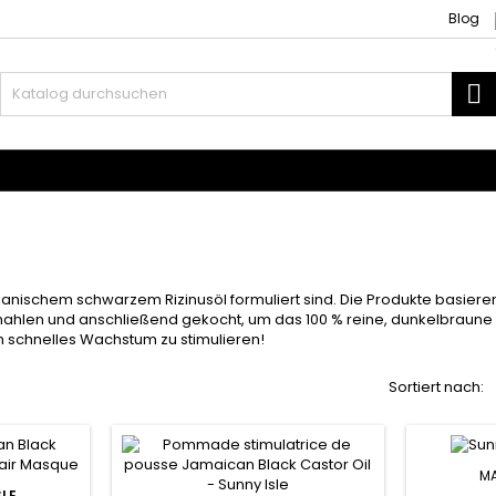
Blog
S
ubehör
Weben und Extensions
nischem schwarzem Rizinusöl formuliert sind. Die Produkte basieren 
en und anschließend gekocht, um das 100 % reine, dunkelbraune Bio-R
in schnelles Wachstum zu stimulieren!
Sortiert nach:
MA
SLE