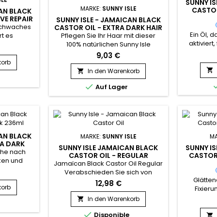
SUNNY IS
MARKE:
SUNNY ISLE
CASTOR
CAN BLACK
VE REPAIR
SUNNY ISLE - JAMAICAN BLACK
schwaches
CASTOR OIL - EXTRA DARK HAIR
Ein Öl,
FOOD POMADE
rt es
Pflegen Sie Ihr Haar mit dieser
aktiviert
y Isle
100% natürlichen Sunny Isle
tor Oil
Pomade mit extra starkem
9,03 €
entge
e ist eine
jamaikanischem schwarzem
korb
kraftv
und
Rizinusöl.&nbsp; Eine perfekte

In den Warenkorb

äther
de Maske,
Lösung, um trockene Kopfhaut mit

Auf Lager
schwarzem
raft des
Feuchtigkeit zu versorgen,
oil von Su
leichzeitig
Haarbruch vorzubeugen und
der Kopfh
die
gleichzeitig krauses Haar und
das
den Glanz
Schuppen zu bekämpfen.&nbsp;
Haarwachst
ubenkernöl,
Besonders wirksam bei Naturhaar
g
.
oder Übergangshaar, da es
CAN BLACK
MARKE:
SUNNY ISLE
MA
widers
jedem Ihrer...
RA DARK
SUNNY ISLE JAMAICAN BLACK
SUNNY IS
che nach
CASTOR OIL - REGULAR
CASTOR 
ken und
Jamaïcan Black Castor Oil Regular
- und
Verabschieden Sie sich von
, sind Sie
Glätten
stumpfem, strapaziertem Haar
12,98 €
rk Jamaican
korb
Fixieru
und begrüßen Sie gesundes,
genau
(Babyhaar
glänzendes Haar mit dem Original
In den Warenkorb

aftvolle Öl
verbess
Sunny Isle Jamaican Black Castor
dlung von

Disponible
und repari
Oil. Dieses Öl ist ein bewährtes,
