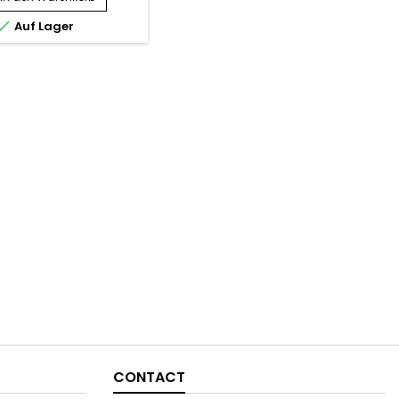
schwarzes Rizinusöl, immer rein
 Black Castor Oil Edge
und natürlich, hilft bei der

Auf Lager
Gel glättet, stärkt die
Behandlung trockener, juckender
 beseitigt Kräuselungen
Kopfhaut und...
t für herrlichen Glanz,
s die Frisur dauerhaft
, ohne Rückstände zu...
CONTACT