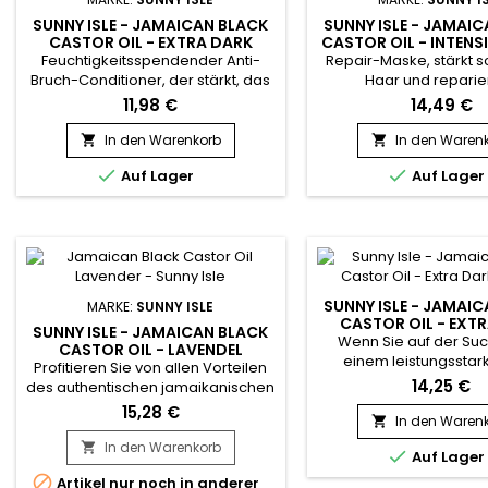
SUNNY ISLE - JAMAICAN BLACK
SUNNY ISLE - JAMAI
CASTOR OIL - EXTRA DARK
CASTOR OIL - INTENSI
HYDRATATION CONDITIONER
MASQUE
Feuchtigkeitsspendender Anti-
Repair-Maske, stärkt 
Bruch-Conditioner, der stärkt, das
Haar und reparie
Wachstum stimuliert, beim
tiefenwirksam. Sunn
11,98 €
14,49 €
Entwirren hilft und trockene und
Jamaican Black Cas
juckende Kopfhaut behandelt.
Intensive Repair Masqu
In den Warenkorb
In den Waren


Sunny Isle Extra Dark Jamaican
tief nährende 


Auf Lager
Auf Lager
Black Castor Oil Conditioner
feuchtigkeitsspenden
enthält Weizenprotein, um das
die die Widerstandsk
Haar zu stärken und zu reparieren.
Haares verbessert und g
Dieser Conditioner ist ideal, um
das Wachstum, 
trockenes, strapaziertes oder
Geschmeidigkeit und 
chemisch...
fördert.Distel- und Tra
die reich an..
SUNNY ISLE - JAMAI
MARKE:
SUNNY ISLE
CASTOR OIL - EXT
SUNNY ISLE - JAMAICAN BLACK
236ML
Wenn Sie auf der Su
CASTOR OIL - LAVENDEL
einem leistungsstar
Profitieren Sie von allen Vorteilen
vielseitigen Haar
14,25 €
des authentischen jamaikanischen
Hautpflegeprodukt sind
schwarzen Rizinusöls mit dem
15,28 €
bei Sunny Isle Extra Da
In den Waren

belebenden Duft von Lavendel.
Black Castor Oil 
Diese Formel kombiniert
In den Warenkorb


Auf Lager
richtig.&nbsp; Dieses kr
wirksames jamaikanisches
ist wirksam zur Behan

Artikel nur noch in anderer
schwarzes Rizinusöl und reines