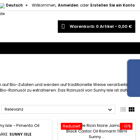

Deutsch
Willkommen,
Anmelden
oder
Erstellen Sie ein Konto
uche
Warenkorb
0
Artikel -
0,00 €
auf Bio-Zutaten und werden auf traditionelle Weise verarbeitet.
izinusöl zu extrahieren. Das Rizinusöl von Sunny Isle ist dafür



Relevanz
Reduziert
-10%
RKE:
SUNNY ISLE