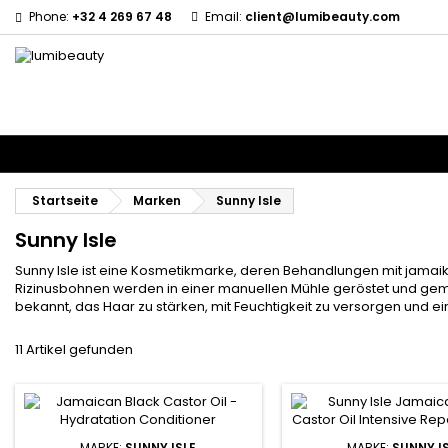
Phone:
+32 4 269 67 48
Email:
client@lumibeauty.com
Menu
Marken
Haarpfleg
Körper- und Gesichtspflege
Kinder
Z
Startseite
Marken
Sunny Isle
Sunny Isle
Sunny Isle ist eine Kosmetikmarke, deren Behandlungen mit jamaika
Rizinusbohnen werden in einer manuellen Mühle geröstet und gemahl
bekannt, das Haar zu stärken, mit Feuchtigkeit zu versorgen und e
11 Artikel gefunden
MARKE:
SUNNY ISLE
MARKE:
SUNNY I