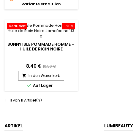
trockenem, strapaz
Variante erhältlich
ätherisches Lavendelöl zur
Haar.&nbsp; Es eignet
wirksamen Behandlung und Pflege
gut zur Verbesseru
von Haar und Haut. Lavendelöl ist
Aussehens von Augenb
einer der bekanntesten Düfte in
Wimpern...
der Welt der Aromen...
Reduziert
-20%
SUNNY ISLE POMMADE HOMME –
HUILE DE RICIN NOIRE
JAMAÏCAINE 113 G
8,40 €
10,50 €
In den Warenkorb


Auf Lager
1 - 11 von 11 Artikel(n)
ARTIKEL
LUMIBEAUTY