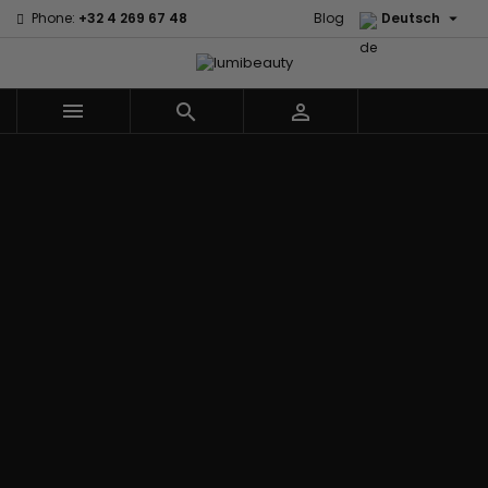

Phone:
+32 4 269 67 48
Blog
Deutsch



Menu
Marken
60 secondes
Civic Cream
Em2h
Creme Of
Affirm
Nature
Izzy Coiffe
Palmers
Alikay Naturals
Curls
Jessicurl
Premium
Agadir
CurlyWorld
Kee Mee Lissage
Keratin Caviar
Ambi Skin
Dark and
Coréen
PureScalp Hair
Care
Lovely
KeraCare
Spa
ApHogee
Design
Keraplex
Rafete Skin
As I Am
Essentials
Kinky Curly
Shea Moisture
Avlon Texture
DevaCurl
Lyscia Glättung
Shea Moisture -
Release
Dudu-Osun
mit Tanin
KIDS
BaByliss Pro
Eco Styler
Makari de Suisse
Sibel
Biopeptides -
Em2h
Makari Bébé
Skin Light
EM2H
EM2H
Mielle Organics
Sunny Isle
Black
Professionnel
Miss Jessie's
Syntonics