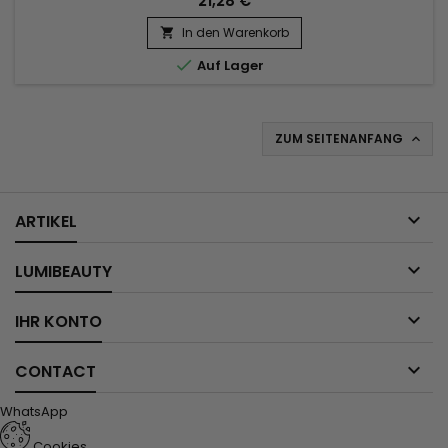
21,28 €
In den Warenkorb


Auf Lager
ZUM SEITENANFANG


ARTIKEL

LUMIBEAUTY

IHR KONTO

CONTACT
WhatsApp
Cookies