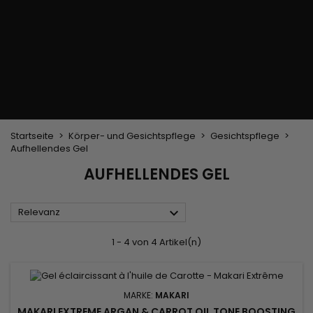
Trockenbürste
Weben und Extensions
Brasilianische Webstoffe
Perücken und Postiches
Clip-Extensions
Natürliche Perücken
Clips zum Trennen von Strähnen
Synthetische Perücken
Top Closures
Postiches
Keratin-Extensions
Startseite
Körper- und Gesichtspflege
Gesichtspflege
Aufhellendes Gel
AUFHELLENDES GEL

Relevanz
1 - 4 von 4 Artikel(n)
MARKE:
MAKARI
MAKARI EXTREME ARGAN & CARROT OIL TONE BOOSTING