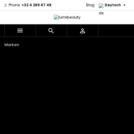

Phone:
+32 4 269 67 48
Blog
Deutsch



Menu
Marken
60 secondes
Civic Cream
Em2h
Creme Of
Affirm
Nature
Izzy Coiffe
Palmers
Alikay Naturals
Curls
Jessicurl
Premium
Agadir
CurlyWorld
Kee Mee Lissage
Keratin Caviar
Ambi Skin
Dark and
Coréen
PureScalp Hair
Care
Lovely
KeraCare
Spa
ApHogee
Design
Keraplex
Rafete Skin
As I Am
Essentials
Kinky Curly
Shea Moisture
Avlon Texture
DevaCurl
Lyscia Glättung
Shea Moisture -
Release
Dudu-Osun
mit Tanin
KIDS
BaByliss Pro
Eco Styler
Makari de Suisse
Sibel
Biopeptides -
Em2h
Makari Bébé
Skin Light
EM2H
EM2H
Mielle Organics
Sunny Isle
Black
Professionnel
Miss Jessie's
Syntonics