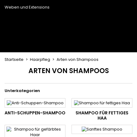
Trockenbürste
Weben und Extensions
Brasilianische Webstoffe
Perücken und Postiches
Clip-Extensions
Natürliche Perücken
Clips zum Trennen von Strähnen
Synthetische Perücken
Top Closures
Postiches
Keratin-Extensions
Startseite
Haarpfleg
Arten von Shampoos
ARTEN VON SHAMPOOS
Unterkategorien
Rejoignez le Clu
Privé Lumibeaut
ANTI-SCHUPPEN-SHAMPOO
SHAMPOO FÜR FETTIGES
HAA
Recevez -10% immédiatement 
accès prioritaire aux nouveautés