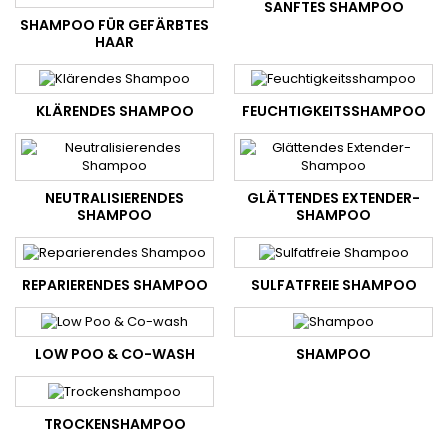
SANFTES SHAMPOO
SHAMPOO FÜR GEFÄRBTES
Email
HAAR
KLÄRENDES SHAMPOO
FEUCHTIGKEITSSHAMPOO
Je Profite de mes avantages
NON, MERCI
NEUTRALISIERENDES
GLÄTTENDES EXTENDER-
SHAMPOO
SHAMPOO
REPARIERENDES SHAMPOO
SULFATFREIE SHAMPOO
LOW POO & CO-WASH
SHAMPOO
TROCKENSHAMPOO