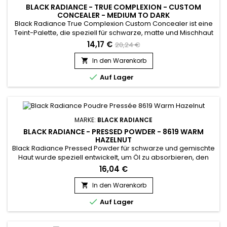
BLACK RADIANCE - TRUE COMPLEXION - CUSTOM
CONCEALER - MEDIUM TO DARK
Black Radiance True Complexion Custom Concealer ist eine
Teint-Palette, die speziell für schwarze, matte und Mischhaut
entwickelt wurde. Zwei teintkorrigierende Farben, die die
14,17 €
20,24 €
Haut abdecken, vereinheitlichen und selbst die sichtbarsten
Unvollkommenheiten kaschieren: Narben, Altersflecken,
In den Warenkorb

Sonnenflecken oder Defekte im Zusammenhang mit einem...

Auf Lager
MARKE:
BLACK RADIANCE
BLACK RADIANCE - PRESSED POWDER - 8619 WARM
HAZELNUT
Black Radiance Pressed Powder für schwarze und gemischte
Haut wurde speziell entwickelt, um Öl zu absorbieren, den
Hautton auszugleichen und Glanz zu minimieren. Es
16,04 €
garantiert ein zartes Finish, glatt und weich wie Seide. Black
Radiance Pressed Powder ist in mehreren Farbtönen
In den Warenkorb

erhältlich, um besser zu Ihrem Hautton zu passen und Ihnen

Auf Lager
die Möglichkeit zu...