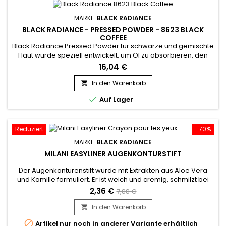
MARKE:
BLACK RADIANCE
BLACK RADIANCE - PRESSED POWDER - 8623 BLACK
COFFEE
Black Radiance Pressed Powder für schwarze und gemischte
Haut wurde speziell entwickelt, um Öl zu absorbieren, den
Hautton auszugleichen und Glanz zu minimieren. Es
16,04 €
garantiert ein zartes Finish, glatt und weich wie Seide. Black
Radiance Pressed Powder ist in mehreren Farbtönen
In den Warenkorb

erhältlich, um besser zu den warmen und kühlen Variationen

Auf Lager
Ihres Hauttons zu...
Reduziert
-70%
MARKE:
BLACK RADIANCE
MILANI EASYLINER AUGENKONTURSTIFT
Der Augenkonturenstift wurde mit Extrakten aus Aloe Vera
und Kamille formuliert. Er ist weich und cremig, schmilzt bei
Kontakt mit der Haut und sorgt für einen intensiven Lidstrich. Er
2,36 €
7,88 €
ist deckend und wasserfest, betont die Intensität des Blicks
und hilft, professionelle Ergebnisse rund um die Augenpartie
In den Warenkorb

zu erzielen. Sicher für empfindliche Augen.

Artikel nur noch in anderer Variante erhältlich