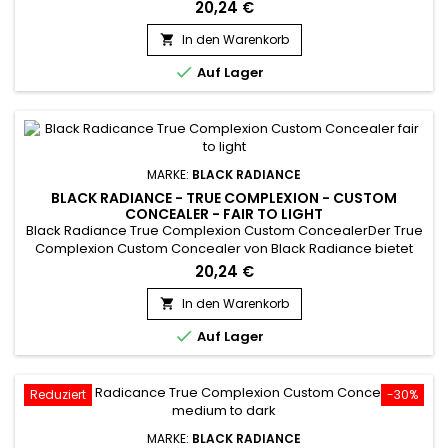
zwei Farbtöne, mit denen Sie Ihre Problemzonen individuell
20,24 €
abdecken können. Dieser Concealer bietet eine mäßige bis
vollständige Deckkraft und gleitet seidenweich über die
In den Warenkorb

Haut.&nbsp; Er stellt sich der Herausforderung hartnäckiger

Auf Lager
Augenringe,...
MARKE:
BLACK RADIANCE
BLACK RADIANCE - TRUE COMPLEXION - CUSTOM
CONCEALER - FAIR TO LIGHT
Black Radiance True Complexion Custom ConcealerDer True
Complexion Custom Concealer von Black Radiance bietet
zwei Farbtöne, mit denen Sie Ihre Problemzonen individuell
20,24 €
abdecken können.&nbsp; Dieser Concealer bietet eine
mäßige bis vollständige Deckkraft und gleitet seidenweich
In den Warenkorb

über die Haut.&nbsp; Er stellt sich der Herausforderung

Auf Lager
hartnäckiger...
Reduziert
-30%
MARKE:
BLACK RADIANCE