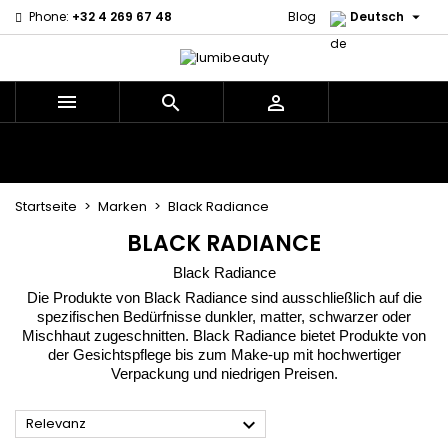

Phone:
+32 4 269 67 48
Blog
Deutsch



Menu
Marken
Haarpfleg
Körper- und Gesichtspflege
Kinder
Zubehör
Weben und Extensions
Startseite
Marken
Black Radiance
BLACK RADIANCE
Black Radiance
Die Produkte von Black Radiance sind ausschließlich auf die
spezifischen Bedürfnisse dunkler, matter, schwarzer oder
Mischhaut zugeschnitten. Black Radiance bietet Produkte von
der Gesichtspflege bis zum Make-up mit hochwertiger
Verpackung und niedrigen Preisen.

Relevanz