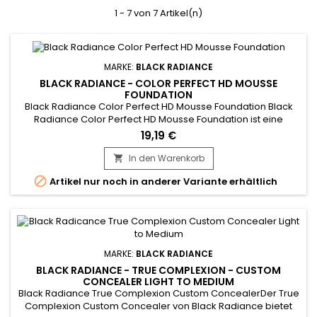
1 - 7 von 7 Artikel(n)
MARKE:
BLACK RADIANCE
BLACK RADIANCE - COLOR PERFECT HD MOUSSE
FOUNDATION
Black Radiance Color Perfect HD Mousse Foundation Black
Radiance Color Perfect HD Mousse Foundation ist eine
hochpigmentierte Foundation mit mittlerer bis voller
19,19 €
Deckkraft, die den idealen Teint zum Vorschein bringt. Die
reichhaltige, lang anhaltende Foundation verwandelt sich
In den Warenkorb

von einer cremigen Mousse in einen federleichten Puder für

Artikel nur noch in anderer Variante erhältlich
ein makelloses,...
MARKE:
BLACK RADIANCE
BLACK RADIANCE - TRUE COMPLEXION - CUSTOM
CONCEALER LIGHT TO MEDIUM
Black Radiance True Complexion Custom ConcealerDer True
Complexion Custom Concealer von Black Radiance bietet