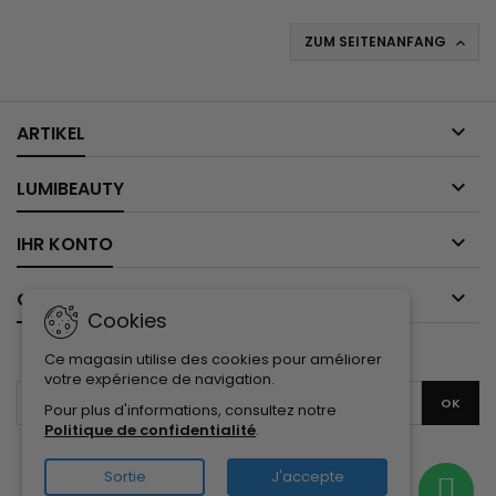
ZUM SEITENANFANG


ARTIKEL

LUMIBEAUTY

IHR KONTO

CONTACT
Cookies
NEWSLETTER
Ce magasin utilise des cookies pour améliorer
votre expérience de navigation.
Pour plus d'informations, consultez notre
Politique de confidentialité
.
Facebook
Twitter
YouTube
Pinterest
Instagram
Sortie
J'accepte