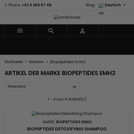

Phone:
+32 4 269 67 48
Blog
Deutsch



Menu
Marken
Haarpfleg
Körper- und Gesichtspflege
Kinder
Zubehör
Weben und Extensions
Startseite
Marken
Biopeptides Emh2
ARTIKEL DER MARKE BIOPEPTIDES EMH2

Relevanz
1 - 4 von 4 Artikel(n)
MARKE:
BIOPEPTIDES EMH2
BIOPEPTIDES DETOXIFYING SHAMPOO