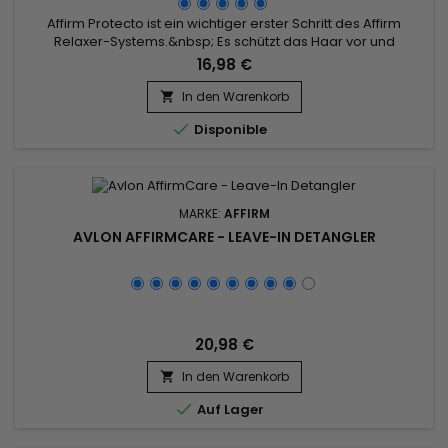
Affirm Protecto ist ein wichtiger erster Schritt des Affirm
Relaxer-Systems.&nbsp; Es schützt das Haar vor und
während der Entspannungsphase und legt den Grundstein
16,98 €
für ein gelungenes Relaxer-Erlebnis.&nbsp; Pre-Relaxer
Conditioner, der während des Relaxers tief in die Haarfaser
In den Warenkorb

eindringt, wenn der pH-Wert des Haares relativ hoch ist und

Disponible
die Nagelhaut...
MARKE:
AFFIRM
AVLON AFFIRMCARE - LEAVE-IN DETANGLER
20,98 €
In den Warenkorb


Auf Lager