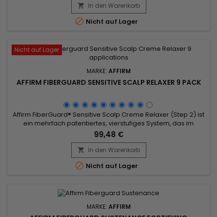
Complex (FSC), stärkt es die Haarstruktur beim Glätten,
In den Warenkorb

verleiht dem Haar nach dem Glätten mehr Elastizität und...

Nicht auf Lager
Nicht auf Lager
MARKE:
AFFIRM
AFFIRM FIBERGUARD SENSITIVE SCALP RELAXER 9 PACK
Affirm FiberGuard® Sensitive Scalp Creme Relaxer (Step 2) ist
ein mehrfach patentiertes, vierstufiges System, das im
Vergleich zu herkömmlichen Relaxern bis zu 40 % mehr Kraft
99,48 €
im Haar bewahrt.&nbsp; Die Formel enthält den exklusiven
Fiber Strengthening Complex (FSC) von Avlon, der die Struktur
In den Warenkorb

der Haarfaser während des Relaxens stärkt.

Nicht auf Lager
MARKE:
AFFIRM