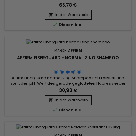
nach der chemischen Behandlung.&nbsp; Pflegt das Haar
65,78 €
vor, während und nach der chemischen Verarbeitung.&nbsp;
Formuliert mit Avlons exklusivem Fiber Strengthening
In den Warenkorb

Complex (FSC), der die Haarfaserstruktur beim Entspannen

Disponible
stärkt.&nbsp;...
MARKE:
AFFIRM
AFFIRM FIBERGUARD - NORMALIZING SHAMPOO
Affirm Fiberguard Normalizing Shampoo neutralisiert und
stellt den pH-Wert des gerade geglätteten Haares wieder
her.&nbsp; Feuchtigkeitsspendende Formel, dieses
30,98 €
neutralisierende Shampoo von Affirm sorgt für eine
vollständige Normalisierung nach dem Glätten und entfernt
In den Warenkorb

alle Reste des Relaxers. Affirm Fiberguard Normalizing

Disponible
Shampoo enthält Argan-,...
MARKE:
AFFIRM