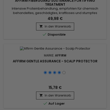
AFFIRM FIBERGUARD SUSTENANCE FORTIFYING
TREATMENT
Intensive Proteinbehandlung, empfohlen für chemisch
behandeltes, geschädigtes, kraftloses und stumpfes
Haar.&nbsp; Es normalisiert den pH-Wert des Haares nach
49,98 €
der Reparatur durch chemische Behandlungen und spendet
tief Feuchtigkeit, verleiht der Haarfaser Weichheit und
In den Warenkorb

Geschmeidigkeit. &nbsp;Affirm Fiberguard Sustenance

Disponible
Fortifying Treatment ist eine...
MARKE:
AFFIRM
AFFIRM GENTLE ASSURANCE - SCALP PROTECTOR
15,78 €
In den Warenkorb


Auf Lager