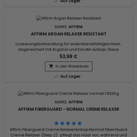

Auf Lager
für...
MARKE:
AFFIRM
AFFIRM ARGAN RELAXER RESISTANT
Lockerungsbehandlung für widerstandsfähiges Haar,
angereichert mit Arganöl und Keratin.&nbsp; Diese
Behandlung wurde speziell entwickelt, um selbst das
53,98 €
widerspenstigste Haar zu bändigen. Verwandelt enge
Locken und Frizz in glattes, seidiges Haar. Die Formel von
In den Warenkorb

Affirm Relaxer Argan dringt tief in die Haarfaser ein und richtet

Auf Lager
die Verbindungen sanft neu...
MARKE:
AFFIRM
AFFIRM FIBERGUARD - NORMAL CREME RELAXER
Affirm Fiberguard Creme Relaxer&nbsp;Normal FiberGuard
Creme Relaxer (Step 2) : pflegt das Haar vor, während und