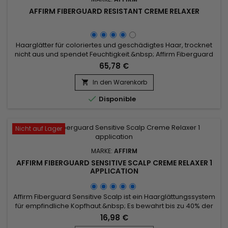
AFFIRM FIBERGUARD RESISTANT CREME RELAXER
Haarglätter für coloriertes und geschädigtes Haar, trocknet
nicht aus und spendet Feuchtigkeit.&nbsp; Affirm Fiberguard
Creme Relaxer zieht schnell ein, lockert das Haar
65,78 €
gleichmäßig und lässt sich schnell ausspülen. &nbsp;Affirm
Fiberguard Haarglätter für coloriertes Haar schützt Ihr Haar
In den Warenkorb

vor, während und nach der chemischen Behandlung. Affirm...

Disponible
Nicht auf Lager
MARKE:
AFFIRM
AFFIRM FIBERGUARD SENSITIVE SCALP CREME RELAXER 1
APPLICATION
Affirm Fiberguard Sensitive Scalp ist ein Haarglättungssystem
für empfindliche Kopfhaut.&nbsp; Es bewahrt bis zu 40% der
Stärke des Haares im Vergleich zu herkömmlichen
16,98 €
Relaxern.&nbsp; Formuliert mit einem exklusiven Avlon