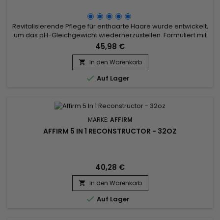
Revitalisierende Pflege für enthaarte Haare wurde entwickelt,
um das pH-Gleichgewicht wiederherzustellen. Formuliert mit
Argan-, Pequi- und Buriti-Öl, verstärkt durch Keratin und
45,98 €
Ceramide, um das Haar wieder aufzubauen und
tiefenwirksam mit Feuchtigkeit zu versorgen. Fruchtextrakte
In den Warenkorb

fügen Vitamine und Antioxidantien hinzu und verbessern die

Auf Lager
allgemeine...
MARKE:
AFFIRM
AFFIRM 5 IN 1 RECONSTRUCTOR - 32OZ
40,28 €
In den Warenkorb


Auf Lager