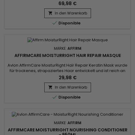
entspannt das Haar gleichzeitig auf hervorragende
69,98 €
Weise.&nbsp; Speziell formuliert für Kunden, die zu
Kopfhautreizungen neigen oder trockenes Haar und
In den Warenkorb

Kopfhaut haben.&nbsp; Flüssigkristalline Technologie für

Disponible
hervorragende Glättung.&nbsp;
MARKE:
AFFIRM
AFFIRMCARE MOISTURRIGHT HAIR REPAIR MASQUE
Avlon AffirmCare MoisturRight Hair Repair Keratin Mask wurde
für trockenes, strapaziertes Haar entwickelt und ist reich an
natürlichen Inhaltsstoffen wie Gelée Royale und Buriti-Öl,
29,98 €
spendet tief Feuchtigkeit und fördert das
Haarwachstum.&nbsp; Affirm MoisturRight reparierende und
In den Warenkorb

nährende Maske mit hoher Konzentration behandelt in der

Disponible
Tiefe.&nbsp; Es...
MARKE:
AFFIRM
AFFIRMCARE MOISTURRIGHT NOURISHING CONDITIONER
- 950ML