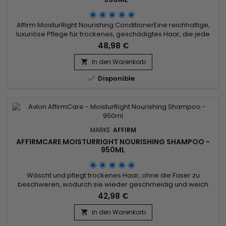
Affirm MoisturRight Nourishing ConditionerEine reichhaltige,
luxuriöse Pflege für trockenes, geschädigtes Haar, die jede
Haarsträhne von innen heraus mit Feuchtigkeit und
48,98 €
Nährstoffen versorgt.&nbsp; &nbsp;950ml
In den Warenkorb


Disponible
MARKE:
AFFIRM
AFFIRMCARE MOISTURRIGHT NOURISHING SHAMPOO -
950ML
Wäscht und pflegt trockenes Haar, ohne die Faser zu
beschweren, wodurch sie wieder geschmeidig und weich
wird. Die professionelle Formel des nährenden Affirm
42,98 €
MoisturRight-Shampoos ist sulfatfrei und mit Buriti- und
Arganölen angereichert. Sie beugt dem Austrocknen des
In den Warenkorb

Haares vor, revitalisiert es und verleiht geschädigtem Haar