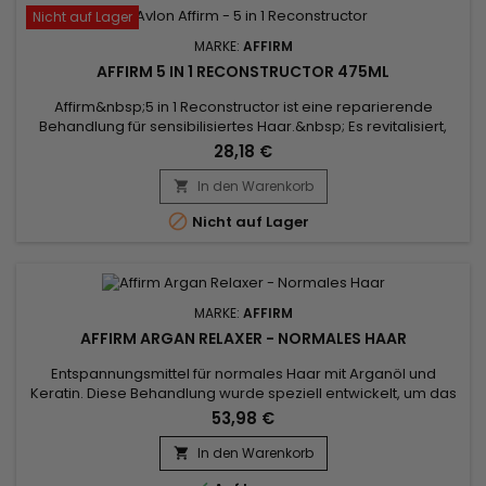
Nicht auf Lager
MARKE:
AFFIRM
AFFIRM 5 IN 1 RECONSTRUCTOR 475ML
Affirm&nbsp;5 in 1 Reconstructor ist eine reparierende
Behandlung für sensibilisiertes Haar.&nbsp; Es revitalisiert,
richtet die Nagelhaut neu aus und minimiert Brüche.&nbsp;
28,18 €
Angereichert mit Keratin und Karité-Butter ist Affirm 5 in 1
Reconstructor die ideale Behandlung, um sensibilisiertes
In den Warenkorb

Haar mit Feuchtigkeit zu versorgen und zu nähren, um...

Nicht auf Lager
MARKE:
AFFIRM
AFFIRM ARGAN RELAXER - NORMALES HAAR
Entspannungsmittel für normales Haar mit Arganöl und
Keratin. Diese Behandlung wurde speziell entwickelt, um das
widerspenstigste Haar zu bändigen. Sie verwandelt feste
53,98 €
Locken und Kräuselungen in glattes, seidiges Haar.&nbsp; Die
Affirm Argan Relaxer-Formel dringt tief in die Haarfaser ein
In den Warenkorb

und richtet die Bindungen sanft neu aus. Arganöl, bekannt