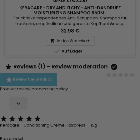
MARKE:
KERACARE
KERACARE - DRY AND ITCHY - ANTI-DANDRUFF
MOISTURIZING SHAMPOO 950ML
Feuchtigkeitsspendendes Anti-Schuppen-Shampoo für
trockene, empfindliche und gereizte Kopfhaut.&nbsp;
KeraCare Dry And Itchy Scalp Shampoo beseitigt alle Formen
32,98 €
von Unreinheiten, ohne die Kopfhaut auszutrocknen, nährt,
erleichtert das Entwirren und reguliert die Talgproduktion,
In den Warenkorb

während es gleichzeitig effektiv Juckreiz, Schuppen und

Auf Lager
Trockenheit der...
Reviews (1) - Review moderation



Review the product
Product review processing policy






Keracare - Conditioning Creme Hairdress - 115g
Bon produit