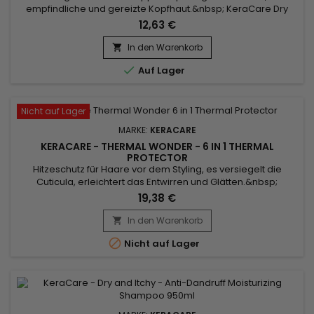
empfindliche und gereizte Kopfhaut.&nbsp; KeraCare Dry
And Itchy Anti-Dandruff Conditioner spendet Feuchtigkeit,
12,63 €
erleichtert das Entwirren, stärkt die Haarstruktur, reduziert
Juckreiz und Reizungen der Kopfhaut.&nbsp; Der nährende
In den Warenkorb

Anti-Schuppen-Conditioner von KeraCare bekämpft effektiv

Auf Lager
Schuppen und Juckreiz...
Nicht auf Lager
MARKE:
KERACARE
KERACARE - THERMAL WONDER - 6 IN 1 THERMAL
PROTECTOR
Hitzeschutz für Haare vor dem Styling, es versiegelt die
Cuticula, erleichtert das Entwirren und Glätten.&nbsp;
Angereichert mit Marula-Öl, das reich an Antioxidantien und
19,38 €
essentiellen Fettsäuren ist, um Haare vor Schäden durch
Hitze zu nähren und zu schützen.&nbsp; Aloe Vera, reich an
In den Warenkorb

Vitaminen, hilft, das Haar zu beruhigen, zu pflegen und den...

Nicht auf Lager