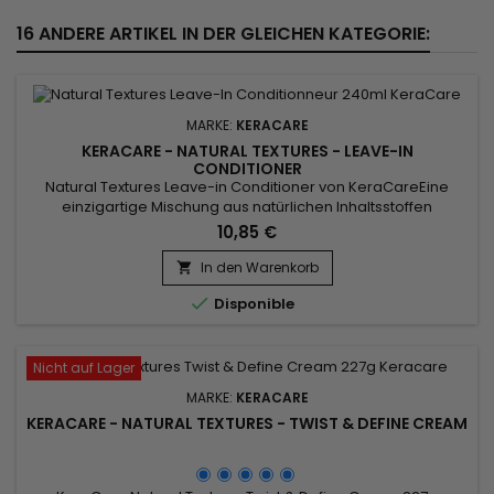
16 ANDERE ARTIKEL IN DER GLEICHEN KATEGORIE:
MARKE:
KERACARE
KERACARE - NATURAL TEXTURES - LEAVE-IN
CONDITIONER
Natural Textures Leave-in Conditioner von KeraCareEine
einzigartige Mischung aus natürlichen Inhaltsstoffen
(ayurvedische Kräuterextrakte : Amla, Shikakai, Argan- und
10,85 €
Abessinieröl), um gut zu entwirren.&nbsp; Ohne Ausspülen
versorgt es das Haar intensiv mit Feuchtigkeit und pflegt es,
In den Warenkorb

definiert Locken und beugt Frizz vor.

Disponible
Nicht auf Lager
MARKE:
KERACARE
KERACARE - NATURAL TEXTURES - TWIST & DEFINE CREAM