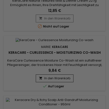
KeraCare Natural TexturesTwist & Define Cream 227g
Ermöglicht es Ihnen, Ihre Drehfähigkeit mit Leichtigkeit zu
maximieren! Nach dem Trocknen erhält das Haar dank
12,85 €
dieser nicht abblätternden, pflanzlichen, reichhaltigen Formel
die gewünschte Form und die gewünschte Lockenstruktur.
In den Warenkorb

Verleiht dem Haar reichlich Glanz durch natürliche Argan-,...

Nicht auf Lager
MARKE:
KERACARE
KERACARE - CURLESSENCE - MOISTURIZING CO-WASH
KeraCare Curlessence Moisture Co-Wash ist ein sulfatfreier
Pflegereiniger, der trockenes Haar mit Feuchtigkeit versorgt,
natürliche Locken entwirrt und definiert.&nbsp; KeraCare
9,84 €
Curlessence Moisture Co-Wash enthält schwarzes Rizinusöl
und Kokosnussöl und verleiht dem Haar Geschmeidigkeit und
In den Warenkorb

Glanz.&nbsp; KeraCare Curlessence Co-Wash ist die ideale...

Auf Lager