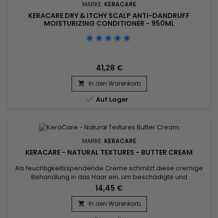
MARKE:
KERACARE
KERACARE DRY & ITCHY SCALP ANTI-DANDRUFF
MOISTURIZING CONDITIONER - 950ML
41,28 €
In den Warenkorb


Auf Lager
MARKE:
KERACARE
KERACARE - NATURAL TEXTURES - BUTTER CREAM
Als feuchtigkeitsspendende Creme schmilzt diese cremige
Behandlung in das Haar ein, um beschädigte und
geschwächte Haarlängen Tag für Tag zu restrukturieren und
14,45 €
zu stärken.&nbsp; Die mit Sheabutter, Kakaobutter, Shikakai-
und Arganöl formulierte KeraCare Natural Textures
In den Warenkorb

Buttercreme umhüllt und entwirrt das Haar und verleiht ihm