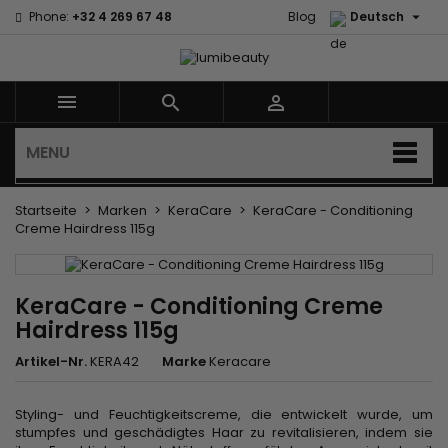

Phone:
+32 4 269 67 48
Blog
Deutsch



MENU
Startseite
Marken
KeraCare
KeraCare - Conditioning
Creme Hairdress 115g
KeraCare - Conditioning Creme
Hairdress 115g
Artikel-Nr.
KERA42
Marke
Keracare
Styling- und Feuchtigkeitscreme, die entwickelt wurde, um
stumpfes und geschädigtes Haar zu revitalisieren, indem sie