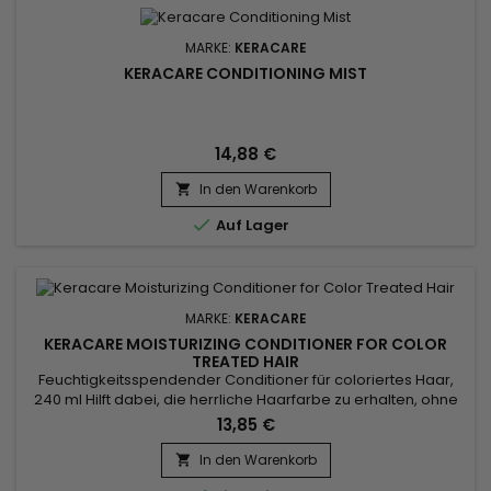
MARKE:
KERACARE
KERACARE CONDITIONING MIST
14,88 €
In den Warenkorb


Auf Lager
MARKE:
KERACARE
KERACARE MOISTURIZING CONDITIONER FOR COLOR
TREATED HAIR
Feuchtigkeitsspendender Conditioner für coloriertes Haar,
240 ml Hilft dabei, die herrliche Haarfarbe zu erhalten, ohne
auf gesundes Haar zu verzichten.&nbsp; Der exklusive
13,85 €
patentierte Fiber Strengthening Complex schützt das Haar
vor thermischen und mechanischen Schäden.&nbsp; Stärkt
In den Warenkorb

das Haar zwischen den Farbbehandlungen.&nbsp; Minimiert