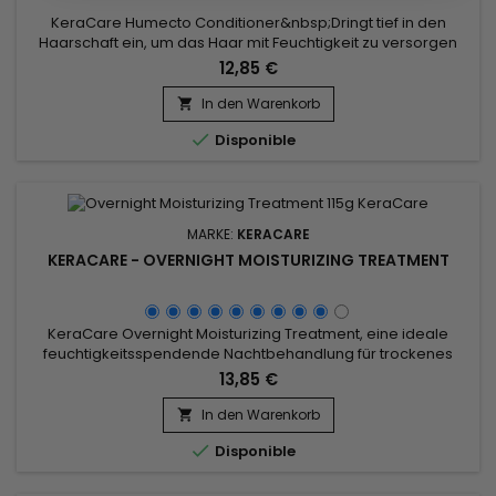
KeraCare Humecto Conditioner&nbsp;Dringt tief in den
Haarschaft ein, um das Haar mit Feuchtigkeit zu versorgen
und zu befeuchten.&nbsp; Verbessert die
12,85 €
Oberflächenporosität des Haares, was zu einer weicheren
Haarstruktur führt. Verringert die Reibung zwischen den
In den Warenkorb

Haarsträhnen zwischen den Fasern, um Haarbruch zu

Disponible
verhindern.&nbsp; Lässt das Haar gesund...
MARKE:
KERACARE
KERACARE - OVERNIGHT MOISTURIZING TREATMENT
KeraCare Overnight Moisturizing Treatment, eine ideale
feuchtigkeitsspendende Nachtbehandlung für trockenes
Haar.&nbsp; KeraCare Overnight basiert auf Sonnenblumen-
13,85 €
und Kokosnussöl mit feuchtigkeitsspendenden und
erweichenden Eigenschaften und macht die Haut weich,
In den Warenkorb

verleiht Geschmeidigkeit und spendet tiefe

Disponible
Feuchtigkeit.&nbsp; Anti-Frizz, es entwirrt...