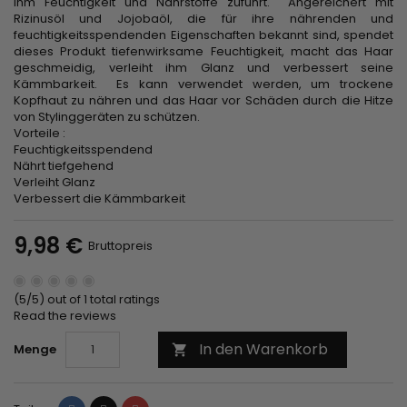
ihm Feuchtigkeit und Nährstoffe zuführt. Angereichert mit
Rizinusöl und Jojobaöl, die für ihre nährenden und
feuchtigkeitsspendenden Eigenschaften bekannt sind, spendet
dieses Produkt tiefenwirksame Feuchtigkeit, macht das Haar
geschmeidig, verleiht ihm Glanz und verbessert seine
Kämmbarkeit. Es kann verwendet werden, um trockene
Kopfhaut zu nähren und das Haar vor Schäden durch die Hitze
von Stylinggeräten zu schützen.
Vorteile :
Feuchtigkeitsspendend
Nährt tiefgehend
Verleiht Glanz
Verbessert die Kämmbarkeit
9,98 €
Bruttopreis
(5/5) out of 1 total ratings
Read the reviews
In den Warenkorb
Menge
