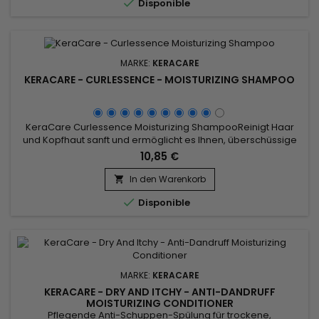

Disponible
das...
MARKE:
KERACARE
KERACARE - CURLESSENCE - MOISTURIZING SHAMPOO
KeraCare Curlessence Moisturizing ShampooReinigt Haar
und Kopfhaut sanft und ermöglicht es Ihnen, überschüssige
Stylingproduktablagerungen zu entfernen, ohne alle
10,85 €
natürlichen Öle zu entfernen! Spendet wunderbar
Feuchtigkeit, entwirrt und verleiht Glanz.&nbsp;
In den Warenkorb


Disponible
MARKE:
KERACARE
KERACARE - DRY AND ITCHY - ANTI-DANDRUFF
MOISTURIZING CONDITIONER
Pflegende Anti-Schuppen-Spülung für trockene,