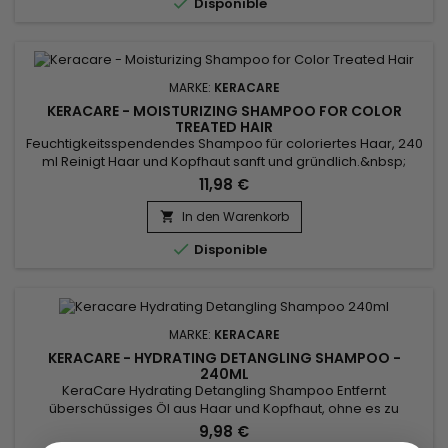

Disponible
Weichheit,...
MARKE:
KERACARE
KERACARE - MOISTURIZING SHAMPOO FOR COLOR
TREATED HAIR
Feuchtigkeitsspendendes Shampoo für coloriertes Haar, 240
ml Reinigt Haar und Kopfhaut sanft und gründlich.&nbsp;
Schützt das Haar vor der verblassenden und stumpfen
11,98 €
Wirkung von UV-Strahlen.&nbsp; Minimiert das Ausbleichen
der Farbe.&nbsp;
In den Warenkorb


Disponible
MARKE:
KERACARE
KERACARE - HYDRATING DETANGLING SHAMPOO -
240ML
KeraCare Hydrating Detangling Shampoo Entfernt
überschüssiges Öl aus Haar und Kopfhaut, ohne es zu
strapazieren.&nbsp; Verringert die Reibung zwischen den
9,98 €
Fasern.&nbsp; Repariert beschädigte Stellen entlang des