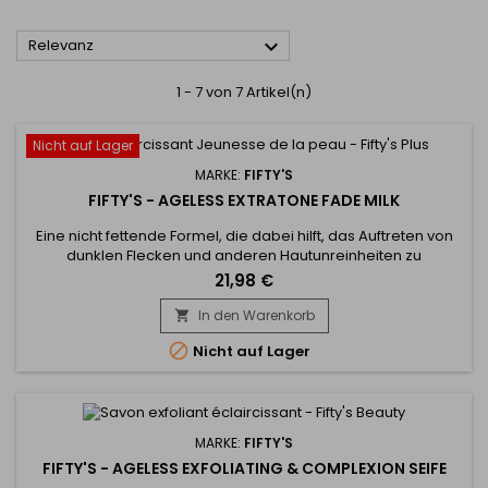

Relevanz
1 - 7 von 7 Artikel(n)
Nicht auf Lager
MARKE:
FIFTY'S
FIFTY'S - AGELESS EXTRATONE FADE MILK
Eine nicht fettende Formel, die dabei hilft, das Auftreten von
dunklen Flecken und anderen Hautunreinheiten zu
reduzieren und strahlender Haut einen strahlenden Teint zu
21,98 €
verleihen.&nbsp; Es trägt aktiv dazu bei, das Gefühl einer
strafferen Haut zu fördern, Falten und feine Linien im Gesicht
In den Warenkorb

zu bekämpfen und der Haut eine wunderbare Glätte und

Nicht auf Lager
Spannkraft...
MARKE:
FIFTY'S
FIFTY'S - AGELESS EXFOLIATING & COMPLEXION SEIFE