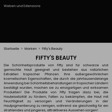
Trockenbürste
Weben und Extensions
Brasilianische Webstoffe
Perücken und Postiches
Clip-Extensions
Natürliche Perücken
Clips zum Trennen von Strähnen
Synthetische Perücken
Top Closures
Postiches
Keratin-Extensions
Startseite
Marken
Fifty's Beauty
FIFTY'S BEAUTY
Die Schönheitsprodukte von Fifty sind für schwarze und
gemischte Haut geeignet und bestehen aus natürlichen
Extrakten tropischer Pflanzen. Ihre außergewöhnlichen
kosmetischen Eigenschaften, die durch die jahrtausendelange
Anwendung bei Schönheitsbehandlungen in tropischen Ländern
bestätigt wurden, machen sie zu einzigartigen und wirksamen
Produkten! Die Produkte von Fifty tragen dazu bei, die
Hautelastizität zu fördern, Falten zu bekämpfen, die Haut mit
Feuchtigkeit zu versorgen und Veränderungen in der
Hautpigmentierung zu reinigen, während sie gleichzeitig für ein
strahlendes und jüngeres, attraktiveres Aussehen sorgen!