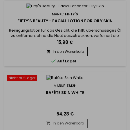
MARKE:
FIFTY'S
FIFTY'S BEAUTY - FACIAL LOTION FOR OILY SKIN
Reinigungslotion für das Gesicht, die hilft, überschüssiges Öl
zu entfernen, ohne die Haut auszutrocknen, verfeinert die
Poren, peelt und reduziert Hautunreinheiten und Glanz. Die
15,98 €
auf reinigender Salicylsäure basierende Fiftys Beauty
Purifying Lotion für fettige Haut kaschiert Unreinheiten und
In den Warenkorb

fördert das Eindringen ergänzender Wirkstoffe, peelt die...

Auf Lager
Nicht auf Lager
MARKE:
EM2H
RAFÈTE SKIN WHITE
54,28 €
In den Warenkorb
