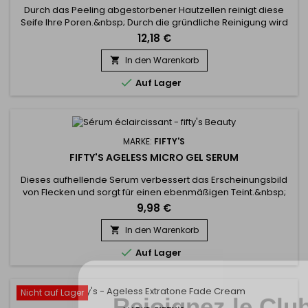
Durch das Peeling abgestorbener Hautzellen reinigt diese
Seife Ihre Poren.&nbsp; Durch die gründliche Reinigung wird
die Haut von abgestorbenen Zellen befreit, die das
12,18 €
Erscheinungsbild Ihrer Haut trüben können. Fifty's Ageless
Exfoliating & Complexion soap hilft, einen hellen und
In den Warenkorb

strahlenden Teint zu fördern. Die Seifen von Fifty sind mit...

Auf Lager
MARKE:
FIFTY'S
FIFTY'S AGELESS MICRO GEL SERUM
Dieses aufhellende Serum verbessert das Erscheinungsbild
von Flecken und sorgt für einen ebenmäßigen Teint.&nbsp;
Die leichte, nicht fettende Formel zieht schnell ein und
9,98 €
hinterlässt eine mit Feuchtigkeit versorgte, strahlende und
sichtbar hellere Haut. Mit dem aufhellenden Serum von Fifty's
In den Warenkorb

können Sie die aufhellende Wirkung der Milch

Auf Lager
verstärken.&nbsp;...
Rejoignez le Clu
Nicht auf Lager