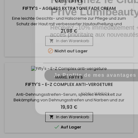
Privé Lumibeaut
MARKE:
FIFTY'S
FIFTY'S - AGELESS EXTRATONE FADE CREAM
Eine leichte Gesichts- und Halscreme zur Pflege und zum
Recevez -10% immédiatement 
Schutz der Haut mit verbesserter Hautaufhellung und
accès prioritaire aux nouveautés
Feuchtigkeitsversorgung für eine glattere und strahlendere
21,98 €
Haut. Die Ageless Extratone Cream Plus von Fifty's enthält eine
Email
exklusive Mischung aus Cashewnusskernöl und Sheabutter,
In den Warenkorb

die so formuliert ist, dass sie das Auftreten dunkler Flecken

Nicht auf Lager
für...
Je Profite de mes avantages
MARKE:
FIFTY'S
FIFTY'S - E-Z COMPLEX ANTI-VERGETURE
NON, MERCI
Anti-Dehnungsstreifen-Serum, speziell entwickelt zur
Bekämpfung von Dehnungsstreifen und Narben und zur
Vereinheitlichung des Teints. Der aus Cashewnussöl und
19,93 €
Lavendelöl hergestellte E-Z Anti-Stretch Mark Complex Fifty's
zieht schnell ein und macht die Haut weich und glatt. Es hilft,
In den Warenkorb

den Hautton auszugleichen und Ihre Haut gesund und

Auf Lager
jugendlich aussehen...