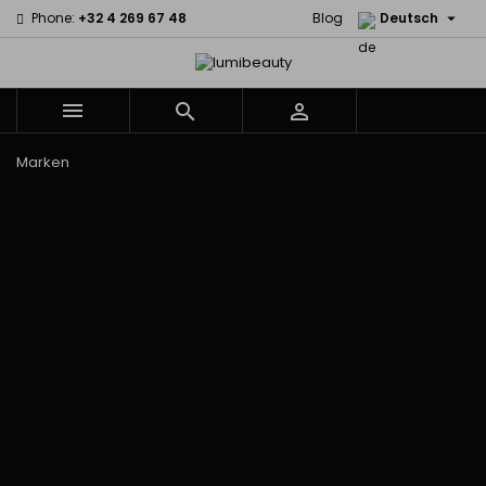

Phone:
+32 4 269 67 48
Blog
Deutsch



Menu
Marken
60 secondes
Civic Cream
Em2h
Creme Of
Affirm
Nature
Izzy Coiffe
Palmers
Alikay Naturals
Curls
Jessicurl
Premium
Agadir
CurlyWorld
Kee Mee Lissage
Keratin Caviar
Ambi Skin
Dark and
Coréen
PureScalp Hair
Care
Lovely
KeraCare
Spa
ApHogee
Design
Keraplex
Rafete Skin
As I Am
Essentials
Kinky Curly
Shea Moisture
Avlon Texture
DevaCurl
Lyscia Glättung
Shea Moisture -
Release
Dudu-Osun
mit Tanin
KIDS
BaByliss Pro
Eco Styler
Makari de Suisse
Sibel
Biopeptides -
Em2h
Makari Bébé
Skin Light
EM2H
EM2H
Mielle Organics
Sunny Isle
Black
Professionnel
Miss Jessie's
Syntonics