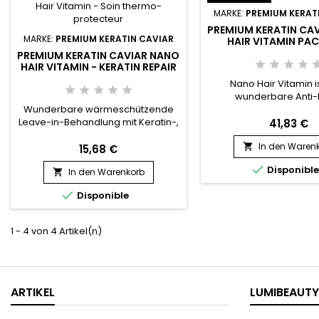
MARKE:
PREMIUM KERAT
PREMIUM KERATIN CA
MARKE:
PREMIUM KERATIN CAVIAR
HAIR VITAMIN PAC
PREMIUM KERATIN CAVIAR NANO
HAIR VITAMIN - KERATIN REPAIR
AND THERMOPROTECTIVE
Nano Hair Vitamin i
SPRAY
wunderbare Anti-F
Wunderbare wärmeschützende
Behandlung ohne Au
Leave-in-Behandlung mit Keratin-,
formuliert mit Kollagen,
41,83 €
Kollagen- und
Seidenproteinen. Geeign
In den Waren
Seidenproteinen.&nbsp; Anti-Frizz
Arten von Haar. Nano H

15,68 €
und für alle Haartypen geeignet,
repariert, nährt und hydr

Disponibl
In den Warenkorb
Nano Hair Vitamin Spray repariert,

der Tiefe alle besch
nährt und spendet tiefgehend
trockenen und poröse

Disponible
Feuchtigkeit für geschädigtes,
Nano Hair Vitamin fette
trockenes und poröses
schützt vor Hitze, entw
Haar.&nbsp; Nicht fettender
und...
1 - 4 von 4 Artikel(n)
Wärmeschutz, Nano Hair Vitamin
Spray entwirrt sanft, erleichtert
das...
ARTIKEL
LUMIBEAUTY