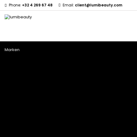
Phone:
+32 4 269 67 48
Email:
client@lumibeauty.com
Menu
Marken
60 secondes Em2h
Civic Cream
Izzy Coiffe
Affirm
Creme Of Nature
Jessicurl
Alikay Naturals
Curls
Kee Mee Lissage Co
Agadir
CurlyWorld
KeraCare
Ambi Skin Care
Dark and Lovely
Keraplex
ApHogee
Design Essentials
Kinky Curly
As I Am
DevaCurl
Lyscia Glättung mit T
Avlon Texture Release
Dudu-Osun
Makari de Suisse
BaByliss Pro
Eco Styler
Makari Bébé
Biopeptides - EM2H
Em2h
Mielle Organics
Black Radiance
EM2H Professionnel Kit
Miss Jessie's
Blind'Age Capillaire
Essential Keratin
Mizani
Boost K-Hair
Fifty's Beauty
Nano Hair Vitamin
Camille Rose
Floxia
Nubiance Paris