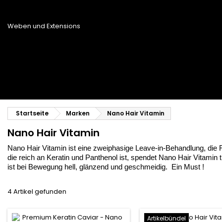
Glättungs- und Toupierkamm
Blas- und Trockenbürste
Weben und Extensions
Brasilianische Webstoffe
Perücken und Postiches
Clip-Extensions
Natürliche Perücken
Clips zum Trennen von Strähnen
Synthetische Perücken
Top Closures
Postiches
Keratin-Extensions
Startseite
Marken
Nano Hair Vitamin
Nano Hair Vitamin
Nano Hair Vitamin ist eine zweiphasige Leave-in-Behandlung, di
die reich an Keratin und Panthenol ist, spendet Nano Hair Vitamin 
ist bei Bewegung hell, glänzend und geschmeidig. Ein Must !
4 Artikel gefunden
Artikelbündel