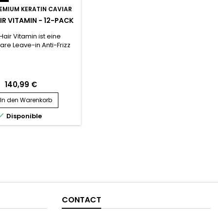
EMIUM KERATIN CAVIAR
R VITAMIN - 12-PACK
air Vitamin ist eine
re Leave-in Anti-Frizz
ie mit Keratin, Kollagen
protein hergestellt wird.
 alle Haartypen geeignet
n ohne Einschränkung
140,99 €
ndet werden, da es
igtes, trockenes und
In den Warenkorb
ar repariert, nährt und
hend mit Feuchtigkeit

Disponible
nbsp; Nano Hair Vitamin
ist ein nicht...
CONTACT