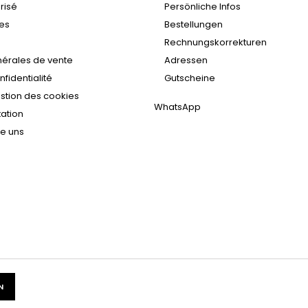
risé
Persönliche Infos
les
Bestellungen
Rechnungskorrekturen
nérales de vente
Adressen
nfidentialité
Gutscheine
estion des cookies
WhatsApp
tation
ie uns