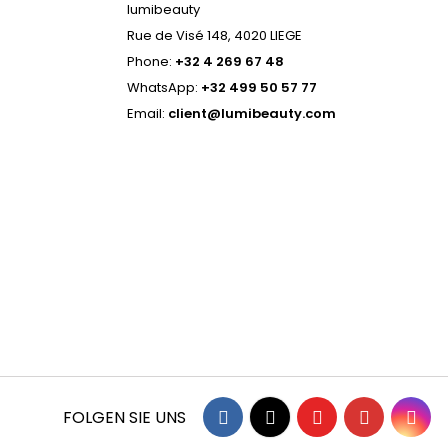
lumibeauty
Rue de Visé 148, 4020 LIEGE
Phone:
+32 4 269 67 48
WhatsApp:
+32 499 50 57 77
Email:
client@lumibeauty.com
Facebook
Twitter
YouTube
Pinterest
Ins
FOLGEN SIE UNS