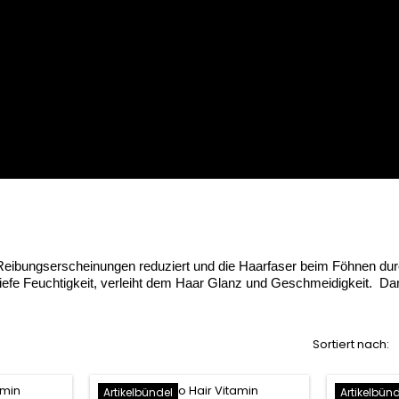
e Reibungserscheinungen reduziert und die Haarfaser beim Föhnen du
tiefe Feuchtigkeit, verleiht dem Haar Glanz und Geschmeidigkeit. Dan
Sortiert nach:
Artikelbündel
Artikelbün