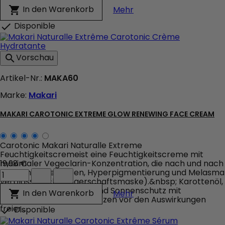
Action
Makari Multi-Action Ex
In den Warenkorb

Mehr
Extreme
Glow
Disponible

Revitalizing
Face
Serum
Vorschau

Produktmengenfeld
Artikel-Nr.:
MAKA60
Marke:
Makari
MAKARI CAROTONIC EXTREME GLOW RENEWING FACE CREAM
Carotonic Makari Naturalle Extreme
Feuchtigkeitscremeist eine Feuchtigkeitscreme mit
maximaler Vegeclarin-Konzentration, die nach und nach
19,98 €
Makari
Flecken, Aknenarben, Hyperpigmentierung und Melasma
Carotonic
verblasst (Schwangerschaftsmaske).&nbsp; Karottenöl,
Extreme
reich an Antioxidantien, und Sonnenschutz mit
Makari Carotonic Ext
In den Warenkorb

Mehr
Glow
Lichtschutzfaktor 15 schützen vor den Auswirkungen
Renewing
freier...
Disponible

Face