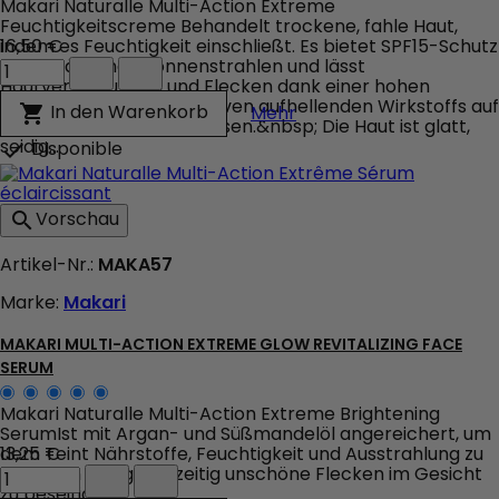
Makari Naturalle Multi-Action Extreme
Feuchtigkeitscreme Behandelt trockene, fahle Haut,
indem es Feuchtigkeit einschließt. Es bietet SPF15-Schutz
16,50 €
Multi-
vor schädlichen Sonnenstrahlen und lässt
Action
Hautverfärbungen und Flecken dank einer hohen
Extreme
Konzentration des exklusiven aufhellenden Wirkstoffs auf
Multi-Action Extreme G
In den Warenkorb

Mehr
Glow
pflanzlicher Basis verblassen.&nbsp; Die Haut ist glatt,
Revitalizing
seidig...
Disponible

Face
Cream
SPF
Vorschau

15
Produktmengenfeld
Artikel-Nr.:
MAKA57
Marke:
Makari
MAKARI MULTI-ACTION EXTREME GLOW REVITALIZING FACE
SERUM
Makari Naturalle Multi-Action Extreme Brightening
SerumIst mit Argan- und Süßmandelöl angereichert, um
dem Teint Nährstoffe, Feuchtigkeit und Ausstrahlung zu
13,25 €
Makari
verleihen und gleichzeitig unschöne Flecken im Gesicht
Multi-
zu beseitigen..