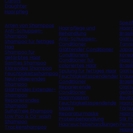
Carol's
Daughter
Haarpfleg
Spezi
Arten von Shampoos
Haarpflege und
Haarp
Anti-Schuppen-
Behandlung
Brasil
Shampoo
Anti-Schuppen-
Glätt
Shampoo für fettiges
Conditioner
Tanni
Haa
Glättender Conditioner
Japan
Shampoo für
Conditioners
korea
gefärbtes Haar
Conditioner für
Haarg
Sanftes Shampoo
coloriertes Haar
Brasil
Klärendes Shampoo
Spülung für fettiges Haar
Glätt
Feuchtigkeitsshampoo
Feuchtigkeitsspendender
kraus
Neutralisierendes
Conditioner
Brasil
Shampoo
Reparierende
Glätt
Glättendes Extender-
Conditioner
gefär
Shampoo
Haarmasken
Revit
Reparierendes
Feuchtigkeitsspendende
Haarp
Shampoo
Maske
Färb
Sulfatfreie Shampoo
Reparaturmaske
Haarg
Low Poo & Co-wash
Proteinbehandlung
Silk P
Shampoo
Haarwuchsbehandlungen
Perm
Trockenshampoo
Haar