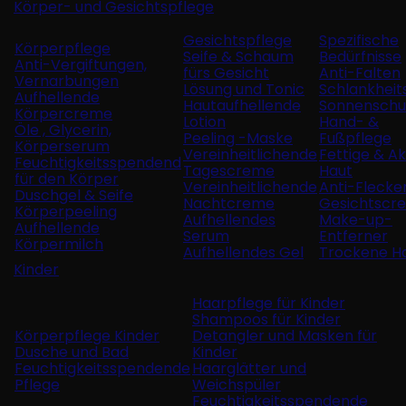
Körper- und Gesichtspflege
Gesichtspflege
Spezifische
Körperpflege
Seife & Schaum
Bedürfnisse
Anti-Vergiftungen,
fürs Gesicht
Anti-Falten
Vernarbungen
Lösung und Tonic
Schlankheit
Aufhellende
Hautaufhellende
Sonnenschu
Körpercreme
Lotion
Hand- &
Öle , Glycerin,
Peeling -Maske
Fußpflege
Körperserum
Vereinheitlichende
Fettige & A
Feuchtigkeitsspendend
Tagescreme
Haut
für den Körper
Vereinheitlichende
Anti-Flecke
Duschgel & Seife
Nachtcreme
Gesichtscr
Körperpeeling
Aufhellendes
Make-up-
Aufhellende
Serum
Entferner
Körpermilch
Aufhellendes Gel
Trockene H
Kinder
Haarpflege für Kinder
Shampoos für Kinder
Körperpflege Kinder
Detangler und Masken für
Dusche und Bad
Kinder
Feuchtigkeitsspendende
Haarglätter und
Pflege
Weichspüler
Feuchtigkeitsspendende