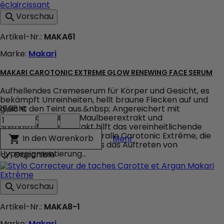
Cream
Produktmengenfeld
Vorschau

Artikel-Nr.:
MAKA61
Marke:
Makari
MAKARI CAROTONIC EXTREME GLOW RENEWING FACE SERUM
Aufhellendes Cremeserum für Körper und Gesicht, es
bekämpft Unreinheiten, hellt braune Flecken auf und
gleicht den Teint aus.&nbsp; Angereichert mit
19,98 €
Makari
Karottenöl, weißem Maulbeerextrakt und
Carotonic
Süßholzpflanzenextrakt hilft das vereinheitlichende
Extreme
Cremeserum Makari Naturalle Carotonic Extrême, die
Makari Carotonic Ext
In den Warenkorb

Mehr
Glow
Haut aufzuhellen, indem es das Auftreten von
Renewing
Hyperpigmentierung...
Disponible

Face
Serum
Produktmengenfeld
Vorschau

Artikel-Nr.:
MAKA8-1
Marke:
Makari