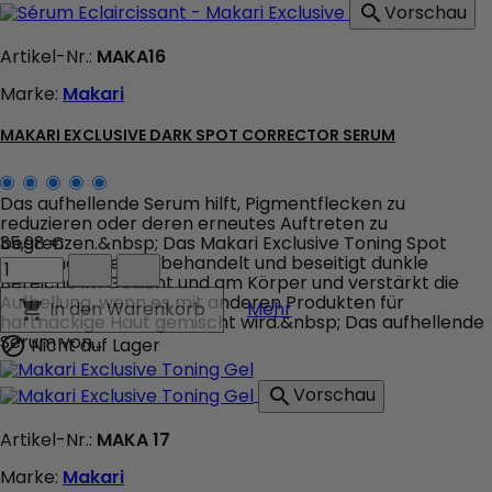
Vorschau

Artikel-Nr.:
MAKA16
Marke:
Makari
MAKARI EXCLUSIVE DARK SPOT CORRECTOR SERUM
Das aufhellende Serum hilft, Pigmentflecken zu
reduzieren oder deren erneutes Auftreten zu
begrenzen.&nbsp; Das Makari Exclusive Toning Spot
35,98 €
Makari
Treatment Serum behandelt und beseitigt dunkle
Exclusive
Bereiche im Gesicht und am Körper und verstärkt die
Dark
Aufhellung, wenn es mit anderen Produkten für
Makari Exclusive Dark 
In den Warenkorb

Mehr
Spot
hartnäckige Haut gemischt wird.&nbsp; Das aufhellende
Corrector
Serum von...
Nicht auf Lager

Serum
Produktmengenfeld
Vorschau

Artikel-Nr.:
MAKA 17
Marke:
Makari