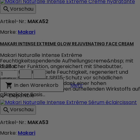
Vorschau

Artikel-Nr.:
MAKA52
Marke:
Makari
MAKARI INTENSE EXTREME GLOW REJUVENATING FACE CREAM
Makari Naturalle Intense Extrême
Feuchtigkeitsspendende Aufhellungscreme&nbsp; mit
dreifacher Funktion, angereichert mit Sheabutter,
15,28 €
Makari
spendet der Haut tiefe Feuchtigkeit, regeneriert und
Intense
belebt sie. Es bietet SPF15-Schutz vor schädlichen
Extreme
Sonnenstrahlen und lässt dank einer hohen
Makari Intense Extrem
In den Warenkorb

Mehr
Glow
Konzentration des exklusiven aufhellenden Wirkstoffs auf
Rejuvenating
pflanzlicher Basis...
Disponible

Face
Cream
Vorschau

Produktmengenfeld
Artikel-Nr.:
MAKA53
Marke:
Makari