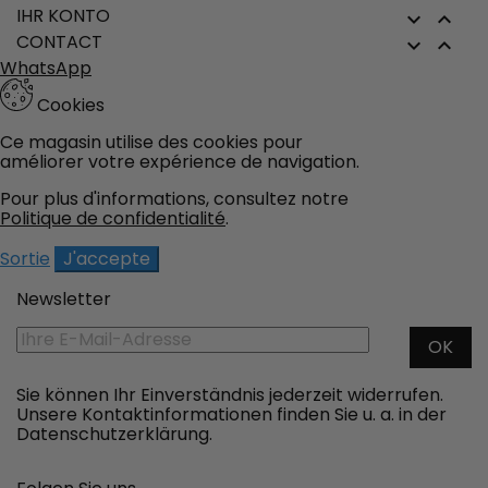
IHR KONTO


CONTACT


WhatsApp
Cookies
Ce magasin utilise des cookies pour
améliorer votre expérience de navigation.
Pour plus d'informations, consultez notre
Politique de confidentialité
.
Sortie
J'accepte
Newsletter
Sie können Ihr Einverständnis jederzeit widerrufen.
Unsere Kontaktinformationen finden Sie u. a. in der
Datenschutzerklärung.
Facebook
Twitter
YouTube
Pinterest
Instagram