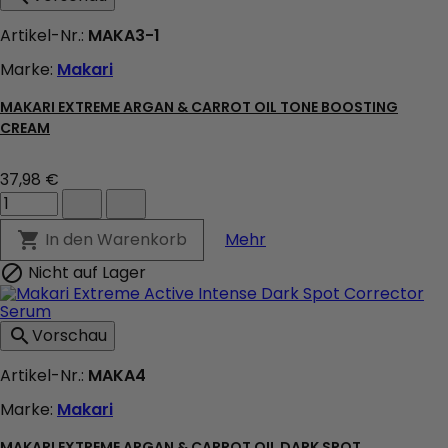
Artikel-Nr.:
MAKA3-1
Marke:
Makari
MAKARI EXTREME ARGAN & CARROT OIL TONE BOOSTING
CREAM
37,98 €
Makari
Extreme
Argan
Makari Extreme Argan 
In den Warenkorb

Mehr
&
Carrot
Nicht auf Lager

Oil
Tone
Boosting
Vorschau

Cream
Produktmengenfeld
Artikel-Nr.:
MAKA4
Marke:
Makari
MAKARI EXTREME ARGAN & CARROT OIL DARK SPOT