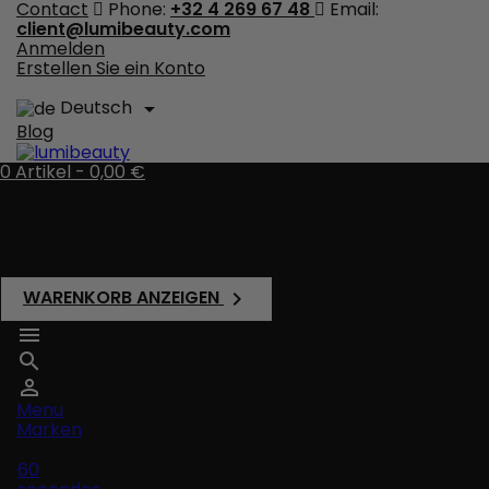
Contact
Phone:
+32 4 269 67 48
Email:
client@lumibeauty.com
Anmelden
Erstellen Sie ein Konto
Deutsch

Blog
0
Artikel -
0,00 €
Es gibt keine Artikel mehr in Ihrem Warenkorb
Versand
Gesamt
0,00 €
WARENKORB ANZEIGEN




Menu
Marken
60