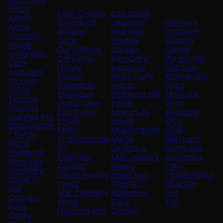
secondes
Em2h
Civic Cream
Izzy Coiffe
Affirm
Creme Of
Jessicurl
Palmers
Alikay
Nature
Kee Mee
Premium
Naturals
Curls
Lissage
Keratin
Agadir
CurlyWorld
Coréen
Caviar
Ambi Skin
Dark and
KeraCare
PureScalp
Care
Lovely
Keraplex
Hair Spa
ApHogee
Design
Kinky Curly
Rafete Skin
As I Am
Essentials
Lyscia
Shea
Avlon
DevaCurl
Glättung mit
Moisture
Texture
Dudu-Osun
Tanin
Shea
Release
Eco Styler
Makari de
Moisture -
BaByliss Pro
Em2h
Suisse
KIDS
Biopeptides
EM2H
Makari Bébé
Sibel
- EM2H
Professionnel
Mielle
Skin Light
Black
Kit
Organics
Sunny Isle
Radiance
Essential
Miss Jessie's
Syntonics
Blind'Age
Keratin
Mizani
Tgin
Capillaire
Fifty's Beauty
Nano Hair
Tropikalbliss
Boost K-
Floxia
Vitamin
Uberliss
Hair
Hair Therapy
Nubiance
Unt
Camille
Wrap
Paris
Yari
Rose
Hunvréa Skin
Opalya
Cantu