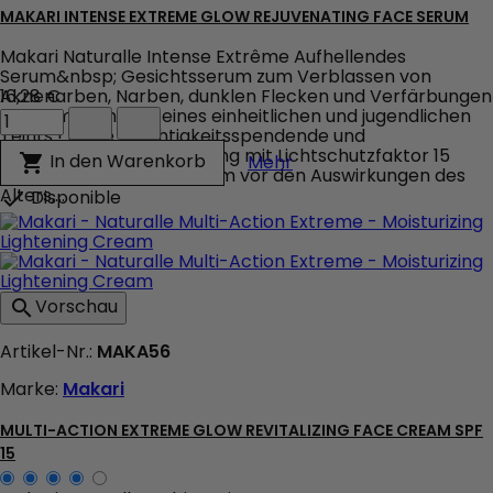
MAKARI INTENSE EXTREME GLOW REJUVENATING FACE SERUM
Makari Naturalle Intense Extrême Aufhellendes
Serum&nbsp; Gesichtsserum zum Verblassen von
Aknenarben, Narben, dunklen Flecken und Verfärbungen
16,28 €
Makari
und zum Enthüllen eines einheitlichen und jugendlichen
Intense
Teints ! Diese feuchtigkeitsspendende und
Extreme
revitalisierende Behandlung mit Lichtschutzfaktor 15
Makari Intense Extrem
In den Warenkorb

Mehr
Glow
schützt die Haut außerdem vor den Auswirkungen des
Rejuvenating
Alters,...
Disponible

Face
Serum
Produktmengenfeld
Vorschau

Artikel-Nr.:
MAKA56
Marke:
Makari
MULTI-ACTION EXTREME GLOW REVITALIZING FACE CREAM SPF
15