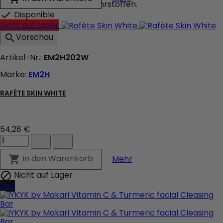
Regenerating
die Haut mit wichtigen Nährstoffen.
Serum
Disponible

Produktmengenfeld
Nicht auf Lager
Vorschau

Artikel-Nr.:
EM2H202W
Marke:
EM2H
RAFÈTE SKIN WHITE
54,28 €
Rafète
Skin
White
Rafète Skin White
In den Warenkorb

Mehr
Produktmengenfeld
Nicht auf Lager

Neu