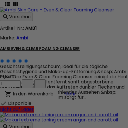


Vorschau

Artikel-Nr.:
AMB1
Marke:
Ambi
AMBI EVEN & CLEAR FOAMING CLEANSER
Gesichtsreinigungsschaum, ideal für die tägliche
Gesichtshygiene und Make-up-Entfernung.&nbsp; Ambi
Skin Care Even & Clear Foaming Cleanser reinigt die Haut
16,87 €
Ambi
gründlich, reinigt und entfernt sanft abgestorbene
Even
Hautzellen, reduziert das Auftreten dunkler Flecken und
&
verleiht dem Teint ein strahlendes Aussehen.&nbsp;
Ambi Even & Clear Foa
In den Warenkorb

Mehr
Clear
Ambi Facial Cleansing Foam sorgt für...
Foaming
Disponible

Cleanser
Nicht auf Lager
Produktmengenfeld
Vorschau
