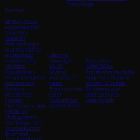
Haarpflege
Zubehör
Styling-Tools
Lockenwickler
Sonstiges
Zubehör
Wärmekappe
und Satinschal
Hitzeschutz
Silicone
Handschuhe
massage
Ästhetisch
Pinzette,
brush
Nagelfeilen
Glättkamm
Styling-
Paraffinhandschuhe
Haarfärbepinsel
Ausrüstung
Haar-Accessoires
Bürsten und
Helm
Mützen & Schals
Kämme
Trockner und
Stirnband und
Bürste zum
Föhn
Haarspangen
Föhnen
Haarglätter
Haarnadeln
Flachbürste und
Lockenstäbe
Entwirrer
Stylingkamm
Glättungs- und
Toupierkamm
Blas- und
Trockenbürste