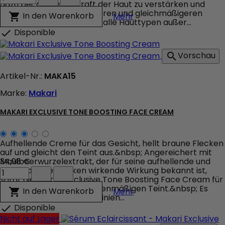
Extreme
dazu bei, die Leuchtkraft der Haut zu verstärken und
Argan
sorgt für einen strahlenderen und gleichmäßigeren
Makari Extreme Argan &
In den Warenkorb

Mehr
&
Teint.&nbsp; Geeignet für alle Hauttypen außer...
Carrot
Disponible

Oil
Tone
Vorschau

Boosting
Gel
Artikel-Nr.:
MAKA15
Produktmengenfeld
Marke:
Makari
MAKARI EXCLUSIVE TONE BOOSTING FACE CREAM
Aufhellende Creme für das Gesicht, hellt braune Flecken
auf und gleicht den Teint aus.&nbsp; Angereichert mit
Maulbeerwurzelextrakt, der für seine aufhellende und
34,98 €
Makari
gegen dunkle Flecken wirkende Wirkung bekannt ist,
Exclusive
sorgt die Makari Exclusive Tone Boosting Face Cream für
Tone
einen strahlenden und ebenmäßigen Teint.&nbsp; Es
Makari Exclusive Tone
In den Warenkorb

Mehr
Boosting
glättet und mildert feine Linien...
Face
Disponible

Cream
Nicht auf Lager
Produktmengenfeld