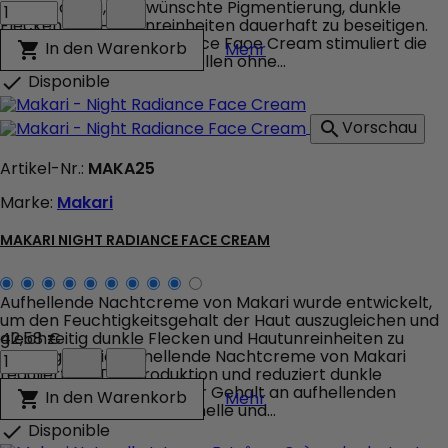
Makari
Creme dabei, unerwünschte Pigmentierung, dunkle
Day
Flecken und Hautunreinheiten dauerhaft zu beseitigen.
Radiance
&nbsp;Makari Day Radiance Face Cream stimuliert die
Makari Day Radiance 
In den Warenkorb

Mehr
Face
Bildung neuer Epidermiszellen ohne...
Cream
Disponible

Produktmengenfeld
Vorschau

Artikel-Nr.:
MAKA25
Marke:
Makari
MAKARI NIGHT RADIANCE FACE CREAM
Aufhellende Nachtcreme von Makari wurde entwickelt,
um den Feuchtigkeitsgehalt der Haut auszugleichen und
gleichzeitig dunkle Flecken und Hautunreinheiten zu
42,58 €
Makari
beseitigen. Die aufhellende Nachtcreme von Makari
Night
reguliert die Talgproduktion und reduziert dunkle
Radiance
Flecken.&nbsp; Sein hoher Gehalt an aufhellenden
Makari Night Radiance
In den Warenkorb

Mehr
Face
Wirkstoffen sorgt für schnelle und...
Cream
Disponible

Produktmengenfeld