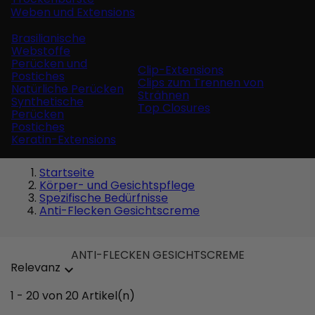
Weben und Extensions
Brasilianische
Webstoffe
Perücken und
Clip-Extensions
Postiches
Clips zum Trennen von
Natürliche Perücken
Strähnen
Synthetische
Top Closures
Perücken
Postiches
Keratin-Extensions
Startseite
Körper- und Gesichtspflege
Spezifische Bedürfnisse
Anti-Flecken Gesichtscreme
ANTI-FLECKEN GESICHTSCREME
Relevanz

1 - 20 von 20 Artikel(n)