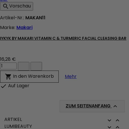
Vorschau

Artikel-Nr.:
MAKAN11
Marke:
Makari
IYKYK BY MAKARI VITAMIN C & TURMERIC FACIAL CLEASING BAR
16,28 €
IYKYK
by
Makari
IYKYK by Makari Vitamin
In den Warenkorb

Mehr
Vitamin
C
Auf Lager

&
Turmeric
facial
Cleasing
ZUM SEITENANFANG

Bar
Produktmengenfeld
ARTIKEL


LUMIBEAUTY

