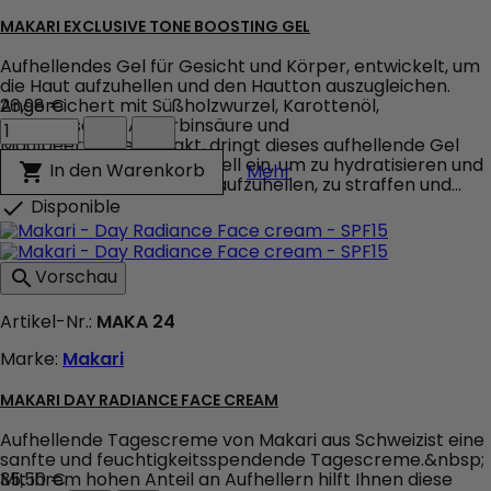
MAKARI EXCLUSIVE TONE BOOSTING GEL
Aufhellendes Gel für Gesicht und Körper, entwickelt, um
die Haut aufzuhellen und den Hautton auszugleichen.
Angereichert mit Süßholzwurzel, Karottenöl,
26,98 €
Makari
Zitronensäure, Ascorbinsäure und
Exclusive
Maulbeerwurzelextrakt, dringt dieses aufhellende Gel
Tone
von Makari Exclusive schnell ein, um zu hydratisieren und
Makari Exclusive Tone 
In den Warenkorb

Mehr
Boosting
zu revitalisieren, die Haut aufzuhellen, zu straffen und...
Gel
Disponible

Produktmengenfeld
Vorschau

Artikel-Nr.:
MAKA 24
Marke:
Makari
MAKARI DAY RADIANCE FACE CREAM
Aufhellende Tagescreme von Makari aus Schweizist eine
sanfte und feuchtigkeitsspendende Tagescreme.&nbsp;
Mit ihrem hohen Anteil an Aufhellern hilft Ihnen diese
35,50 €