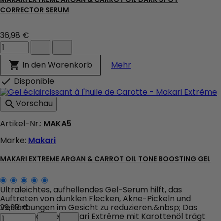
CORRECTOR SERUM
36,98 €
Makari
Extreme
Argan
Makari Extreme Argan 
In den Warenkorb

Mehr
&
Carrot
Disponible

Oil
Dark
Vorschau

Spot
Corrector
Artikel-Nr.:
MAKA5
Serum
Produktmengenfeld
Marke:
Makari
MAKARI EXTREME ARGAN & CARROT OIL TONE BOOSTING GEL
Ultraleichtes, aufhellendes Gel-Serum hilft, das
Auftreten von dunklen Flecken, Akne-Pickeln und
Verfärbungen im Gesicht zu reduzieren.&nbsp; Das
29,98 €
Makari
aufhellende Gel Makari Extrême mit Karottenöl trägt