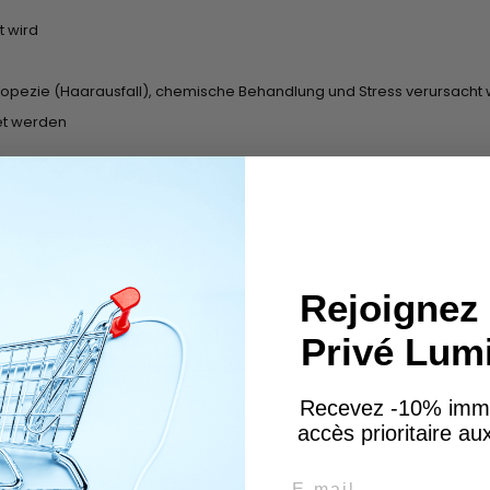
t wird
Alopezie (Haarausfall), chemische Behandlung und Stress verursacht
et werden
 Haarproblemen ist
f dem heutigen Markt
Rejoignez 
 die Kopfhaut einmassieren. Nicht ausspülen.
Privé Lum
 Isle Jamaican Black Castor Oil auf Kopfhaut und Haar auftragen.
Recevez -10% imm
accès prioritaire a
Email