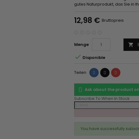
gutes Naturprodukt, das Sie in I
12,98 €
Bruttopreis
Menge


Disponible
Teilen
Tweet
Pinterest
Teilen
Ask about the product 
Subscribe To When In Stock
You have successfully subscr