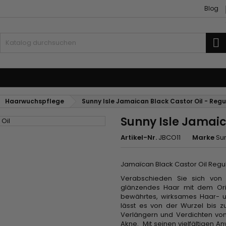
Blog
S
ubehör
Weben und Extensions
Haarwuchspflege
Sunny Isle Jamaican Black Castor Oil - Regu
Sunny Isle Jamaic
Artikel-Nr.
JBCO11
Marke
Sun
Jamaïcan Black Castor Oil Regu
Verabschieden Sie sich von
glänzendes Haar mit dem Orig
bewährtes, wirksames Haar- un
lässt es von der Wurzel bis z
Verlängern und Verdichten vo
Akne. Mit seinen vielfältigen 