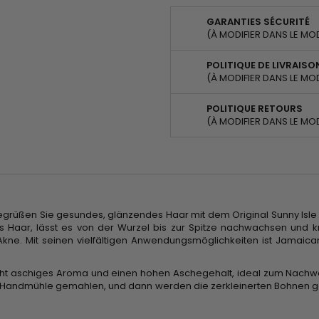
GARANTIES SÉCURITÉ
(À MODIFIER DANS LE MO
POLITIQUE DE LIVRAISO
(À MODIFIER DANS LE MO
POLITIQUE RETOURS
(À MODIFIER DANS LE MO
rüßen Sie gesundes, glänzendes Haar mit dem Original Sunny Isle J
s Haar, lässt es von der Wurzel bis zur Spitze nachwachsen und kr
e. Mit seinen vielfältigen Anwendungsmöglichkeiten ist Jamaican 
 leicht aschiges Aroma und einen hohen Aschegehalt, ideal zum Nac
r Handmühle gemahlen, und dann werden die zerkleinerten Bohnen gek