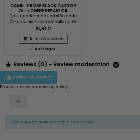
CAMILLE ROSE BLACK CASTOR
OIL + CHEBE REPAIR OIL
Das reparierende und stärkende
Öl kombiniert starke Inhaltsstoffe,
um geschädigtes Haar zu
16,91 €
revitalisieren und sein Wachstum
zu fördern. Schwarzes Rizinusöl ist
In den Warenkorb

für seine durchblutungsfördernden

Auf Lager
Eigenschaften in der Kopfhaut
bekannt, die dazu beitragen, das
Haarwachstum zu
Reviews (0) - Review moderation


beschleunigen.&nbsp;
Kokosnussöl spendet tiefgehende

Review the product
Feuchtigkeit, reduziert...
Product review processing policy

There are no reviews for this product yet.