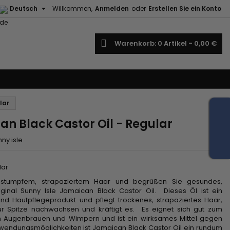

Deutsch
Willkommen,
Anmelden
oder
Erstellen Sie ein Konto
uche
Warenkorb
0
Artikel -
0,00 €
lar
an Black Castor Oil - Regular
ny isle
lar
 stumpfem, strapaziertem Haar und begrüßen Sie gesundes,
inal Sunny Isle Jamaican Black Castor Oil. Dieses Öl ist ein
d Hautpflegeprodukt und pflegt trockenes, strapaziertes Haar,
ur Spitze nachwachsen und kräftigt es. Es eignet sich gut zum
n Augenbrauen und Wimpern und ist ein wirksames Mittel gegen
Anwendungsmöglichkeiten ist Jamaican Black Castor Oil ein rundum