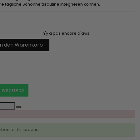
hre tägliche Schönheitsroutine integrieren können.
Il n'y a pas encore d'avis.
In den Warenkorb
on WhatsApp
ibed to this product