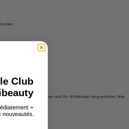
 wurden
le Club
ibeauty
 Mit Plastikkappe abdecken und 30–45 Minuten lang erhitzen. Wie
édiatement +
ux nouveautés.