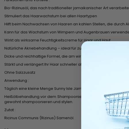
Bio-Rizinusöl, das nach traditioneller jamaikanischer Art verarbeite
Stimuliert das Haarwachstum bei allen Haartypen
Hilft beim Nachwachsen von Haaren an kahlen Stellen, die durch 
Kann für das Wachstum von Wimpern und Augenbrauen verwend
Wirkt als wirksame Feuchtigkeitscreme für Haar und Haut
Natürliche Aknebehandlung – ideal für zu Akne neigende Haut
Dicke und reichhaltige Formel, die am wirksamsten bei Haut- und
Stärkt und verlängert Ihr Haar schneller als jede andere Marke au
Ohne Salzzusatz
Anwendung :
Täglich eine kleine Menge Sunny Isle Jamaican Black Castor Oil in
Heißölbehandlung vor dem Shampoonieren: Großzügige Menge Sunny
gewohnt shampoonieren und stylen.
Zutat :
Ricinus Communis (Rizinus) Samenöl.