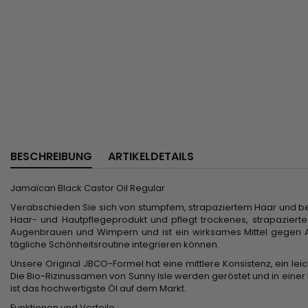
BESCHREIBUNG
ARTIKELDETAILS
Jamaïcan Black Castor Oil Regular
Verabschieden Sie sich von stumpfem, strapaziertem Haar und beg
Haar- und Hautpflegeprodukt und pflegt trockenes, strapazierte
Augenbrauen und Wimpern und ist ein wirksames Mittel gegen Akn
tägliche Schönheitsroutine integrieren können.
Unsere Original JBCO-Formel hat eine mittlere Konsistenz, ein
Die Bio-Rizinussamen von Sunny Isle werden geröstet und in eine
ist das hochwertigste Öl auf dem Markt.
Funktionen und Vorteile :