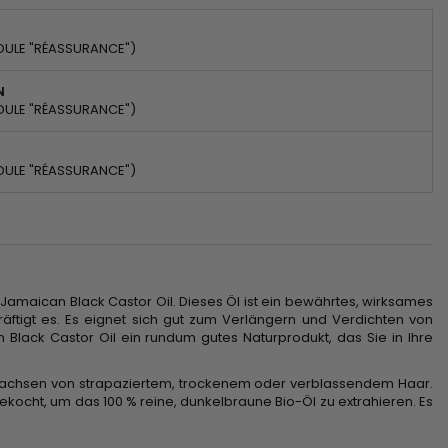
DULE "RÉASSURANCE")
N
DULE "RÉASSURANCE")
DULE "RÉASSURANCE")
amaican Black Castor Oil. Dieses Öl ist ein bewährtes, wirksames
äftigt es. Es eignet sich gut zum Verlängern und Verdichten von
Black Castor Oil ein rundum gutes Naturprodukt, das Sie in Ihre
hwachsen von strapaziertem, trockenem oder verblassendem Haar.
ocht, um das 100 % reine, dunkelbraune Bio-Öl zu extrahieren. Es