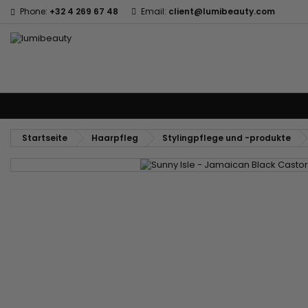
Phone:
+32 4 269 67 48
Email:
client@lumibeauty.com
Menu
Marken
Haarpfleg
Körper- und Gesichtspflege
Kinder
Z
Startseite
Haarpfleg
Stylingpflege und -produkte