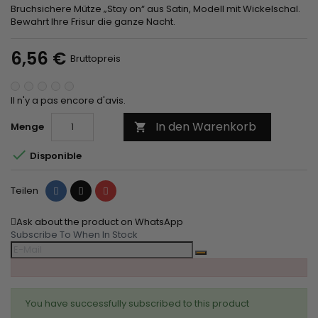
Bruchsichere Mütze „Stay on“ aus Satin, Modell mit Wickelschal.
Bewahrt Ihre Frisur die ganze Nacht.
6,56 €
Bruttopreis
Il n'y a pas encore d'avis.
In den Warenkorb
Menge


Disponible
Teilen
Tweet
Pinterest
Teilen
Ask about the product on WhatsApp
Subscribe To When In Stock
You have successfully subscribed to this product