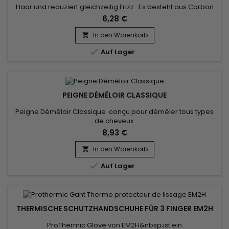
Haar und reduziert gleichzeitig Frizz. Es besteht aus Carbon
und ist leicht und langlebig. Die Eigenschaften des Centaure
6,28 €
– Magic Carbon Comb reduzieren die statische Elektrizität in
Ihrem Haar und sorgen für ein seidiges Styling.Für alle
In den Warenkorb

Haartypen.

Auf Lager
PEIGNE DÉMÊLOIR CLASSIQUE
Peigne Démêloir Classique conçu pour démêler tous types
de cheveux
8,93 €
In den Warenkorb


Auf Lager
THERMISCHE SCHUTZHANDSCHUHE FÜR 3 FINGER EM2H
ProThermic Glove von EM2H&nbsp;ist ein