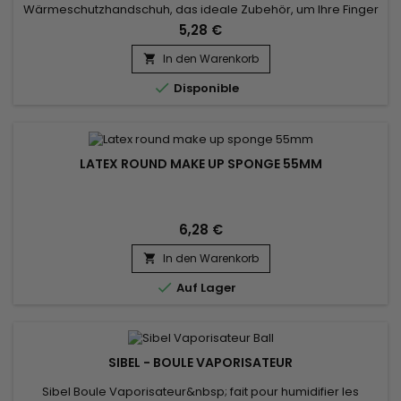
Wärmeschutzhandschuh, das ideale Zubehör, um Ihre Finger
beim Glätten der Haare vor Hitze zu schützen. Es schützt Ihre
5,28 €
Finger vor der hohen Hitze, die das Glätteisen erzeugt.
Ausgestattet mit 3 Schutzfingern und einem Klettverschluss.
In den Warenkorb

Der EM2H ProThermic Handschuh wurde entwickelt, um Ihnen

Disponible
Sicherheit, Flexibilität...
LATEX ROUND MAKE UP SPONGE 55MM
6,28 €
In den Warenkorb


Auf Lager
SIBEL - BOULE VAPORISATEUR
Sibel Boule Vaporisateur&nbsp; fait pour humidifier les