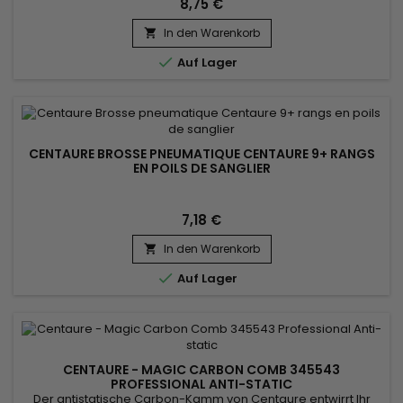
8,75 €
entwirrt und glättet die gebogene Centaure-Bürste das Haar
sanft und sorgt so für eine gute Verteilung der Haarpflege
In den Warenkorb

von der Kopfhaut bis zu den Haarspitzen. Die gebogene...

Auf Lager
CENTAURE BROSSE PNEUMATIQUE CENTAURE 9+ RANGS
EN POILS DE SANGLIER
7,18 €
In den Warenkorb


Auf Lager
CENTAURE - MAGIC CARBON COMB 345543
PROFESSIONAL ANTI-STATIC
Der antistatische Carbon-Kamm von Centaure entwirrt Ihr