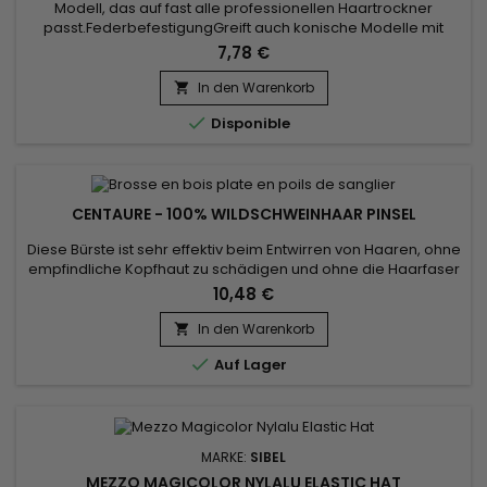
Modell, das auf fast alle professionellen Haartrockner
passt.FederbefestigungGreift auch konische Modelle mit
Gummibremsen.Der maximale Durchmesser Ihres
7,78 €
Haartrockners sollte 50 mm betragenLieferung mit
zusätzlicher Spitze mit einem Durchmesser von 47 mm
In den Warenkorb


Disponible
CENTAURE - 100% WILDSCHWEINHAAR PINSEL
Diese Bürste ist sehr effektiv beim Entwirren von Haaren, ohne
empfindliche Kopfhaut zu schädigen und ohne die Haarfaser
zu beschädigen.&nbsp; Mit seinem ergonomischen Griff wird
10,48 €
er besonders zum sanften Entwirren von Kinderhaaren
geschätzt.&nbsp; Die Centaure-Bürste ist von
In den Warenkorb

ausgezeichneter Qualität und sorgt dafür, dass Ihr Haar nicht

Auf Lager
„elektrisiert“...
MARKE:
SIBEL
MEZZO MAGICOLOR NYLALU ELASTIC HAT