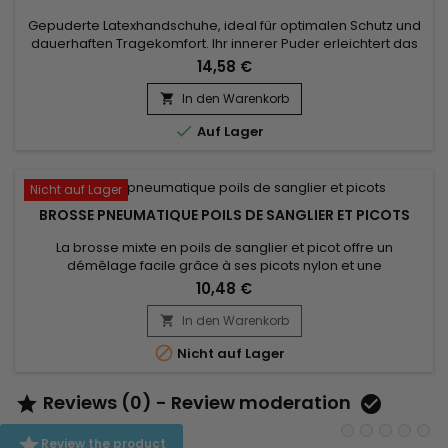
Gepuderte Latexhandschuhe, ideal für optimalen Schutz und
dauerhaften Tragekomfort. Ihr innerer Puder erleichtert das
Anziehen auch bei leicht feuchten Händen, während der
14,58 €
weiche Latex für ein ausgezeichnetes Tastgefühl sorgt -
perfekt für präzise Aufgaben. Diese Einmalhandschuhe
In den Warenkorb

bieten eine wirksame Barriere gegen Verunreinigungen,

Auf Lager
Keime und leichte...
Nicht auf Lager
BROSSE PNEUMATIQUE POILS DE SANGLIER ET PICOTS
La brosse mixte en poils de sanglier et picot offre un
démêlage facile grâce à ses picots nylon et une
brillance.&nbsp;Les poils de sanglier n'agressent pas car ils
10,48 €
renferment de la kératine comme nos cheveux et ont la
capacité d'absorber les impuretés et le gras.&nbsp;Doux
In den Warenkorb

mais fermes, les poils facilitent le démêlage des cheveux

Nicht auf Lager
tout en massant...
Reviews (0) - Review moderation



Review the product