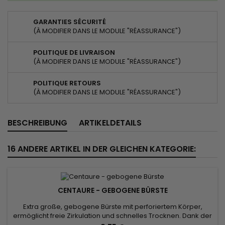
GARANTIES SÉCURITÉ
(À MODIFIER DANS LE MODULE "RÉASSURANCE")
POLITIQUE DE LIVRAISON
(À MODIFIER DANS LE MODULE "RÉASSURANCE")
POLITIQUE RETOURS
(À MODIFIER DANS LE MODULE "RÉASSURANCE")
BESCHREIBUNG
ARTIKELDETAILS
16 ANDERE ARTIKEL IN DER GLEICHEN KATEGORIE:
CENTAURE - GEBOGENE BÜRSTE
Extra große, gebogene Bürste mit perforiertem Körper,
ermöglicht freie Zirkulation und schnelles Trocknen. Dank der
Kombination aus natürlichen Wildschweinborsten und Nylon