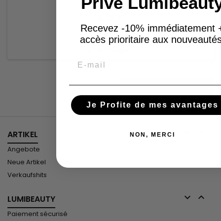
Privé Lumibeaut
5,28 €
Recevez -10% immédiatement 
In den Warenkorb

accès prioritaire aux nouveautés

Auf Lager
Email

ZUM SEITENANFANG
Je Profite de mes avantages


ARTIKEL
NON, MERCI
Angebote
Neue Artikel
Verkaufshits


LUMIBEAUTY
Paiement sécurisé