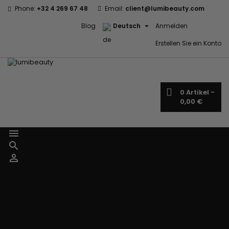
Phone:
+32 4 269 67 48
Email:
client@lumibeauty.com

Blog
Deutsch
Anmelden
Erstellen Sie ein Konto
0
Artikel -
0,00 €



Menu
Marken
60 secondes
Civic Cream
Em2h
Creme Of
Affirm
Nature
Izzy Coiffe
Palmers
Alikay Naturals
Curls
Jessicurl
Premium