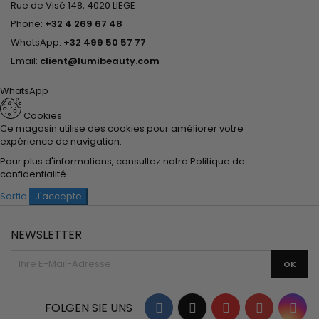
Rue de Visé 148, 4020 LIEGE
Phone:
+32 4 269 67 48
WhatsApp:
+32 499 50 57 77
Email:
client@lumibeauty.com
WhatsApp
Cookies
Ce magasin utilise des cookies pour améliorer votre
expérience de navigation.
Pour plus d'informations, consultez notre
Politique de
confidentialité
.
Sortie
J'accepte
NEWSLETTER
Facebook
Twitter
YouTube
Pinterest
Ins
FOLGEN SIE UNS