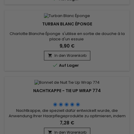
TURBAN BLANC ÉPONGE
Charlotte Blanche Éponge s'utilise en sortie de douche à la
place d'un essuie
9,90 €
In den Warenkorb


Auf Lager
NACHTKAPPE - TIE UP WRAP 774
Nachtkappe, die speziell dafür entwickelt wurde, die
Anwendung Ihrer Haarpflegeprodukte zu optimieren, indem
sie deren Wirksamkeit für bessere Ergebnisse
7,28 €
verbessert.&nbsp; Es ermöglicht Ihnen, Haarausfall
vorzubeugen, Ihre Frisur bestmöglich zu erhalten und so die
In den Warenkorb
