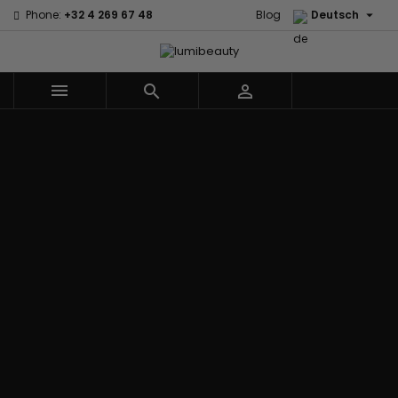

Phone:
+32 4 269 67 48
Blog
Deutsch



Menu
Marken
60 secondes
Civic Cream
Em2h
Creme Of
Affirm
Nature
Izzy Coiffe
Palmers
Alikay Naturals
Curls
Jessicurl
Premium
Agadir
CurlyWorld
Kee Mee Lissage
Keratin Caviar
Ambi Skin
Dark and
Coréen
PureScalp Hair
Care
Lovely
KeraCare
Spa
ApHogee
Design
Keraplex
Rafete Skin
As I Am
Essentials
Kinky Curly
Shea Moisture
Avlon Texture
DevaCurl
Lyscia Glättung
Shea Moisture -
Release
Dudu-Osun
mit Tanin
KIDS
BaByliss Pro
Eco Styler
Makari de Suisse
Sibel
Biopeptides -
Em2h
Makari Bébé
Skin Light
EM2H
EM2H
Mielle Organics
Sunny Isle
Black
Professionnel
Miss Jessie's
Syntonics