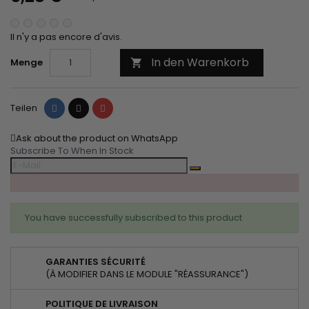
Il n'y a pas encore d'avis.
In den Warenkorb
Menge

Teilen
Tweet
Pinterest
Teilen
Ask about the product on WhatsApp
Subscribe To When In Stock
You have successfully subscribed to this product
GARANTIES SÉCURITÉ
(À MODIFIER DANS LE MODULE "RÉASSURANCE")
POLITIQUE DE LIVRAISON