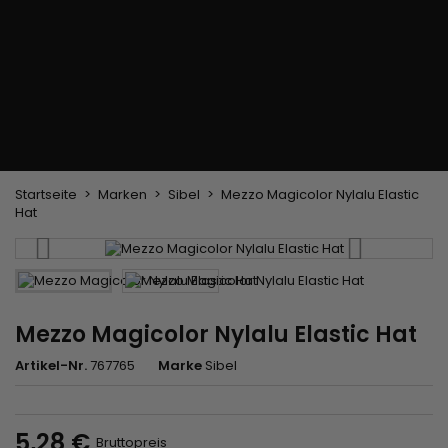
Trockenbürste
Weben und Extensions
Brasilianische Webstoffe
Perücken und Postiches
Clip-Extensions
Natürliche Perücken
Clips zum Trennen von Strähnen
Synthetische Perücken
Top Closures
Postiches
Keratin-Extensions
Startseite
Marken
Sibel
Mezzo Magicolor Nylalu Elastic
Hat
Mezzo Magicolor Nylalu Elastic Hat
Artikel-Nr.
767765
Marke
Sibel
5,28 €
Bruttopreis