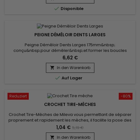
Gesundheit Ihrer Haare zu verbessern.

Disponible
PEIGNE DÉMÊLOIR DENTS LARGES
Peigne Démêloir Dents Larges 175mm&nbsp;
conçu&nbsp;pour démêler&nbsp;et former les boucles
indisciplinées
6,62 €
In den Warenkorb


Auf Lager
Reduziert
-80%
CROCHET TIRE-MÈCHES
Crochet Tire-Mèches de Mileva vous permettant de séparer
proprement et rapidement les mèches, il facilite la pose des
extensions et une prise de main rapide et simple !
1,04 €
5,19 €
In den Warenkorb
