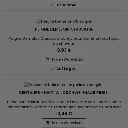

Disponible
PEIGNE DÉMÊLOIR CLASSIQUE
Peigne Démêloir Classique conçu pour démêler tous types
de cheveux
8,93 €
In den Warenkorb


Auf Lager
CENTAURE - 100% WILDSCHWEINHAAR PINSEL
Diese Bürste ist sehr effektiv beim Entwirren von Haaren, ohne
empfindliche Kopfhaut zu schädigen und ohne die Haarfaser
zu beschädigen.&nbsp; Mit seinem ergonomischen Griff wird
10,48 €
er besonders zum sanften Entwirren von Kinderhaaren
geschätzt.&nbsp; Die Centaure-Bürste ist von
In den Warenkorb

ausgezeichneter Qualität und sorgt dafür, dass Ihr Haar nicht