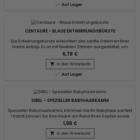

Auf Lager
„elektrisiert“...
CENTAURE - BLAUE ENTWIRRUNGSBÜRSTE
Die Entwirrungsbürste erleichtert das sanfte Entwirren Ihrer
Haare.&nbsp; Es ist mit flexiblen Zähnen ausgestattet, um
Brüche und Haarverlust beim Entwirren zu reduzieren und
6,78 €
garantiert ein verwirrungsfreies und natürliches Entwirren. Es
ist ideal für alle Haartypen.
In den Warenkorb


Auf Lager
SIBEL - SPEZIELLER BABYHAARKAMM
Spezieller Babyhaarkamm, kämmen Sie Ihr Babyhaar perfekt
! Damit können Sie Ihre Haare am Rand Ihres Kopfes sowie
Ihre kleinen rebellischen Locken stylen.&nbsp; Glätten und
1,98 €
stylen Sie es wie gewünscht für ein perfektes Finish.&nbsp;
Verwenden Sie die Kammseite zum Stylen, den Pinsel zum
In den Warenkorb

Glätten und den Spatel zum Verteilen des verwendeten Gels