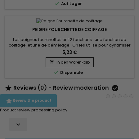

Auf Lager
oder...
PEIGNE FOURCHETTE DE COIFFAGE
Les peignes fourchettes ont 2 fonctions : une fonction de
coiffage, et une de démêlage. On les utilise pour dynamiser
une mise en pli en touche finale ou pour tranformer des
5,23 €
boucles en waves. Vraiment idéal pour les chevelures
bouclées !
In den Warenkorb


Disponible
Reviews (0) - Review moderation



Review the product
Product review processing policy
