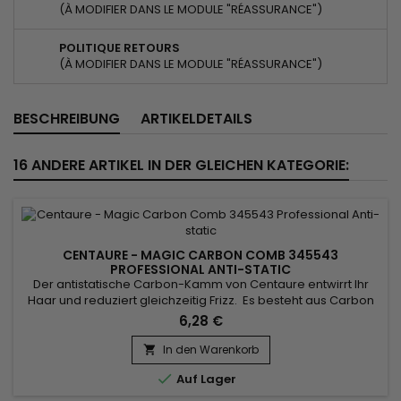
(À MODIFIER DANS LE MODULE "RÉASSURANCE")
POLITIQUE RETOURS
(À MODIFIER DANS LE MODULE "RÉASSURANCE")
BESCHREIBUNG
ARTIKELDETAILS
16 ANDERE ARTIKEL IN DER GLEICHEN KATEGORIE:
CENTAURE - MAGIC CARBON COMB 345543
PROFESSIONAL ANTI-STATIC
Der antistatische Carbon-Kamm von Centaure entwirrt Ihr
Haar und reduziert gleichzeitig Frizz. Es besteht aus Carbon
und ist leicht und langlebig. Die Eigenschaften des Centaure
6,28 €
– Magic Carbon Comb reduzieren die statische Elektrizität in
Ihrem Haar und sorgen für ein seidiges Styling.Für alle
In den Warenkorb

Haartypen.

Auf Lager