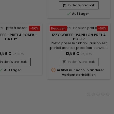
vous suffit de l'enfiler comme un
bonnet classique pour booster
In den Warenkorb

votre style ! confort inégalé et un

Auf Lager
très beau rendu. Vendu avec son
bijou pour un look élégant.
-50%
Reduziert
-50%
FFE - PRÊT À POSER -
IZZY COIFFE- PAPILLON PRÊT À
CATHY
POSER
Prêt à poser le turban Papillon est
parfait pour les pressées. convient
à tous les tours de tête. Il vous suffit
2,59 €
12,59 €
25,18 €
25,18 €
de l'enfiler comme un bonnet
classique pour booster votre style
In den Warenkorb
In den Warenkorb

! confort inégalé et un très beau


Auf Lager
Artikel nur noch in anderer
rendu. Vendu avec son bijou pour
Variante erhältlich
un look élégant.