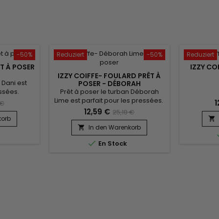
-50%
Reduziert
-50%
Reduziert
ÊT À POSER
IZZY COI
IZZY COIFFE- FOULARD PRÊT À
 Dani est
POSER - DÉBORAH
Prêt à poser le turban Déborah
essées.
Lime est parfait pour les pressées.
 de tête. Il
1
 €
Convient à tous les tours de tête. Il
r comme un
12,59 €
25,18 €
vous suffit de l'enfiler comme un
r booster
korb

bonnet classique pour booster
égalé et un
In den Warenkorb

votre style ! confort inégalé et un
u avec son

En Stock
très beau rendu. Vendu avec son
légant.
bijou pour un look élégant.