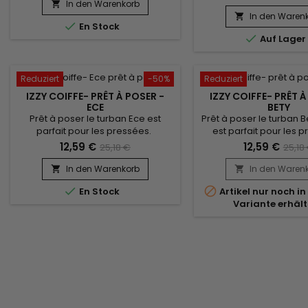
bonnet classique pour booster
In den Warenkorb

votre style ! confort inégalé et un
In den Waren


En Stock
très beau rendu. Vendu avec son

Auf Lager
bijou pour un look élégant.
Reduziert
-50%
Reduziert
IZZY COIFFE- PRÊT À POSER -
IZZY COIFFE- PRÊT À
ECE
BETY
Prêt à poser le turban Ece est
Prêt à poser le turban B
parfait pour les pressées.
est parfait pour les 
Convient à tous les tours de tête. Il
Convient à tous les tours
12,59 €
12,59 €
25,18 €
25,18
vous suffit de l'enfiler comme un
vous suffit de l'enfile
bonnet classique pour booster
bonnet classique pou
In den Warenkorb
In den Waren


votre style ! confort inégalé et un
votre style ! confort in


En Stock
Artikel nur noch i
très beau rendu. Vendu avec son
très beau rendu. Vend
Variante erhält
bijou pour un look élégant.
bijou pour un look é