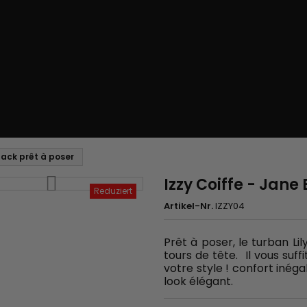
lack prêt à poser
Izzy Coiffe - Jane
Reduziert
Artikel-Nr.
IZZY04
Prêt à poser, le turban Lil
tours de tête. Il vous suf
votre style ! confort inég
look élégant.