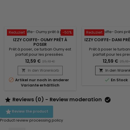
Reduziert
-50%
Reduziert
IZZY COIFFE- OUMY PRÊT À
IZZY COIFFE- DANI PR
POSER
Prêt à poser, ce turban Oumy est
Prêt à poser le turban
parfait pour les pressées.
parfait pour les pr
S'adaptant à tous les tours de tête,
Convient à tous les tours
12,59 €
12,59 €
25,18 €
25,18
il vous suffira de l'enfiler comme un
vous suffit de l'enfile
bonnet classique pour booster
bonnet classique pou
In den Warenkorb
In den Waren


votre style ! Confort inégalé et un
votre style ! confort in


Artikel nur noch in anderer
En Stock
très beau rendu. Livré avec son
très beau rendu. Vend
Variante erhältlich
bijou, Izzy Coiffe vous confère un
bijou pour un look é
look très élégant.
Reviews (0) - Review moderation



Review the product
Product review processing policy