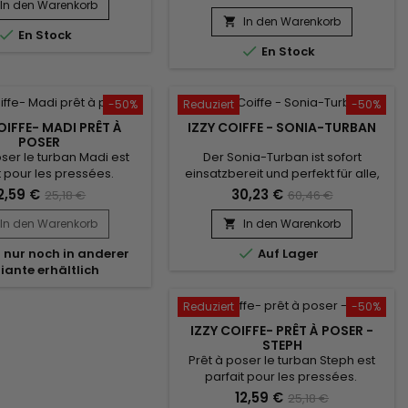
tours de tête. Il vous suffit de
lassique pour booster
In den Warenkorb
l'enfiler comme un bonnet
e ! confort inégalé et un
In den Warenkorb


En Stock
classique pour booster votre style
 rendu. Vendu avec son

En Stock
! confort inégalé et un très beau
pour un look élégant.
rendu. Vendu avec son bijou pour
un look élégant.
-50%
Reduziert
-50%
OIFFE- MADI PRÊT À
IZZY COIFFE - SONIA-TURBAN
POSER
oser le turban Madi est
Der Sonia-Turban ist sofort
t pour les pressées.
einsatzbereit und perfekt für alle,
tous les tours de tête. Il
die es eilig haben. Geeignet für
2,59 €
30,23 €
25,18 €
60,46 €
it de l'enfiler comme un
alle Kopfgrößen. Setzen Sie ihn
lassique pour booster
einfach wie eine klassische Mütze
In den Warenkorb
In den Warenkorb

e ! confort inégalé et un
auf und unterstreichen Sie Ihren

l nur noch in anderer
Auf Lager
 rendu. Vendu avec son
Stil! Unübertroffener Komfort und
iante erhältlich
pour un look élégant.
ein schönes Finish. Verkauft mit
seinem Schmuckstück für einen
stilvollen Look.
Reduziert
-50%
IZZY COIFFE- PRÊT À POSER -
STEPH
Prêt à poser le turban Steph est
parfait pour les pressées.
Convient à tous les tours de tête. Il
12,59 €
25,18 €