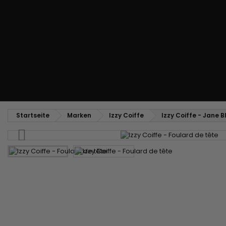
Glättungs- und Toupierkamm
Blas- und Trockenbürste
Weben und Extensions
Brasilianische Webstoffe
Perücken und Postiches
Clip-Extensions
Natürliche Perücken
Clips zum Trennen von Strähnen
Synthetische Perücken
Top Closures
Postiches
Keratin-Extensions
Startseite
Marken
Izzy Coiffe
Izzy Coiffe - Jane B