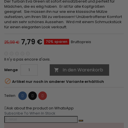
Der Turban Eva Green ist sofort einsatzbereit und perfekt für
Mädchen, die es eilig haben. Er ist für alle Kopfgrößen
geeignet. Sie müssen ihn nur wie eine klassische Mütze
aufsetzen, um Ihren Stil zu verbessern! Unübertroffener Komfort
und ein sehr schönes Aussehen. Wird mit einem Schmuckstück
für einen eleganten Look verkauft.
7,79 €
70% sparen
Bruttopreis
25,98 €
Il n'y a pas encore d'avis.
In den Warenkorb
Menge


Artikel nur noch in anderer Variante erhältlich
Teilen
Tweet
Pinterest
Teilen
Ask about the product on WhatsApp
Subscribe To When In Stock