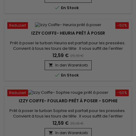

En Stock
Reduziert
-50%
IZZY COIFFE- HEURIA PRÊT À POSER
Prêt à poser le turban Heuria est parfait pour les pressées.
Convient à tous les tours de tête. Il vous suffit de l'enfiler
comme un bonnet classique pour booster votre style !
12,59 €
25,18 €
confort inégalé et un très beau rendu. Vendu avec son bijou
pour un look élégant.
In den Warenkorb


En Stock
Reduziert
-50%
IZZY COIFFE- FOULARD PRÊT À POSER - SOPHIE
Prêt à poser le turban Sophie est parfait pour les pressées.
Convient à tous les tours de tête. Il vous suffit de l'enfiler
comme un bonnet classique pour booster votre style !
12,59 €
25,18 €
confort inégalé et un très beau rendu. Vendu avec son bijou
pour un look élégant.
In den Warenkorb
