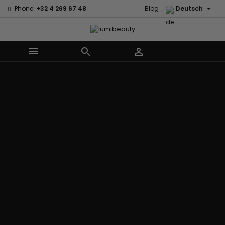

Phone:
+32 4 269 67 48
Blog
Deutsch



Menu
Marken
60 secondes
Civic Cream
Em2h
Creme Of
Affirm
Nature
Izzy Coiffe
Palmers
Alikay Naturals
Curls
Jessicurl
Premium
Agadir
CurlyWorld
Kee Mee Lissage
Keratin Caviar
Ambi Skin
Dark and
Coréen
PureScalp Hair
Care
Lovely
KeraCare
Spa
ApHogee
Design
Keraplex
Rafete Skin
As I Am
Essentials
Kinky Curly
Shea Moisture
Avlon Texture
DevaCurl
Lyscia Glättung
Shea Moisture -
Release
Dudu-Osun
mit Tanin
KIDS
BaByliss Pro
Eco Styler
Makari de Suisse
Sibel
Biopeptides -
Em2h
Makari Bébé
Skin Light
EM2H
EM2H
Mielle Organics
Sunny Isle
Black
Professionnel
Miss Jessie's
Syntonics