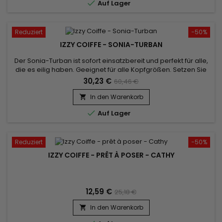

Auf Lager
Reduziert
-50%
IZZY COIFFE - SONIA-TURBAN
Der Sonia-Turban ist sofort einsatzbereit und perfekt für alle,
die es eilig haben. Geeignet für alle Kopfgrößen. Setzen Sie
ihn einfach wie eine klassische Mütze auf und unterstreichen
30,23 €
60,46 €
Sie Ihren Stil! Unübertroffener Komfort und ein schönes Finish.
Verkauft mit seinem Schmuckstück für einen stilvollen Look.
In den Warenkorb


Auf Lager
Reduziert
-50%
IZZY COIFFE - PRÊT À POSER - CATHY
12,59 €
25,18 €
In den Warenkorb
