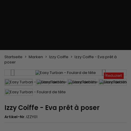
Trockenbürste
Weben und Extensions
Brasilianische Webstoffe
Perücken und Postiches
Clip-Extensions
Natürliche Perücken
Clips zum Trennen von Strähnen
Synthetische Perücken
Top Closures
Postiches
Keratin-Extensions
Startseite
Marken
Izzy Coiffe
Izzy Coiffe - Eva prêt à
poser
Reduziert
Izzy Coiffe - Eva prêt à poser
Artikel-Nr.
IZZY01