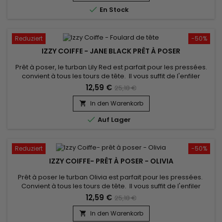

En Stock
Reduziert
-50%
IZZY COIFFE - JANE BLACK PRÊT À POSER
Prêt à poser, le turban Lily Red est parfait pour les pressées.
convient à tous les tours de tête. Il vous suffit de l'enfiler
comme un bonnet classique pour booster votre style !
12,59 €
25,18 €
confort inégalé et un très beau rendu. Vendu avec son bijou
pour un look élégant.
In den Warenkorb


Auf Lager
Reduziert
-50%
IZZY COIFFE- PRÊT À POSER - OLIVIA
Prêt à poser le turban Olivia est parfait pour les pressées.
Convient à tous les tours de tête. Il vous suffit de l'enfiler
comme un bonnet classique pour booster votre style !
12,59 €
25,18 €
confort inégalé et un très beau rendu. Vendu avec son bijou
pour un look élégant.
In den Warenkorb
