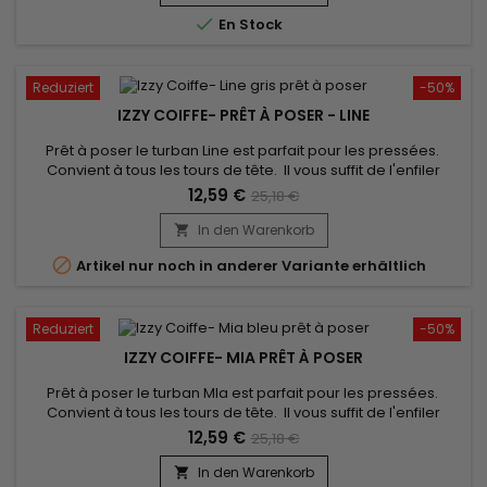

En Stock
Reduziert
-50%
IZZY COIFFE- PRÊT À POSER - LINE
Prêt à poser le turban Line est parfait pour les pressées.
Convient à tous les tours de tête. Il vous suffit de l'enfiler
comme un bonnet classique pour booster votre style !
12,59 €
25,18 €
confort inégalé et un très beau rendu. Vendu avec son bijou
pour un look élégant.
In den Warenkorb


Artikel nur noch in anderer Variante erhältlich
Reduziert
-50%
IZZY COIFFE- MIA PRÊT À POSER
Prêt à poser le turban MIa est parfait pour les pressées.
Convient à tous les tours de tête. Il vous suffit de l'enfiler
comme un bonnet classique pour booster votre style !
12,59 €
25,18 €
confort inégalé et un très beau rendu. Vendu avec son bijou
pour un look élégant.
In den Warenkorb
