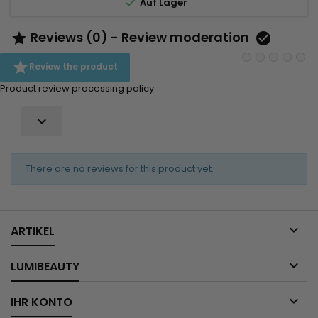

Auf Lager
Reviews (0) - Review moderation



Review the product
Product review processing policy

There are no reviews for this product yet.

ARTIKEL

LUMIBEAUTY

IHR KONTO