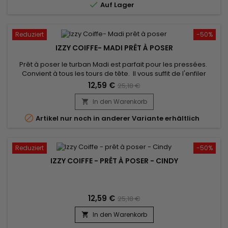

Auf Lager
Reduziert
-50%
IZZY COIFFE- MADI PRÊT À POSER
Prêt à poser le turban Madi est parfait pour les pressées.
Convient à tous les tours de tête. Il vous suffit de l'enfiler
comme un bonnet classique pour booster votre style !
12,59 €
25,18 €
confort inégalé et un très beau rendu. Vendu avec son bijou
pour un look élégant.
In den Warenkorb


Artikel nur noch in anderer Variante erhältlich
Reduziert
-50%
IZZY COIFFE - PRÊT À POSER - CINDY
12,59 €
25,18 €
In den Warenkorb
