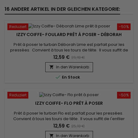
16 ANDERE ARTIKEL IN DER GLEICHEN KATEGORIE:
Reduziert
-50%
IZZY COIFFE- FOULARD PRÊT À POSER - DÉBORAH
Prêt à poser le turban Déborah Lime est parfait pour les
pressées. Convient à tous les tours de tête. Il vous suffit de
l'enfiler comme un bonnet classique pour booster votre style
12,59 €
25,18 €
! confort inégalé et un très beau rendu. Vendu avec son bijou
pour un look élégant.
In den Warenkorb


En Stock
Reduziert
-50%
IZZY COIFFE- FLO PRÊT À POSER
Prêt à poser le turban Flo est parfait pour les pressées.
Convient à tous les tours de tête. Il vous suffit de l'enfiler
comme un bonnet classique pour booster votre style !
12,59 €
25,18 €
confort inégalé et un très beau rendu. Vendu avec son bijou
pour un look élégant.
In den Warenkorb
