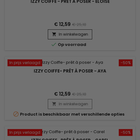
IZZY COIFFE - PRÊT À POSER - ELOISE
€ 12,59
€ 25,18
In winkelwagen


Op voorraad
In prijs verlaagd
-50%
IZZY COIFFE- PRÊT À POSER - AYA
€ 12,59
€ 25,18
In winkelwagen


Product is beschikbaar met verschillende opties
In prijs verlaagd
-50%