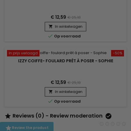
€ 12,59
€ 25,18
In winkelwagen


Op voorraad
In prijs verlaagd
-50%
IZZY COIFFE- FOULARD PRÊT À POSER - SOPHIE
€ 12,59
€ 25,18
In winkelwagen


Op voorraad
Reviews (0) - Review moderation



Review the product