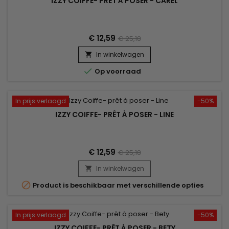
IZZY COIFFE- PRÊT À POSER - CAREL
€ 12,59
€ 25,18
In winkelwagen


Op voorraad
In prijs verlaagd
-50%
IZZY COIFFE- PRÊT À POSER - LINE
€ 12,59
€ 25,18
In winkelwagen


Product is beschikbaar met verschillende opties
In prijs verlaagd
-50%
IZZY COIFFE- PRÊT À POSER - BETY