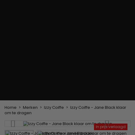
Haarkleuringsborstel
Stylingsuitrusting
Haaraccessoires
Borstels & Kammen
Helm en Haardroger
Hoeden & Sjaals
Föhn wasborstel
Stijltangen
Hoofdband en
Platte borstel en
Krultangen
haarclips
ontklitter
Haarspelden
Styling kam
Kam voor het
ontkrullen en
touperen
Blower borstel
Weven en lonten
Braziliaanse weefwerken
Pruiken en haarstukken
Clip-on Extensies
Natuurlijke Pruiken
Lont verdelers
Synthetische Pruiken
Top Closures
Haarstukjes
Keratine extensions
Home
Merken
Izzy Coiffe
Izzy Coiffe - Jane Black klaar
om te dragen
In prijs verlaagd