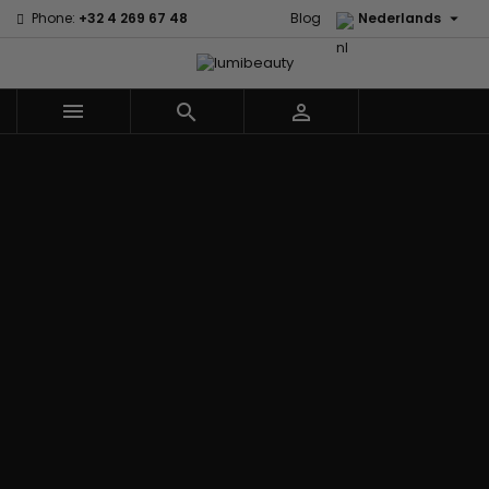

Phone:
+32 4 269 67 48
Blog
Nederlands



Menu
Home
Merken
60 secondes
Civic Cream
Em2h
Creme Of
Affirm
Nature
Alikay
Palmers
Curls
Izzy Coiffe
Naturals
Premium
CurlyWorld
Jessicurl
Agadir
Keratin Caviar
Dark and
Kee Mee koreaans
Ambi Skin
PureScalp Hair
Lovely
smoothing
Care
Spa
Design
KeraCare
ApHogee
Rafete Skin
Essentials
Keraplex
As I Am
Shea Moisture
DevaCurl
Kinky Curly
Avlon Texture
Shea Moisture
Dudu-Osun
Lyscia Tanin
Release
- KIDS
Eco Styler
Gladmakend
Babyliss Pro
Sibel
EM2H
Makari de Suisse
Biopeptides -
Skin Light
EM2H
Makari Bebe Care