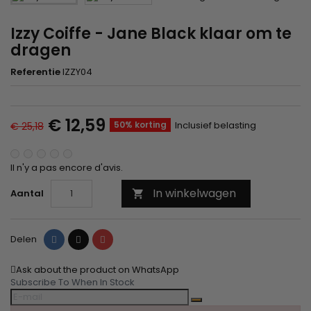
Izzy Coiffe - Jane Black klaar om te
dragen
Referentie
IZZY04
€ 12,59
50% korting
Inclusief belasting
€ 25,18
Il n'y a pas encore d'avis.
In winkelwagen
Aantal

Delen
Tweet
Pinterest
Delen
Ask about the product on WhatsApp
Subscribe To When In Stock