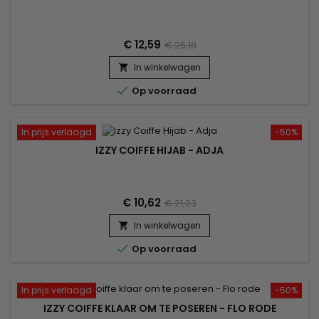
€ 12,59
€ 25,18
In winkelwagen


Op voorraad
In prijs verlaagd
-50%
IZZY COIFFE HIJAB - ADJA
€ 10,62
€ 21,23
In winkelwagen


Op voorraad
In prijs verlaagd
-50%
IZZY COIFFE KLAAR OM TE POSEREN - FLO RODE