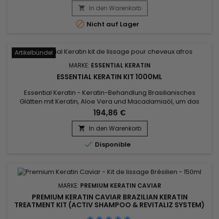
Reparaturbehandlung mit Keratin und Seidenproteinen.
In den Warenkorb

Spendet intensiv Feuchtigkeit und stellt trockenes,

Nicht auf Lager
geschädigtes, sensibilisiertes,...
Artikelbündel
MARKE:
ESSENTIAL KERATIN
ESSENTIAL KERATIN KIT 1000ML
Essential Keratin - Keratin-Behandlung Brasilianisches
Glätten mit Keratin, Aloe Vera und Macadamiaöl, um das
Haar bis zur Kortikalis zu reparieren und für einen Zeitraum
194,86 €
von 3 bis 5 Monaten zu glätten.&nbsp; Erleichtert das Styling
und verkürzt die Föhnzeit, stoppt Haarausfall und lässt Spliss
In den Warenkorb

verschwinden für geschmeidiges, glänzendes, seidiges

Disponible
und...
MARKE:
PREMIUM KERATIN CAVIAR
PREMIUM KERATIN CAVIAR BRAZILIAN KERATIN
TREATMENT KIT (ACTIV SHAMPOO & REVITALIZ SYSTEM)
- 150ML