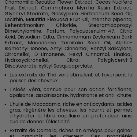
Chamomilla Recutita Flower Extract, Cocos Nucifera
Fruit Extract, Commiphora Myrrha Resin Extract,
Glyceryl Stearate, Gossypium Herbaceum Seed Oil,
Lecithin, Mauritia Flexuosa Fruit Oil, mentha piperita,
Behentrimonium Chloride, Stearamidopropyl
Dimethylamine, Parfum, Polyquatenuim-47, Citric
Acid, Dissodium Edta, Cinnamomum Zeylanicum Bark
Extract, Macadamia Ternifolia Seed Oil, Alpha-
Isomethyl Ionone, Amyl Cinnamal, Benzyl Salicylate,
Citronellol, D-Limonene, Hexyl Cinnamal, Linalool,
Hydroxycitronellal, Citral, Polyglyceryl-3
Diisostearate, xylityl Sesquicaprylate.
Les extraits de Thé vert stimulent et favorisent la
pousse des cheveux
L'Aloès Véra, connue pour son action fortifiante,
apaisante, assainissante, hydratante et anti-chute
L'huile de Macadamia, riche en antioxydants, acides
gras, régénère les cheveux, les nourrit et permet
d'hydrater la fibre capillaire en profondeur, ainsi
que de donner l'élasticité.
Extraits de Camelia, riches en omégas pour gainer
et assouplir les cheveux. Ces propriétés