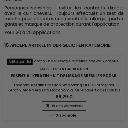
Personnes sensibles : éviter les contacts directs
avec le cuir chevelu. Toujours effectuer un test de
mèche pour détecter une éventuelle allergie, porter
gants et masque de protection durant l'application.
Pour 20 à 25 applications
15 ANDERE ARTIKEL IN DER GLEICHEN KATEGORIE:
Artikelbündel
MARKE:
ESSENTIAL KERATIN
ESSENTIAL KERATIN - KIT DE LISSAGE BRÉSILIEN 500ML
Essential Keratin Brazilian Smoothing Kit Die Formel mit
Keratin, Aloe Vera und Macadamia-Öl repariert das Haar bis
zum Kortex und verleiht ihm Geschmeidigkeit und Glanz.
99,29 €
Entwickelt für sehr lockiges, krauses Haar, reduziert das
Brazilian Keratin Essential Smoothing Volumen, kontrolliert
In den Warenkorb

Frizz und gibt ultra-glattes Haar dauerhafte Ergebnisse !

Disponible