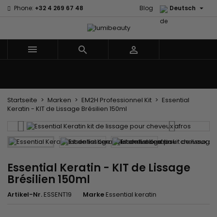

Phone:
+32 4 269 67 48
Blog
Deutsch



Menu
Marken
Haarpfleg
Körper- und Gesichtspflege
Kinder
Zubehör
Weben und Extensions
Startseite
Marken
EM2H Professionnel Kit
Essential
Keratin - KIT de Lissage Brésilien 150ml
Essential Keratin - KIT de Lissage
Brésilien 150ml
Artikel-Nr.
ESSENT19
Marke
Essential keratin