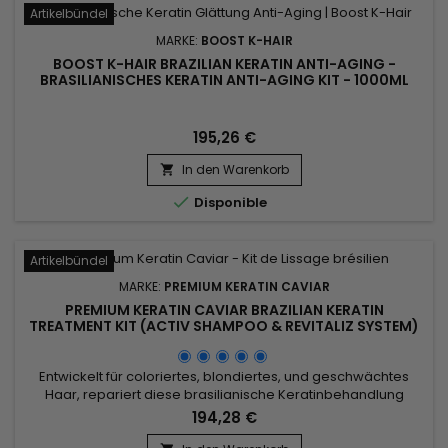
Artikelbündel
MARKE:
BOOST K-HAIR
BOOST K-HAIR BRAZILIAN KERATIN ANTI-AGING -
BRASILIANISCHES KERATIN ANTI-AGING KIT - 1000ML
195,26 €
In den Warenkorb


Disponible
Artikelbündel
MARKE:
PREMIUM KERATIN CAVIAR
PREMIUM KERATIN CAVIAR BRAZILIAN KERATIN
TREATMENT KIT (ACTIV SHAMPOO & REVITALIZ SYSTEM)
- 1000ML
Entwickelt für coloriertes, blondiertes, und geschwächtes
Haar, repariert diese brasilianische Keratinbehandlung
tiefgehend, spendet intensive Feuchtigkeit und glättet.
194,28 €
Angereichert mit Phyto-Keratin, Kaolin und Panthenol