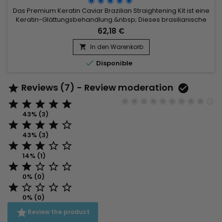
Das Premium Keratin Caviar Brazilian Straightening Kit ist eine
Keratin-Glättungsbehandlung.&nbsp; Dieses brasilianische
Glätteisen wurde für strapaziertes, trockenes Haar entwickelt
62,18 €
und ist auch perfekt für Haartypen.&nbsp; Reich an Keratin
stärkt, umhüllt und repariert es geschädigtes und
In den Warenkorb

geschwächtes Haar.&nbsp; Premium Keratin Caviar verleiht...

Disponible
Reviews (7) - Review moderation







43% (3)





43% (3)





14% (1)





0% (0)





0% (0)

Review the product