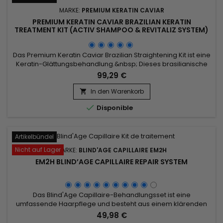
MARKE:
PREMIUM KERATIN CAVIAR
PREMIUM KERATIN CAVIAR BRAZILIAN KERATIN
TREATMENT KIT (ACTIV SHAMPOO & REVITALIZ SYSTEM)
- 500ML
Das Premium Keratin Caviar Brazilian Straightening Kit ist eine
Keratin-Glättungsbehandlung.&nbsp; Dieses brasilianische
Glätteisen wurde für strapaziertes, trockenes Haar entwickelt
99,29 €
und ist auch perfekt für Haartypen.&nbsp; Reich an Keratin
stärkt, umhüllt und repariert es geschädigtes und
In den Warenkorb

geschwächtes Haar.&nbsp; Premium Keratin Caviar verleiht...

Disponible
Artikelbündel
Nicht auf Lager
MARKE:
BLIND'AGE CAPILLAIRE EM2H
EM2H BLIND’AGE CAPILLAIRE REPAIR SYSTEM
Das Blind'Age Capillaire-Behandlungsset ist eine
umfassende Haarpflege und besteht aus einem klärenden
Shampoo, das Ihr Haar gründlich reinigt und auf die
49,98 €
Behandlung vorbereitet, sowie Blind'Age Capillaire, der