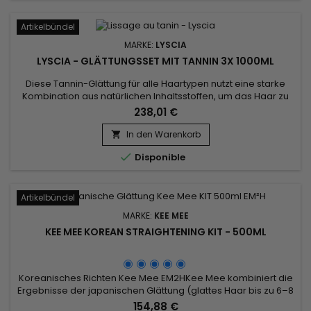
Artikelbündel
MARKE:
LYSCIA
LYSCIA - GLÄTTUNGSSET MIT TANNIN 3X 1000ML
Diese Tannin-Glättung für alle Haartypen nutzt eine starke
Kombination aus natürlichen Inhaltsstoffen, um das Haar zu
reparieren, zu umhüllen und zu glätten und es gleichzeitig
238,01 €
intensiv zu pflegen. Das Lyscia Tannin Glättungsset ist eine
Behandlung mit Sojaproteinen, die für ihre Fähigkeit bekannt
In den Warenkorb

sind, die Haarstruktur zu stärken und die Elastizität...

Disponible
Artikelbündel
MARKE:
KEE MEE
KEE MEE KOREAN STRAIGHTENING KIT - 500ML
Koreanisches Richten Kee Mee EM2HKee Mee kombiniert die
Ergebnisse der japanischen Glättung (glattes Haar bis zu 6–8
Monate) und die der brasilianischen Glättung (vollständige
154,88 €