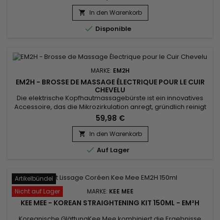
Haarreparatur) ! Es kann für alle Haartypen verwendet
werden: gefärbtes, natürliches, gebleichtes, gesträhntes und
In den Warenkorb

sogar geschädigtes Haar. Die koreanische Glättung von Kee

Disponible
Mee...
MARKE:
EM2H
EM2H - BROSSE DE MASSAGE ÉLECTRIQUE POUR LE CUIR
CHEVELU
Die elektrische Kopfhautmassagebürste ist ein innovatives
Accessoire, das die Mikrozirkulation anregt, gründlich reinigt
und für tiefe Entspannung der Kopfhaut sorgt. Durch ihre
59,98 €
elektrischen Vibrationen wird die Durchblutung aktiviert, die
Nährstoffversorgung der Haarwurzeln gefördert und das
In den Warenkorb

Haarwachstum gestärkt. Sie entfernt überschüssigen Talg,...

Auf Lager
Artikelbündel
Nicht auf Lager
MARKE:
KEE MEE
KEE MEE - KOREAN STRAIGHTENING KIT 150ML - EM²H
Koreanische GlättungKee Mee kombiniert die Ergebnisse