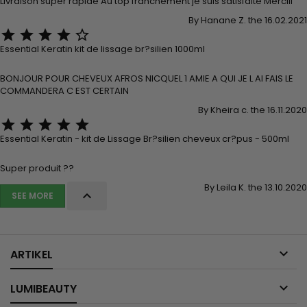
Livraison super rapide Au top franchement je suis satisfaite Merciii
By Hanane Z. the 16.02.2021





Essential Keratin kit de lissage br?silien 1000ml
BONJOUR POUR CHEVEUX AFROS NICQUEL 1 AMIE A QUI JE L AI FAIS LE
COMMANDERA C EST CERTAIN
By Kheira c. the 16.11.2020





Essential Keratin - kit de Lissage Br?silien cheveux cr?pus - 500ml
Super produit ??
By Leila K. the 13.10.2020

SEE MORE

ARTIKEL

LUMIBEAUTY