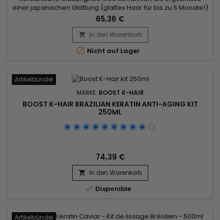
einer japanischen Glättung (glattes Haar für bis zu 6 Monate!)
und die einer brasilianischen Glättung (vollständige
65,36 €
Reparatur der Haare).&nbsp; Es kann auf gefärbtem,
natürlichem, gebleichtem, gesträhntem und sogar
In den Warenkorb

geschädigtem Haar angewendet werden.&nbsp; Das

Nicht auf Lager
Glätten mit Korean Kee Mee sorgt für...
Artikelbündel
MARKE:
BOOST K-HAIR
BOOST K-HAIR BRAZILIAN KERATIN ANTI-AGING KIT
250ML
74,39 €
In den Warenkorb


Disponible
Artikelbündel