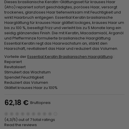
Dieses brasilianische Keratin-Glättungsset für krauses Haar
(Afro) repariert sofort geschädigtes, poröses Haar, versorgt
trockenes, glanzloses Haar tiefenwirksam mit Feuchtigkeit und
wirkt Haarbruch entgegen. Essential Keratin brasilianische
Haarglättung für krauses Haar glättet lockiges, krauses Haar um
bis zu 100 %, beseitigt Frizz und verleiht bis zu 5 Monate lang ein
seidig glänzendes Finish. Die mit Keratin, Macadamiaöl, Arganöl
und Pfefferminze formulierte brasilianische Haarglättung
Essential Keratin regt das Haarwachstum an, stärkt den
Haarschaft, revitalisiert das Haar und reduziert das Volumen.
Vorteile der
Essential Keratin Brasilianischen Haarglättung
:
Repariert
Revitalisiert
Stimuliert das Wachstum
Spendet Feuchtigkeit
Reduziert das Volumen
Glättet krauses Haar zu 100%
62,18 €
Bruttopreis
(4,3/5) out of 7 total ratings
Read the reviews