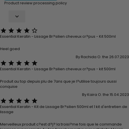
Product review processing policy






Essential Keratin - Lissage Br?silien cheveux cr?pus - Kit 500ml
Heel goed
By Rachida O. the 26.07.2023





Essential Keratin - Lissage Br?silien cheveux cr?pus - kit 500ml
Produit au top depuis plu de 7ans que je l?utilise toujours aussi
conquise
By Kaira O. the 15.04.2023





Essential Keratin - Kit de Lissage Br?silien 500ml et 1 kit d'entretien de
lissage
Merveilleux produit c?est d?j? la troisi?me fois que le commande