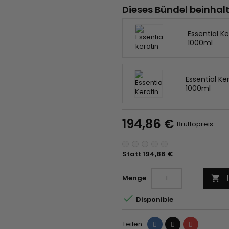
Dieses Bündel beinhal
Essential 
1000ml
Essential Ke
1000ml
194,86 €
Bruttopreis
Statt 194,86 €
Menge


Disponible
Teilen
Tweet
Pinterest
Teilen