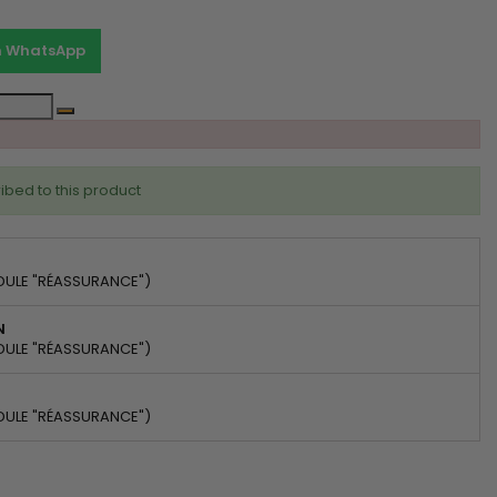
on WhatsApp
ibed to this product
DULE "RÉASSURANCE")
N
DULE "RÉASSURANCE")
DULE "RÉASSURANCE")