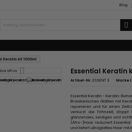
Blog
S
ubehör
Weben und Extensions
l Keratin kit 1000ml
Essential Keratin 
Artikel-Nr.
ESSENT 3
Marke
E
Essential Keratin - Keratin-Beh
Brasilianisches Glätten mit Ker
reparieren und für einen Zeitr
verkürzt die Föhnzeit, stoppt
glänzendes, seidiges und sichtb
(Afro-)Haar reduziert Essential
und liefert ultraglattes Haar mi