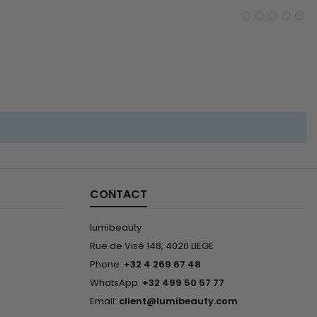
htes, gesträhntes und
eschädigtes Haar. Die
sche Glättung von Kee
Mee...
CONTACT
lumibeauty
Rue de Visé 148, 4020 LIEGE
Phone:
+32 4 269 67 48
WhatsApp:
+32 499 50 57 77
Email:
client@lumibeauty.com