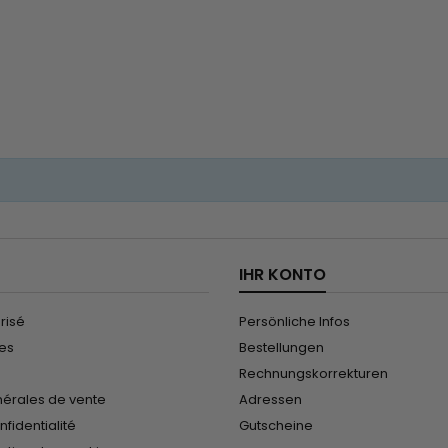
igtes und
repariert es geschädigtes und
gebleic
.&nbsp;
geschwächtes Haar.&nbsp;
sogar g
verleiht...
Premium Keratin Caviar verleiht...
koreani
IHR KONTO
risé
Persönliche Infos
les
Bestellungen
Rechnungskorrekturen
nérales de vente
Adressen
nfidentialité
Gutscheine