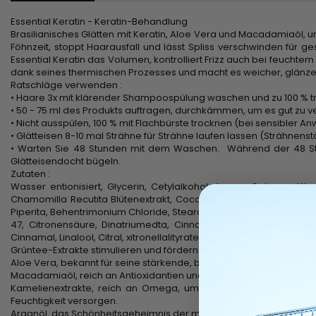
Essential Keratin - Keratin-Behandlung
Brasilianisches Glätten mit Keratin, Aloe Vera und Macadamiaöl, um 
Föhnzeit, stoppt Haarausfall und lässt Spliss verschwinden für g
Essential Keratin das Volumen, kontrolliert Frizz auch bei feuchtem 
dank seines thermischen Prozesses und macht es weicher, glänzend
Ratschläge verwenden :
• Haare 3x mit klärender Shampoospülung waschen und zu 100 % 
• 50 - 75 ml des Produkts auftragen, durchkämmen, um es gut zu ve
• Nicht ausspülen, 100 % mit Flachbürste trocknen (bei sensibler 
• Glätteisen 8-10 mal Strähne für Strähne laufen lassen (Strähnen
• Warten Sie 48 Stunden mit dem Waschen. Während der 48 Stun
Glätteisendocht bügeln.
Zutaten :
Wasser entionisiert, Glycerin, Cetylalkohol, Acorus Calamus Wurz
Chamomilla Recutita Blütenextrakt, Cocos Nucifera Fruchtextrakt,
Piperita, Behentrimonium Chloride, Stearamidopropyl Dimethylami
47, Citronensäure, Dinatriumedta, Cinnamomum Zeylanicum Bark
Cinnamal, Linalool, Citral, xitronellalityrate Sesquicaprylat.
Grüntee-Extrakte stimulieren und fördern das Haarwachstum
Aloe Vera, bekannt für seine stärkende, beruhigende, reinigende
Macadamiaöl, reich an Antioxidantien und Fettsäuren, regeneriert da
Kamelienextrakte, reich an Omega, um das Haar zu umhüllen u
Feuchtigkeit versorgen.
Arganöl, das Schönheitsgeheimnis der marokkanischen Frauen, gilt