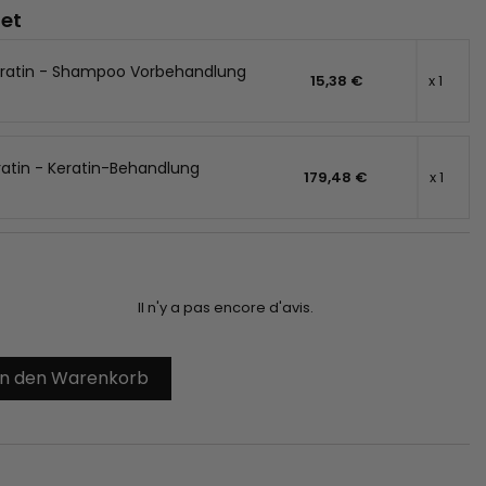
tet
Keratin - Shampoo Vorbehandlung
15,38 €
x 1
ratin - Keratin-Behandlung
179,48 €
x 1
Il n'y a pas encore d'avis.
In den Warenkorb