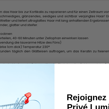
das Haar bis zur Kortikalis zu reparieren und für einen Zeitraum von 
eschmeidiges, glänzendes, seidiges und sichtbar verjüngtes Haar! Ent
Wetter und liefert ultraglattes Haar mit lang anhaltenden Ergebnissen.
er, glatter und steifer.
trocknen
rteilen, 40-60 Minuten unter Zellophan einwirken lassen
Anwendung die lauwarme Hitze des Föns)
stärke 1cm dick) Temperatur 230°
den täglich den Glätteisen auftragen, um das Keratin zu fixiere
elextrakt, Argania Spinosa Kernöl, Phytokeratin, Seidenprotein, Bu
 Commiphora Myrrha Extrakt, Harz Extrakt Glycerylstearat, Gossypium 
ne, Parfum, Polyquatenuim-47, Citronensäure, Dinatrium Edta, Cinna
 Ternolia Extracton Oil, Alpha-Sedamethyl Seedamethylamine , Amy
, feuchtigkeitsspendende und Anti-Haarausfall-Wirkung
Rejoignez 
s Haar, nährt es und ermöglicht es, die Haarfaser in der Tiefe zu hydr
nd zu erweichen. Diese sehr nahrhaften Eigenschaften kommen von
Privé Lum
 als wahres Wundermittel! Reich an Omega-6 und Vitamin E spendet es 