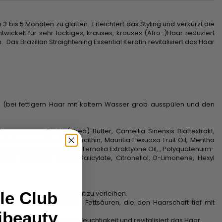
3 bis 5 Monaten zu glätten. Erleichtert das Styling und verkürzt die
wickelt für sehr lockiges, krauses, krauses (Afro-)Haar reduziert
 Das Brazilian Straightening Essential Keratin revitalisiert das Haar
n (bei fettigem Haar mit kaltem Wasser grob ausspülen und den
tyrospermum Parkii (Shea) Butter, Camellia Sinensis Blattextrakt,
Herbaceum Seed Oil, Lecithin, Mauritia Flexuosa Fruit Oil, Mentha
momum Zeylanicum Bark Ternolia Extraktyone Oil, , Polyquatenuim-
l Cinnamal, Benzyl Salicylate, Citronellol, D-Limonene, Hexyl
le Club
atisieren sowie Elastizität zu verleihen.
 seinen essentiellen Fettsäuren, die den Haarschaft tief mit
ibeauty
auf natürliche Weise Feuchtigkeit und revitalisiert das Haar.