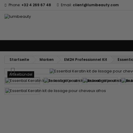
Phone:
+32 4 269 67 48
Email:
client@lumibeauty.com
Menu
Marken
Haarpfleg
Körper- und Gesichtspflege
Kinder
Z
Startseite
Marken
EM2H Professionnel Kit
Essentia
Artikelbündel