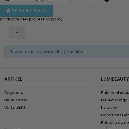
repariert es geschäd
geschwächtes Haar

Review the product
Premium Keratin Caviar 
Product review processing policy

There are no reviews for this product yet.
ARTIKEL
LUMIBEAUTY
Angebote
Paiement sécu
Neue Artikel
Mentions léga
Verkaufshits
Livraison
Conditions Gé
Politique de co