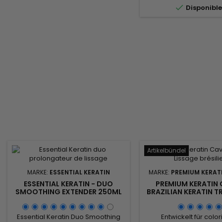
mit Sojaproteinen, die für ihre

Disponibl
Feuchtigkeit und wirkt
Fähigkeit bekannt sind, die
entgegen. Essential 
Haarstruktur zu stärken und die
brasilianische Haarglä
Elastizität...
krauses Haar glättet 
krauses Haar um bis z
beseitigt Frizz und verlei
Artikelbündel
MARKE:
ESSENTIAL KERATIN
MARKE:
PREMIUM KERAT
ESSENTIAL KERATIN - DUO
PREMIUM KERATIN 
SMOOTHING EXTENDER 250ML
BRAZILIAN KERATIN 
KIT (ACTIV SHAM
REVITALIZ SYSTEM) 
Essential Keratin Duo Smoothing
Entwickelt für color