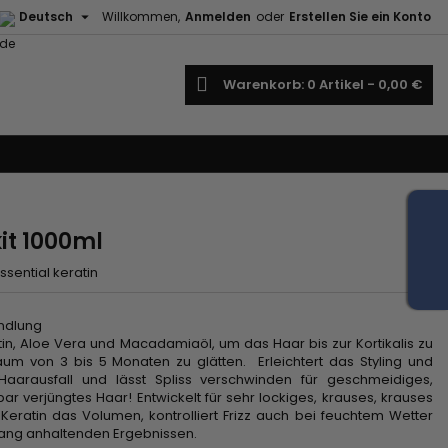

Deutsch
Willkommen,
Anmelden
oder
Erstellen Sie ein Konto
uche
Warenkorb
0
Artikel -
0,00 €
kit 1000ml
ssential keratin
andlung
atin, Aloe Vera und Macadamiaöl, um das Haar bis zur Kortikalis zu
aum von 3 bis 5 Monaten zu glätten. Erleichtert das Styling und
 Haarausfall und lässt Spliss verschwinden für geschmeidiges,
ar verjüngtes Haar! Entwickelt für sehr lockiges, krauses, krauses
 Keratin das Volumen, kontrolliert Frizz auch bei feuchtem Wetter
t lang anhaltenden Ergebnissen.