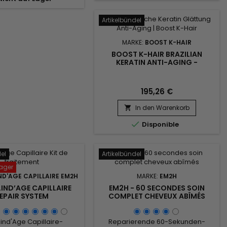
Durchblutung aktiviert, die
 und intensiv zu nähren,
Nährstoffversorgung der
der Wurzel bis zur
Haarwurzeln gefördert und das
Artikelbündel
tze.&nbsp; Seine
Haarwachstum gestärkt. Sie
hnliche Formel auf der
entfernt überschüssigen Talg,...
MARKE:
BOOST K-HAIR
s von DNA, Seriliss,
BOOST K-HAIR BRAZILIAN
stärkenden...
KERATIN ANTI-AGING -
BRASILIANISCHES KERATIN ANTI-
AGING KIT - 1000ML
195,26 €
In den Warenkorb


Disponible
del
Artikelbündel
Lager
ND'AGE CAPILLAIRE EM2H
MARKE:
EM2H
IND’AGE CAPILLAIRE
EM2H - 60 SECONDES SOIN
EPAIR SYSTEM
COMPLET CHEVEUX ABÎMÉS
lind'Age Capillaire-
Reparierende 60-Sekunden-