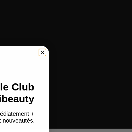
le Club
ibeauty
édiatement +
ux nouveautés.