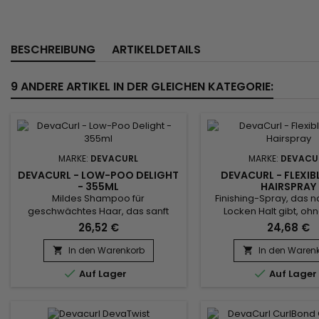
BESCHREIBUNG
ARTIKELDETAILS
9 ANDERE ARTIKEL IN DER GLEICHEN KATEGORIE:
MARKE:
DEVACURL
MARKE:
DEVACU
DEVACURL - LOW-POO DELIGHT
DEVACURL - FLEXIB
- 355ML
HAIRSPRAY
Mildes Shampoo für
Finishing-Spray, das n
geschwächtes Haar, das sanft
Locken Halt gibt, oh
Unreinheiten und Rückstände
Pappmaché- oder starr
26,52 €
24,68 €
reinigt, ohne das Haar zu
zu haben.&nbsp; Es kon
entfärben. DevaCurl Low-Poo
krauses Haar und verso
In den Warenkorb
In den Waren


Delight enthält Reisproteine und
tiefer Feuchtigkeit.&


Auf Lager
Auf Lager
stärkt und revitalisiert das Haar,
verbessert die Textur un
während es gleichzeitig seine
Ihre Locken, um ihn
Geschmeidigkeit und seinen Glanz
strukturiertes und ge
verbessert. Es bekämpft Frizz und
Aussehen zu verle