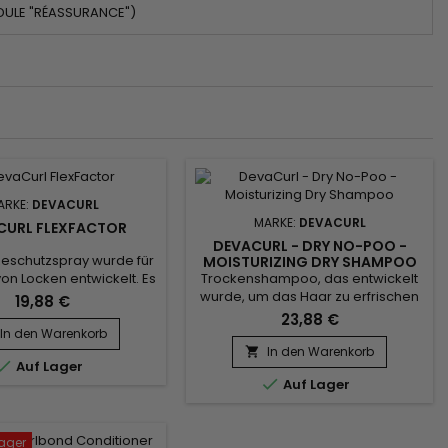
DULE "RÉASSURANCE")
ARKE:
DEVACURL
MARKE:
DEVACURL
CURL FLEXFACTOR
DEVACURL - DRY NO-POO -
zeschutzspray wurde für
MOISTURIZING DRY SHAMPOO
Trockenshampoo, das entwickelt
von Locken entwickelt. Es
wurde, um das Haar zu erfrischen
bertroffenen Schutz vor
19,88 €
und zu reinigen, wenn es nicht
zu 450°C und UV-Strahlen
23,88 €
möglich ist, ein komplettes
duziert gleichzeitig
In den Warenkorb
Shampoo zu verwenden.&nbsp;
h um 55%.&nbsp; Dank
In den Warenkorb


Auf Lager
Wirkt innerhalb weniger
emory Complex stellt es

Auf Lager
Augenblicke, entfernt
ität Ihrer Locken wieder
überschüssigen Talg und
ht sie geschmeidig und
Unreinheiten und bewahrt die
tandsfähig gegen die
Unversehrtheit des Haars.&nbsp;
n Belastungen.&nbsp;...
Lager