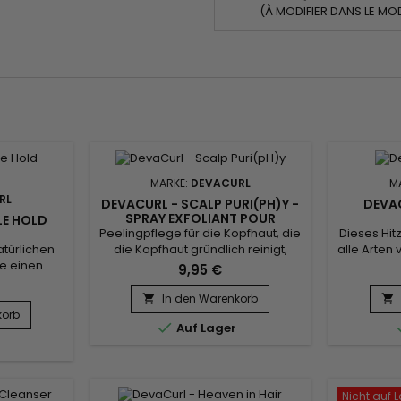
(À MODIFIER DANS LE MO
MARKE:
DEVACURL
M
RL
DEVACURL - SCALP PURI(PH)Y -
DEVA
SPRAY EXFOLIANT POUR
LE HOLD
CHEVEUX
Peelingpflege für die Kopfhaut, die
Dieses Hit
atürlichen
die Kopfhaut gründlich reinigt,
alle Arten 
ne einen
abgestorbene Hautzellen,
bietet unü
9,95 €
en Effekt
Rückstände von
Hitze bis 
trolliert
Haarpflegeprodukten und
und re
In den Warenkorb


rgt es mit
Unreinheiten entfernt.&nbsp;
Haarbruc
korb

Auf Lager
nbsp; Es
DevaCurl Scalp Puri(pH)y regt die
des Curl M
d definiert
Durchblutung der Kopfhaut an, um
die Vital
en ein
ein besseres Haarwachstum zu
her, mac
pflegtes
fördern, stärkt den Haarschaft und
widers
ihen.
beugt Haarbruch vor.&nbsp; Dank
tägliche
Nicht auf 