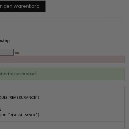
In den Warenkorb
tsApp
ibed to this product
DULE "RÉASSURANCE")
N
DULE "RÉASSURANCE")