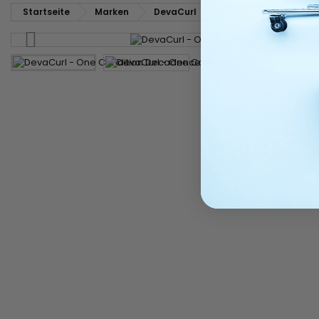
Startseite
Marken
DevaCurl
DevaCurl - One Cond