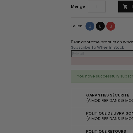
Menge

Teilen
Tweet
Pinterest
Teilen
Ask about the product on Wha
Subscribe To When In Stock
You have successfully subscr
GARANTIES SÉCURITÉ
(À MODIFIER DANS LE MO
POLITIQUE DE LIVRAISO
(À MODIFIER DANS LE MO
POLITIQUE RETOURS