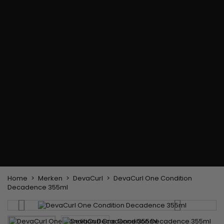
Haarkleuringsborstel
Stylingsuitrusting
Haaraccessoires
Borstels & Kammen
Helm en Haardroger
Hoeden & Sjaals
Föhn wasborstel
Stijltangen
Hoofdband en
Platte borstel en
Krultangen
haarclips
ontklitter
Haarspelden
Styling kam
Kam voor het
ontkrullen en
touperen
Blower borstel
Weven en lonten
Braziliaanse weefwerken
Pruiken en haarstukken
Clip-on Extensies
Natuurlijke Pruiken
Lont verdelers
Synthetische Pruiken
Top Closures
Haarstukjes
Keratine extensions
Home
Merken
DevaCurl
DevaCurl One Condition
Decadence 355ml