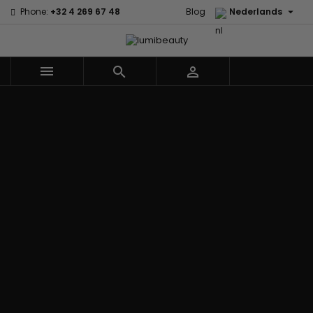

Phone:
+32 4 269 67 48
Blog
Nederlands



Menu
Home
Merken
60 secondes
Civic Cream
Em2h
Creme Of
Affirm
Nature
Alikay
Palmers
Curls
Izzy Coiffe
Naturals
Premium
CurlyWorld
Jessicurl
Agadir
Keratin Caviar
Dark and
Kee Mee koreaans
Ambi Skin
PureScalp Hair
Lovely
smoothing
Care
Spa
Design
KeraCare
ApHogee
Rafete Skin
Essentials
Keraplex
As I Am
Shea Moisture
DevaCurl
Kinky Curly
Avlon Texture
Shea Moisture
Dudu-Osun
Lyscia Tanin
Release
- KIDS
Eco Styler
Gladmakend
Babyliss Pro
Sibel
EM2H
Makari de Suisse
Biopeptides -
Skin Light
EM2H
Makari Bebe Care