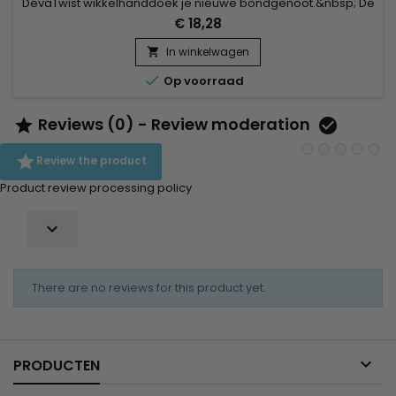
DevaTwist wikkelhanddoek je nieuwe bondgenoot.&nbsp; De
zachte microvezelstof helpt je krullen drogen zonder ze te
€ 18,28
beschadigen zoals een badstof handdoek.&nbsp; De ruime
halvemaanvorm is geschikt voor alle soorten krullen en zit
In winkelwagen

stevig vast zodat je andere dingen kunt doen terwijl je

Op voorraad
krullen...
Reviews (0) - Review moderation



Review the product
Product review processing policy

There are no reviews for this product yet.

PRODUCTEN