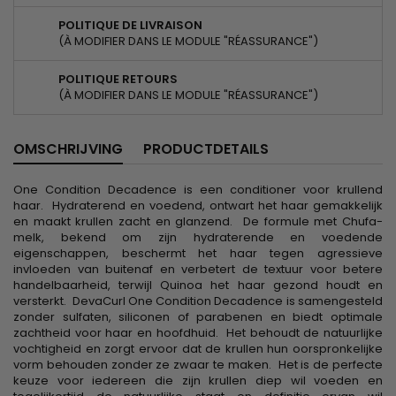
POLITIQUE DE LIVRAISON
(À MODIFIER DANS LE MODULE "RÉASSURANCE")
POLITIQUE RETOURS
(À MODIFIER DANS LE MODULE "RÉASSURANCE")
OMSCHRIJVING
PRODUCTDETAILS
One Condition Decadence is een conditioner voor krullend
haar. Hydraterend en voedend, ontwart het haar gemakkelijk
en maakt krullen zacht en glanzend. De formule met Chufa-
melk, bekend om zijn hydraterende en voedende
eigenschappen, beschermt het haar tegen agressieve
invloeden van buitenaf en verbetert de textuur voor betere
handelbaarheid, terwijl Quinoa het haar gezond houdt en
versterkt. DevaCurl One Condition Decadence is samengesteld
zonder sulfaten, siliconen of parabenen en biedt optimale
zachtheid voor haar en hoofdhuid. Het behoudt de natuurlijke
vochtigheid en zorgt ervoor dat de krullen hun oorspronkelijke
vorm behouden zonder ze zwaar te maken. Het is de perfecte
keuze voor iedereen die zijn krullen diep wil voeden en