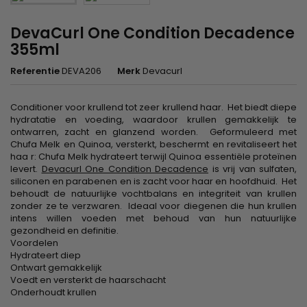
DevaCurl One Condition Decadence
355ml
Referentie
DEVA206
Merk
Devacurl
Conditioner voor krullend tot zeer krullend haar. Het biedt diepe
hydratatie en voeding, waardoor krullen gemakkelijk te
ontwarren, zacht en glanzend worden. Geformuleerd met
Chufa Melk en Quinoa, versterkt, beschermt en revitaliseert het
haa r: Chufa Melk hydrateert terwijl Quinoa essentiële proteïnen
levert.
Devacurl One Condition Decadence
is vrij van sulfaten,
siliconen en parabenen en is zacht voor haar en hoofdhuid. Het
behoudt de natuurlijke vochtbalans en integriteit van krullen
zonder ze te verzwaren. Ideaal voor diegenen die hun krullen
intens willen voeden met behoud van hun natuurlijke
gezondheid en definitie.
Voordelen
Hydrateert diep
Ontwart gemakkelijk
Voedt en versterkt de haarschacht
Onderhoudt krullen