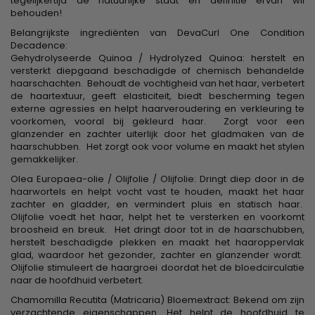
tegelijkertijd de natuurlijke staat en definitie ervan wil
behouden!
Belangrijkste ingrediënten van DevaCurl One Condition
Decadence:
Gehydrolyseerde Quinoa / Hydrolyzed Quinoa: herstelt en
versterkt diepgaand beschadigde of chemisch behandelde
haarschachten. Behoudt de vochtigheid van het haar, verbetert
de haartextuur, geeft elasticiteit, biedt bescherming tegen
externe agressies en helpt haarveroudering en verkleuring te
voorkomen, vooral bij gekleurd haar. Zorgt voor een
glanzender en zachter uiterlijk door het gladmaken van de
haarschubben. Het zorgt ook voor volume en maakt het stylen
gemakkelijker.
Olea Europaea-olie / Olijfolie / Olijfolie: Dringt diep door in de
haarwortels en helpt vocht vast te houden, maakt het haar
zachter en gladder, en vermindert pluis en statisch haar.
Olijfolie voedt het haar, helpt het te versterken en voorkomt
broosheid en breuk. Het dringt door tot in de haarschubben,
herstelt beschadigde plekken en maakt het haaroppervlak
glad, waardoor het gezonder, zachter en glanzender wordt.
Olijfolie stimuleert de haargroei doordat het de bloedcirculatie
naar de hoofdhuid verbetert.
Chamomilla Recutita (Matricaria) Bloemextract: Bekend om zijn
verzachtende eigenschappen. Het helpt de hoofdhuid te