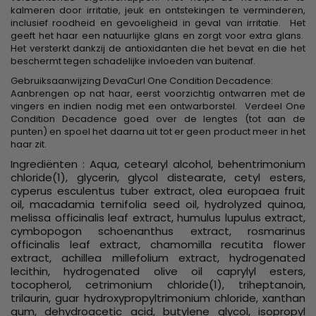
kalmeren door irritatie, jeuk en ontstekingen te verminderen,
inclusief roodheid en gevoeligheid in geval van irritatie. Het
geeft het haar een natuurlijke glans en zorgt voor extra glans.
Het versterkt dankzij de antioxidanten die het bevat en die het
beschermt tegen schadelijke invloeden van buitenaf.
Gebruiksaanwijzing DevaCurl One Condition Decadence:
Aanbrengen op nat haar, eerst voorzichtig ontwarren met de
vingers en indien nodig met een ontwarborstel. Verdeel One
Condition Decadence goed over de lengtes (tot aan de
punten) en spoel het daarna uit tot er geen product meer in het
haar zit.
Ingrediënten : Aqua, cetearyl alcohol, behentrimonium
chloride(1), glycerin, glycol distearate, cetyl esters,
cyperus esculentus tuber extract, olea europaea fruit
oil, macadamia ternifolia seed oil, hydrolyzed quinoa,
melissa officinalis leaf extract, humulus lupulus extract,
cymbopogon schoenanthus extract, rosmarinus
officinalis leaf extract, chamomilla recutita flower
extract, achillea millefolium extract, hydrogenated
lecithin, hydrogenated olive oil caprylyl esters,
tocopherol, cetrimonium chloride(1), triheptanoin,
trilaurin, guar hydroxypropyltrimonium chloride, xanthan
gum, dehydroacetic acid, butylene glycol, isopropyl