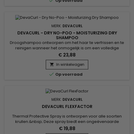

Op voorraad
glans, herstelt...
MERK:
DEVACURL
DEVACURL - DRY NO-POO - MOISTURIZING DRY
SHAMPOO
Droogshampoo ontworpen om het haar te verfrissen en te
reinigen wanneer het onmogelijk is om een volledige
shampoo te gebruiken. Werkt in slechts enkele ogenblikken
€ 23,88
en verwijdert overtollig talg en onzuiverheden terwijl het haar
intact blijft. Ideaal voor de dagen dat je je haar niet wilt
In winkelwagen

wassen.&nbsp; Het revitaliseert het haar onmiddellijk en

Op voorraad
geeft...
MERK:
DEVACURL
DEVACURL FLEXFACTOR
Thermal Protective Spray is ontworpen voor alle soorten
krullen.&nbsp; Deze spray biedt een ongeëvenaarde
bescherming tegen hitte tot 450°C en UV-stralen, terwijl het
€ 19,88
breken met 55% vermindert.&nbsp; Dankzij het Curl Memory