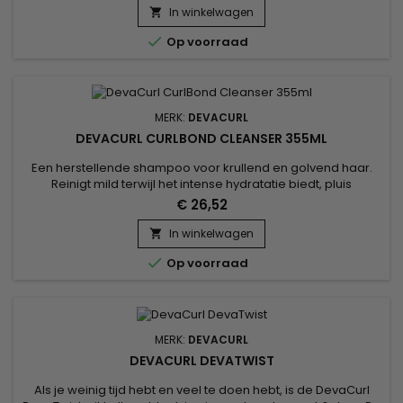
Complex herstelt het de vitaliteit van je krullen, maakt het ze
In winkelwagen

soepel en bestand tegen dagelijkse beschadiging.

Op voorraad
&nbsp;DevaCurl...
MERK:
DEVACURL
DEVACURL CURLBOND CLEANSER 355ML
Een herstellende shampoo voor krullend en golvend haar.
Reinigt mild terwijl het intense hydratatie biedt, pluis
elimineert en krullen goed gedefinieerd achterlaat.&nbsp;
€ 26,52
De innovatieve formule van DevaCurl CurlBond Cleanser
combineert de voordelen van aminozuren met natuurlijke
In winkelwagen

ingrediënten en Panthenol om je krullen een echte

Op voorraad
herstellende en...
MERK:
DEVACURL
DEVACURL DEVATWIST
Als je weinig tijd hebt en veel te doen hebt, is de DevaCurl