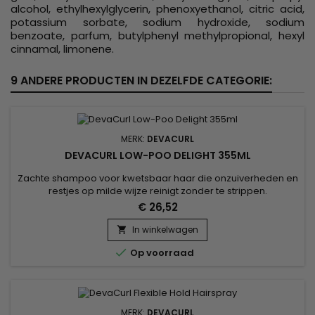
alcohol, ethylhexylglycerin, phenoxyethanol, citric acid,
potassium sorbate, sodium hydroxide, sodium
benzoate, parfum, butylphenyl methylpropional, hexyl
cinnamal, limonene.
9 ANDERE PRODUCTEN IN DEZELFDE CATEGORIE:
MERK:
DEVACURL
DEVACURL LOW-POO DELIGHT 355ML
Zachte shampoo voor kwetsbaar haar die onzuiverheden en
restjes op milde wijze reinigt zonder te strippen.
&nbsp;DevaCurl Low-Poo Delight is geformuleerd met
€ 26,52
rijstproteïnen en versterkt en revitaliseert het haar terwijl het
de soepelheid en glans verbetert.&nbsp; Het bestrijdt pluis
In winkelwagen

en hydrateert diep in het haar. Kamilleolie, bekend om zijn

Op voorraad
kalmerende...
MERK:
DEVACURL