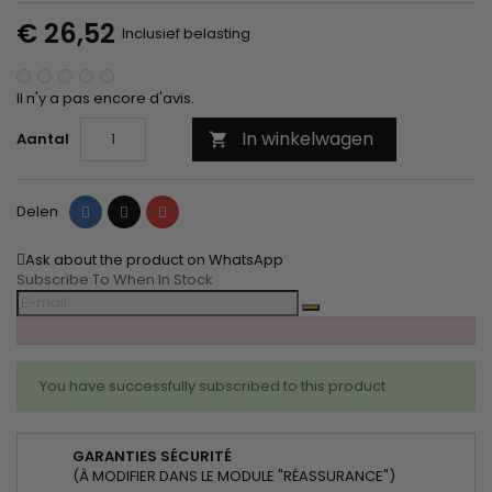
€ 26,52
Inclusief belasting
Il n'y a pas encore d'avis.
In winkelwagen
Aantal

Delen
Tweet
Pinterest
Delen
Ask about the product on WhatsApp
Subscribe To When In Stock
You have successfully subscribed to this product
GARANTIES SÉCURITÉ
(À MODIFIER DANS LE MODULE "RÉASSURANCE")