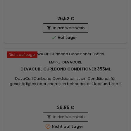
beseitigt Frizz und lässt die Locken schön definiert aussehen.
DevaCurl CurlBond Cleanser ist eine innovative Formel, die
die Vorteile von Aminosäuren mit natürlichen Inhaltsstoffen
und Panthenol kombiniert, um Ihren Locken eine wahre...
26,52 €
In den Warenkorb


Auf Lager
Nicht auf Lager
MARKE:
DEVACURL
DEVACURL CURLBOND CONDITIONER 355ML
DevaCurl Curlbond Conditioner ist ein Conditioner für
geschädigtes oder chemisch behandeltes Haar und ist mit
Aminosäuren und Panthenol angereichert.&nbsp; Er stärkt
den Haarschaft, minimiert Haarbruch und trägt zum
Wiederaufbau des Haares bei.&nbsp; Panthenol spendet
tiefenwirksam Feuchtigkeit, erhöht den Glanz und die
26,95 €
Geschmeidigkeit und bildet einen...
In den Warenkorb


Nicht auf Lager