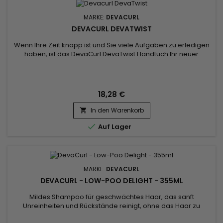
MARKE:
DEVACURL
DEVACURL DEVATWIST
Wenn Ihre Zeit knapp ist und Sie viele Aufgaben zu erledigen
haben, ist das DevaCurl DevaTwist Handtuch Ihr neuer
Verbündeter.&nbsp; Sein weiches Mikrofasergewebe hilft,
Ihre Locken zu trocknen, ohne sie zu beschädigen, wie es bei
einem Frotteehandtuch der Fall wäre.&nbsp; Die geräumige
Halbmondform eignet sich für alle Arten von Locken und lässt
18,28 €
sich...
In den Warenkorb


Auf Lager
MARKE:
DEVACURL
DEVACURL - LOW-POO DELIGHT - 355ML
Mildes Shampoo für geschwächtes Haar, das sanft
Unreinheiten und Rückstände reinigt, ohne das Haar zu
entfärben. DevaCurl Low-Poo Delight enthält Reisproteine