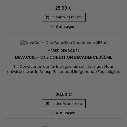
bekannt ist, wirkt bis in die Tiefe, um den Haarschaft zu
reparieren. &nbsp;Devacurl Heaven In Hair Moisturizing Deep
25,68 €
Conditioner...
In den Warenkorb


Auf Lager
MARKE:
DEVACURL
DEVACURL - ONE CONDITION DECADENCE 355ML
Ein Conditioner, der für lockiges bis sehr lockiges Haar
entwickelt wurde.&nbsp; Er spendet tiefgehende Feuchtigkeit
und Nährstoffe, sodass Locken leicht kämmbar, weich und
glänzend werden.&nbsp; Die Formel mit Chufa-Milch und
Quinoa stärkt, schützt und revitalisiert das Haar: Chufa-Milch
spendet Feuchtigkeit, während Quinoa wichtige Proteine
26,52 €
liefert....
In den Warenkorb


Auf Lager