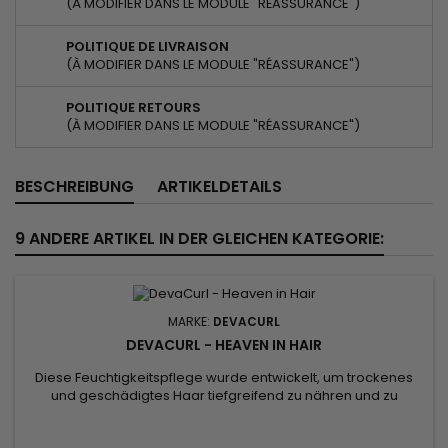
(À MODIFIER DANS LE MODULE "RÉASSURANCE")
POLITIQUE DE LIVRAISON
(À MODIFIER DANS LE MODULE "RÉASSURANCE")
POLITIQUE RETOURS
(À MODIFIER DANS LE MODULE "RÉASSURANCE")
BESCHREIBUNG
ARTIKELDETAILS
9 ANDERE ARTIKEL IN DER GLEICHEN KATEGORIE:
MARKE:
DEVACURL
DEVACURL - HEAVEN IN HAIR
Diese Feuchtigkeitspflege wurde entwickelt, um trockenes
und geschädigtes Haar tiefgreifend zu nähren und zu
revitalisieren.&nbsp; Die Formel mit Kakaobutter, die für ihre
nährenden und feuchtigkeitsspendenden Eigenschaften