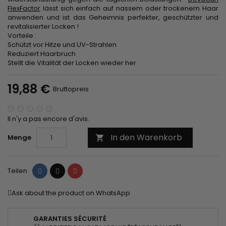
FlexFactor
lässt sich einfach auf nassem oder trockenem Haar
anwenden und ist das Geheimnis perfekter, geschützter und
revitalisierter Locken !
Vorteile :
Schützt vor Hitze und UV-Strahlen
Reduziert Haarbruch
Stellt die Vitalität der Locken wieder her
19,88 €
Bruttopreis
Il n'y a pas encore d'avis.
In den Warenkorb
Menge

Teilen
Tweet
Pinterest
Teilen
Ask about the product on WhatsApp
GARANTIES SÉCURITÉ