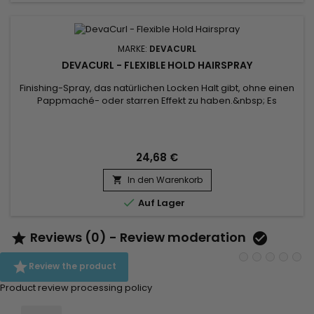
MARKE:
DEVACURL
DEVACURL - FLEXIBLE HOLD HAIRSPRAY
Finishing-Spray, das natürlichen Locken Halt gibt, ohne einen
Pappmaché- oder starren Effekt zu haben.&nbsp; Es
kontrolliert krauses Haar und versorgt es mit tiefer
Feuchtigkeit.&nbsp; Es verbessert die Textur und definiert Ihre
Locken, um ihnen ein strukturiertes und gepflegtes Aussehen
zu verleihen. &nbsp;DevaCurl Flexible Hold Hairspray eignet
24,68 €
sich...
In den Warenkorb


Auf Lager
Reviews (0) - Review moderation



Review the product
Product review processing policy