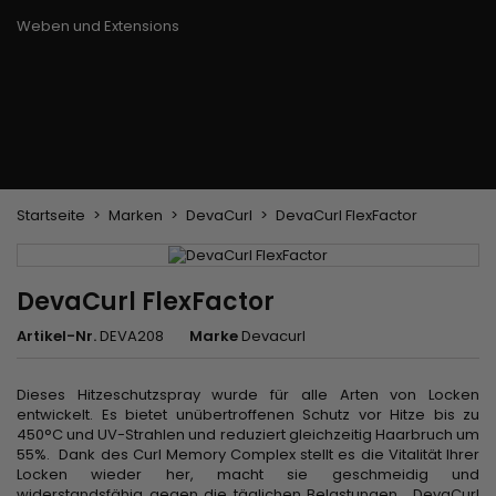
Trockenbürste
Weben und Extensions
Brasilianische Webstoffe
Perücken und Postiches
Clip-Extensions
Natürliche Perücken
Clips zum Trennen von Strähnen
Synthetische Perücken
Top Closures
Postiches
Keratin-Extensions
Startseite
Marken
DevaCurl
DevaCurl FlexFactor
DevaCurl FlexFactor
Artikel-Nr.
DEVA208
Marke
Devacurl
Dieses Hitzeschutzspray wurde für alle Arten von Locken
entwickelt. Es bietet unübertroffenen Schutz vor Hitze bis zu
450°C und UV-Strahlen und reduziert gleichzeitig Haarbruch um
55%. Dank des Curl Memory Complex stellt es die Vitalität Ihrer
Locken wieder her, macht sie geschmeidig und
widerstandsfähig gegen die täglichen Belastungen.
DevaCurl