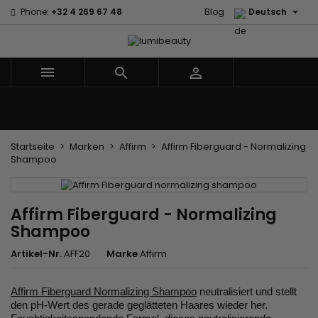

Phone:
+32 4 269 67 48
Blog
Deutsch



Menu
Marken
Haarpfleg
Körper- und Gesichtspflege
Kinder
Zubehör
Weben und Extensions
Startseite
Marken
Affirm
Affirm Fiberguard - Normalizing
Shampoo
Affirm Fiberguard - Normalizing
Shampoo
Artikel-Nr.
AFF20
Marke
Affirm
Affirm Fiberguard Normalizing Shampoo
neutralisiert und stellt
den pH-Wert des gerade geglätteten Haares wieder her.