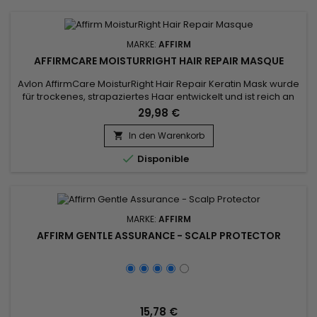
MARKE:
AFFIRM
AFFIRMCARE MOISTURRIGHT HAIR REPAIR MASQUE
Avlon AffirmCare MoisturRight Hair Repair Keratin Mask wurde
für trockenes, strapaziertes Haar entwickelt und ist reich an
natürlichen Inhaltsstoffen wie Gelée Royale und Buriti-Öl,
29,98 €
spendet tief Feuchtigkeit und fördert das
Haarwachstum.&nbsp; Affirm MoisturRight reparierende und
In den Warenkorb

nährende Maske mit hoher Konzentration behandelt in der

Disponible
Tiefe.&nbsp; Es...
MARKE:
AFFIRM
AFFIRM GENTLE ASSURANCE - SCALP PROTECTOR
15,78 €