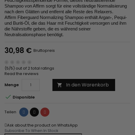
Feuchtigkeitsspendende Formel, dieses neutralisierende
Shampoo von Affirm sorgt für eine vollständige Normalisierung
nach dem Glätten und entfernt alle Reste des Relaxers.
Affirm Fiberguard Normalizing Shampoo enthält Argan-, Pequi-
und Buriti-Öl, die das Haar mit Feuchtigkeit versorgen und ihm
die Nährstoffe geben, die es während seiner
Neutralisationsphase benötigt.
30,98 €
Bruttopreis
(5/5) out of 2 total ratings
Read the reviews
In den Warenkorb
Menge


Disponible
Teilen
Tweet
Pinterest
Teilen
Ask about the product on WhatsApp
Subscribe To When In Stock