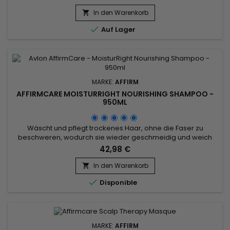
In den Warenkorb


Auf Lager
MARKE:
AFFIRM
AFFIRMCARE MOISTURRIGHT NOURISHING SHAMPOO -
950ML
Wäscht und pflegt trockenes Haar, ohne die Faser zu
beschweren, wodurch sie wieder geschmeidig und weich
wird. Die professionelle Formel des nährenden Affirm
42,98 €
MoisturRight-Shampoos ist sulfatfrei und mit Buriti- und
Arganölen angereichert. Sie beugt dem Austrocknen des
In den Warenkorb

Haares vor, revitalisiert es und verleiht geschädigtem Haar

Disponible
Glanz und...
MARKE:
AFFIRM