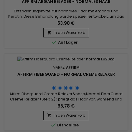
AFFIRM ARGAN RELAXER - NORMALES HAAR
Entspannungsmittel für normales Haar mit Arganöl und
Keratin. Diese Behandlung wurde speziell entwickelt, um das
widerspenstigste Haar zu bändigen. Sie verwandelt feste
53,98 €
Locken und Kräuselungen in glattes, seidiges Haar.&nbsp; Die
Affirm Argan Relaxer-Formel dringt tief in die Haarfaser ein
In den Warenkorb

und richtet die Bindungen sanft neu aus. Arganöl, bekannt

Auf Lager
für...
MARKE:
AFFIRM
AFFIRM FIBERGUARD - NORMAL CREME RELAXER
Affirm Fiberguard Creme Relaxer&nbsp;Normal FiberGuard
Creme Relaxer (Step 2) : pflegt das Haar vor, während und
nach der chemischen Behandlung.&nbsp; Pflegt das Haar
65,78 €
vor, während und nach der chemischen Verarbeitung.&nbsp;
Formuliert mit Avlons exklusivem Fiber Strengthening
In den Warenkorb

Complex (FSC), der die Haarfaserstruktur beim Entspannen

Disponible
stärkt.&nbsp;...