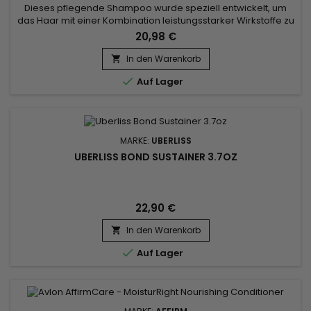
Dieses pflegende Shampoo wurde speziell entwickelt, um
das Haar mit einer Kombination leistungsstarker Wirkstoffe zu
pflegen und zu stärken. Das Affirm Nourishing Shampoo
20,98 €
enthält Ceramide NP und Kupfertripeptid-1, die für ihre
regenerierenden und stärkenden Eigenschaften bekannt
In den Warenkorb

sind. Angereichert mit Phyllanthus Emblica-Extrakt, Acacia

Auf Lager
Concinna-Pulver...
MARKE:
UBERLISS
UBERLISS BOND SUSTAINER 3.7OZ
22,90 €
In den Warenkorb


Auf Lager