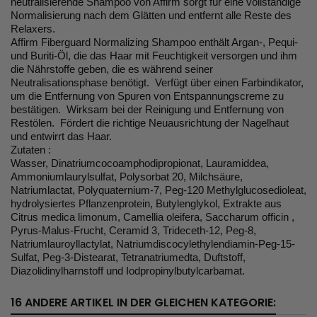
neutralisierende Shampoo von Affirm sorgt für eine vollständige
Normalisierung nach dem Glätten und entfernt alle Reste des
Relaxers.
Affirm Fiberguard Normalizing Shampoo enthält Argan-, Pequi-
und Buriti-Öl, die das Haar mit Feuchtigkeit versorgen und ihm
die Nährstoffe geben, die es während seiner
Neutralisationsphase benötigt. Verfügt über einen Farbindikator,
um die Entfernung von Spuren von Entspannungscreme zu
bestätigen. Wirksam bei der Reinigung und Entfernung von
Restölen. Fördert die richtige Neuausrichtung der Nagelhaut
und entwirrt das Haar.
Zutaten :
Wasser, Dinatriumcocoamphodipropionat, Lauramiddea,
Ammoniumlaurylsulfat, Polysorbat 20, Milchsäure,
Natriumlactat, Polyquaternium-7, Peg-120 Methylglucosedioleat,
hydrolysiertes Pflanzenprotein, Butylenglykol, Extrakte aus
Citrus medica limonum, Camellia oleifera, Saccharum officin ,
Pyrus-Malus-Frucht, Ceramid 3, Trideceth-12, Peg-8,
Natriumlauroyllactylat, Natriumdiscocylethylendiamin-Peg-15-
Sulfat, Peg-3-Distearat, Tetranatriumedta, Duftstoff,
Diazolidinylharnstoff und Iodpropinylbutylcarbamat.
16 ANDERE ARTIKEL IN DER GLEICHEN KATEGORIE: