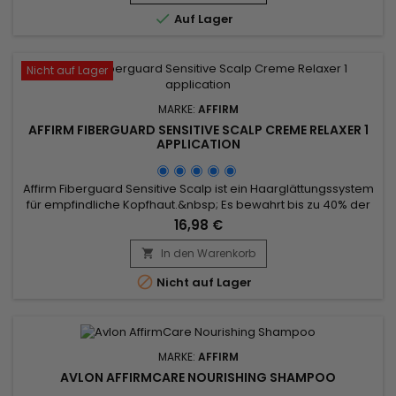

Auf Lager
Nicht auf Lager
MARKE:
AFFIRM
AFFIRM FIBERGUARD SENSITIVE SCALP CREME RELAXER 1
APPLICATION
Affirm Fiberguard Sensitive Scalp ist ein Haarglättungssystem
für empfindliche Kopfhaut.&nbsp; Es bewahrt bis zu 40% der
Stärke des Haares im Vergleich zu herkömmlichen
16,98 €
Relaxern.&nbsp; Formuliert mit einem exklusiven Avlon
Complex (FSC), stärkt es die Haarstruktur beim Glätten,
In den Warenkorb

verleiht dem Haar nach dem Glätten mehr Elastizität und...

Nicht auf Lager
MARKE:
AFFIRM
AVLON AFFIRMCARE NOURISHING SHAMPOO