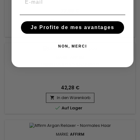
22,98 €
In den Warenkorb

Je Profite de mes avantages

Auf Lager
NON, MERCI
MARKE:
AFFIRM
UBERLISS BOND SHAMPOO
42,28 €
In den Warenkorb


Auf Lager
MARKE:
AFFIRM