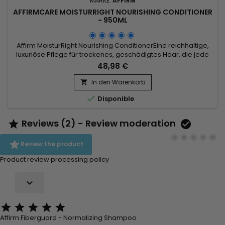
MARKE:
AFFIRM
AFFIRMCARE MOISTURRIGHT NOURISHING CONDITIONER
- 950ML
Affirm MoisturRight Nourishing ConditionerEine reichhaltige,
luxuriöse Pflege für trockenes, geschädigtes Haar, die jede
Haarsträhne von innen heraus mit Feuchtigkeit und
48,98 €
Nährstoffen versorgt.&nbsp; &nbsp;950ml
In den Warenkorb


Disponible
Reviews (2) - Review moderation



Review the product
Product review processing policy






Affirm Fiberguard - Normalizing Shampoo