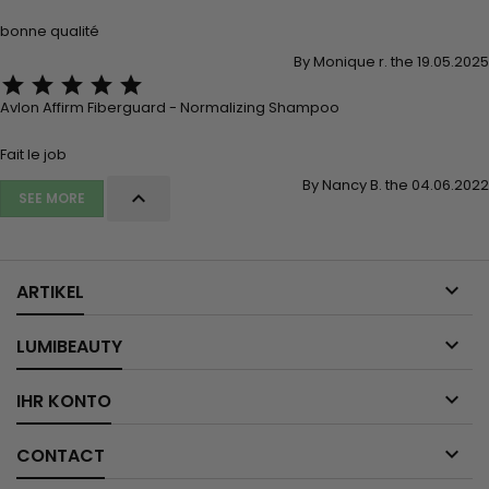
bonne qualité
By Monique r. the 19.05.2025





Avlon Affirm Fiberguard - Normalizing Shampoo
Fait le job
By Nancy B. the 04.06.2022

SEE MORE

ARTIKEL

LUMIBEAUTY

IHR KONTO

CONTACT