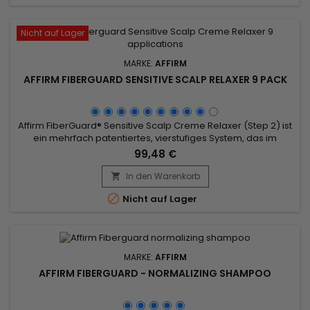
Nicht auf Lager
MARKE:
AFFIRM
AFFIRM FIBERGUARD SENSITIVE SCALP RELAXER 9 PACK
Affirm FiberGuard® Sensitive Scalp Creme Relaxer (Step 2) ist
ein mehrfach patentiertes, vierstufiges System, das im
Vergleich zu herkömmlichen Relaxern bis zu 40 % mehr Kraft
99,48 €
im Haar bewahrt.&nbsp; Die Formel enthält den exklusiven
Fiber Strengthening Complex (FSC) von Avlon, der die Struktur
In den Warenkorb

der Haarfaser während des Relaxens stärkt.

Nicht auf Lager
MARKE:
AFFIRM
AFFIRM FIBERGUARD - NORMALIZING SHAMPOO