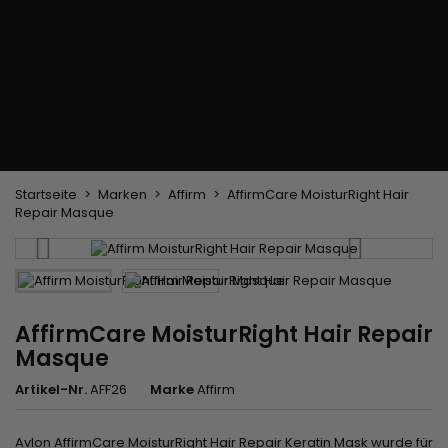
Trockenbürste
Weben und Extensions
Brasilianische Webstoffe
Perücken und Postiches
Clip-Extensions
Natürliche Perücken
Clips zum Trennen von Strähnen
Synthetische Perücken
Top Closures
Postiches
Keratin-Extensions
Startseite
Marken
Affirm
AffirmCare MoisturRight Hair
Repair Masque
AffirmCare MoisturRight Hair Repair
Masque
Artikel-Nr.
AFF26
Marke
Affirm
Avlon AffirmCare MoisturRight Hair Repair Keratin Mask
wurde für