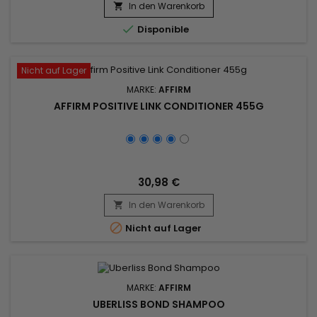
tief Feuchtigkeit, verleiht der Haarfaser Weichheit und
In den Warenkorb

Geschmeidigkeit. &nbsp;Affirm Fiberguard Sustenance

Disponible
Fortifying Treatment ist eine...
Nicht auf Lager
MARKE:
AFFIRM
AFFIRM POSITIVE LINK CONDITIONER 455G
30,98 €
In den Warenkorb


Nicht auf Lager
MARKE:
AFFIRM
UBERLISS BOND SHAMPOO