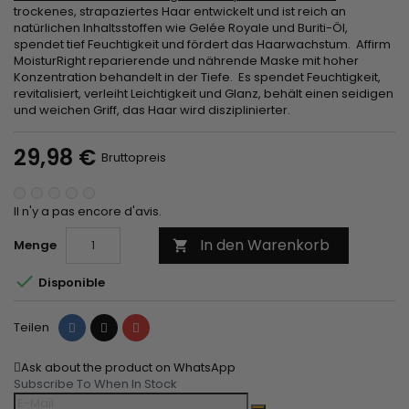
trockenes, strapaziertes Haar entwickelt und ist reich an
natürlichen Inhaltsstoffen wie Gelée Royale und Buriti-Öl,
spendet tief Feuchtigkeit und fördert das Haarwachstum. Affirm
MoisturRight reparierende und nährende Maske mit hoher
Konzentration behandelt in der Tiefe. Es spendet Feuchtigkeit,
revitalisiert, verleiht Leichtigkeit und Glanz, behält einen seidigen
und weichen Griff, das Haar wird disziplinierter.
29,98 €
Bruttopreis
Il n'y a pas encore d'avis.
In den Warenkorb
Menge


Disponible
Teilen
Tweet
Pinterest
Teilen
Ask about the product on WhatsApp
Subscribe To When In Stock