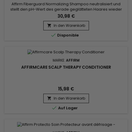
Affirm Fiberguard Normalizing Shampoo neutralisiert und
stellt den pH-Wert des gerade geglätteten Haares wieder
her.&nbsp; Feuchtigkeitsspendende Formel, dieses
30,98 €
neutralisierende Shampoo von Affirm sorgt für eine
vollständige Normalisierung nach dem Glätten und entfernt
In den Warenkorb

alle Reste des Relaxers. Affirm Fiberguard Normalizing

Disponible
Shampoo enthält Argan-,...
MARKE:
AFFIRM
AFFIRMCARE SCALP THERAPY CONDITIONER
15,98 €
In den Warenkorb


Auf Lager