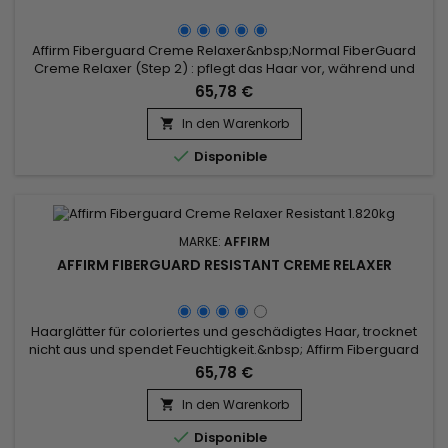
Affirm Fiberguard Creme Relaxer&nbsp;Normal FiberGuard
Creme Relaxer (Step 2) : pflegt das Haar vor, während und
nach der chemischen Behandlung.&nbsp; Pflegt das Haar
65,78 €
vor, während und nach der chemischen Verarbeitung.&nbsp;
Formuliert mit Avlons exklusivem Fiber Strengthening
In den Warenkorb

Complex (FSC), der die Haarfaserstruktur beim Entspannen

Disponible
stärkt.&nbsp;...
MARKE:
AFFIRM
AFFIRM FIBERGUARD RESISTANT CREME RELAXER
Haarglätter für coloriertes und geschädigtes Haar, trocknet
nicht aus und spendet Feuchtigkeit.&nbsp; Affirm Fiberguard
Creme Relaxer zieht schnell ein, lockert das Haar
65,78 €
gleichmäßig und lässt sich schnell ausspülen. &nbsp;Affirm
Fiberguard Haarglätter für coloriertes Haar schützt Ihr Haar
In den Warenkorb

vor, während und nach der chemischen Behandlung. Affirm...

Disponible