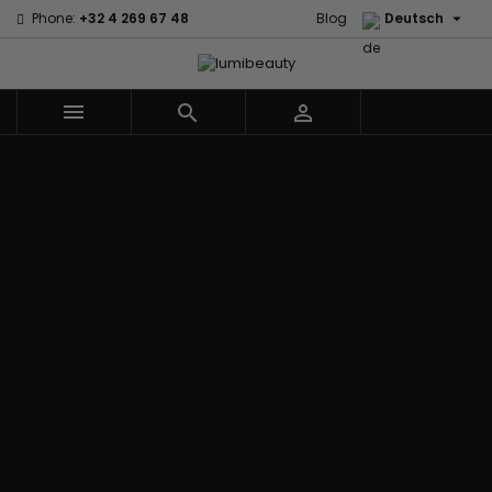

Phone:
+32 4 269 67 48
Blog
Deutsch



Menu
Marken
60 secondes
Civic Cream
Em2h
Creme Of
Affirm
Nature
Izzy Coiffe
Palmers
Alikay Naturals
Curls
Jessicurl
Premium
Agadir
CurlyWorld
Kee Mee Lissage
Keratin Caviar
Ambi Skin
Dark and
Coréen
PureScalp Hair
Care
Lovely
KeraCare
Spa
ApHogee
Design
Keraplex
Rafete Skin
As I Am
Essentials
Kinky Curly
Shea Moisture
Avlon Texture
DevaCurl
Lyscia Glättung
Shea Moisture -
Release
Dudu-Osun
mit Tanin
KIDS
BaByliss Pro
Eco Styler
Makari de Suisse
Sibel
Biopeptides -
Em2h
Makari Bébé
Skin Light
EM2H
EM2H
Mielle Organics
Sunny Isle
Black
Professionnel
Miss Jessie's
Syntonics