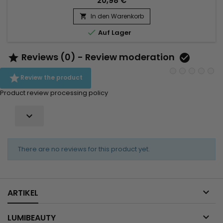
20,98 €
In den Warenkorb


Auf Lager
Reviews (0) - Review moderation



Review the product
Product review processing policy

There are no reviews for this product yet.

ARTIKEL

LUMIBEAUTY