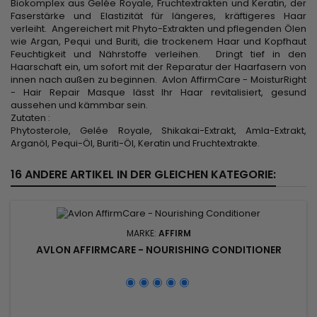
Biokomplex aus Gelée Royale, Fruchtextrakten und Keratin, der
Faserstärke und Elastizität für längeres, kräftigeres Haar
verleiht. Angereichert mit Phyto-Extrakten und pflegenden Ölen
wie Argan, Pequi und Buriti, die trockenem Haar und Kopfhaut
Feuchtigkeit und Nährstoffe verleihen. Dringt tief in den
Haarschaft ein, um sofort mit der Reparatur der Haarfasern von
innen nach außen zu beginnen. Avlon AffirmCare - MoisturRight
- Hair Repair Masque lässt Ihr Haar revitalisiert, gesund
aussehen und kämmbar sein.
Zutaten :
Phytosterole, Gelée Royale, Shikakai-Extrakt, Amla-Extrakt,
Arganöl, Pequi-Öl, Buriti-Öl, Keratin und Fruchtextrakte.
16 ANDERE ARTIKEL IN DER GLEICHEN KATEGORIE:
MARKE:
AFFIRM
AVLON AFFIRMCARE - NOURISHING CONDITIONER